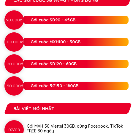
CÁC GÓI CƯỚC 3G VÀ 4G THÔNG DỤNG
90.000đ
Gói cước SD90 - 45GB
100.000đ
Gói cước MXH100 - 30GB
120.000đ
Gói cước SD120 - 60GB
150.000đ
Gói cước 5G150 - 180GB
BÀI VIẾT MỚI NHẤT
Gói MXH150 Viettel 30GB, dùng Facebook, TikTok
07/08
FREE 30 ngày