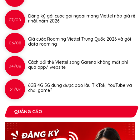
Đăng ký gói cước gọi ngoại mạng Viettel nào giá rẻ
07/08
nhất năm 2026
Giá cước Roaming Viettel Trung Quốc 2026 và gói
06/08
data roaming
Cách đổi thẻ Viettel sang Garena không mất phí
04/08
qua app/ website
6GB 4G 5G dùng được bao lâu TikTok, YouTube và
31/07
chơi game?
QUẢNG CÁO