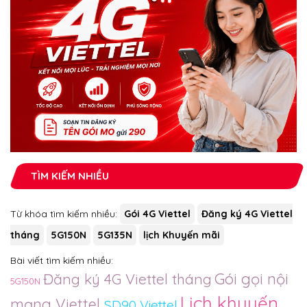
TÌM KIẾM NHIỀU
Từ khóa tìm kiếm nhiều:
Gói 4G Viettel
Đăng ký 4G Viettel
tháng
5G150N
5G135N
lịch Khuyến mãi
Bài viết tìm kiếm nhiều:
Gói gọi nội
Đăng ký 4G Viettel tháng
5G150N
Lịch khuyến
mạng Viettel
SD90 Viettel