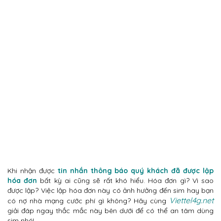
Khi nhận được
tin nhắn thông báo quý khách đã được lập
hóa đơn
bất kỳ ai cũng sẽ rất khó hiểu. Hóa đơn gì? Vì sao
được lập? Việc lập hóa đơn này có ảnh hưởng đến sim hay bạn
Viettel4g.net
có nợ nhà mạng cước phí gì không? Hãy cùng
giải đáp ngay thắc mắc này bên dưới để có thể an tâm dùng
sim nhé!