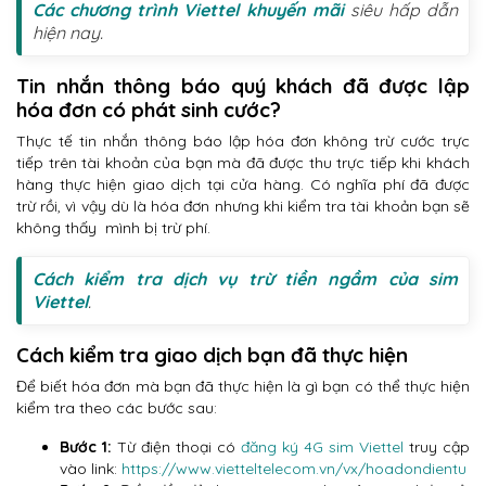
Các chương trình Viettel khuyến mãi
siêu hấp dẫn
hiện nay.
Tin nhắn thông báo quý khách đã được lập
hóa đơn có phát sinh cước?
Thực tế tin nhắn thông báo lập hóa đơn không trừ cước trực
tiếp trên tài khoản của bạn mà đã được thu trực tiếp khi khách
hàng thực hiện giao dịch tại cửa hàng. Có nghĩa phí đã được
trừ rồi, vì vậy dù là hóa đơn nhưng khi kiểm tra tài khoản bạn sẽ
không thấy mình bị trừ phí.
Cách kiểm tra dịch vụ trừ tiền ngầm của sim
Viettel
.
Cách kiểm tra giao dịch bạn đã thực hiện
Để biết hóa đơn mà bạn đã thực hiện là gì bạn có thể thực hiện
kiểm tra theo các bước sau:
Bước 1:
Từ điện thoại có
đăng ký 4G sim Viettel
truy cập
vào link:
https://www.vietteltelecom.vn/vx/hoadondientu