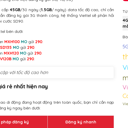
g cấp
45GB
/30 ngày (
1.5GB
/ ngày) data tốc độ cao, chỉ cần
Từ
nhắn đăng ký gói 3G thành công, hệ thống Viettel sẽ phản hồi
4G
ói cước SD90.
mã
tel bên dưới:
Bài
ạn
MXH100
MO
gửi
290
.
5
SD135
MO
gửi
290
.
ạn
MXH120
MO
gửi
290
.
t
V120B
MO
gửi
290
.
V
 cập với tốc độ cao hơn
m
iá rẻ nhất hiện nay
Vi
C
ao di động đang hoạt động trên toàn quốc, bạn chỉ cần nạp
Vie
đăng ký ngay bên dưới:
 pháp đăng ký
Đăng ký nhanh