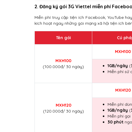
2. Đăng ký gói 3G Viettel miễn phí Facebo
Miễn phí truy cập tiện ích Facebook, YouTube ha
kích hoạt ngay những gói mạng xã hội tiện ích bên
Tên gói
Cú phá
MXH100
MXH100
1GB/ngày
(
(100.000đ/ 30 ngày)
Miễn phí sử
MXH120
Miễn phí dù
MXH120
1GB/ngày
(
(120.000đ/ 30 ngày)
Miễn phí gọi
30 phút
ngo