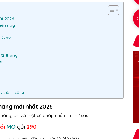
ất 2026
hiện nay
hút gọi
 12 tháng
ày
ước thành công
tháng mới nhất 2026
tháng, chỉ với một cú pháp nhắn tin như sau:
ói
MO
gửi
290
chung cho việc đăng ký gói 3G/4G/5G)