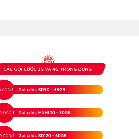
CÁC GÓI CƯỚC 3G VÀ 4G THÔNG DỤNG
0.000đ
Gói cước SD90 - 45GB
0.000đ
Gói cước MXH100 - 30GB
0.000đ
Gói cước SD120 - 60GB