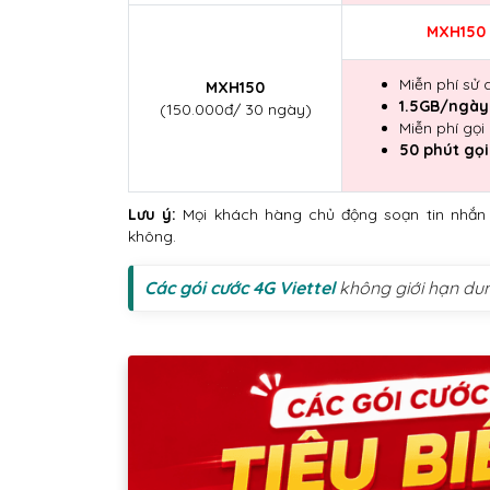
MXH150
Miễn phí sử
MXH150
1.5GB/ngày
(150.000đ/ 30 ngày)
Miễn phí gọ
50 phút gọi
Lưu ý:
Mọi khách hàng chủ động soạn tin nhắn
không.
Các gói cước 4G Viettel
không giới hạn dun