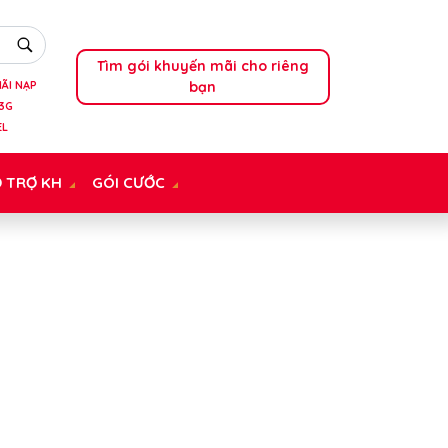
Tìm gói khuyến mãi cho riêng
bạn
ÃI NẠP
3G
EL
 TRỢ KH
GÓI CƯỚC