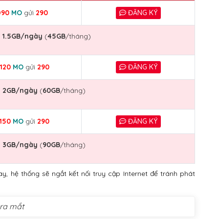
D90
MO
gửi
290
ĐĂNG KÝ
g
1.5GB/ngày
(
45GB
/tháng)
120
MO
gửi
290
ĐĂNG KÝ
g
2GB/ngày
(
60GB
/tháng)
150
MO
gửi
290
ĐĂNG KÝ
g
3GB/ngày
(
90GB
/tháng)
, hệ thống sẽ ngắt kết nối truy cập Internet để tránh phát
ra mắt