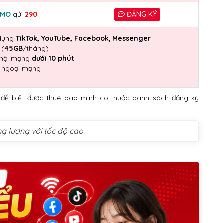
MO
gửi
290
ĐĂNG KÝ
 dụng
TikTok, YouTube, Facebook, Messenger
(
45GB
/tháng)
i nội mạng
dưới 10 phút
ngoại mạng
 để biết được thuê bao mình có thuộc danh sách đăng ký
g lượng với tốc độ cao.