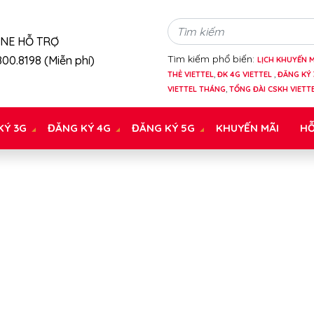
INE HỖ TRỢ
Tìm kiếm phổ biến:
00.8198 (Miễn phí)
LỊCH KHUYẾN M
THẺ VIETTEL
,
ĐK 4G VIETTEL
,
ĐĂNG KÝ 
VIETTEL THÁNG
,
TỔNG ĐÀI CSKH VIETT
KÝ 3G
ĐĂNG KÝ 4G
ĐĂNG KÝ 5G
KHUYẾN MÃI
HỖ