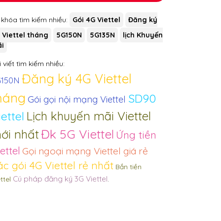
 khóa tìm kiếm nhiều:
Gói 4G Viettel
Đăng ký
 Viettel tháng
5G150N
5G135N
lịch Khuyến
i
 viết tìm kiếm nhiều:
Đăng ký 4G Viettel
G150N
háng
SD90
Gói gọi nội mạng Viettel
Lịch khuyến mãi Viettel
iettel
Đk 5G Viettel
ới nhất
Ứng tiền
ettel
Gọi ngoại mạng Viettel giá rẻ
ác gói 4G Viettel rẻ nhất
Bắn tiền
Cú pháp đăng ký 3G Viettel
ttel
.