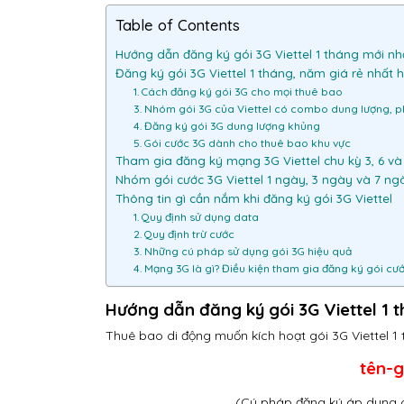
Table of Contents
Hướng dẫn đăng ký gói 3G Viettel 1 tháng mới nh
Đăng ký gói 3G Viettel 1 tháng, năm giá rẻ nhất 
1. Cách đăng ký gói 3G cho mọi thuê bao
3. Nhóm gói 3G của Viettel có combo dung lượng, p
4. Đăng ký gói 3G dung lượng khủng
5. Gói cước 3G dành cho thuê bao khu vực
Tham gia đăng ký mạng 3G Viettel chu kỳ 3, 6 và
Nhóm gói cước 3G Viettel 1 ngày, 3 ngày và 7 ng
Thông tin gì cần nắm khi đăng ký gói 3G Viettel
1. Quy định sử dụng data
2. Quy định trừ cước
3. Những cú pháp sử dụng gói 3G hiệu quả
4. Mạng 3G là gì? Điều kiện tham gia đăng ký gói c
Hướng dẫn đăng ký gói 3G Viettel 1 
Thuê bao di động muốn kích hoạt gói 3G Viettel 1 
tên-g
(Cú pháp đăng ký áp dụng 