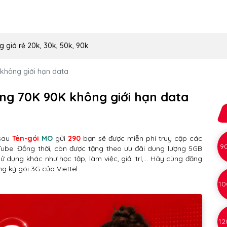
g giá rẻ 20k, 30k, 50k, 90k
 không giới hạn data
áng 70K 90K không giới hạn data
 sau
Tên-gói
MO
gửi
290
bạn sẽ được miễn phí truy cập các
9
ube. Đồng thời, còn được tặng theo ưu đãi dung lượng 5GB
dụng khác như học tập, làm việc, giải trí,… Hãy cùng đăng
ng ký gói 3G của Viettel.
10
12