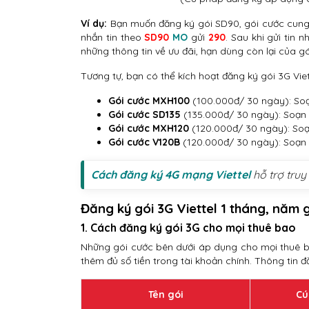
Ví dụ:
Bạn muốn đăng ký gói SD90, gói cước cun
nhắn tin theo
SD90
MO
gửi
290
. Sau khi gửi tin 
những thông tin về ưu đãi, hạn dùng còn lại của g
Tương tự, bạn có thể kích hoạt đăng ký gói 3G Viet
Gói cước MXH100
(100.000đ/ 30 ngày): So
Gói cước SD135
(135.000đ/ 30 ngày): Soạn
Gói cước MXH120
(120.000đ/ 30 ngày): So
Gói cước V120B
(120.000đ/ 30 ngày): Soạn
Cách đăng ký 4G mạng Viettel
hỗ trợ truy
Đăng ký gói 3G Viettel 1 tháng, năm g
1. Cách đăng ký gói 3G cho mọi thuê bao
Những gói cước bên dưới áp dụng cho mọi thuê b
thêm đủ số tiền trong tài khoản chính. Thông tin 
Tên gói
Cú