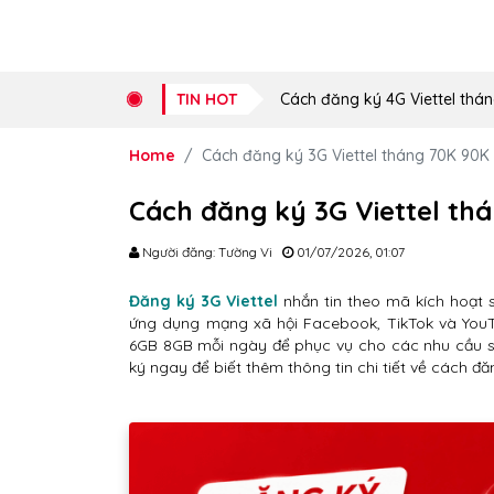
TIN HOT
Cách đăng ký 4G Viettel thán
Home
Cách đăng ký 3G Viettel tháng 70K 90K
Cách đăng ký 3G Viettel th
Người đăng: Tường Vi
01/07/2026, 01:07
Đăng ký 3G Viettel
nhắn tin theo mã kích hoạt
ứng dụng mạng xã hội Facebook, TikTok và YouT
6GB 8GB mỗi ngày để phục vụ cho các nhu cầu sử 
ký ngay để biết thêm thông tin chi tiết về cách đă