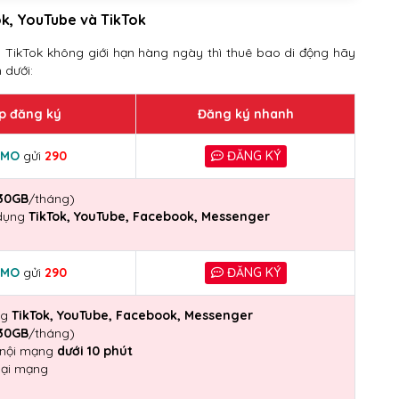
ok, YouTube và TikTok
y TikTok không giới hạn hàng ngày thì thuê bao di động hãy
 dưới:
p đăng ký
Đăng ký nhanh
MO
gửi
290
ĐĂNG KÝ
30GB
/tháng)
 dụng
TikTok, YouTube, Facebook, Messenger
MO
gửi
290
ĐĂNG KÝ
ng
TikTok, YouTube, Facebook, Messenger
30GB
/tháng)
 nội mạng
dưới 10 phút
ại mạng