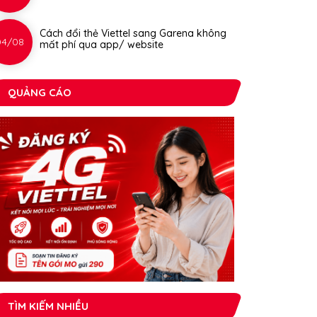
Cách đổi thẻ Viettel sang Garena không
04/08
mất phí qua app/ website
QUẢNG CÁO
TÌM KIẾM NHIỀU