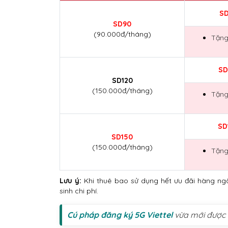
S
SD90
(90.000đ/tháng)
Tặn
SD
SD120
(150.000đ/tháng)
Tặn
SD
SD150
(150.000đ/tháng)
Tặn
Lưu ý:
Khi thuê bao sử dụng hết ưu đãi hàng ngày
sinh chi phí.
Cú pháp đăng ký 5G Viettel
vừa mới được 