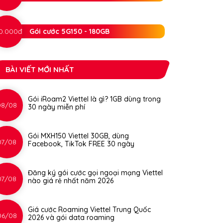
0.000đ
Gói cước 5G150 - 180GB
BÀI VIẾT MỚI NHẤT
Gói iRoam2 Viettel là gì? 1GB dùng trong
08/08
30 ngày miễn phí
Gói MXH150 Viettel 30GB, dùng
07/08
Facebook, TikTok FREE 30 ngày
Đăng ký gói cước gọi ngoại mạng Viettel
07/08
nào giá rẻ nhất năm 2026
Giá cước Roaming Viettel Trung Quốc
06/08
2026 và gói data roaming