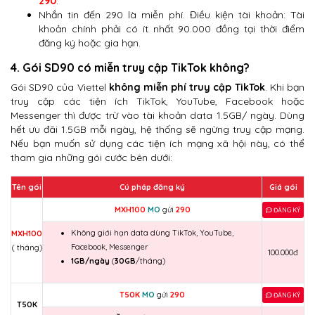
290
.
Nhắn tin đến 290 là miễn phí. Điều kiện tài khoản: Tài
khoản chính phải có ít nhất 90.000 đồng tại thời điểm
đăng ký hoặc gia hạn.
4. Gói SD90 có miễn truy cập TikTok không?
Gói SD90 của Viettel
không miễn phí truy cập TikTok
. Khi bạn
truy cập các tiện ích TikTok, YouTube, Facebook hoặc
Messenger thì được trừ vào tài khoản data 1.5GB/ ngày. Dùng
hết ưu đãi 1.5GB mỗi ngày, hệ thống sẽ ngừng truy cập mạng.
Nếu bạn muốn sử dụng các tiện ích mạng xã hội này, có thể
tham gia những gói cước bên dưới:
Tên gói
Cú pháp đăng ký
Giá gói
MXH100
MO
gửi
290
ĐĂNG KÝ
Không giới hạn data dùng TikTok, YouTube,
MXH100
Facebook, Messenger
( tháng)
100.000đ
1GB/ngày
(
30GB
/tháng)
T50K
MO
gửi
290
ĐĂNG KÝ
T50K