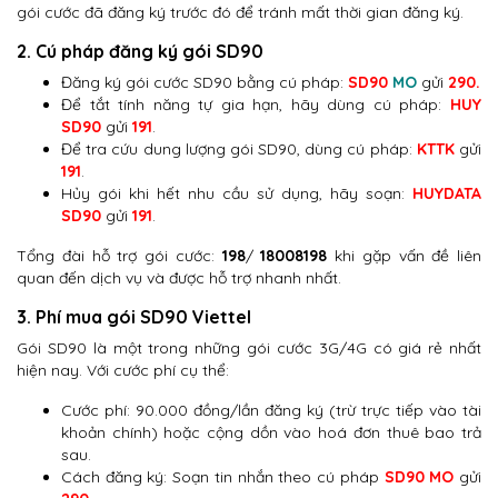
gói cước đã đăng ký trước đó để tránh mất thời gian đăng ký.
2. Cú pháp đăng ký gói SD90
Đăng ký gói cước SD90 bằng cú pháp:
SD90
MO
gửi
290.
Để tắt tính năng tự gia hạn, hãy dùng cú pháp:
HUY
SD90
gửi
191
.
Để tra cứu dung lượng gói SD90, dùng cú pháp:
KTTK
gửi
191
.
Hủy gói khi hết nhu cầu sử dụng, hãy soạn:
HUYDATA
SD90
gửi
191
.
Tổng đài hỗ trợ gói cước:
198
/
18008198
khi gặp vấn đề liên
quan đến dịch vụ và được hỗ trợ nhanh nhất.
3. Phí mua gói SD90 Viettel
Gói SD90 là một trong những gói cước 3G/4G có giá rẻ nhất
hiện nay. Với cước phí cụ thể:
Cước phí: 90.000 đồng/lần đăng ký (trừ trực tiếp vào tài
khoản chính) hoặc cộng dồn vào hoá đơn thuê bao trả
sau.
Cách đăng ký: Soạn tin nhắn theo cú pháp
SD90 MO
gửi