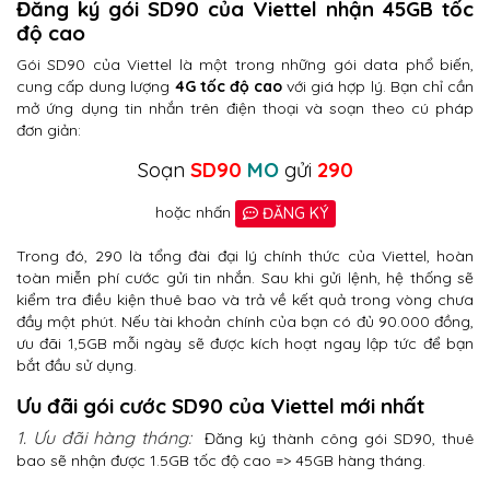
Đăng ký gói SD90 của Viettel nhận 45GB tốc
độ cao
Gói SD90 của Viettel là một trong những gói data phổ biến,
cung cấp dung lượng
4G tốc độ cao
với giá hợp lý. Bạn chỉ cần
mở ứng dụng tin nhắn trên điện thoại và soạn theo cú pháp
đơn giản:
Soạn
SD90
MO
gửi
290
hoặc nhấn
ĐĂNG KÝ
Trong đó, 290 là tổng đài đại lý chính thức của Viettel, hoàn
toàn miễn phí cước gửi tin nhắn. Sau khi gửi lệnh, hệ thống sẽ
kiểm tra điều kiện thuê bao và trả về kết quả trong vòng chưa
đầy một phút. Nếu tài khoản chính của bạn có đủ 90.000 đồng,
ưu đãi 1,5GB mỗi ngày sẽ được kích hoạt ngay lập tức để bạn
bắt đầu sử dụng.
Ưu đãi gói cước SD90 của Viettel mới nhất
1. Ưu đãi hàng tháng:
Đăng ký thành công gói SD90, thuê
bao sẽ nhận được 1.5GB tốc độ cao => 45GB hàng tháng.