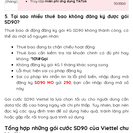
Truy cập
miễn phí ứng dụng TikTok
(tháng)
50.000đ
5. Tại sao nhiều thuê bao không đăng ký được gói
SD90?
Thuê bao di động đăng ký gói 4G SD90 không thành công, có
thể do một số nguyên nhân:
Thuê bao đang bị chặn chiều hoạt động.
Thuê bao cần kiểm tra tài khoản chính có đủ phí hay
không:
*101#Gọi
Không đăng ký gói 4G 1 tháng khác song song.
Lỗi thực hiện sai cú pháp đăng ký
Sai cú pháp khi nhắn tin là lỗi phổ biến, nhập đúng mã
đăng ký
SD90 MO
gửi
290
, bạn cần nhập đúng mã số
này.
Gói cước SD90 Viettel là lựa chọn tối ưu cho người dùng cần
data tốc độ cao hàng ngày với chi phí thấp. Tuy nhiên, bạn nên
đọc kỹ các quy định trên để sử dụng hiệu quả, tránh lãng phí
hoặc gặp rắc rối trong quá trình sử dụng
Tổng hợp những gói cước SD90 của Viettel chu