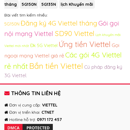
tháng
5G150N
5G135N
lịch Khuyến mãi
Bài viết tìm kiếm nhiều:
Đăng ký 4G Viettel tháng
Gói gọi
5G150N
SD90 Viettel
nội mạng Viettel
Lịch khuyến mãi
Ứng tiền Viettel
Gọi
Đk 5G Viettel
Viettel mới nhất
Các gói 4G Viettel
ngoại mạng Viettel giá rẻ
Bắn tiền Viettel
rẻ nhất
Cú pháp đăng ký
3G Viettel
.
THÔNG TIN LIÊN HỆ
Đơn vị cung cấp:
VIETTEL
Đơn vị triển khai:
CTNET
Hotline hỗ trợ:
0971 172 457