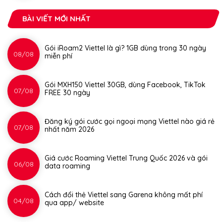
BÀI VIẾT MỚI NHẤT
Gói iRoam2 Viettel là gì? 1GB dùng trong 30 ngày
08/08
miễn phí
Gói MXH150 Viettel 30GB, dùng Facebook, TikTok
07/08
FREE 30 ngày
Đăng ký gói cước gọi ngoại mạng Viettel nào giá rẻ
07/08
nhất năm 2026
Giá cước Roaming Viettel Trung Quốc 2026 và gói
06/08
data roaming
Cách đổi thẻ Viettel sang Garena không mất phí
04/08
qua app/ website