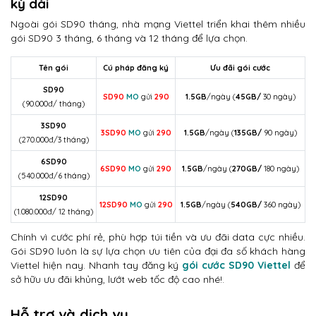
kỳ dài
Ngoài gói SD90 tháng, nhà mạng Viettel triển khai thêm nhiều
gói SD90 3 tháng, 6 tháng và 12 tháng để lựa chọn.
Tên gói
Cú pháp đăng ký
Ưu đãi gói cước
SD90
SD90
MO
gửi
290
1.5GB
/ngày (
45GB/
30 ngày)
(90.000đ/ tháng)
3SD90
3SD90
MO
gửi
290
1.5GB
/ngày (
135GB/
90 ngày)
(270.000đ/3 tháng)
6SD90
6SD90
MO
gửi
290
1.5GB
/ngày (
270GB/
180 ngày)
(540.000đ/6 tháng)
12SD90
12SD90
MO
gửi
290
1.5GB
/ngày (
540GB/
360 ngày)
(1.080.000đ/ 12 tháng)
Chính vì cước phí rẻ, phù hợp túi tiền và ưu đãi data cực nhiều.
Gói SD90 luôn là sự lựa chọn ưu tiên của đại đa số khách hàng
Viettel hiện nay. Nhanh tay đăng ký
gói cước SD90 Viettel
để
sở hữu ưu đãi khủng, lướt web tốc độ cao nhé!.
Hỗ trợ và dịch vụ