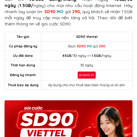
ngày
(
1.5GB/
ngày) cho mọi nhu cầu hoạt động Internet. Hãy
nhanh tay soạn tin:
SD90
MO
gửi
290,
quý khách sẽ nhận 1.5GB
mỗi ngày để truy cập mọi nền tảng xã hội. Theo dõi để biết
thêm thông tin về gói cước SD90.
Tên gói
SD90 Viettel
Cú pháp đăng ký
Soạn
SD90
MO
gửi
290
Ưu đãi data
45GB
/30 ngày =>
1.5GB/
ngày
Thời hạn dùng
30 ngày
Đăng ký nhanh
ĐĂNG KÝ
Thuê bao áp dụng
Áp dụng cho mọi thuê bao toàn mạng có đủ phí.