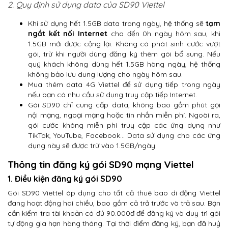
2. Quy định sử dụng data của SD90 Viettel
Khi sử dụng hết 1.5GB data trong ngày, hệ thống sẽ
tạm
ngắt kết nối Internet
cho đến 0h ngày hôm sau, khi
1.5GB mới được cộng lại. Không có phát sinh cước vượt
gói, trừ khi người dùng đăng ký thêm gói bổ sung. Nếu
quý khách không dùng hết 1.5GB hàng ngày, hệ thống
không bảo lưu dung lượng cho ngày hôm sau.
Mua thêm data 4G Viettel để sử dụng tiếp trong ngày
nếu bạn có nhu cầu sử dụng truy cập tiếp Internet.
Gói SD90 chỉ cung cấp data, không bao gồm phút gọi
nội mạng, ngoại mạng hoặc tin nhắn miễn phí. Ngoài ra,
gói cước không miễn phí truy cập các ứng dụng như
TikTok, YouTube, Facebook… Data sử dụng cho các ứng
dụng này sẽ được trừ vào 1.5GB/ngày.
Thông tin đăng ký gói SD90 mạng Viettel
1. Điều kiện đăng ký gói SD90
Gói SD90 Viettel áp dụng cho tất cả thuê bao di động Viettel
đang hoạt động hai chiều, bao gồm cả trả trước và trả sau. Bạn
cần kiểm tra tài khoản có đủ 90.000đ để đăng ký và duy trì gói
tự động gia hạn hàng tháng. Tại thời điểm đăng ký, bạn đã huỷ