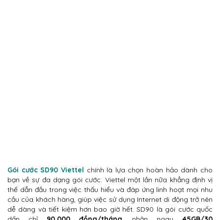
Gói cước SD90 Viettel
chính là lựa chọn hoàn hảo dành cho
bạn về sự đa dạng gói cước. Viettel một lần nữa khẳng định vị
thế dẫn đầu trong việc thấu hiểu và đáp ứng linh hoạt mọi nhu
cầu của khách hàng, giúp việc sử dụng Internet di động trở nên
dễ dàng và tiết kiệm hơn bao giờ hết. SD90 là gói cước quốc
dấn chỉ
90.000 đồng/tháng
, nhận ngay
45GB/30