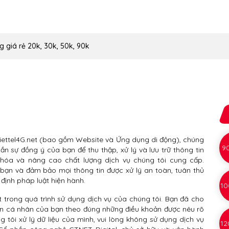
g giá rẻ 20k, 30k, 50k, 90k
Viettel4G.net (bao gồm Website và Ứng dụng di động), chúng
9
n sự đồng ý của bạn để thu thập, xử lý và lưu trữ thông tin
 hóa và nâng cao chất lượng dịch vụ chúng tôi cung cấp.
 bạn và đảm bảo mọi thông tin được xử lý an toàn, tuân thủ
ịnh pháp luật hiện hành.
10
 trong quá trình sử dụng dịch vụ của chúng tôi. Bạn đã cho
tin cá nhân của bạn theo đúng những điều khoản được nêu rõ
tôi xử lý dữ liệu của mình, vui lòng không sử dụng dịch vụ
12