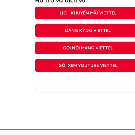
Hỗ trợ và dịch vụ
LỊCH KHUYẾN MÃI VIETTEL
ĐĂNG KÝ 5G VIETTEL
GỌI NỘI MẠNG VIETTEL
GÓI XEM YOUTUBE VIETTEL