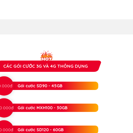
CÁC GÓI CƯỚC 3G VÀ 4G THÔNG DỤNG
0.000đ
Gói cước SD90 - 45GB
0.000đ
Gói cước MXH100 - 30GB
0.000đ
Gói cước SD120 - 60GB