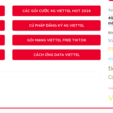
Từ
CÁC GÓI CƯỚC 4G VIETTEL HOT 2026
4G
mã
CÚ PHÁP ĐĂNG KÝ 4G VIETTEL
Bài
GÓI MẠNG VIETTEL FREE TIKTOK
5G
m
CÁCH ỨNG DATA VIETTEL
mã
t
C
Vie
V