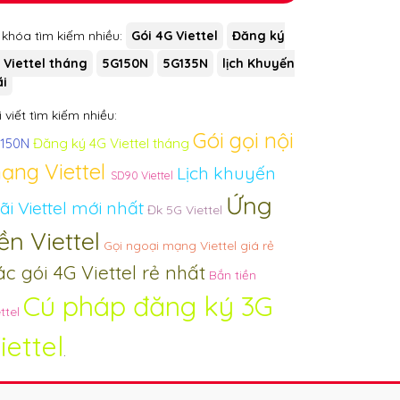
 khóa tìm kiếm nhiều:
Gói 4G Viettel
Đăng ký
 Viettel tháng
5G150N
5G135N
lịch Khuyến
i
 viết tìm kiếm nhiều:
Gói gọi nội
Đăng ký 4G Viettel tháng
150N
ạng Viettel
Lịch khuyến
SD90 Viettel
Ứng
i Viettel mới nhất
Đk 5G Viettel
iền Viettel
Gọi ngoại mạng Viettel giá rẻ
ác gói 4G Viettel rẻ nhất
Bắn tiền
Cú pháp đăng ký 3G
ttel
iettel
.