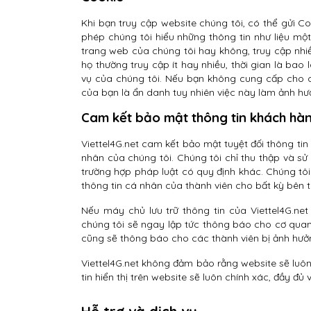
Khi bạn truy cập website chúng tôi, có thể gửi C
phép chúng tôi hiểu những thông tin như liệu một
trang web của chúng tôi hay không, truy cập nhiề
họ thường truy cập ít hay nhiều, thời gian là bao
vụ của chúng tôi. Nếu bạn không cung cấp cho ch
của bạn là ẩn danh tuy nhiên việc này làm ảnh h
Cam kết bảo mật thông tin khách hà
Viettel4G.net cam kết bảo mật tuyệt đối thông ti
nhân của chúng tôi. Chúng tôi chỉ thu thập và sử
trường hợp pháp luật có quy định khác. Chúng tôi
thông tin cá nhân của thành viên cho bất kỳ bên t
Nếu máy chủ lưu trữ thông tin của Viettel4G.ne
chúng tôi sẽ ngay lập tức thông báo cho cơ quan c
cũng sẽ thông báo cho các thành viên bị ảnh hưở
Viettel4G.net không đảm bảo rằng website sẽ luôn
tin hiển thị trên website sẽ luôn chính xác, đầy đủ 