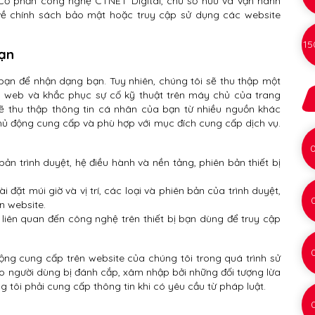
 Cổ phần công nghệ CTNET Digital, chủ sở hữu và vận hành
 về chính sách bảo mật hoặc truy cập sử dụng các website
15
bạn
bạn để nhận dạng bạn. Tuy nhiên, chúng tôi sẽ thu thập một
cập web và khắc phục sự cố kỹ thuật trên máy chủ của trang
 sẽ thu thập thông tin cá nhân của bạn từ nhiều nguồn khác
hủ động cung cấp và phù hợp với mục đích cung cấp dịch vụ.
 bản trình duyệt, hệ điều hành và nền tảng, phiên bản thiết bị
i đặt múi giờ và vị trí, các loại và phiên bản của trình duyệt,
n website.
liên quan đến công nghệ trên thiết bị bạn dùng để truy cập
ộng cung cấp trên website của chúng tôi trong quá trình sử
ảo người dùng bị đánh cắp, xâm nhập bởi những đối tượng lừa
ng tôi phải cung cấp thông tin khi có yêu cầu từ pháp luật.