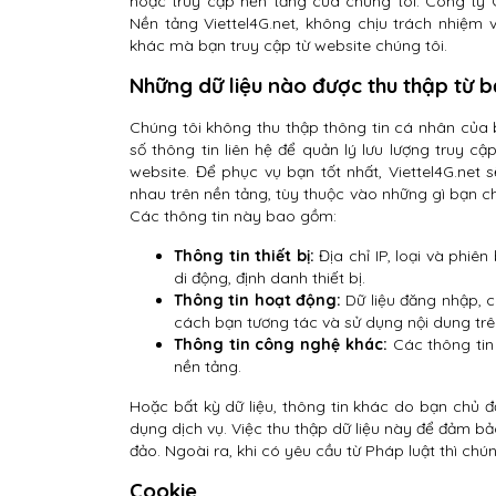
hoặc truy cập nền tảng của chúng tôi. Công ty
Nền tảng Viettel4G.net, không chịu trách nhiệm
khác mà bạn truy cập từ website chúng tôi.
Những dữ liệu nào được thu thập từ 
Chúng tôi không thu thập thông tin cá nhân của 
số thông tin liên hệ để quản lý lưu lượng truy 
website. Để phục vụ bạn tốt nhất, Viettel4G.net
nhau trên nền tảng, tùy thuộc vào những gì bạn c
Các thông tin này bao gồm:
Thông tin thiết bị:
Địa chỉ IP, loại và phiên
di động, định danh thiết bị.
Thông tin hoạt động:
Dữ liệu đăng nhập, cà
cách bạn tương tác và sử dụng nội dung trê
Thông tin công nghệ khác:
Các thông tin 
nền tảng.
Hoặc bất kỳ dữ liệu, thông tin khác do bạn chủ đ
dụng dịch vụ. Việc thu thập dữ liệu này để đảm b
đảo. Ngoài ra, khi có yêu cầu từ Pháp luật thì chú
Cookie