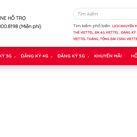
INE HỖ TRỢ
Tìm kiếm phổ biến:
00.8198 (Miễn phí)
LỊCH KHUYẾN M
THẺ VIETTEL
,
ĐK 4G VIETTEL
,
ĐĂNG KÝ 
VIETTEL THÁNG
,
TỔNG ĐÀI CSKH VIETT
KÝ 3G
ĐĂNG KÝ 4G
ĐĂNG KÝ 5G
KHUYẾN MÃI
HỖ