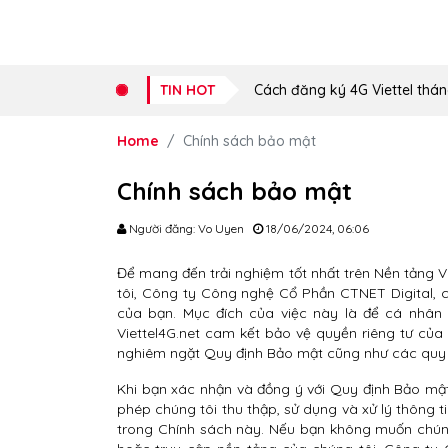
TIN HOT
Cách đăng ký 4G Viettel thán
Home
Chính sách bảo mật
Chính sách bảo mật
Người đăng: Vo Uyen
18/06/2024, 06:06
Để mang đến trải nghiệm tốt nhất trên Nền tảng 
tôi, Công ty Công nghệ Cổ Phần CTNET Digital, cầ
của bạn. Mục đích của việc này là để cá nhân
Viettel4G.net cam kết bảo vệ quyền riêng tư của
nghiêm ngặt Quy định Bảo mật cũng như các quy đ
Khi bạn xác nhận và đồng ý với Quy định Bảo mật
phép chúng tôi thu thập, sử dụng và xử lý thông 
trong Chính sách này. Nếu bạn không muốn chúng 