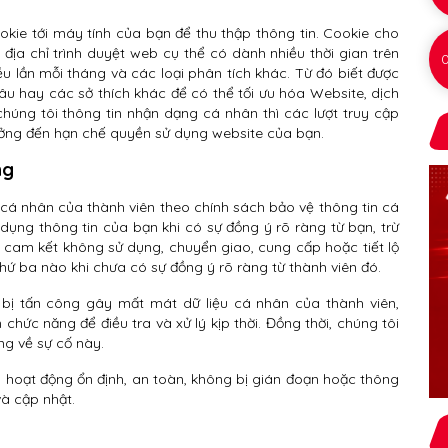
ookie tới máy tính của bạn để thu thập thông tin. Cookie cho
 địa chỉ trình duyệt web cụ thể có dành nhiều thời gian trên
u lần mỗi tháng và các loại phân tích khác. Từ đó biết được
 lâu hay các sở thích khác để có thể tối ưu hóa Website, dịch
úng tôi thông tin nhận dạng cá nhân thì các lượt truy cập
ưởng đến hạn chế quyền sử dụng website của bạn.
ng
n cá nhân của thành viên theo chính sách bảo vệ thông tin cá
 dụng thông tin của bạn khi có sự đồng ý rõ ràng từ bạn, trừ
 cam kết không sử dụng, chuyển giao, cung cấp hoặc tiết lộ
hứ ba nào khi chưa có sự đồng ý rõ ràng từ thành viên đó.
t bị tấn công gây mất mát dữ liệu cá nhân của thành viên,
hức năng để điều tra và xử lý kịp thời. Đồng thời, chúng tôi
ng về sự cố này.
 hoạt động ổn định, an toàn, không bị gián đoạn hoặc thông
và cập nhật.