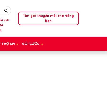
Tìm gói khuyến mãi cho riêng
bạn
ÃI NẠP
3G
EL
 TRỢ KH
GÓI CƯỚC