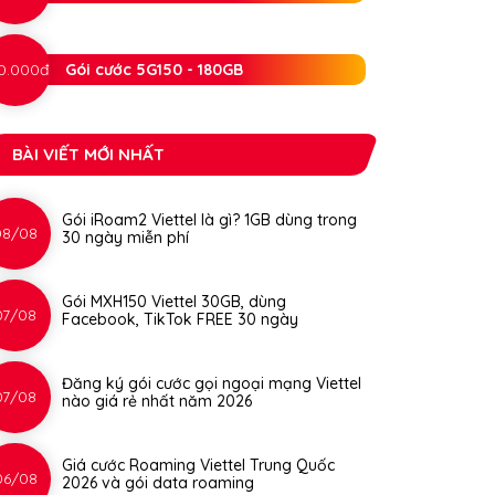
0.000đ
Gói cước 5G150 - 180GB
BÀI VIẾT MỚI NHẤT
Gói iRoam2 Viettel là gì? 1GB dùng trong
08/08
30 ngày miễn phí
Gói MXH150 Viettel 30GB, dùng
07/08
Facebook, TikTok FREE 30 ngày
Đăng ký gói cước gọi ngoại mạng Viettel
07/08
nào giá rẻ nhất năm 2026
Giá cước Roaming Viettel Trung Quốc
06/08
2026 và gói data roaming