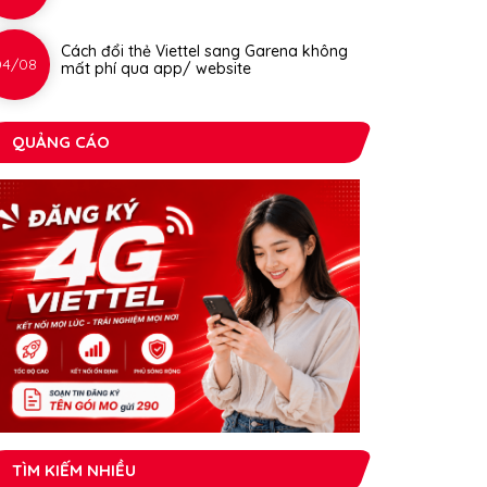
Cách đổi thẻ Viettel sang Garena không
04/08
mất phí qua app/ website
QUẢNG CÁO
TÌM KIẾM NHIỀU