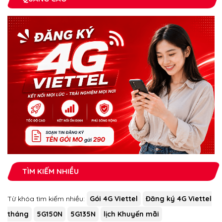
TÌM KIẾM NHIỀU
Từ khóa tìm kiếm nhiều:
Gói 4G Viettel
Đăng ký 4G Viettel
tháng
5G150N
5G135N
lịch Khuyến mãi