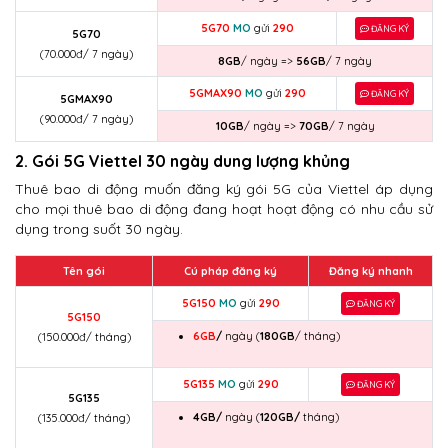
5G70
MO
gửi
290
ĐĂNG KÝ
5G70
(70.000đ/ 7 ngày)
8GB
/ ngày =>
56GB
/ 7 ngày
5GMAX90
MO
gửi
290
ĐĂNG KÝ
5GMAX90
(90.000đ/ 7 ngày)
10GB
/ ngày =>
70GB
/ 7 ngày
2. Gói 5G Viettel 30 ngày dung lượng khủng
Thuê bao di động muốn đăng ký gói 5G của Viettel áp dụng
cho mọi thuê bao di động đang hoạt hoạt động có nhu cầu sử
dụng trong suốt 30 ngày.
Tên gói
Cú pháp đăng ký
Đăng ký nhanh
5G150
MO
gửi
290
ĐĂNG KÝ
5G150
6GB
/
ngày (
180GB
/ tháng)
(150.000đ/ tháng)
5G135
MO
gửi
290
ĐĂNG KÝ
5G135
4GB/
ngày (
120GB/
tháng)
(135.000đ/ tháng)