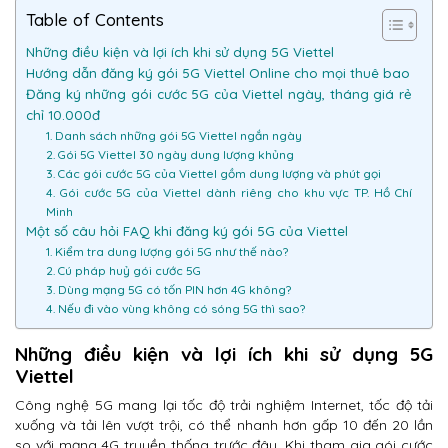
Table of Contents
Những điều kiện và lợi ích khi sử dụng 5G Viettel
Hướng dẫn đăng ký gói 5G Viettel Online cho mọi thuê bao
Đăng ký những gói cước 5G của Viettel ngày, tháng giá rẻ
chỉ 10.000đ
1. Danh sách những gói 5G Viettel ngắn ngày
2. Gói 5G Viettel 30 ngày dung lượng khủng
3. Các gói cước 5G của Viettel gồm dung lượng và phút gọi
4. Gói cước 5G của Viettel dành riêng cho khu vực TP. Hồ Chí
Minh
Một số câu hỏi FAQ khi đăng ký gói 5G của Viettel
1. Kiểm tra dung lượng gói 5G như thế nào?
2. Cú pháp huỷ gói cước 5G
3. Dùng mạng 5G có tốn PIN hơn 4G không?
4. Nếu đi vào vùng không có sóng 5G thì sao?
Những điều kiện và lợi ích khi sử dụng 5G
Viettel
Công nghệ 5G mang lại tốc độ trải nghiệm Internet, tốc độ tải
xuống và tải lên vượt trội, có thể nhanh hơn gấp 10 đến 20 lần
so với mạng 4G truyền thống trước đây. Khi tham gia gói cước