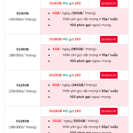
5G160B
MO
gửi
290
ĐĂNG KÝ
4GB
/ ngày (
120GB
/ tháng)
5G160B
Miễn phí gọi nội mạng
< 10p/ cuộc
(160.000đ/ tháng)
100 phút gọi
ngoại mạng
5G180B
MO
gửi
290
ĐĂNG KÝ
6GB
/ ngày
(180GB
/ tháng)
5G180B
Miễn phí gọi nội mạng
< 10p/ cuộc
(180.000đ/ tháng)
100 phút gọi
ngoại mạng
5G230B
MO
gửi
290
ĐĂNG KÝ
8GB
/ ngày (
240GB/
tháng)
5G230B
Miễn phí gọi nội mạng
< 20p/ cuộc
(230.000đ/ tháng)
150 phút gọi
ngoại mạng
5G280B
MO
gửi
290
ĐĂNG KÝ
10GB
/ ngày (
300GB
/ tháng)
5G280B
Miễn phí gọi nội mạng
< 20p/ cuộc
(280.000đ/ tháng)
200 phút gọi
ngoại mạng