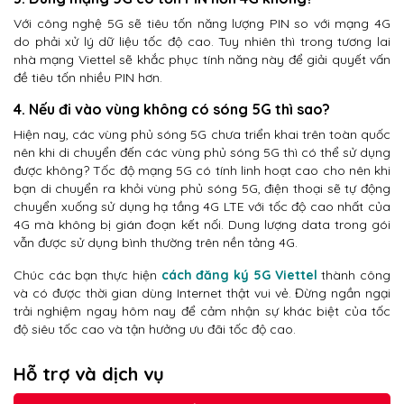
Với công nghệ 5G sẽ tiêu tốn năng lượng PIN so với mạng 4G
do phải xử lý dữ liệu tốc độ cao. Tuy nhiên thì trong tương lai
nhà mạng Viettel sẽ khắc phục tính năng này để giải quyết vấn
đề tiêu tốn nhiều PIN hơn.
4. Nếu đi vào vùng không có sóng 5G thì sao?
Hiện nay, các vùng phủ sóng 5G chưa triển khai trên toàn quốc
nên khi di chuyển đến các vùng phủ sóng 5G thì có thể sử dụng
được không? Tốc độ mạng 5G có tính linh hoạt cao cho nên khi
bạn di chuyển ra khỏi vùng phủ sóng 5G, điện thoại sẽ tự động
chuyển xuống sử dụng hạ tầng 4G LTE với tốc độ cao nhất của
4G mà không bị gián đoạn kết nối. Dung lượng data trong gói
vẫn được sử dụng bình thường trên nền tảng 4G.
Chúc các bạn thực hiện
cách đăng ký 5G Viettel
thành công
và có được thời gian dùng Internet thật vui vẻ. Đừng ngần ngại
trải nghiệm ngay hôm nay để cảm nhận sự khác biệt của tốc
độ siêu tốc cao và tận hưởng ưu đãi tốc độ cao.
Hỗ trợ và dịch vụ