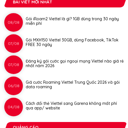
BÀI VIẾT MỚI NHẤT
Gói iRoam2 Viettel là gì? 1GB dùng trong 30 ngày
08/08
miễn phí
Gói MXH150 Viettel 30GB, dùng Facebook, TikTok
07/08
FREE 30 ngày
Đăng ký gói cước gọi ngoại mạng Viettel nào giá rẻ
07/08
nhất năm 2026
Giá cước Roaming Viettel Trung Quốc 2026 và gói
06/08
data roaming
Cách đổi thẻ Viettel sang Garena không mất phí
04/08
qua app/ website
QUẢNG CÁO