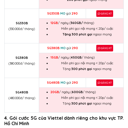
5G330B
MO
gửi
290
ĐĂNG KÝ
12GB
/ ngày (
360GB/
tháng)
5G330B
Miễn phí gọi nội mạng < 20p/ cuộc
(330.000đ/ tháng)
Tặng 300 phút gọi
ngoại mạng
5G380B
MO
gửi
290
ĐĂNG KÝ
15GB
/ ngày (
450GB
/ tháng)
5G380B
Miễn phí gọi nội mạng < 20p/ cuộc
(380.000đ/ tháng)
Tặng
300 phút gọi
ngoại mạng
5G480B
MO
gửi
290
ĐĂNG KÝ
20GB
/ ngày (
600GB
/ tháng)
5G480B
Miễn phí gọi nội mạng < 20p/ cuộc
(480.000đ/ tháng)
Tặng
300 phút gọi
ngoại mạng
4. Gói cước 5G của Viettel dành riêng cho khu vực TP.
Hồ Chí Minh