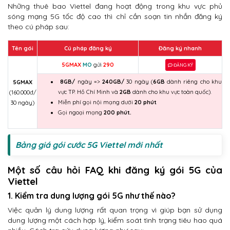
Những thuê bao Viettel đang hoạt động trong khu vực phủ
sóng mạng 5G tốc độ cao thì chỉ cần soạn tin nhắn đăng ký
theo cú pháp sau:
Tên gói
Cú pháp đăng ký
Đăng ký nhanh
5GMAX
MO
gửi
290
ĐĂNG KÝ
8GB/
ngày =>
240GB/
30 ngày (
6GB
dành riêng cho khu
5GMAX
vực TP. Hồ Chí Minh và
2GB
dành cho khu vực toàn quốc).
(160.000đ/
Miễn phí gọi nội mạng dưới
20 phút
30 ngày)
Gọi ngoại mạng
200 phút.
Bảng giá gói cước 5G Viettel mới nhất
Một số câu hỏi FAQ khi đăng ký gói 5G của
Viettel
1. Kiểm tra dung lượng gói 5G như thế nào?
Việc quản lý dung lượng rất quan trọng vì giúp bạn sử dụng
dung lượng một cách hợp lý, kiểm soát tình trạng tiêu hao quá