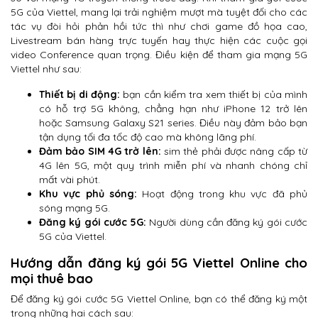
5G của Viettel, mang lại trải nghiệm mượt mà tuyệt đối cho các
tác vụ đòi hỏi phản hồi tức thì như chơi game đồ họa cao,
Livestream bán hàng trực tuyến hay thực hiện các cuộc gọi
video Conference quan trọng. Điều kiện để tham gia mạng 5G
Viettel như sau:
Thiết bị di động:
bạn cần kiểm tra xem thiết bị của mình
có hỗ trợ 5G không, chẳng hạn như iPhone 12 trở lên
hoặc Samsung Galaxy S21 series. Điều này đảm bảo bạn
tận dụng tối đa tốc độ cao mà không lãng phí.
Đảm bảo SIM 4G trở lên:
sim thẻ phải được nâng cấp từ
4G lên 5G, một quy trình miễn phí và nhanh chóng chỉ
mất vài phút.
Khu vực phủ sóng:
Hoạt động trong khu vực đã phủ
sóng mạng 5G.
Đăng ký gói cước 5G:
Người dùng cần đăng ký gói cước
5G của Viettel.
Hướng dẫn đăng ký gói 5G Viettel Online cho
mọi thuê bao
Để đăng ký gói cước 5G Viettel Online, bạn có thể đăng ký một
trong những hai cách sau: