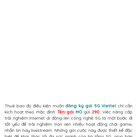
Thuê bao đủ điều kiện muốn
đăng ký gói 5G Viettel
chỉ cần
kích hoạt theo mặc định:
Tên-gói
MO
gửi
290.
Việc nâng cấp
trải nghiệm Internet di động lên công nghệ 5G là một bước đi
tất yếu để trải nghiệm trọn vẹn nhiều hoạt động chơi game,
nhắn tin hay livestream. Những gói cước này được thiết kế đặc
biệt để khai thác tối đa sức mạnh của hạ tầng 5G, giúp bạn