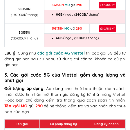
5G150N
MO
gửi
290
ĐĂNG KÝ
5G150N
8GB/
ngày (
240GB/
tháng)
(150.000đ/ tháng)
5G135N
MO
gửi
290
ĐĂNG KÝ
5G135N
6GB/
ngày (
180GB/
tháng)
(135.000đ/ tháng)
Lưu ý:
Cũng như
các gói cước 4G Viettel
thì các gói 5G đều tự
động gia hạn sau 30 ngày sử dụng chỉ cần tài khoản có đủ phí
gia hạn.
3. Các gói cước 5G của Viettel gồm dung lượng và
phút gọi
Đối tượng áp dụng:
Áp dung cho thuê bao thuộc danh sách
nhận được tin nhắn mời tham gia đăng ký từ nhà mạng Viettel.
Hoặc bạn chủ động kiểm tra thông qua cách soạn tin nhắn:
Tên-gói MO
gửi
290
để hệ thống kiểm tra và xác nhận cho thuê
bao của bạn.
Tên gói
Cú pháp đăng ký
Đăng ký nhanh