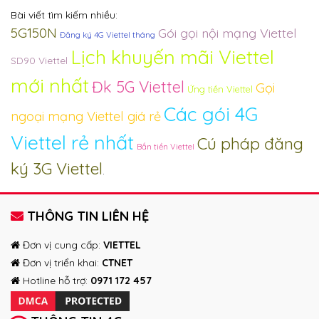
Bài viết tìm kiếm nhiều:
5G150N
Gói gọi nội mạng Viettel
Đăng ký 4G Viettel tháng
Lịch khuyến mãi Viettel
SD90 Viettel
mới nhất
Đk 5G Viettel
Gọi
Ứng tiền Viettel
Các gói 4G
ngoại mạng Viettel giá rẻ
Viettel rẻ nhất
Cú pháp đăng
Bắn tiền Viettel
ký 3G Viettel
.
THÔNG TIN LIÊN HỆ
Đơn vị cung cấp:
VIETTEL
Đơn vị triển khai:
CTNET
Hotline hỗ trợ:
0971 172 457