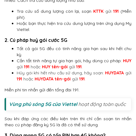
nhiều. Cách tra cứu dung lượng như sau:
Tra cứu số dung lượng còn lại, soạn
KTTK
gửi
191
(Miễn
phí).
Hoặc bạn thực hiện tra cứu dung lượng trên ứng dụng My
Viettel.
2. Cú pháp huỷ gói cước 5G
Tất cả gói 5G đều có tính năng gia hạn sau khi hết chu
kỳ.
Cần tắt tính năng tự gia hạn gói, hãy dùng cú pháp:
HUY
gửi
191
hoặc
HUY tên-gói
gửi
191
.
Hủy gói khi hết nhu cầu sử dụng, hãy soạn:
HUYDATA
gửi
191
hoặc
HUYDATA tên-gói
gửi
191
.
Miễn phí tin nhắn gửi đến tổng đài 191.
Vùng phủ sóng 5G của Viettel
hoạt động toàn quốc
Sau khi đáp ứng các điều kiện trên thì chỉ cần soạn tin nhắn
theo cú pháp đăng ký 5G là đã có thể sử dụng.
3. Dùng mạng 5G có tốn PIN hơn 4G không?