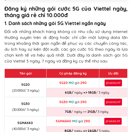
Đăng ký những gói cước 5G của Viettel ngày,
tháng giá rẻ chỉ 10.000đ
1. Danh sách những gói 5G Viettel ngắn ngày
Đối với những khách hàng không có nhu cầu sử dụng Internet
thường xuyên trên di động hoặc chỉ cần một lượng data lớn
trong khoảng thời gian ngắn để phục vụ các chuyến công tác,
du lịch hay sự kiện đột xuất, các gói cước 5G theo ngày là lựa
chọn kinh tế và hiệu quả nhất. Dưới đây là danh sách gói 5G
của Viettel 3 ngày, 7 ngày và đăng ký cụ thể như sau:
Tên gói
Cú pháp đăng ký
Ưu đãi
5G20
MO
gửi
290
ĐĂNG KÝ
5G20
(20.000đ/ 3 ngày)
6GB/
ngày
=> 18GB
/ 3 ngày
5G30
MO
gửi
290
ĐĂNG KÝ
5G30
(30.000đ/ 3 ngày)
7GB
/ ngày =>
21GB/
3 ngày
5GMAX40
MO
gửi
290
ĐĂNG KÝ
5GMAX40
(40.000đ/ 3 ngày)
8GB/
ngày
=> 24GB/
3 ngày