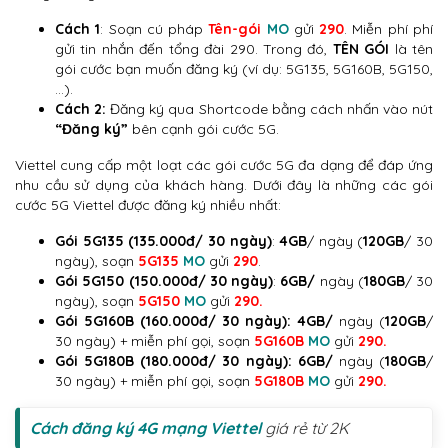
Cách 1
: Soạn cú pháp
Tên-gói
MO
gửi
290
. Miễn phí phí
gửi tin nhắn đến tổng đài 290. Trong đó,
TÊN GÓI
là tên
gói cước bạn muốn đăng ký (ví dụ: 5G135, 5G160B, 5G150,
…).
Cách 2:
Đăng ký qua Shortcode bằng cách nhấn vào nút
“Đăng ký”
bên cạnh gói cước 5G.
Viettel cung cấp một loạt các gói cước 5G đa dạng để đáp ứng
nhu cầu sử dụng của khách hàng. Dưới đây là những các gói
cước 5G Viettel được đăng ký nhiều nhất:
Gói 5G135 (135.000đ/ 30 ngày)
:
4GB
/ ngày (
120GB
/ 30
ngày), soạn
5G135
MO
gửi
290
.
Gói 5G150 (150.000đ/ 30 ngày)
:
6GB/
ngày (
180GB
/ 30
ngày), soạn
5G150
MO
gửi
290.
Gói 5G160B (160.000đ/ 30 ngày):
4GB/
ngày (
120GB
/
30 ngày) + miễn phí gọi, soạn
5G160B
MO
gửi
290.
Gói 5G180B (180.000đ/ 30 ngày):
6GB/
ngày (
180GB
/
30 ngày) + miễn phí gọi, soạn
5G180B
MO
gửi
290.
Cách đăng ký 4G mạng Viettel
giá rẻ từ 2K