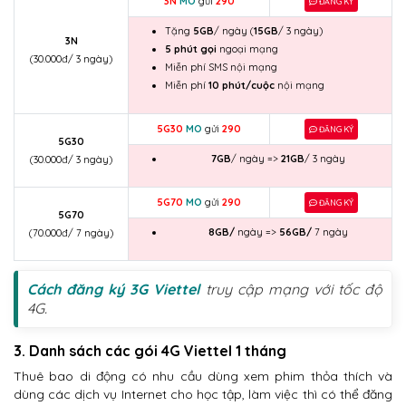
3N
MO
gửi
290
ĐĂNG KÝ
Tặng
5GB
/ ngày (
15GB
/ 3 ngày)
3N
5 phút gọi
ngoại mạng
(30.000đ/ 3 ngày)
Miễn phí SMS nội mạng
Miễn phí
10 phút/cuộc
nội mạng
5G30
MO
gửi
290
ĐĂNG KÝ
5G30
7GB
/ ngày =>
21GB
/ 3 ngày
(30.000đ/ 3 ngày)
5G70
MO
gửi
290
ĐĂNG KÝ
5G70
8GB/
ngày =>
56GB/
7 ngày
(70.000đ/ 7 ngày)
Cách đăng ký 3G Viettel
truy cập mạng với tốc độ
4G.
3. Danh sách các gói 4G Viettel 1 tháng
Thuê bao di động có nhu cầu dùng xem phim thỏa thích và
dùng các dịch vụ Internet cho học tập, làm việc thì có thể đăng