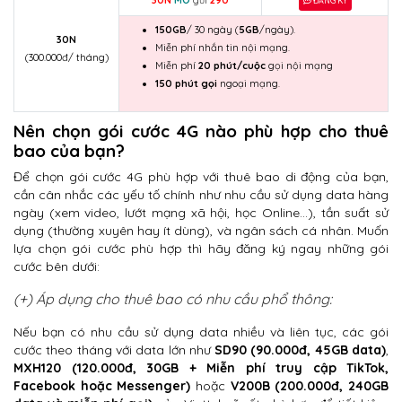
30N
MO
gửi
290
ĐĂNG KÝ
150GB
/ 30 ngày (
5GB
/ngày).
30N
Miễn phí nhắn tin nội mạng.
(300.000đ/ tháng)
Miễn phí
20 phút/cuộc
gọi nội mạng
150 phút gọi
ngoại mạng.
Nên chọn gói cước 4G nào phù hợp cho thuê
bao của bạn?
Để chọn gói cước 4G phù hợp với thuê bao di động của bạn,
cần cân nhắc các yếu tố chính như nhu cầu sử dụng data hàng
ngày (xem video, lướt mạng xã hội, học Online…), tần suất sử
dụng (thường xuyên hay ít dùng), và ngân sách cá nhân. Muốn
lựa chọn gói cước phù hợp thì hãy đăng ký ngay những gói
cước bên dưới:
(+) Áp dụng cho thuê bao có nhu cầu phổ thông:
Nếu bạn có nhu cầu sử dụng data nhiều và liên tục, các gói
cước theo tháng với data lớn như
SD90 (90.000đ, 45GB data)
,
MXH120 (120.000đ, 30GB + Miễn phí truy cập TikTok,
Facebook hoặc Messenger)
hoặc
V200B (200.000đ, 240GB