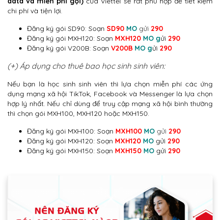
data và miễn phí gọi)
của Viettel sẽ rất phù hợp để tiết kiệm
chi phí và tiện lợi.
Đăng ký gói SD90: Soạn
SD90
MO
gửi
290
Đăng ký gói MXH120: Soạn
MXH120
MO g
ửi
290
Đăng ký gói V200B: Soạn
V200B
MO g
ửi
290
(+) Áp dụng cho thuê bao học sinh sinh viên:
Nếu bạn là học sinh sinh viên thì lựa chọn miễn phí các ứng
dụng mạng xã hội TikTok, Facebook và Messenger là lựa chọn
hợp lý nhất. Nếu chỉ dùng để truy cập mạng xã hội bình thường
thì chọn gói MXH100, MXH120 hoặc MXH150.
Đăng ký gói MXH100: Soạn
MXH100
MO
gửi
290
Đăng ký gói MXH120: Soạn
MXH120
MO
gửi
290
Đăng ký gói MXH150: Soạn
MXH150
MO
gửi
290