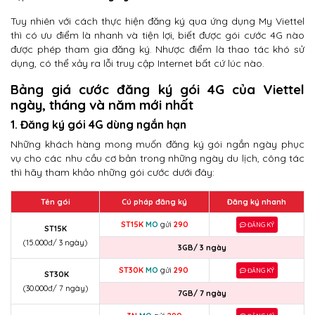
Tuy nhiên với cách thực hiện đăng ký qua ứng dụng My Viettel
thì có ưu điểm là nhanh và tiện lợi, biết được gói cước 4G nào
được phép tham gia đăng ký. Nhược điểm là thao tác khó sử
dụng, có thể xảy ra lỗi truy cập Internet bất cứ lúc nào.
Bảng giá cước đăng ký gói 4G của Viettel
ngày, tháng và năm mới nhất
1. Đăng ký gói 4G dùng ngắn hạn
Những khách hàng mong muốn đăng ký gói ngắn ngày phục
vụ cho các nhu cầu cơ bản trong những ngày du lịch, công tác
thì hãy tham khảo những gói cước dưới đây:
Tên gói
Cú pháp đăng ký
Đăng ký nhanh
ST15K
MO
gửi
290
ĐĂNG KÝ
ST15K
(15.000đ/ 3 ngày)
3GB/ 3 ngày
ST30K
MO
gửi
290
ĐĂNG KÝ
ST30K
(30.000đ/ 7 ngày)
7GB/ 7 ngày