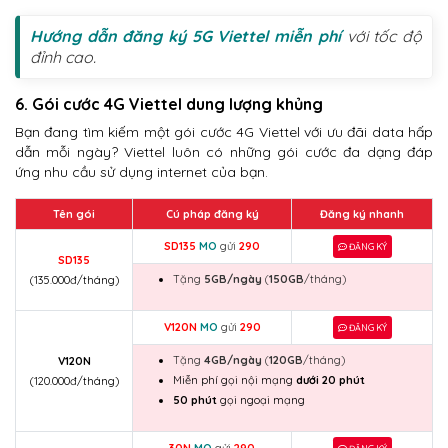
Hướng dẫn đăng ký 5G Viettel miễn phí
với tốc độ
đỉnh cao.
6. Gói cước 4G Viettel dung lượng khủng
Bạn đang tìm kiếm một gói cước 4G Viettel với ưu đãi data hấp
dẫn mỗi ngày? Viettel luôn có những gói cước đa dạng đáp
ứng nhu cầu sử dụng internet của bạn.
Tên gói
Cú pháp đăng ký
Đăng ký nhanh
SD135
MO
gửi
290
ĐĂNG KÝ
SD135
Tặng
5GB/ngày
(
150GB
/tháng)
(135.000đ/tháng)
V120N
MO
gửi
290
ĐĂNG KÝ
Tặng
4GB/ngày
(
120GB
/tháng)
V120N
Miễn phí gọi nội mạng
dưới 20 phút
(120.000đ/tháng)
50 phút
gọi ngoại mạng