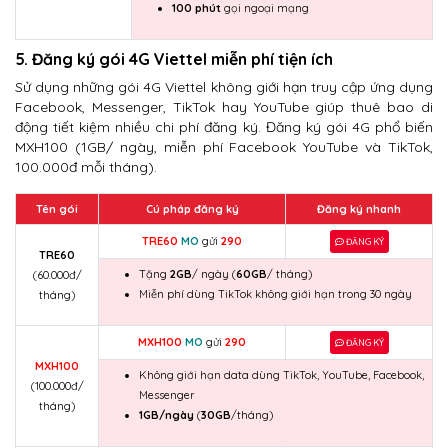
100 phút
gọi ngoại mạng
5. Đăng ký gói 4G Viettel miễn phí tiện ích
Sử dụng những gói 4G Viettel không giới hạn truy cập ứng dụng
Facebook, Messenger, TikTok hay YouTube giúp thuê bao di
động tiết kiệm nhiều chi phí đăng ký. Đăng ký gói 4G phổ biến
MXH100 (1GB/ ngày, miễn phí Facebook YouTube và TikTok,
100.000đ mỗi tháng).
Tên gói
Cú pháp đăng ký
Đăng ký nhanh
TRE60
MO
gửi
290
ĐĂNG KÝ
TRE60
Tặng
2GB
/ ngày (
60GB
/ tháng)
(60.000đ/
Miễn phí dùng TikTok không giới hạn trong 30 ngày
tháng)
MXH100
MO
gửi
290
ĐĂNG KÝ
MXH100
Không giới hạn data dùng TikTok, YouTube, Facebook,
(
100.000đ/
Messenger
tháng)
1GB/ngày
(
30GB
/tháng)