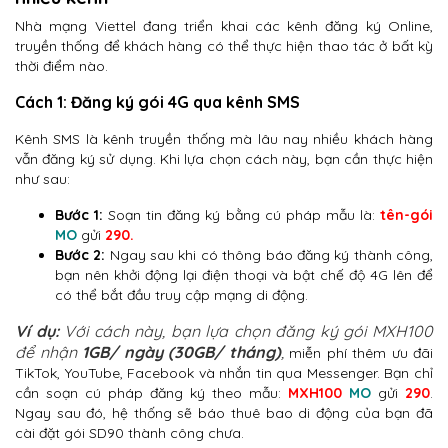
Nhà mạng Viettel đang triển khai các kênh đăng ký Online,
truyền thống để khách hàng có thể thực hiện thao tác ở bất kỳ
thời điểm nào.
Cách 1: Đăng ký gói 4G qua kênh SMS
Kênh SMS là kênh truyền thống mà lâu nay nhiều khách hàng
vẫn đăng ký sử dụng. Khi lựa chọn cách này, bạn cần thực hiện
như sau:
Bước 1:
Soạn tin đăng ký bằng cú pháp mẫu là:
tên-gói
MO
gửi
290.
Bước 2:
Ngay sau khi có thông báo đăng ký thành công,
bạn nên khởi động lại điện thoại và bật chế độ 4G lên để
có thể bắt đầu truy cập mạng di động.
Ví dụ:
Với cách này, bạn lựa chọn đăng ký gói MXH100
để nhận
1GB/ ngày (30GB/ tháng)
,
miễn phí thêm ưu đãi
TikTok, YouTube, Facebook và nhắn tin qua Messenger. Bạn chỉ
cần soạn cú pháp đăng ký theo mẫu:
MXH100
MO
gửi
290
.
Ngay sau đó, hệ thống sẽ báo thuê bao di động của bạn đã
cài đặt gói SD90 thành công chưa.