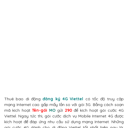
Thuê bao di động
đăng ký 4G Viettel
có tốc độ truy cập
mạng Internet cao gấp mấy lần so với gói 3G. Bằng cách soạn
mã kích hoạt
Tên-gói
MO
gửi
290
để kích hoạt gói cước 4G
Viettel. Ngay tức thì, gói cước dịch vụ Mobile Internet 4G được
kích hoạt để đáp ứng nhu cầu sử dụng mạng Internet. Những
gói cước 4G dành cho di động Viettel tốt nhất hiện nay là: