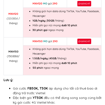
MXH120
MO
gửi
290
ĐĂNG KÝ
Không giới hạn data dùng TikTok, YouTube, Facebook,
MXH120
Messenger
(
120.000đ
/
1GB/ngày
(
30GB
/tháng)
tháng)
Miễn phí gọi nội mạng
dưới 10 phút
30 phút gọi
ngoại mạng
MXH150
MO
gửi
290
ĐĂNG KÝ
Không giới hạn data dùng TikTok, YouTube, Facebook,
MXH150
Messenger
(150.000đ/
1.5GB/ngày
(
45GB
/tháng)
tháng)
Miễn phí gọi nội mạng
dưới 10 phút
50 phút
ngoại mạng
Lưu ý:
Gói cước
FB50K, T50K
áp dụng cho tất cả thuê bao di
động trả trước Viettel.
Đặc biệt gói
YT50K
đều có thể dùng song song cùng bất
kỳ gói cước 4G Viettel khác.