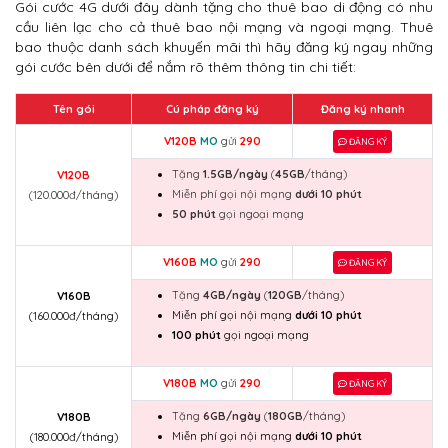
Gói cước 4G dưới đây dành tặng cho thuê bao di động có nhu
cầu liên lạc cho cả thuê bao nội mạng và ngoại mạng. Thuê
bao thuộc danh sách khuyến mãi thì hãy đăng ký ngay những
gói cước bên dưới để nắm rõ thêm thông tin chi tiết:
Tên gói
Cú pháp đăng ký
Đăng ký nhanh
V120B
MO
gửi
290
ĐĂNG KÝ
Tặng
1.5GB/ngày
(
45GB
/tháng)
V120B
Miễn phí gọi nội mạng
dưới 10 phút
(120.000đ/tháng)
50 phút
gọi ngoại mạng
V160B
MO
gửi
290
ĐĂNG KÝ
Tặng
4GB/ngày
(
120GB
/tháng)
V160B
Miễn phí gọi nội mạng
dưới 10 phút
(160.000đ/tháng)
100 phút
gọi ngoại mạng
V180B
MO
gửi
290
ĐĂNG KÝ
Tặng
6GB/ngày
(
180GB
/tháng)
V180B
Miễn phí gọi nội mạng
dưới 10 phút
(180.000đ/tháng)