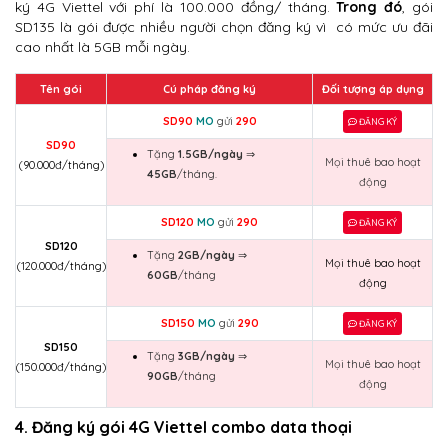
ký 4G Viettel với phí là 100.000 đồng/ tháng.
Trong đó
, gói
SD135 là gói được nhiều người chọn đăng ký vì có mức ưu đãi
cao nhất là 5GB mỗi ngày.
Tên gói
Cú pháp đăng ký
Đối tượng áp dụng
SD90
MO
gửi
290
ĐĂNG KÝ
SD90
Tặng
1.5GB/ngày
⇒
Mọi thuê bao hoạt
(90.000đ/tháng)
45GB
/tháng.
động
SD120
MO
gửi
290
ĐĂNG KÝ
SD120
Tặng
2GB/ngày
⇒
Mọi thuê bao hoạt
(120.000đ/tháng)
60GB
/tháng
động
SD150
MO
gửi
290
ĐĂNG KÝ
SD150
Tặng
3GB/ngày
⇒
Mọi thuê bao hoạt
(150.000đ/tháng)
90GB
/tháng
động
4. Đăng ký gói 4G Viettel combo data thoại