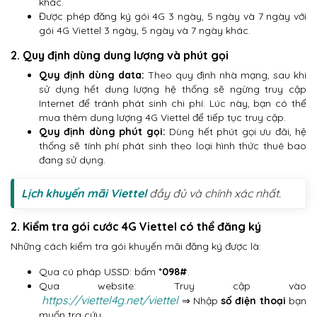
khác.
Được phép đăng ký gói 4G 3 ngày, 5 ngày và 7 ngày với
gói 4G Viettel 3 ngày, 5 ngày và 7 ngày khác.
2. Quy định dùng dung lượng và phút gọi
Quy định dùng data:
Theo quy định nhà mạng, sau khi
sử dụng hết dung lượng hệ thống sẽ ngừng truy cập
Internet để tránh phát sinh chi phí. Lúc này, bạn có thể
mua thêm dung lượng 4G Viettel để tiếp tục truy cập.
Quy định dùng phút gọi:
Dùng hết phút gọi ưu đãi, hệ
thống sẽ tính phí phát sinh theo loại hình thức thuê bao
đang sử dụng.
Lịch khuyến mãi Viettel
đầy đủ và chính xác nhất.
2. Kiểm tra gói cước 4G Viettel có thể đăng ký
Những cách kiểm tra gói khuyến mãi đăng ký được là:
Qua cú pháp USSD: bấm
*098#
.
Qua website: Truy cập vào
https://viettel4g.net/viettel
⇒ Nhập
số điện thoại
bạn
muốn tra cứu