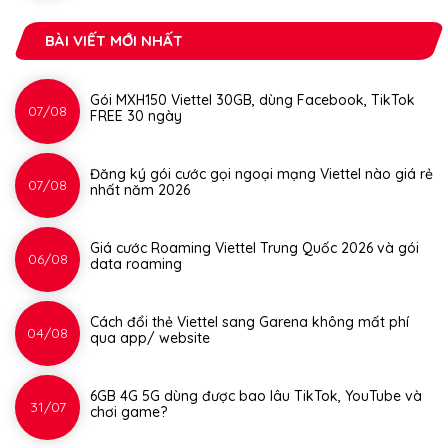
BÀI VIẾT MỚI NHẤT
Gói MXH150 Viettel 30GB, dùng Facebook, TikTok
07/08
FREE 30 ngày
Đăng ký gói cước gọi ngoại mạng Viettel nào giá rẻ
07/08
nhất năm 2026
Giá cước Roaming Viettel Trung Quốc 2026 và gói
06/08
data roaming
Cách đổi thẻ Viettel sang Garena không mất phí
04/08
qua app/ website
6GB 4G 5G dùng được bao lâu TikTok, YouTube và
31/07
chơi game?