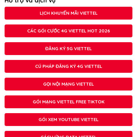
Hỗ trợ và dịch vụ
LỊCH KHUYẾN MÃI VIETTEL
CÁC GÓI CƯỚC 4G VIETTEL HOT 2026
ĐĂNG KÝ 5G VIETTEL
CÚ PHÁP ĐĂNG KÝ 4G VIETTEL
GỌI NỘI MẠNG VIETTEL
GÓI MẠNG VIETTEL FREE TIKTOK
GÓI XEM YOUTUBE VIETTEL