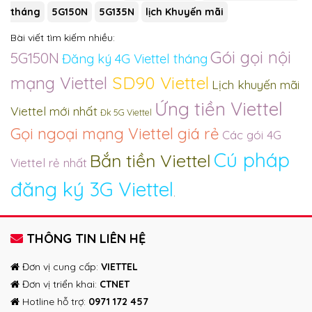
tháng
5G150N
5G135N
lịch Khuyến mãi
Bài viết tìm kiếm nhiều:
Gói gọi nội
5G150N
Đăng ký 4G Viettel tháng
SD90 Viettel
mạng Viettel
Lịch khuyến mãi
Ứng tiền Viettel
Viettel mới nhất
Đk 5G Viettel
Gọi ngoại mạng Viettel giá rẻ
Các gói 4G
Cú pháp
Bắn tiền Viettel
Viettel rẻ nhất
đăng ký 3G Viettel
.
THÔNG TIN LIÊN HỆ
Đơn vị cung cấp:
VIETTEL
Đơn vị triển khai:
CTNET
Hotline hỗ trợ:
0971 172 457