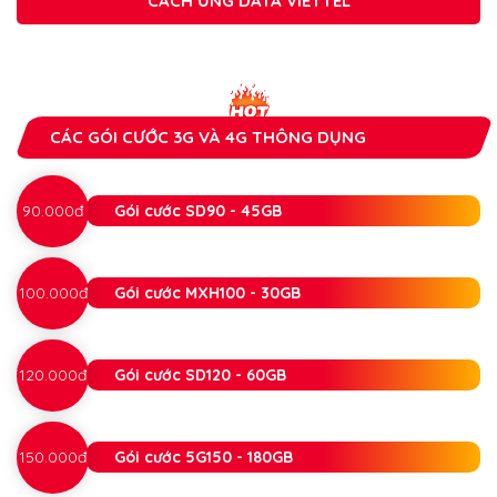
CÁCH ỨNG DATA VIETTEL
CÁC GÓI CƯỚC 3G VÀ 4G THÔNG DỤNG
90.000đ
Gói cước SD90 - 45GB
100.000đ
Gói cước MXH100 - 30GB
120.000đ
Gói cước SD120 - 60GB
150.000đ
Gói cước 5G150 - 180GB