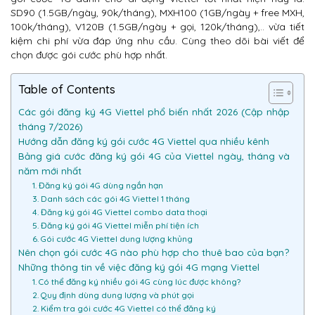
SD90 (1.5GB/ngày, 90k/tháng), MXH100 (1GB/ngày + free MXH,
100k/tháng), V120B (1.5GB/ngày + gọi, 120k/tháng),.. vừa tiết
kiệm chi phí vừa đáp ứng nhu cầu. Cùng theo dõi bài viết để
chọn được gói cước phù hợp nhất.
Table of Contents
Các gói đăng ký 4G Viettel phổ biến nhất 2026 (Cập nhập
tháng 7/2026)
Hướng dẫn đăng ký gói cước 4G Viettel qua nhiều kênh
Bảng giá cước đăng ký gói 4G của Viettel ngày, tháng và
năm mới nhất
1. Đăng ký gói 4G dùng ngắn hạn
3. Danh sách các gói 4G Viettel 1 tháng
4. Đăng ký gói 4G Viettel combo data thoại
5. Đăng ký gói 4G Viettel miễn phí tiện ích
6. Gói cước 4G Viettel dung lượng khủng
Nên chọn gói cước 4G nào phù hợp cho thuê bao của bạn?
Những thông tin về việc đăng ký gói 4G mạng Viettel
1. Có thể đăng ký nhiều gói 4G cùng lúc được không?
2. Quy định dùng dung lượng và phút gọi
2. Kiểm tra gói cước 4G Viettel có thể đăng ký