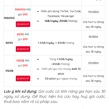
MXH100
MO
Miễn phí dùng TikTok, YouTube,
150.000đ
gửi
290
Facebook, Messenger
MXH100
1GB/ngày
(
30GB
/tháng)
Gia hạn tự động
ĐĂNG KÝ
sau 30 ngày
SD90
MO
90.000đ
gửi
290
SD90
1.5GB/ngày
⇒
45GB
/tháng
Gia hạn tự động
ĐĂNG KÝ
sau 30 ngày
Tặng
1.5GB/ngày
V120B
MO
120.000đ
(
45GB
/tháng)
gửi
290
Miễn phí gọi nội mạng
dưới 10
V120B
phút
Gia hạn tự động
50 phút
gọi ngoại mạng
ĐĂNG KÝ
sau 30 ngày
Lưu ý khi sử dụng:
Gói cước có tính năng gia hạn sau 30
ngày sử dụng. Để thực hiện tra cứu hay huỷ gói cước,
thuê bao nắm rõ cú pháp sau: