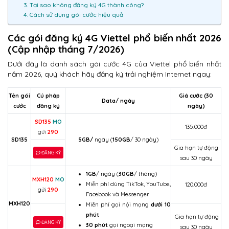
3. Tại sao không đăng ký 4G thành công?
4. Cách sử dụng gói cước hiệu quả
Các gói đăng ký 4G Viettel phổ biến nhất 2026
(Cập nhập tháng 7/2026)
Dưới đây là danh sách gói cước 4G của Viettel phổ biến nhất
năm 2026, quý khách hãy đăng ký trải nghiệm Internet ngay:
Tên gói
Cú pháp
Giá cước (30
Data/ ngày
cước
đăng ký
ngày)
SD135
MO
135.000đ
gửi
290
SD135
5GB/
ngày (
150GB
/ 30 ngày)
Gia hạn tự động
ĐĂNG KÝ
sau 30 ngày
1GB
/ ngày (
30GB
/ tháng)
MXH120
MO
Miễn phí dùng TikTok, YouTube,
120.000đ
gửi
290
Facebook và Messenger
MXH120
Miễn phí gọi nội mạng
dưới 10
phút
Gia hạn tự động
ĐĂNG KÝ
30 phút
gọi ngoại mạng
sau 30 ngày