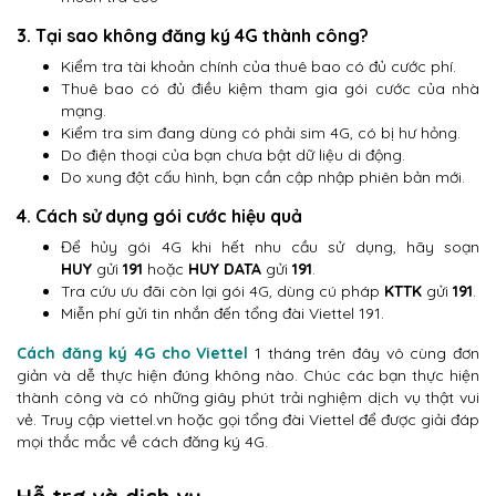
3. Tại sao không đăng ký 4G thành công?
Kiểm tra tài khoản chính của thuê bao có đủ cước phí.
Thuê bao có đủ điều kiệm tham gia gói cước của nhà
mạng.
Kiểm tra sim đang dùng có phải sim 4G, có bị hư hỏng.
Do điện thoại của bạn chưa bật dữ liệu di động.
Do xung đột cấu hình, bạn cần cập nhập phiên bản mới.
4. Cách sử dụng gói cước hiệu quả
Để hủy gói 4G khi hết nhu cầu sử dụng, hãy soạn
HUY
gửi
191
hoặc
HUY DATA
gửi
191
.
Tra cứu ưu đãi còn lại gói 4G, dùng cú pháp
KTTK
gửi
191
.
Miễn phí gửi tin nhắn đến tổng đài Viettel 191.
Cách đăng ký 4G cho Viettel
1 tháng trên đây vô cùng đơn
giản và dễ thực hiện đúng không nào. Chúc các bạn thực hiện
thành công và có những giây phút trải nghiệm dịch vụ thật vui
vẻ. Truy cập viettel.vn hoặc gọi tổng đài Viettel để được giải đáp
mọi thắc mắc về cách đăng ký 4G.