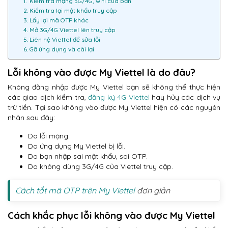
1. Kiểm tra mạng 3G/4G, wifi của bạn
2. Kiểm tra lại mật khẩu truy cập
3. Lấy lại mã OTP khác
4. Mở 3G/4G Viettel lên truy cập
5. Liên hệ Viettel để sửa lỗi
6. Gỡ ứng dụng và cài lại
Lỗi không vào được My Viettel là do đâu?
Không đăng nhập được My Viettel bạn sẽ không thể thực hiện
các giao dịch kiểm tra,
đăng ký 4G Viettel
hay hủy các dịch vụ
trừ tiền. Tại sao không vào được My Viettel hiện có các nguyên
nhân sau đây:
Do lỗi mạng.
Do ứng dụng My Viettel bị lỗi.
Do bạn nhập sai mật khẩu, sai OTP.
Do không dùng 3G/4G của Viettel truy cập.
Cách tắt mã OTP trên My Viettel
đơn giản
Cách khắc phục lỗi không vào được My Viettel