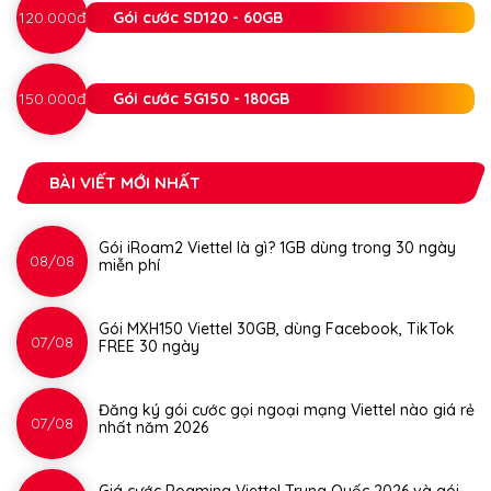
120.000đ
Gói cước SD120 - 60GB
150.000đ
Gói cước 5G150 - 180GB
BÀI VIẾT MỚI NHẤT
Gói iRoam2 Viettel là gì? 1GB dùng trong 30 ngày
08/08
miễn phí
Gói MXH150 Viettel 30GB, dùng Facebook, TikTok
07/08
FREE 30 ngày
Đăng ký gói cước gọi ngoại mạng Viettel nào giá rẻ
07/08
nhất năm 2026