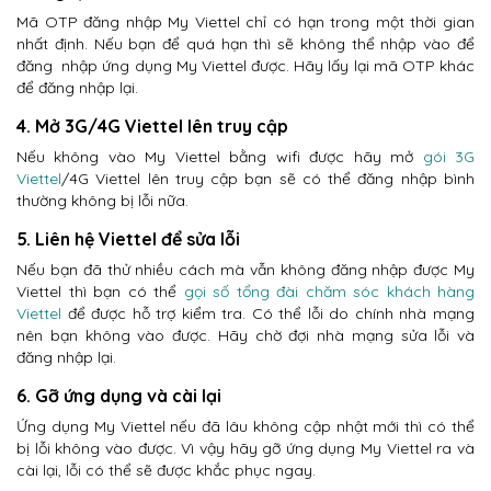
Mã OTP đăng nhập My Viettel chỉ có hạn trong một thời gian
nhất định. Nếu bạn để quá hạn thì sẽ không thể nhập vào để
đăng nhập ứng dụng My Viettel được. Hãy lấy lại mã OTP khác
để đăng nhập lại.
4. Mở 3G/4G Viettel lên truy cập
Nếu không vào My Viettel bằng wifi được hãy mở
gói 3G
Viettel
/4G Viettel lên truy cập bạn sẽ có thể đăng nhập bình
thường không bị lỗi nữa.
5. Liên hệ Viettel để sửa lỗi
Nếu bạn đã thử nhiều cách mà vẫn không đăng nhập được My
Viettel thì bạn có thể
gọi số tổng đài chăm sóc khách hàng
Viettel
để được hỗ trợ kiểm tra. Có thể lỗi do chính nhà mạng
nên bạn không vào được. Hãy chờ đợi nhà mạng sửa lỗi và
đăng nhập lại.
6. Gỡ ứng dụng và cài lại
Ứng dụng My Viettel nếu đã lâu không cập nhật mới thì có thể
bị lỗi không vào được. Vì vậy hãy gỡ ứng dụng My Viettel ra và
cài lại, lỗi có thể sẽ được khắc phục ngay.