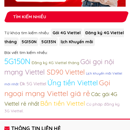
TÌM KIẾM NHIỀU
Từ khóa tìm kiếm nhiều:
Gói 4G Viettel
Đăng ký 4G Viettel
tháng
5G150N
5G135N
lịch Khuyến mãi
Bài viết tìm kiếm nhiều:
5G150N
Gói gọi nội
Đăng ký 4G Viettel tháng
mạng Viettel
SD90 Viettel
Lịch khuyến mãi Viettel
Ứng tiền Viettel
Gọi
Đk 5G Viettel
mới nhất
ngoại mạng Viettel giá rẻ
Các gói 4G
Bắn tiền Viettel
Viettel rẻ nhất
Cú pháp đăng ký
3G Viettel
.
THÔNG TIN LIÊN HỆ