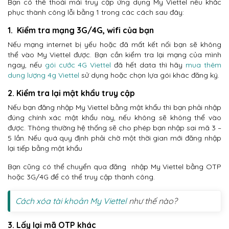
Bạn có thể thoải mái truy cập ứng dụng My Viettel nếu khắc
phục thành công lỗi bằng 1 trong các cách sau đây:
1. Kiểm tra mạng 3G/4G, wifi của bạn
Nếu mạng internet bị yếu hoặc đã mất kết nối bạn sẽ không
thể vào My Viettel được. Bạn cần kiểm tra lại mạng của mình
ngay, nếu
gói cước 4G Viettel
đã hết data thì hãy
mua thêm
dung lượng 4g Viettel
sử dụng hoặc chọn lựa gói khác đăng ký.
2. Kiểm tra lại mật khẩu truy cập
Nếu bạn đăng nhập My Viettel bằng mật khẩu thì bạn phải nhập
đúng chính xác mật khẩu này, nếu không sẽ không thể vào
được. Thông thường hệ thống sẽ cho phép bạn nhập sai mã 3 –
5 lần. Nếu quá quy định phải chờ một thời gian mới đăng nhập
lại tiếp bằng mật khẩu
Bạn cũng có thể chuyển qua đăng nhập My Viettel bằng OTP
hoặc 3G/4G để có thể truy cập thành công.
Cách xóa tài khoản My Viettel
như thế nào?
3. Lấy lại mã OTP khác