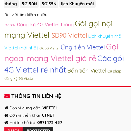
tháng
5G150N
5G135N
lịch Khuyến mãi
Bài viết tìm kiếm nhiều:
Gói gọi nội
Đăng ký 4G Viettel tháng
5G150N
mạng Viettel
SD90 Viettel
Lịch khuyến mãi
Gọi
Ứng tiền Viettel
Viettel mới nhất
Đk 5G Viettel
ngoại mạng Viettel giá rẻ
Các gói
4G Viettel rẻ nhất
Bắn tiền Viettel
Cú pháp
.
đăng ký 3G Viettel
THÔNG TIN LIÊN HỆ
Đơn vị cung cấp:
VIETTEL
Đơn vị triển khai:
CTNET
Hotline hỗ trợ:
0971 172 457