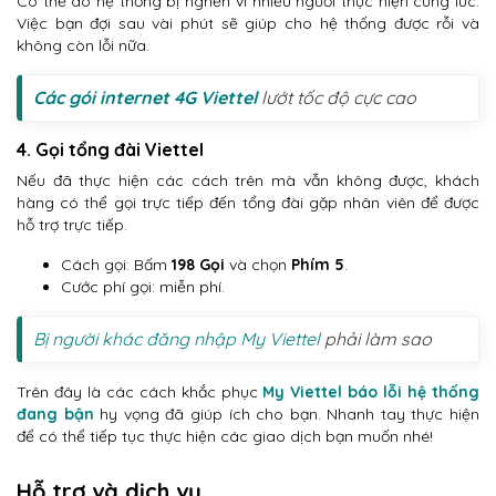
Có thể do hệ thống bị nghẽn vì nhiều người thực hiện cùng lúc.
Việc bạn đợi sau vài phút sẽ giúp cho hệ thống được rỗi và
không còn lỗi nữa.
Các gói internet 4G Viettel
lướt tốc độ cực cao
4. Gọi tổng đài Viettel
Nếu đã thực hiện các cách trên mà vẫn không được, khách
hàng có thể gọi trực tiếp đến tổng đài gặp nhân viên để được
hỗ trợ trực tiếp.
Cách gọi: Bấm
198 Gọi
và chọn
Phím 5
.
Cước phí gọi: miễn phí.
Bị người khác đăng nhập My Viettel
phải làm sao
Trên đây là các cách khắc phục
My Viettel báo lỗi hệ thống
đang bận
hy vọng đã giúp ích cho bạn. Nhanh tay thực hiện
để có thể tiếp tục thực hiện các giao dịch bạn muốn nhé!
Hỗ trợ và dịch vụ