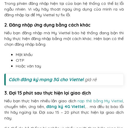
Trong phiên đăng nhập hiện tại của bạn hệ thống có thể bị lỗi
ngẫu nhiên. Vì vậy hãy thoát ngay ứng dụng của mình ra và
đăng nhập lại để My Viettel tự fix lỗi.
2. Đăng nhập ứng dụng bằng cách khác
Nếu bạn đăng nhập mà My Viettel báo hệ thống đang bận thì
hãy thực hiện đăng nhập bằng một cách khác. Hiện bạn có thể
chọn đăng nhập bằng.
Mật khẩu
OTP
Hoặc vân tay
Cách đăng ký mạng 3G cho Viettel
giá rẻ
3. Đợi 15 phút sau thực hiện lại giao dịch
Nếu bạn thực hiện nhiều lần giao dịch
nạp thẻ bằng My Viettel
,
chuyển tiền, ứng tiền,
đăng ký 4G Viettel
,… mà đều bị báo lỗi
thì hãy ngừng lại. Đợi sau 15 – 20 phút thực hiện lại giao dịch
này.