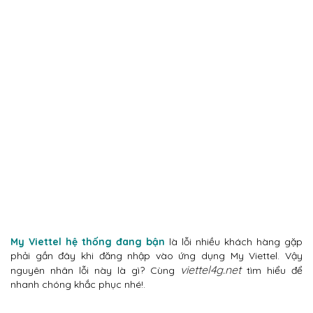
My Viettel hệ thống đang bận
là lỗi nhiều khách hàng gặp
phải gần đây khi đăng nhập vào ứng dụng My Viettel. Vậy
viettel4g.net
nguyên nhân lỗi này là gì? Cùng
tìm hiểu để
nhanh chóng khắc phục nhé!.