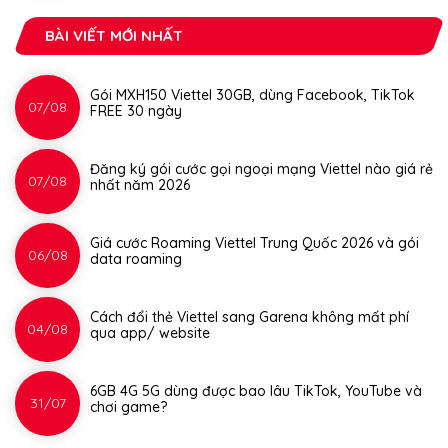
BÀI VIẾT MỚI NHẤT
Gói MXH150 Viettel 30GB, dùng Facebook, TikTok
07/08
FREE 30 ngày
Đăng ký gói cước gọi ngoại mạng Viettel nào giá rẻ
07/08
nhất năm 2026
Giá cước Roaming Viettel Trung Quốc 2026 và gói
06/08
data roaming
Cách đổi thẻ Viettel sang Garena không mất phí
04/08
qua app/ website
6GB 4G 5G dùng được bao lâu TikTok, YouTube và
31/07
chơi game?