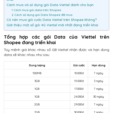
Cách mua và sử dụng gói Data Viettel dành cho bạn
1. Cách mua gói data trên Shopee
2. Cách sử dụng gói Data Shopee đã mua
Có nên mua gói cước Data Viettel trên Shopee không?
Giới thiệu một số gói 4G Viettel mới nhất đang triển khai
Tổng hợp các gói Data của Viettel trên
Shopee đang triển khai
Tùy mệnh giá khác nhau số GB Viettel nhận được và hạn dùng
data sẽ khác nhau như sau:
Dung lượng
Giá cước
Hạn dùng
500MB
10.000đ
7 ngày
3GB
15.000đ
3 ngày
1GB
17.000đ
7 ngày
1GB
24.000đ
30 ngày
2GB
29.000đ
7 ngày
7GB
30.000đ
7 ngày