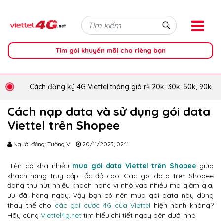
Tìm gói khuyến mãi cho riêng bạn
Cách đăng ký 4G Viettel tháng giá rẻ 20k, 30k, 50k, 90k
Cách nạp data và sử dụng gói data
Viettel trên Shopee
Người đăng: Tường Vi
20/11/2023, 02:11
Hiện có khá nhiều
mua gói data Viettel trên Shopee
giúp
khách hàng truy cập tốc độ cao. Các gói data trên Shopee
đang thu hút nhiều khách hàng vì nhờ vào nhiều mã giảm giá,
ưu đãi hàng ngày. Vậy bạn có nên mua gói data này dùng
thay thế cho
các gói cước 4G của Viettel
hiện hành không?
Hãy cùng
Viettel4g.net
tìm hiểu chi tiết ngay bên dưới nhé!