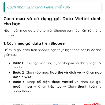
Cách nhận GB mạng Viettel miễn phí
.
Cách mua và sử dụng gói Data Viettel dành
cho bạn
Nếu muốn mua data Viettel trên Shopee bạn hãy nắm rõ thông
tin sau:
1. Cách mua gói data trên Shopee
Để mua gói data trên Shopee bạn thực hiện theo các bước đơn
giản sau:
Bước 1
: Truy cập vào ứng dụng Shopee và đăng nhập tài
khoản.
Bước 2
: Chọn vào mục
Nạp thẻ và dịch vụ
⇒ Chọn
nạp
data 3G/4G
.
Bước 3
: Nhập
số điện thoại Viettel
và chọn lựa
gói
muốn mua
⇒ Chọn
tiếp tục
⇒ Chọn
thanh toán
là
hoàn thành.