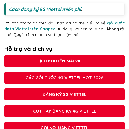
Cách đăng ký 5G Viettel miễn phí
.
Với các thông tin trên đây bạn đã có thể hiểu rõ về
gói cước
data Viettel trên Shopee
ưu đãi gì và nên mua hay không rồi
nhé! Quyết định nhanh và thực hiện thôi!
Hỗ trợ và dịch vụ
LỊCH KHUYẾN MÃI VIETTEL
CÁC GÓI CƯỚC 4G VIETTEL HOT 2026
ĐĂNG KÝ 5G VIETTEL
CÚ PHÁP ĐĂNG KÝ 4G VIETTEL
GỌI NỘI MẠNG VIETTEL