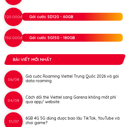
120.000đ
Gói cước SD120 - 60GB
150.000đ
Gói cước 5G150 - 180GB
BÀI VIẾT MỚI NHẤT
Giá cước Roaming Viettel Trung Quốc 2026 và gói
06/08
data roaming
Cách đổi thẻ Viettel sang Garena không mất phí
04/08
qua app/ website
6GB 4G 5G dùng được bao lâu TikTok, YouTube và
31/07
chơi game?