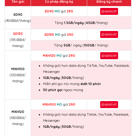
Tên gói
Cú pháp đăng ký
Đăng ký nhanh
SD90
MO
gửi
290
ĐĂNG KÝ
SD90
(90.000đ/tháng)
Tặng
1.5GB/ngày
(
45GB
/tháng)
SD135
SD135
MO
gửi
290
ĐĂNG KÝ
(135.000đ/
Tặng
5GB
/ ngày (
150GB
/ tháng)
tháng)
MXH120
MO
gửi
290
ĐĂNG KÝ
Không giới hạn data dùng TikTok, YouTube, Facebook,
MXH100
Messenger
(120.000đ/
1GB/ngày
(
30GB
/tháng)
tháng)
Miễn phí gọi nội mạng
dưới 10 phút
30 phút gọi
ngoại mạng
MXH100
MO
gửi
290
ĐĂNG KÝ
MXH120
Không giới hạn data dùng Tiktok, YouTube, Facebook,
(100.000đ/
Messenger
tháng)
1GB/ngày
(
30GB
/tháng)