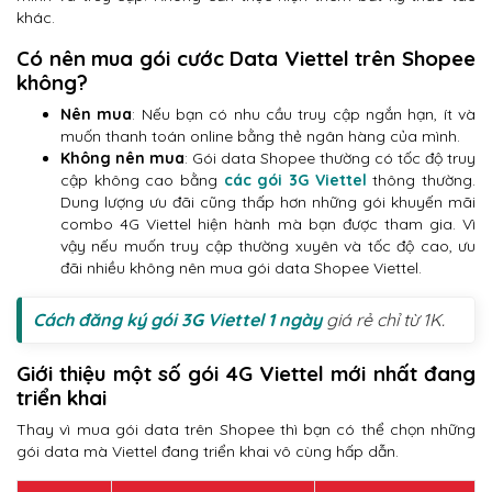
khác.
Có nên mua gói cước Data Viettel trên Shopee
không?
Nên mua
: Nếu bạn có nhu cầu truy cập ngắn hạn, ít và
muốn thanh toán online bằng thẻ ngân hàng của mình.
Không nên mua
: Gói data Shopee thường có tốc độ truy
cập không cao bằng
các gói 3G Viettel
thông thường.
Dung lượng ưu đãi cũng thấp hơn những gói khuyến mãi
combo 4G Viettel hiện hành mà bạn được tham gia. Vì
vậy nếu muốn truy cập thường xuyên và tốc độ cao, ưu
đãi nhiều không nên mua gói data Shopee Viettel.
Cách đăng ký gói 3G Viettel 1 ngày
giá rẻ chỉ từ 1K.
Giới thiệu một số gói 4G Viettel mới nhất đang
triển khai
Thay vì mua gói data trên Shopee thì bạn có thể chọn những
gói data mà Viettel đang triển khai vô cùng hấp dẫn.