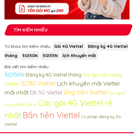
TÌM KIẾM NHIỀU
Từ khóa tìm kiếm nhiều:
Gói 4G Viettel
Đăng ký 4G Viettel
tháng
5G150N
5G135N
lịch Khuyến mãi
Bài viết tìm kiếm nhiều:
5G150N
Gói gọi nội mạng
Đăng ký 4G Viettel tháng
SD90 Viettel
Lịch khuyến mãi Viettel
Viettel
Ứng tiền Viettel
mới nhất
Đk 5G Viettel
Gọi ngoại
Các gói 4G Viettel rẻ
mạng Viettel giá rẻ
Bắn tiền Viettel
nhất
Cú pháp đăng ký 3G
Viettel
.