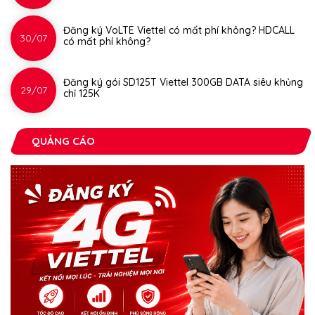
Đăng ký VoLTE Viettel có mất phí không? HDCALL
30/07
có mất phí không?
Đăng ký gói SD125T Viettel 300GB DATA siêu khủng
29/07
chỉ 125K
QUẢNG CÁO