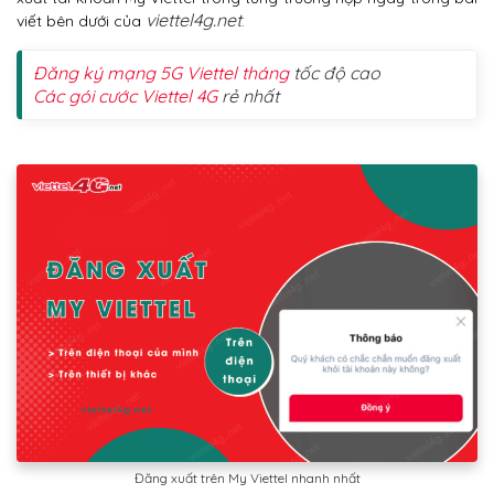
viettel4g.net
viết bên dưới của
.
Đăng ký mạng 5G Viettel tháng
tốc độ cao
Các gói cước Viettel 4G
rẻ nhất
Đăng xuất trên My Viettel nhanh nhất