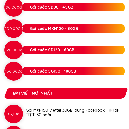
90.000đ
Gói cước SD90 - 45GB
100.000đ
Gói cước MXH100 - 30GB
120.000đ
Gói cước SD120 - 60GB
150.000đ
Gói cước 5G150 - 180GB
BÀI VIẾT MỚI NHẤT
Gói MXH150 Viettel 30GB, dùng Facebook, TikTok
07/08
FREE 30 ngày