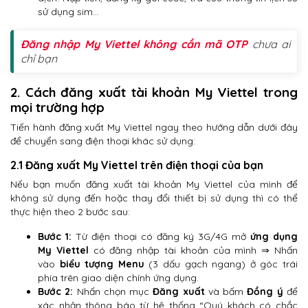
sử dụng sim…
Đăng nhập My Viettel không cần mã OTP
chưa ai
chỉ bạn
2. Cách đăng xuất tài khoản My Viettel trong
mọi trường hợp
Tiến hành đăng xuất My Viettel ngay theo hướng dẫn dưới đây
để chuyển sang điện thoại khác sử dụng:
2.1 Đăng xuất My Viettel trên điện thoại của bạn
Nếu bạn muốn đăng xuất tài khoản My Viettel của mình để
không sử dụng đến hoặc thay đổi thiết bị sử dụng thì có thể
thực hiện theo 2 bước sau:
Bước 1:
Từ điện thoại có đăng ký 3G/4G mở
ứng dụng
My Viettel
có đăng nhập tài khoản của mình ⇒ Nhấn
vào
biểu tượng Menu
(3 dấu gạch ngang) ở góc trái
phía trên giao diện chính ứng dụng.
Bước 2:
Nhấn chọn mục
Đăng xuất
và bấm
Đồng ý
để
xác nhận thông báo từ hệ thống “Quý khách có chắc