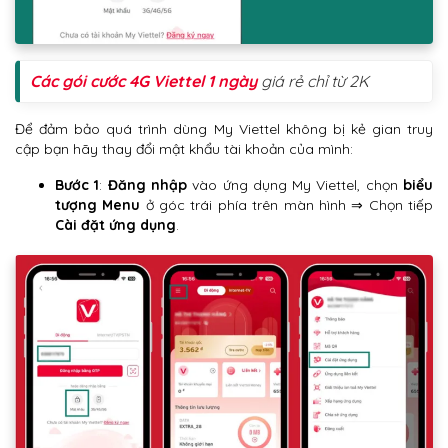
Các gói cước 4G Viettel 1 ngày
giá rẻ chỉ từ 2K
Để đảm bảo quá trình dùng My Viettel không bị kẻ gian truy
cập bạn hãy thay đổi mật khẩu tài khoản của mình:
Bước 1
:
Đăng nhập
vào ứng dụng My Viettel, chọn
biểu
tượng Menu
ở góc trái phía trên màn hình ⇒ Chọn tiếp
Cài đặt ứng dụng
.