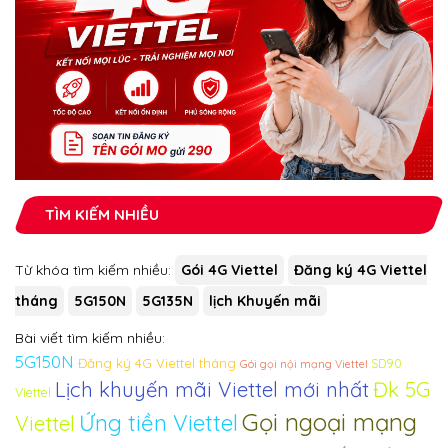
TÌM KIẾM NHIỀU
Từ khóa tìm kiếm nhiều:
Gói 4G Viettel
Đăng ký 4G Viettel
tháng
5G150N
5G135N
lịch Khuyến mãi
Bài viết tìm kiếm nhiều:
5G150N
Đăng ký 4G Viettel tháng
SD90
Gói gọi nội mạng Viettel
Đk 5G
Lịch khuyến mãi Viettel mới nhất
Viettel
Gọi ngoại mạng
Ứng tiền Viettel
Viettel