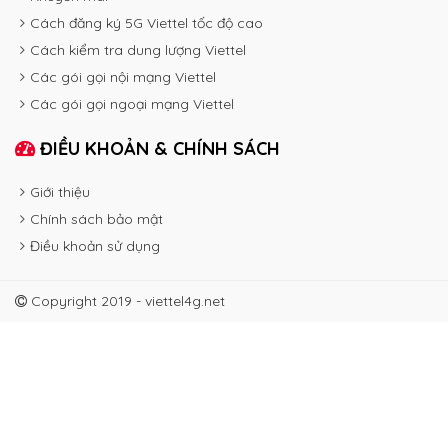
Cách đăng ký 5G Viettel tốc độ cao
Cách kiểm tra dung lượng Viettel
Các gói gọi nội mạng Viettel
Các gói gọi ngoại mạng Viettel
ĐIỀU KHOẢN & CHÍNH SÁCH
Giới thiệu
Chính sách bảo mật
Điều khoản sử dụng
Copyright 2019 - viettel4g.net
HOME
ĐĂNG KÝ 3G
CÁC GÓI CƯỚC 3G
ĐĂNG KÝ 4G
CÁC GÓI CƯỚC 4G