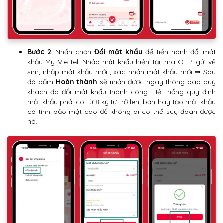
Bước 2
: Nhấn chọn
Đổi mật khẩu
để tiến hành đổi mật
khẩu My Viettel: Nhập mật khẩu hiện tại, mã OTP gửi về
sim, nhập mật khẩu mới , xác nhận mật khẩu mới ⇒ Sau
đó bấm
Hoàn thành
sẽ nhận được ngay thông báo quý
khách đã đổi mật khẩu thành công. Hệ thống quy định
mật khẩu phải có từ 8 ký tự trở lên, bạn hãy tạo mật khẩu
có tính bảo mật cao để không ai có thể suy đoán được
nó.