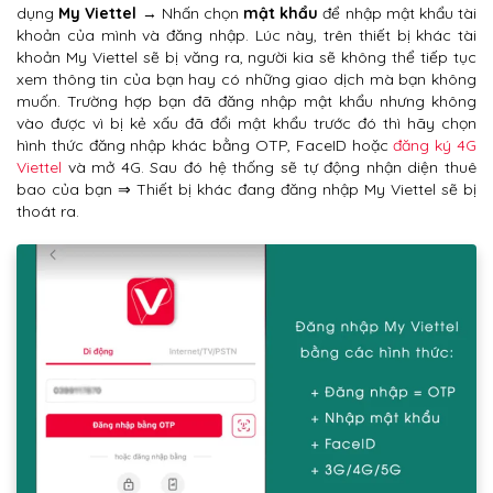
dụng
My Viettel
→ Nhấn chọn
mật khẩu
để nhập mật khẩu tài
khoản của mình và đăng nhập. Lúc này, trên thiết bị khác tài
khoản My Viettel sẽ bị văng ra, người kia sẽ không thể tiếp tục
xem thông tin của bạn hay có những giao dịch mà bạn không
muốn. Trường hợp bạn đã đăng nhập mật khẩu nhưng không
vào được vì bị kẻ xấu đã đổi mật khẩu trước đó thì hãy chọn
hình thức đăng nhập khác bằng OTP, FaceID hoặc
đăng ký 4G
Viettel
và mở 4G. Sau đó hệ thống sẽ tự động nhận diện thuê
bao của bạn ⇒ Thiết bị khác đang đăng nhập My Viettel sẽ bị
thoát ra.