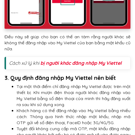
Điều này sẽ giúp cho bạn có thể an tâm rằng người khác sẽ
không thể đăng nhập vào My Viettel của bạn bằng mật khẩu cũ
nữa.
Cách xử lý khi
bị người khác đăng nhập My Viettel
3. Quy định đăng nhập My Viettel nên biết
Tại một thời điểm chỉ đăng nhập My Viettel được trên một
thiết bị. Khi mượn điện thoại người khác đăng nhập vào
My Viettel bằng số điện thoại của mình thì hãy đăng xuất
ra sau khi sử dụng xong.
Khách hàng có thể đăng nhập vào My Viettel bằng nhiều
cách: Thông qua hình thức nhập mật khẩu, nhập mã
OTP gửi về số điện thoại, FaceID hoặc 3G/4G/5G.
Tuyệt đối không cung cấp mã OTP, mật khẩu đăng nhập
cho người khác bởi nếu họ có được mã sẽ vào được ngay