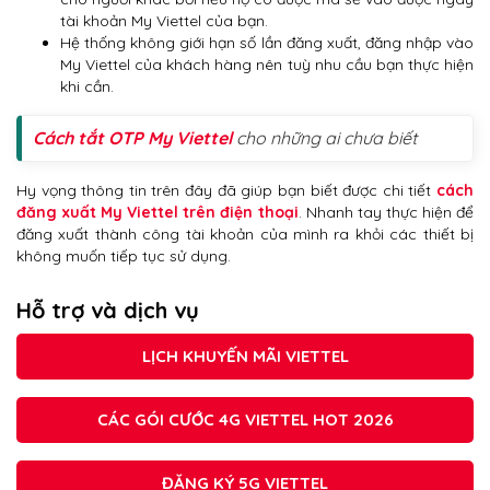
tài khoản My Viettel của bạn.
Hệ thống không giới hạn số lần đăng xuất, đăng nhập vào
My Viettel của khách hàng nên tuỳ nhu cầu bạn thực hiện
khi cần.
Cách tắt OTP My Viettel
cho những ai chưa biết
Hy vọng thông tin trên đây đã giúp bạn biết được chi tiết
cách
đăng xuất My Viettel trên điện thoại
. Nhanh tay thực hiện để
đăng xuất thành công tài khoản của mình ra khỏi các thiết bị
không muốn tiếp tục sử dụng.
Hỗ trợ và dịch vụ
LỊCH KHUYẾN MÃI VIETTEL
CÁC GÓI CƯỚC 4G VIETTEL HOT 2026
ĐĂNG KÝ 5G VIETTEL