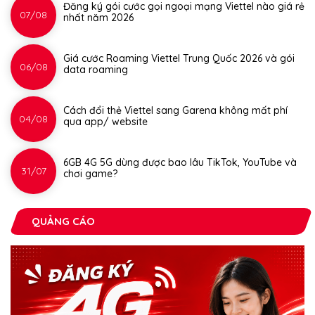
Đăng ký gói cước gọi ngoại mạng Viettel nào giá rẻ
07/08
nhất năm 2026
Giá cước Roaming Viettel Trung Quốc 2026 và gói
06/08
data roaming
Cách đổi thẻ Viettel sang Garena không mất phí
04/08
qua app/ website
6GB 4G 5G dùng được bao lâu TikTok, YouTube và
31/07
chơi game?
QUẢNG CÁO