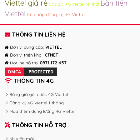
Viettel giá rẻ
Bắn tiền
Các gói 4G Viettel rẻ nhất
Viettel
Cú pháp đăng ký 3G Viettel
.
THÔNG TIN LIÊN HỆ
Đơn vị cung cấp:
VIETTEL
Đơn vị triển khai:
CTNET
Hotline hỗ trợ:
0971 172 457
THÔNG TIN 4G
Bảng giá gói cước 4G Viettel
Đăng ký 4G Viettel 1 tháng
Mua thêm dung lượng 4G Viettel
THÔNG TIN HỖ TRỢ
Khuyến mãi