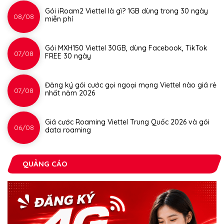
Gói iRoam2 Viettel là gì? 1GB dùng trong 30 ngày
08/08
miễn phí
Gói MXH150 Viettel 30GB, dùng Facebook, TikTok
07/08
FREE 30 ngày
Đăng ký gói cước gọi ngoại mạng Viettel nào giá rẻ
07/08
nhất năm 2026
Giá cước Roaming Viettel Trung Quốc 2026 và gói
06/08
data roaming
QUẢNG CÁO