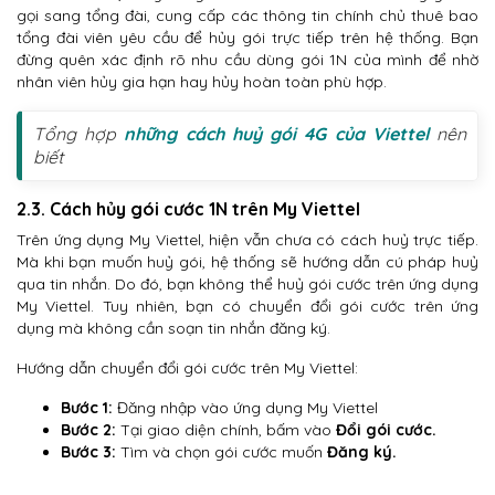
gọi sang tổng đài, cung cấp các thông tin chính chủ thuê bao
tổng đài viên yêu cầu để hủy gói trực tiếp trên hệ thống. Bạn
đừng quên xác định rõ nhu cầu dùng gói 1N của mình để nhờ
nhân viên hủy gia hạn hay hủy hoàn toàn phù hợp.
Tổng hợp
những cách huỷ gói 4G của Viettel
nên
biết
2.3. Cách hủy gói cước 1N trên My Viettel
Trên ứng dụng My Viettel, hiện vẫn chưa có cách huỷ trực tiếp.
Mà khi bạn muốn huỷ gói, hệ thống sẽ hướng dẫn cú pháp huỷ
qua tin nhắn. Do đó, bạn không thể huỷ gói cước trên ứng dụng
My Viettel. Tuy nhiên, bạn có chuyển đổi gói cước trên ứng
dụng mà không cần soạn tin nhắn đăng ký.
Hướng dẫn chuyển đổi gói cước trên My Viettel:
Bước 1:
Đăng nhập vào ứng dụng My Viettel
Bước 2:
Tại giao diện chính, bấm vào
Đổi gói cước.
Bước 3:
Tìm và chọn gói cước muốn
Đăng ký.