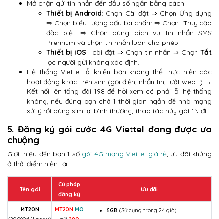
Mở chặn gửi tin nhắn đến đầu số ngắn bằng cách:
Thiết bị Android
: Chọn Cài đặt ⇒ Chọn Ứng dụng
⇒ Chọn biểu tượng dấu ba chấm ⇒ Chọn Truy cập
đặc biệt ⇒ Chọn dùng dịch vụ tin nhắn SMS
Premium và chọn tin nhắn luôn cho phép.
Thiết bị iOS
: cài đặt ⇒ Chọn tin nhắn ⇒ Chọn
Tắt
lọc người gửi không xác định.
Hệ thống Viettel lỗi khiến bạn không thể thực hiện các
hoạt động khác trên sim (gọi điện, nhắn tin, lướt web…) →
Kết nối lên tổng đài 198 để hỏi xem có phải lỗi hệ thống
không, nếu đúng bạn chờ 1 thời gian ngắn để nhà mạng
xử lý rồi dùng sim lại bình thường, thao tác hủy gói 1N đi.
5. Đăng ký gói cước 4G Viettel đang được ưa
chuộng
Giới thiệu đến bạn 1 số
gói 4G mạng Viettel giá rẻ
, ưu đãi khủng
ở thời điểm hiện tại:
Cú pháp
Tên gói
Ưu đãi
đăng ký
MT20N
MT20N
MO
5GB
(Sử dụng trong 24 giờ)
(20.000đ/1 ngày)
gửi
290