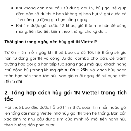
Khi không còn nhu cầu sử dụng gói 1N, hủy gói sẽ giúp
đảm bảo số dư thuê bao không bị hao hụt vì gói cước có
tính năng tự động gia hạn hằng ngày.
Khi tìm được gói cước 4G khác, giá thành rẻ hơn để dùng
mạng, liên lạc tiết kiệm theo tháng, chu kỳ dài…
Thời gian trong ngày nên hủy gói 1N Viettel?
Từ 0h – 5h mỗi ngày khi thuê bao có đủ 10k hệ thống sẽ gia
hạn tự động gói 1N và cộng ưu đãi combo cho bạn. Để tránh
trường hợp gói gia hạn tiếp tục sang ngày mới quý khách hàng
chủ động hủy trong khung giờ từ
0h – 23h
. Với cách hủy hoàn
toàn bạn nên thao tác hủy vào giờ cuối ngày để sử dụng triệt
để ưu đãi.
2. Tổng hợp cách hủy gói 1N Viettel trong tích
tắc
Mọi thuê bao đều được hỗ trợ hình thức soạn tin nhắn hoặc gọi
lên tổng đài mạng Viettel nhờ hủy gói 1N trên hệ thống. Bạn cần
xác định rõ nhu cầu dùng sim của mình rồi mới tiến hành hủy
theo hướng dẫn phía dưới: