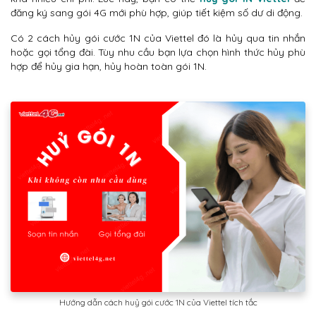
đăng ký sang gói 4G mới phù hợp, giúp tiết kiệm số dư di động.
Có 2 cách hủy gói cước 1N của Viettel đó là hủy qua tin nhắn
hoặc gọi tổng đài. Tùy nhu cầu bạn lựa chọn hình thức hủy phù
hợp để hủy gia hạn, hủy hoàn toàn gói 1N.
Hướng dẫn cách huỷ gói cước 1N của Viettel tích tắc