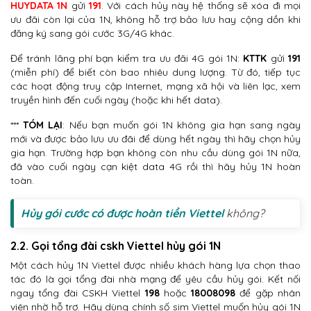
HUYDATA 1N
gửi
191
. Với cách hủy này hệ thống sẽ xóa đi mọi
ưu đãi còn lại của 1N, không hỗ trợ bảo lưu hay cộng dồn khi
đăng ký sang gói cước 3G/4G khác.
Để tránh lãng phí bạn kiểm tra ưu đãi 4G gói 1N:
KTTK
gửi
191
(miễn phí) để biết còn bao nhiêu dung lượng. Từ đó, tiếp tục
các hoạt động truy cập Internet, mạng xã hội và liên lạc, xem
truyền hình đến cuối ngày (hoặc khi hết data).
***
TÓM LẠI
: Nếu bạn muốn gói 1N không gia hạn sang ngày
mới và được bảo lưu ưu đãi để dùng hết ngày thì hãy chọn hủy
gia hạn. Trường hợp bạn không còn nhu cầu dùng gói 1N nữa,
đã vào cuối ngày cạn kiệt data 4G rồi thì hãy hủy 1N hoàn
toàn.
Hủy gói cước có được hoàn tiền Viettel
không?
2.2. Gọi tổng đài cskh Viettel hủy gói 1N
Một cách hủy 1N Viettel được nhiều khách hàng lựa chọn thao
tác đó là gọi tổng đài nhà mạng để yêu cầu hủy gói. Kết nối
ngay tổng đài CSKH Viettel
198
hoặc
18008098
để gặp nhân
viên nhờ hỗ trợ. Hãy dùng chính số sim Viettel muốn hủy gói 1N