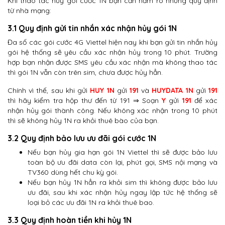
Khi thao tác hủy gói cước 1N bạn cần nắm rõ những quy định
từ nhà mạng:
3.1 Quy định gửi tin nhắn xác nhận hủy gói 1N
Đa số các gói cước 4G Viettel hiện nay khi bạn gửi tin nhắn hủy
gói hệ thống sẽ yêu cầu xác nhận hủy trong 10 phút. Trường
hợp bạn nhận được SMS yêu cầu xác nhận mà không thao tác
thì gói 1N vẫn còn trên sim, chưa được hủy hẳn.
Chính vì thế, sau khi gửi
HUY 1N
gửi
191
và
HUYDATA 1N
gửi
191
thì hãy kiểm tra hộp thư đến từ 191 ⇒ Soạn
Y
gửi
191
để xác
nhận hủy gói thành công. Nếu không xác nhận trong 10 phút
thì sẽ không hủy 1N ra khỏi thuê bào của bạn.
3.2 Quy định bảo lưu ưu đãi gói cước 1N
Nếu bạn hủy gia hạn gói 1N Viettel thì sẽ được bảo lưu
toàn bộ ưu đãi data còn lại, phút gọi, SMS nội mạng và
TV360 dùng hết chu kỳ gói.
Nếu bạn hủy 1N hẳn ra khỏi sim thì không được bảo lưu
ưu đãi, sau khi xác nhận hủy ngay lập tức hệ thống sẽ
loại bỏ các ưu đãi 1N ra khỏi thuê bao.
3.3 Quy định hoàn tiền khi hủy 1N