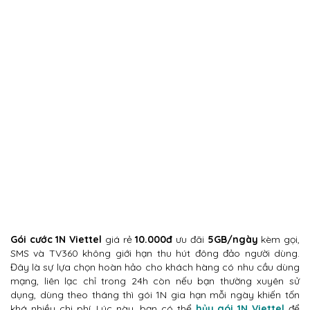
Gói cước 1N Viettel
giá rẻ
10.000đ
ưu đãi
5GB/ngày
kèm gọi,
SMS và TV360 không giới hạn thu hút đông đảo người dùng.
Đây là sự lựa chọn hoàn hảo cho khách hàng có nhu cầu dùng
mạng, liên lạc chỉ trong 24h còn nếu bạn thường xuyên sử
dụng, dùng theo tháng thì gói 1N gia hạn mỗi ngày khiến tốn
khá nhiều chi phí. Lúc này, bạn có thể
hủy gói 1N Viettel
để