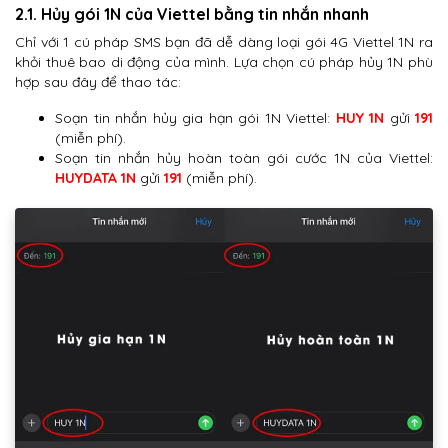
2.1. Hủy gói 1N của Viettel bằng tin nhắn nhanh
Chỉ với 1 cú pháp SMS bạn đã dễ dàng loại gói 4G Viettel 1N ra
khỏi thuê bao di động của mình. Lựa chọn cú pháp hủy 1N phù
hợp sau đây để thao tác:
Soạn tin nhắn hủy gia hạn gói 1N Viettel:
HUY 1N
gửi
191
(miễn phí).
Soạn tin nhắn hủy hoàn toàn gói cước 1N của Viettel:
HUYDATA 1N
gửi
191
(miễn phí).