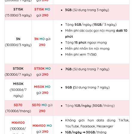
ST15K
ST15K
MO
3GB
(Sử dụng trong 3 ngày)
(15.000đ/3 ngày)
gửi
290
Tặng
5GB
/ngày (
15GB
/ 3 ngày)
Miễn phí các cuộc gọi nội mạng
dưới 10
phút
3N
3N
MO
gửi
Tặng
15 phút
ngoại mạng
(30.000đ/3 ngày)
290
Miễn phí nhắn tin nội mạng.
Miễn phí xem TV360.
ST30K
ST30K
MO
7GB
(Sử dụng trong 7 ngày)
(30.000đ/7 ngày)
gửi
290
MI50K
MI50K
MO
5GB (
Sử dụng trong 7 ngày)
(50.000đ/7
gửi
290
ngày)
SD70
SD70
MO
gửi
Tặng
1GB/ngày
(
30GB
/tháng)
(70.000đ/tháng)
290
Không giới hạn data dùng TikTok,
MXH100
MXH100
MO
YouTube, Facebook, Messenger
(100.000đ/
gửi
290
1GB/ngày ⇒
30GB
/tháng