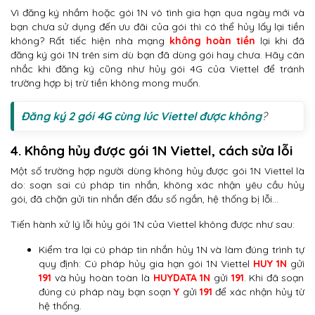
Vì đăng ký nhầm hoặc gói 1N vô tình gia hạn qua ngày mới và
bạn chưa sử dụng đến ưu đãi của gói thì có thể hủy lấy lại tiền
không? Rất tiếc hiện nhà mạng
không hoàn tiền
lại khi đã
đăng ký gói 1N trên sim dù bạn đã dùng gói hay chưa. Hãy cân
nhắc khi đăng ký cũng như hủy gói 4G của Viettel để tránh
trường hợp bị trừ tiền không mong muốn.
Đăng ký 2 gói 4G cùng lúc Viettel được không
?
4. Không hủy được gói 1N Viettel, cách sửa lỗi
Một số trường hợp người dùng không hủy được gói 1N Viettel là
do: soạn sai cú pháp tin nhắn, không xác nhận yêu cầu hủy
gói, đã chặn gửi tin nhắn đến đầu số ngắn, hệ thống bị lỗi…
Tiến hành xử lý lỗi hủy gói 1N của Viettel không được như sau:
Kiểm tra lại cú pháp tin nhắn hủy 1N và làm đúng trình tự
quy định: Cú pháp hủy gia hạn gói 1N Viettel
HUY 1N
gửi
191
và hủy hoàn toàn là
HUYDATA 1N
gửi
191
. Khi đã soạn
đúng cú pháp này bạn soạn
Y
gửi
191
để xác nhận hủy từ
hệ thống.