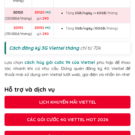
tháng)
SD120
SD120
MO
Tặng
2GB/ngày
⇒
60GB
/tháng
(120.000đ/tháng)
gửi
290
SD135
SD135
MO
Tặng
5GB/ngày
(
150GB
/tháng)
(135.000đ/tháng)
gửi
290
Cách đăng ký 3G Viettel tháng
chỉ từ 70k
Lựa chọn
cách hủy gói cước 1N của Viettel
phù hợp để thao
tác nhanh khi có nhu cầu. Đừng quên đăng ký 4G Viettel để
thoải mái sử dụng sim Viettel lướt web, gọi điện và nhắn tin nhé!
Hỗ trợ và dịch vụ
LỊCH KHUYẾN MÃI VIETTEL
CÁC GÓI CƯỚC 4G VIETTEL HOT 2026