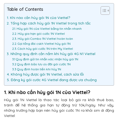
Table of Contents
1. Khi nào cần hủy gói 1N của Viettel?
2. Tổng hợp cách hủy gói 1N Viettel trong tích tắc
2.1. Hủy gói 1N của Viettel bằng tin nhắn nhanh
2.2. Hủy gia hạn gói cước 1N Viettel
2.3. Hủy gói Combo 1N Viettel hoàn toàn
2.2. Gọi tổng đài cskh Viettel hủy gói 1N
2.3. Cách hủy gói cước 1N trên My Viettel
3. Những quy định cần nắm khi hủy gói 4G N1 Viettel
3.1 Quy định gửi tin nhắn xác nhận hủy gói 1N
3.2 Quy định bảo lưu ưu đãi gói cước 1N
3.3 Quy định hoàn tiền khi hủy 1N
4. Không hủy được gói 1N Viettel, cách sửa lỗi
5. Đăng ký gói cước 4G Viettel đang được ưa chuộng
1. Khi nào cần hủy gói 1N của Viettel?
Hủy gói 1N Viettel là thao tác loại bỏ gói ra khỏi thuê bao,
tránh để hệ thống gia hạn tự động trừ 10k/ngày. Như vậy,
những trường hợp bạn nên hủy gói cước 1N ra khỏi sim di động
Viettel: