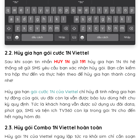
2.2. Hủy gia hạn gói cước 1N Viettel
Sau khi soạn tin nhắn
HUY 1N
gửi
191
hủy gia hạn 1N thì hệ
thống sẽ gửi SMS yêu cầu bạn xác nhận hủy gói. Bạn cần kiểm
tra hộp thư đến và thực hiện theo để hủy gia hạn thành công
nhé!
Hủy gia hạn
gói cước 1N của Viettel
chỉ hủy đi tính năng gia hạn
tự động của gói, ưu đãi còn lại vẫn được bảo lưu dùng hết chu
kỳ quy định. Tức là khách hàng vẫn được sử dụng ưu đãi data,
phút gọi, SMS và tiện ích TV360 còn lại trong gói 1N cho đến
hết ngày hôm đó.
2.3. Hủy gói Combo 1N Viettel hoàn toàn
Hủy gói 1N của Viettel ngay lập tức ra khỏi sim chỉ cần soạn