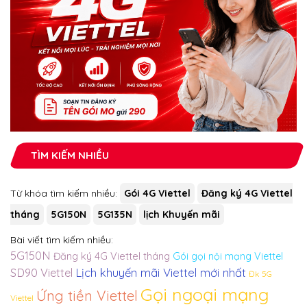
TÌM KIẾM NHIỀU
Từ khóa tìm kiếm nhiều:
Gói 4G Viettel
Đăng ký 4G Viettel
tháng
5G150N
5G135N
lịch Khuyến mãi
Bài viết tìm kiếm nhiều:
5G150N
Đăng ký 4G Viettel tháng
Gói gọi nội mạng Viettel
Lịch khuyến mãi Viettel mới nhất
SD90 Viettel
Đk 5G
Gọi ngoại mạng
Ứng tiền Viettel
Viettel