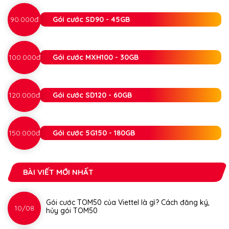
90.000đ
Gói cước SD90 - 45GB
100.000đ
Gói cước MXH100 - 30GB
120.000đ
Gói cước SD120 - 60GB
150.000đ
Gói cước 5G150 - 180GB
BÀI VIẾT MỚI NHẤT
Gói cước TOM50 của Viettel là gì? Cách đăng ký,
10/08
hủy gói TOM50