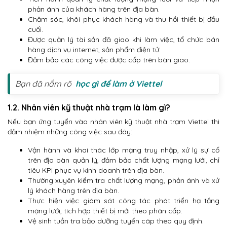
phản ánh của khách hàng trên địa bàn.
Chăm sóc, khôi phục khách hàng và thu hồi thiết bị đầu
cuối.
Được quản lý tài sản đã giao khi làm việc, tổ chức bán
hàng dịch vụ internet, sản phẩm điện tử.
Đảm bảo các công việc được cấp trên bàn giao.
Bạn đã nắm rõ
học gì để làm ở Viettel
1.2. Nhân viên kỹ thuật nhà trạm là làm gì?
Nếu bạn ứng tuyển vào nhân viên kỹ thuật nhà trạm Viettel thì
đảm nhiệm những công việc sau đây:
Vận hành và khai thác lớp mạng truy nhập, xử lý sự cố
trên địa bàn quản lý, đảm bảo chất lượng mạng lưới, chỉ
tiêu KPI phục vụ kinh doanh trên địa bàn.
Thường xuyên kiểm tra chất lượng mạng, phản ánh và xử
lý khách hàng trên địa bàn.
Thực hiện việc giám sát công tác phát triển hạ tầng
mạng lưới, tích hợp thiết bị mới theo phân cấp.
Vệ sinh tuần tra bảo dưỡng tuyến cáp theo quy định.