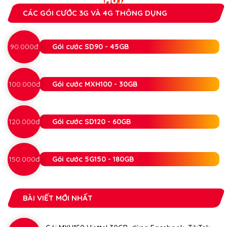
CÁC GÓI CƯỚC 3G VÀ 4G THÔNG DỤNG
90.000đ
Gói cước SD90 - 45GB
100.000đ
Gói cước MXH100 - 30GB
120.000đ
Gói cước SD120 - 60GB
150.000đ
Gói cước 5G150 - 180GB
BÀI VIẾT MỚI NHẤT