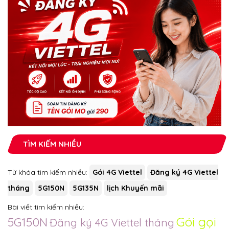
TÌM KIẾM NHIỀU
Từ khóa tìm kiếm nhiều:
Gói 4G Viettel
Đăng ký 4G Viettel
tháng
5G150N
5G135N
lịch Khuyến mãi
Bài viết tìm kiếm nhiều:
Gói gọi
5G150N
Đăng ký 4G Viettel tháng