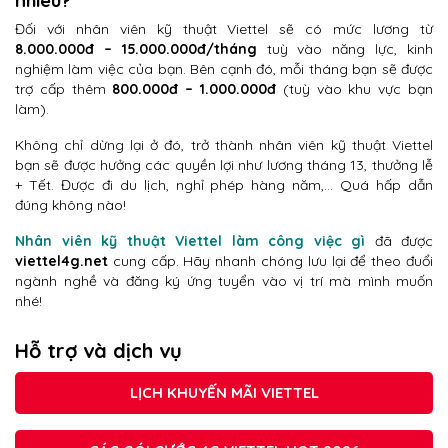
nhiêu?
Đối với nhân viên kỹ thuật Viettel sẽ có mức lương từ
8.000.000đ – 15.000.000đ/tháng
tuỳ vào năng lực, kinh
nghiệm làm việc của bạn. Bên cạnh đó, mỗi tháng bạn sẽ được
trợ cấp thêm
800.000đ – 1.000.000đ
(tuỳ vào khu vực bạn
làm).
Không chỉ dừng lại ở đó, trở thành nhân viên kỹ thuật Viettel
bạn sẽ được hưởng các quyền lợi như lương tháng 13, thưởng lễ
+ Tết. Được đi du lịch, nghỉ phép hàng năm,… Quá hấp dẫn
đúng không nào!
Nhân viên kỹ thuật Viettel làm công việc gì
đã được
viettel4g.net
cung cấp. Hãy nhanh chóng lưu lại để theo đuổi
ngành nghề và đăng ký ứng tuyển vào vị trí mà mình muốn
nhé!
Hỗ trợ và dịch vụ
LỊCH KHUYẾN MÃI VIETTEL