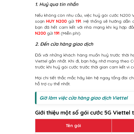
1. Huỷ qua tin nhắn
Nếu không còn nhu cầu, việc huỷ gói cước N200 Vi
soạn
HUY N200
gửi
191
. Hệ thống sẽ hướng dẫn 
bạn đã hết cam kết với nhà mạng khi ký hợp đ
N200
gửi
191
(Miễn phí).
2. Đến cửa hàng giao dịch
Đối với những khách hàng muốn huỷ trước thời hạ
Viettel gần nhất. Khi đi, bạn hãy nhớ mang theo 
trước khi huỷ gói cước trước thời gian cam kết vì 
Mọi chi tiết thắc mắc hãy liên hệ ngay tổng đài 
hỗ trợ cụ thể nhất.
Giờ làm việc cửa hàng giao dịch Viettel
Giới thiệu một số gói cước 5G Viettel
Tên gói