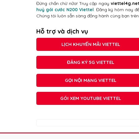
Đừng chần chừ nữa! Truy cập ngay
viettel4g.ne
huỷ gói cước N200 Viettel
. Đăng ký hôm nay để 
Chúng tôi luôn sẵn sàng đồng hành cùng bạn trên 
Hỗ trợ và dịch vụ
LỊCH KHUYẾN MÃI VIETTEL
ĐĂNG KÝ 5G VIETTEL
GỌI NỘI MẠNG VIETTEL
GÓI XEM YOUTUBE VIETTEL