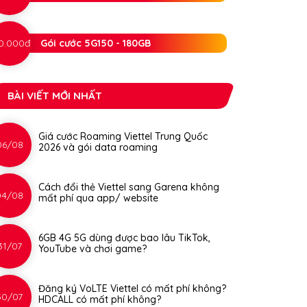
0.000đ
Gói cước 5G150 - 180GB
BÀI VIẾT MỚI NHẤT
Giá cước Roaming Viettel Trung Quốc
06/08
2026 và gói data roaming
Cách đổi thẻ Viettel sang Garena không
04/08
mất phí qua app/ website
6GB 4G 5G dùng được bao lâu TikTok,
31/07
YouTube và chơi game?
Đăng ký VoLTE Viettel có mất phí không?
30/07
HDCALL có mất phí không?