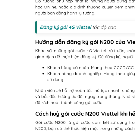
Đối tượng phù hợp nhất là những người dùng dat
học Online, hoặc gia đình thường xuyên xem phim.
người bạn đồng hành lý tưởng.
Đăng ký gói 4G Viettel
tốc độ cao
Hướng dẫn đăng ký gói N200 của Vie
Khác với những gói cước 4G Viettel trả trước, k
giao dịch để thực hiện đăng ký. Để đăng ký, người
Khách hàng cá nhân: Mang theo CCCD/CC + 
Khách hàng doanh nghiệp: Mang theo giấy 
sử dụng.
Nhân viên sẽ hỗ trợ hoàn tất thủ tục nhanh chóng
và bắt đầu hưởng ưu đãi ngay trong tháng. Nhớ k
đã kích hoạt thành công gói cước.
Cách huỷ gói cước N200 Viettel khi h
Gói cước N200 là gói cước cam kết sử dụng tro
N200, bạn có thể thực hiện một trong những cách