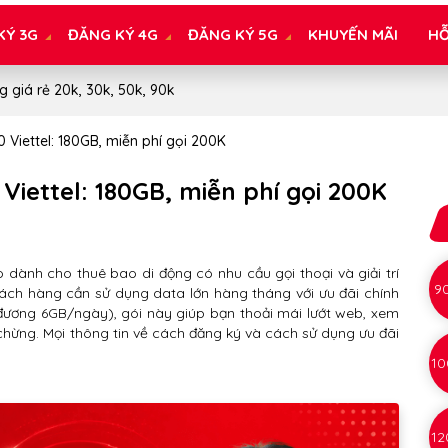
KÝ 3G
ĐĂNG KÝ 4G
ĐĂNG KÝ 5G
KHUYẾN MÃI
HỖ
g giá rẻ 20k, 30k, 50k, 90k
 Viettel: 180GB, miễn phí gọi 200K
Viettel: 180GB, miễn phí gọi 200K
 dành cho thuê bao di động có nhu cầu gọi thoại và giải trí
9
hách hàng cần sử dụng data lớn hàng tháng với ưu đãi chính
đương 6GB/ngày), gói này giúp bạn thoải mái lướt web, xem
 chừng. Mọi thông tin về cách đăng ký và cách sử dụng ưu đãi
10
12