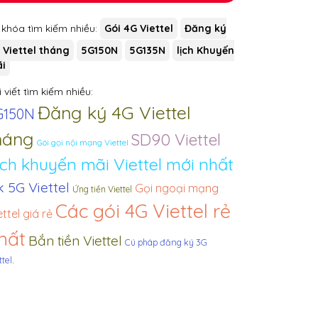
 khóa tìm kiếm nhiều:
Gói 4G Viettel
Đăng ký
 Viettel tháng
5G150N
5G135N
lịch Khuyến
i
 viết tìm kiếm nhiều:
Đăng ký 4G Viettel
G150N
háng
SD90 Viettel
Gói gọi nội mạng Viettel
ịch khuyến mãi Viettel mới nhất
 5G Viettel
Gọi ngoại mạng
Ứng tiền Viettel
Các gói 4G Viettel rẻ
ettel giá rẻ
hất
Bắn tiền Viettel
Cú pháp đăng ký 3G
.
ttel