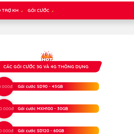
 TRỢ KH
GÓI CƯỚC
CÁC GÓI CƯỚC 3G VÀ 4G THÔNG DỤNG
0.000đ
Gói cước SD90 - 45GB
0.000đ
Gói cước MXH100 - 30GB
0.000đ
Gói cước SD120 - 60GB