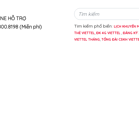
INE HỖ TRỢ
Tìm kiếm phổ biến:
00.8198 (Miễn phí)
LỊCH KHUYẾN M
THẺ VIETTEL
,
ĐK 4G VIETTEL
,
ĐĂNG KÝ 
VIETTEL THÁNG
,
TỔNG ĐÀI CSKH VIETT