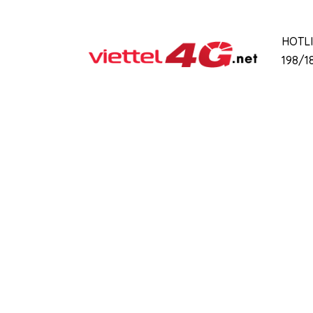
HOTL
198/18