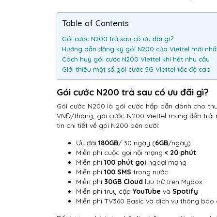
Table of Contents
Gói cước N200 trả sau có ưu đãi gì?
Hướng dẫn đăng ký gói N200 của Viettel mới nhấ
Cách huỷ gói cước N200 Viettel khi hết nhu cầu
Giới thiệu một số gói cước 5G Viettel tốc độ cao
Gói cước N200 trả sau có ưu đãi gì?
Gói cước N200 là gói cước hấp dẫn dành cho thu
VNĐ/tháng, gói cước N200 Viettel mang đến trải n
tin chi tiết về gói N200 bên dưới:
Ưu đãi
180GB
/ 30 ngày (
6GB
/ngày)
Miễn phí cuộc gọi nội mạng
< 20 phút
Miễn phí
100 phút gọi
ngoại mạng
Miễn phí
100 SMS
trong nước
Miễn phí
30GB Cloud
lưu trữ trên Mybox
Miễn phí truy cập
YouTube
và
Spotify
Miễn phí TV360 Basic và dịch vụ thông báo