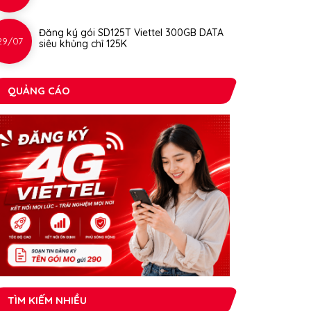
Đăng ký gói SD125T Viettel 300GB DATA
29/07
siêu khủng chỉ 125K
QUẢNG CÁO
TÌM KIẾM NHIỀU