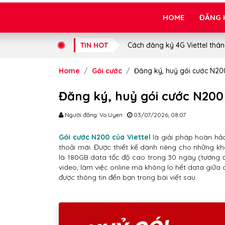
HOME
ĐĂNG 
TIN HOT
Cách đăng ký 4G Viettel thán
Home
Gói cước
Đăng ký, huỷ gói cước N200
Đăng ký, huỷ gói cước N200 
Người đăng: Vo Uyen
03/07/2026, 08:07
Gói cước N200 của Viettel
là giải pháp hoàn hảo
thoải mái. Được thiết kế dành riêng cho những k
là 180GB data tốc độ cao trong 30 ngày (tương 
video, làm việc online mà không lo hết data giữa
được thông tin đến bạn trong bài viết sau.