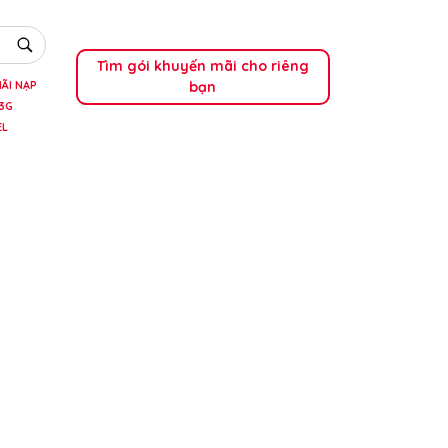
Tìm gói khuyến mãi cho riêng
bạn
ÃI NẠP
3G
EL