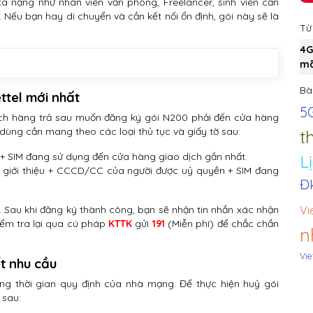
a nặng như nhân viên văn phòng, Freelancer, sinh viên cần
 Nếu bạn hay di chuyển và cần kết nối ổn định, gói này sẽ là
Từ
4G
mã
Bài
ttel mới nhất
5
hách hàng trả sau muốn đăng ký gói N200 phải đến cửa hàng
 dùng cần mang theo các loại thủ tục và giấy tờ sau:
t
SIM đang sử dụng đến cửa hàng giao dịch gần nhất.
L
giới thiệu + CCCD/CC của người được uỷ quyền + SIM đang
Đk
Vi
. Sau khi đăng ký thành công, bạn sẽ nhận tin nhắn xác nhận
iểm tra lại qua cú pháp
KTTK
gửi
191
(Miễn phí) để chắc chắn
n
Vie
ết nhu cầu
ng thời gian quy định của nhà mạng. Để thực hiện huỷ gói
 sau: