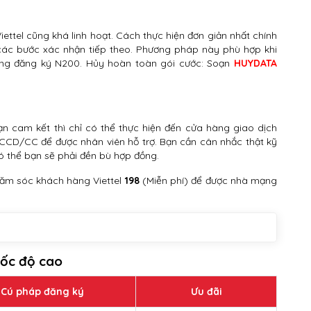
ettel cũng khá linh hoạt. Cách thực hiện đơn giản nhất chính
các bước xác nhận tiếp theo. Phương pháp này phù hợp khi
ồng đăng ký N200. Hủy hoàn toàn gói cước: Soạn
HUYDATA
n cam kết thì chỉ có thể thực hiện đến cửa hàng giao dịch
CCCD/CC để được nhân viên hỗ trợ. Bạn cần cân nhắc thật kỹ
có thể bạn sẽ phải đền bù hợp đồng.
chăm sóc khách hàng Viettel
198
(Miễn phí) để được nhà mạng
 tốc độ cao
Cú pháp đăng ký
Ưu đãi