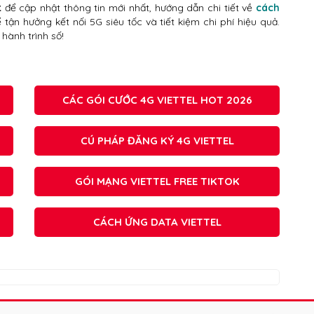
t
để cập nhật thông tin mới nhất, hướng dẫn chi tiết về
cách
tận hưởng kết nối 5G siêu tốc và tiết kiệm chi phí hiệu quả.
hành trình số!
CÁC GÓI CƯỚC 4G VIETTEL HOT 2026
CÚ PHÁP ĐĂNG KÝ 4G VIETTEL
GÓI MẠNG VIETTEL FREE TIKTOK
CÁCH ỨNG DATA VIETTEL