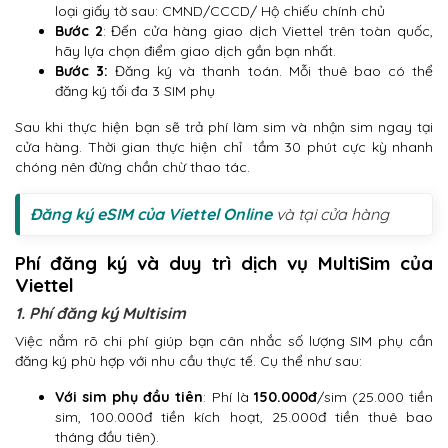
loại giấy tờ sau: CMND/CCCD/ Hộ chiếu chính chủ
Bước 2
: Đến cửa hàng giao dịch Viettel trên toàn quốc,
hãy lựa chọn điểm giao dịch gần bạn nhất.
Bước 3:
Đăng ký và thanh toán. Mỗi thuê bao có thể
đăng ký tối đa 3 SIM phụ
Sau khi thực hiện bạn sẽ trả phí làm sim và nhận sim ngay tại
cửa hàng. Thời gian thực hiện chỉ tầm 30 phút cực kỳ nhanh
chóng nên đừng chần chừ thao tác.
Đăng ký eSIM của Viettel Online
và tại cửa hàng
Phí đăng ký và duy trì dịch vụ MultiSim của
Viettel
1. Phí đăng ký Multisim
Việc nắm rõ chi phí giúp bạn cân nhắc số lượng SIM phụ cần
đăng ký phù hợp với nhu cầu thực tế. Cụ thể như sau:
Với sim phụ đầu tiên
: Phí là
150.000đ
/sim (25.000 tiền
sim, 100.000đ tiền kích hoạt, 25.000đ tiền thuê bao
tháng đầu tiên).