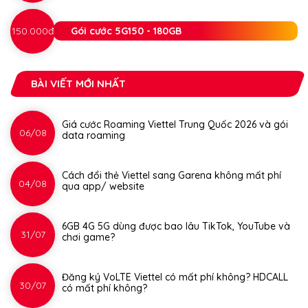
150.000đ
Gói cước 5G150 - 180GB
BÀI VIẾT MỚI NHẤT
Giá cước Roaming Viettel Trung Quốc 2026 và gói
06/08
data roaming
Cách đổi thẻ Viettel sang Garena không mất phí
04/08
qua app/ website
6GB 4G 5G dùng được bao lâu TikTok, YouTube và
31/07
chơi game?
Đăng ký VoLTE Viettel có mất phí không? HDCALL
30/07
có mất phí không?