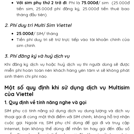
Với sim phụ thứ 2 trở đi
: Phí là
75.000đ
/ sim (25.000đ
tiền sim, 25.000đ phí đăng ký, 25.000đ tiền thuê bao
tháng đầu tiên).
2. Phí duy trì Multi Sim Viettel
25.000đ
/ SIM/ tháng
Tiền phí duy trì sẽ trừ trực tiếp vào tài khoản chính của
sim chính.
3. Phí đăng ký và huỷ dịch vụ
Khi đăng ký dịch vụ hoặc huỷ dịch vụ thì người dùng sẽ được
miễn phí hoàn toàn nên khách hàng yên tâm vì sẽ không phát
sinh thêm chi phí nào.
Một số quy định khi sử dụng dịch vụ Multisim
của Viettel
1. Quy định về tính năng nghe và gọi
SIM phụ có tính năng sử dụng dịch vụ dung lượng và dịch vụ
thoại gọi đi cùng một thời điểm với SIM chính, không hỗ trợ nhận
cuộc gọi. Ngoài ra, SIM phụ chỉ dùng để gọi đi và truy cập
Internet, bạn không thể dùng để nhắn tin hay gọi đến đầu số