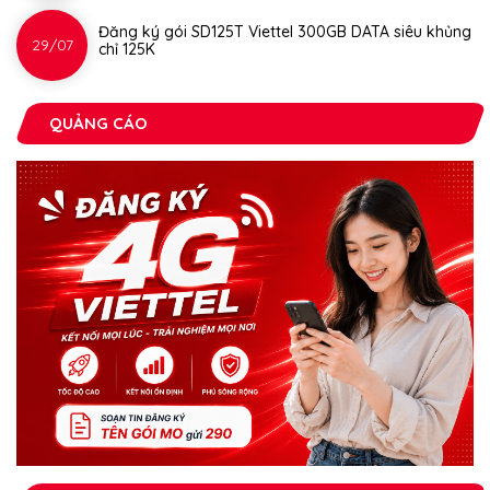
Đăng ký gói SD125T Viettel 300GB DATA siêu khủng
29/07
chỉ 125K
QUẢNG CÁO