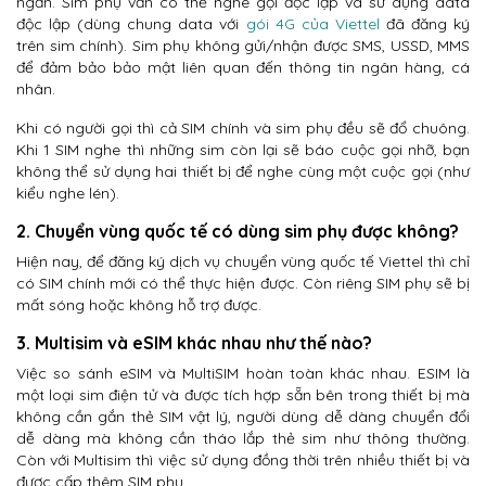
ngắn. Sim phụ vẫn có thể nghe gọi độc lập và sử dụng data
độc lập (dùng chung data với
gói 4G của Viettel
đã đăng ký
trên sim chính). Sim phụ không gửi/nhận được SMS, USSD, MMS
để đảm bảo bảo mật liên quan đến thông tin ngân hàng, cá
nhân.
Khi có người gọi thì cả SIM chính và sim phụ đều sẽ đổ chuông.
Khi 1 SIM nghe thì những sim còn lại sẽ báo cuộc gọi nhỡ, bạn
không thể sử dụng hai thiết bị để nghe cùng một cuộc gọi (như
kiểu nghe lén).
2. Chuyển vùng quốc tế có dùng sim phụ được không?
Hiện nay, để đăng ký dịch vụ chuyển vùng quốc tế Viettel thì chỉ
có SIM chính mới có thể thực hiện được. Còn riêng SIM phụ sẽ bị
mất sóng hoặc không hỗ trợ được.
3. Multisim và eSIM khác nhau như thế nào?
Việc so sánh eSIM và MultiSIM hoàn toàn khác nhau. ESIM là
một loại sim điện tử và được tích hợp sẵn bên trong thiết bị mà
không cần gắn thẻ SIM vật lý, người dùng dễ dàng chuyển đổi
dễ dàng mà không cần tháo lắp thẻ sim như thông thường.
Còn với Multisim thì việc sử dụng đồng thời trên nhiều thiết bị và
được cấp thêm SIM phụ.