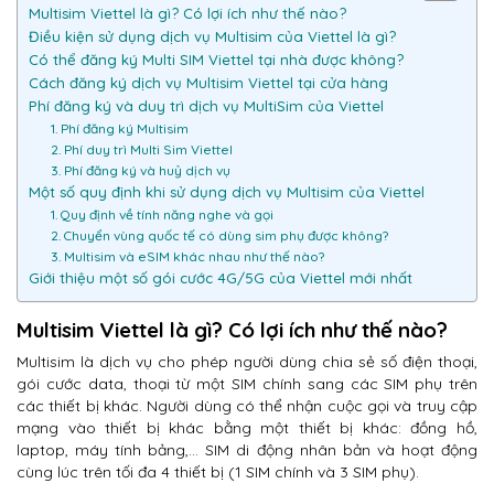
Multisim Viettel là gì? Có lợi ích như thế nào?
Điều kiện sử dụng dịch vụ Multisim của Viettel là gì?
Có thể đăng ký Multi SIM Viettel tại nhà được không?
Cách đăng ký dịch vụ Multisim Viettel tại cửa hàng
Phí đăng ký và duy trì dịch vụ MultiSim của Viettel
1. Phí đăng ký Multisim
2. Phí duy trì Multi Sim Viettel
3. Phí đăng ký và huỷ dịch vụ
Một số quy định khi sử dụng dịch vụ Multisim của Viettel
1. Quy định về tính năng nghe và gọi
2. Chuyển vùng quốc tế có dùng sim phụ được không?
3. Multisim và eSIM khác nhau như thế nào?
Giới thiệu một số gói cước 4G/5G của Viettel mới nhất
Multisim Viettel là gì? Có lợi ích như thế nào?
Multisim là dịch vụ cho phép người dùng chia sẻ số điện thoại,
gói cước data, thoại từ một SIM chính sang các SIM phụ trên
các thiết bị khác. Người dùng có thể nhận cuộc gọi và truy cập
mạng vào thiết bị khác bằng một thiết bị khác: đồng hồ,
laptop, máy tính bảng,… SIM di động nhân bản và hoạt động
cùng lúc trên tối đa 4 thiết bị (1 SIM chính và 3 SIM phụ).