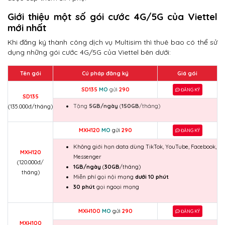
Giới thiệu một số gói cước 4G/5G của Viettel
mới nhất
Khi đăng ký thành công dịch vụ Multisim thì thuê bao có thể sử
dụng những gói cước 4G/5G của Viettel bên dưới:
Tên gói
Cú pháp đăng ký
Giá gói
SD135
MO
gửi
290
ĐĂNG KÝ
SD135
Tặng
5GB/ngày
(
150GB
/tháng)
(135.000đ/tháng)
MXH120
MO
gửi
290
ĐĂNG KÝ
Không giới hạn data dùng TikTok, YouTube, Facebook,
MXH120
Messenger
(120.000đ/
1GB/ngày
(
30GB
/tháng)
tháng)
Miễn phí gọi nội mạng
dưới 10 phút
30 phút
gọi ngoại mạng
MXH100
MO
gửi
290
ĐĂNG KÝ
MXH100