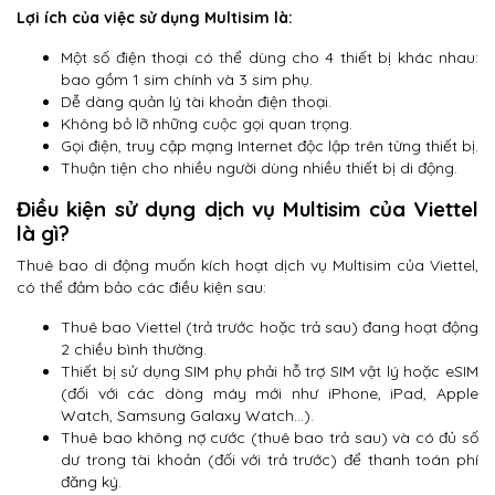
Lợi ích của việc sử dụng Multisim là:
Một số điện thoại có thể dùng cho 4 thiết bị khác nhau:
bao gồm 1 sim chính và 3 sim phụ.
Dễ dàng quản lý tài khoản điện thoại.
Không bỏ lỡ những cuộc gọi quan trọng.
Gọi điện, truy cập mạng Internet độc lập trên từng thiết bị.
Thuận tiện cho nhiều người dùng nhiều thiết bị di động.
Điều kiện sử dụng dịch vụ Multisim của Viettel
là gì?
Thuê bao di động muốn kích hoạt dịch vụ Multisim của Viettel,
có thể đảm bảo các điều kiện sau:
Thuê bao Viettel (trả trước hoặc trả sau) đang hoạt động
2 chiều bình thường.
Thiết bị sử dụng SIM phụ phải hỗ trợ SIM vật lý hoặc eSIM
(đối với các dòng máy mới như iPhone, iPad, Apple
Watch, Samsung Galaxy Watch…).
Thuê bao không nợ cước (thuê bao trả sau) và có đủ số
dư trong tài khoản (đối với trả trước) để thanh toán phí
đăng ký.