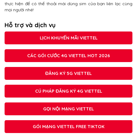
thực hiện để có thể thoải mái dùng sim của bạn liên lạc cùng
mọi người nhé!
Hỗ trợ và dịch vụ
LỊCH KHUYẾN MÃI VIETTEL
CÁC GÓI CƯỚC 4G VIETTEL HOT 2026
ĐĂNG KÝ 5G VIETTEL
CÚ PHÁP ĐĂNG KÝ 4G VIETTEL
GỌI NỘI MẠNG VIETTEL
GÓI MẠNG VIETTEL FREE TIKTOK