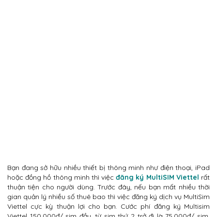
Bạn đang sở hữu nhiều thiết bị thông minh như điện thoại, iPad
hoặc đồng hồ thông minh thì việc
đăng ký MultiSIM Viettel
rất
thuận tiện cho người dùng. Trước đây, nếu bạn mất nhiều thời
gian quản lý nhiều số thuê bao thì việc đăng ký dịch vụ MultiSim
Viettel cực kỳ thuận lợi cho bạn. Cước phí đăng ký Multisim
Viettel 150.000đ/ sim đầu, từ sim thứ 2 trở đi là 75.000đ/ sim.