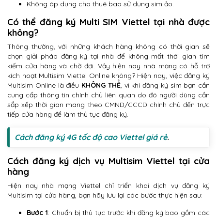
Không áp dụng cho thuê bao sử dụng sim ảo.
Có thể đăng ký Multi SIM Viettel tại nhà được
không?
Thông thường, với những khách hàng không có thời gian sẽ
chọn giải pháp đăng ký tại nhà để không mất thời gian tìm
kiếm cửa hàng và chờ đợi. Vậy hiện nay nhà mạng có hỗ trợ
kích hoạt Multisim Viettel Online không? Hiện nay, việc đăng ký
Multisim Online là điều
KHÔNG THỂ
, vì khi đăng ký sim bạn cần
cung cấp thông tin chính chủ liên quan do đó người dùng cần
sắp xếp thời gian mang theo CMND/CCCD chính chủ đến trực
tiếp cửa hàng để làm thủ tục đăng ký.
Cách đăng ký 4G tốc độ cao Viettel giá rẻ
.
Cách đăng ký dịch vụ Multisim Viettel tại cửa
hàng
Hiện nay nhà mạng Viettel chỉ triển khai dịch vụ đăng ký
Multisim tại cửa hàng, bạn hãy lưu lại các bước thực hiện sau:
Bước 1
: Chuẩn bị thủ tục trước khi đăng ký bao gồm các