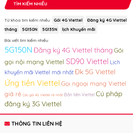
TÌM KIẾM NHIỀU
Từ khóa tìm kiếm nhiều:
Gói 4G Viettel
Đăng ký 4G Viettel
tháng
5G150N
5G135N
lịch Khuyến mãi
Bài viết tìm kiếm nhiều:
5G150N
Đăng ký 4G Viettel tháng
Gói
SD90 Viettel
gọi nội mạng Viettel
Lịch
Đk 5G Viettel
khuyến mãi Viettel mới nhất
Ứng tiền Viettel
Gọi ngoại mạng Viettel
Cú pháp
giá rẻ
Bắn tiền Viettel
Các gói 4G Viettel rẻ nhất
đăng ký 3G Viettel
.
THÔNG TIN LIÊN HỆ