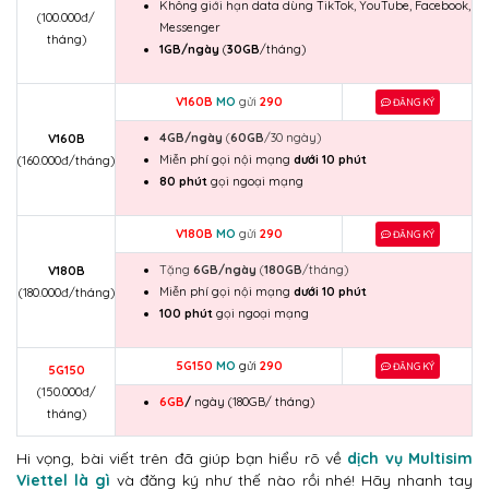
Không giới hạn data dùng TikTok, YouTube, Facebook,
(100.000đ/
Messenger
tháng)
1GB/ngày
(
30GB
/tháng)
V160B
MO
gửi
290
ĐĂNG KÝ
4GB/ngày
(
60GB
/30 ngày)
V160B
Miễn phí gọi nội mạng
dưới 10 phút
(160.000đ/tháng)
80 phút
gọi ngoại mạng
V180B
MO
gửi
290
ĐĂNG KÝ
Tặng
6GB/ngày
(
180GB
/tháng)
V180B
Miễn phí gọi nội mạng
dưới 10 phút
(180.000đ/tháng)
100 phút
gọi ngoại mạng
5G150
MO
gửi
290
ĐĂNG KÝ
5G150
(150.000đ/
6GB
/
ngày (180GB/ tháng)
tháng)
Hi vọng, bài viết trên đã giúp bạn hiểu rõ về
dịch vụ Multisim
Viettel là gì
và đăng ký như thế nào rồi nhé! Hãy nhanh tay