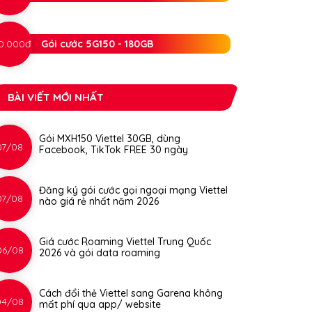
0.000đ
Gói cước 5G150 - 180GB
BÀI VIẾT MỚI NHẤT
Gói MXH150 Viettel 30GB, dùng
07/08
Facebook, TikTok FREE 30 ngày
Đăng ký gói cước gọi ngoại mạng Viettel
07/08
nào giá rẻ nhất năm 2026
Giá cước Roaming Viettel Trung Quốc
06/08
2026 và gói data roaming
Cách đổi thẻ Viettel sang Garena không
04/08
mất phí qua app/ website