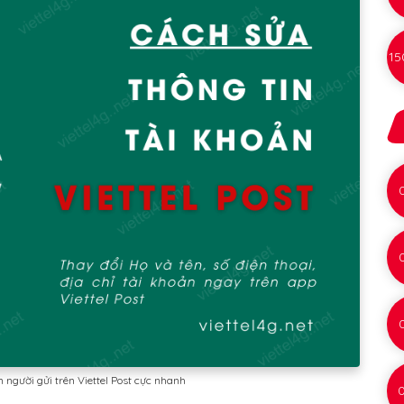
15
n người gửi trên Viettel Post cực nhanh