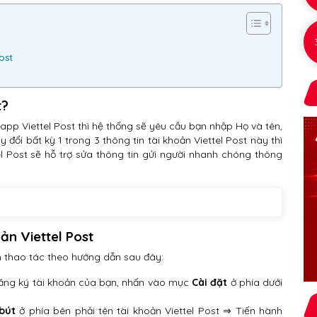
ost
t?
/app Viettel Post thì hệ thống sẽ yêu cầu bạn nhập Họ và tên,
y đổi bất kỳ 1 trong 3 thông tin tài khoản Viettel Post này thì
el Post sẽ hỗ trợ sửa thông tin gửi người nhanh chóng thông
ản Viettel Post
ần thao tác theo hướng dẫn sau đây:
ăng ký tài khoản của bạn, nhấn vào mục
Cài đặt
ở phía dưới
bút
ở phía bên phải tên tài khoản Viettel Post ⇒ Tiến hành