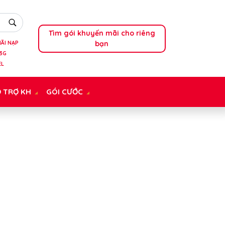
Tìm gói khuyến mãi cho riêng
bạn
ÃI NẠP
3G
EL
 TRỢ KH
GÓI CƯỚC