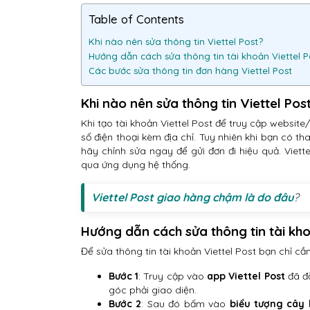
Table of Contents
Khi nào nên sửa thông tin Viettel Post?
Hướng dẫn cách sửa thông tin tài khoản Viettel P
Các bước sửa thông tin đơn hàng Viettel Post
Khi nào nên sửa thông tin Viettel Pos
Khi tạo tài khoản Viettel Post để truy cập website
số điện thoại kèm địa chỉ. Tuy nhiên khi bạn có tha
hãy chỉnh sửa ngay để gửi đơn đi hiệu quả. Viett
qua ứng dụng hệ thống.
Viettel Post giao hàng chậm là do đâu
?
Hướng dẫn cách sửa thông tin tài kho
Để sửa thông tin tài khoản Viettel Post bạn chỉ c
Bước 1
: Truy cập vào
app Viettel Post
đã đ
góc phải giao diện.
Bước 2
: Sau đó bấm vào
biểu tượng cây 