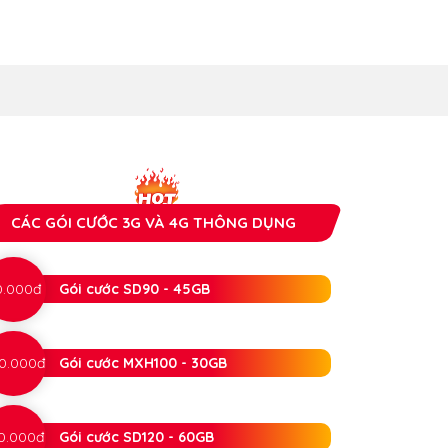
CÁC GÓI CƯỚC 3G VÀ 4G THÔNG DỤNG
0.000đ
Gói cước SD90 - 45GB
0.000đ
Gói cước MXH100 - 30GB
0.000đ
Gói cước SD120 - 60GB