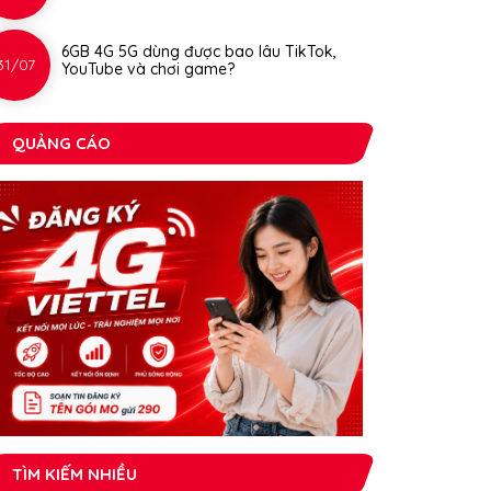
6GB 4G 5G dùng được bao lâu TikTok,
31/07
YouTube và chơi game?
QUẢNG CÁO
TÌM KIẾM NHIỀU