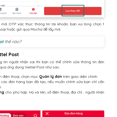
ửi mã OTP xác thực thông tin tài khoản, bạn vui lòng chọn 1
 thoại hoặc gửi qua Mocha để lấy mã.
st
thế nào?
tel Post
 tin người nhận sai thì bạn có thể chỉnh sửa thông tin đơn
qua ứng dụng Viettel Post như sau:
n điện thoại, chọn mục
Quản lý đơn
trên giao diện chính.
ủ các đơn hàng bạn đã tạo, nếu muốn chỉnh sửa bạn chỉ cần
.
àng
cho phù hợp: Họ và tên, số điện thoại, địa chỉ… người nhận