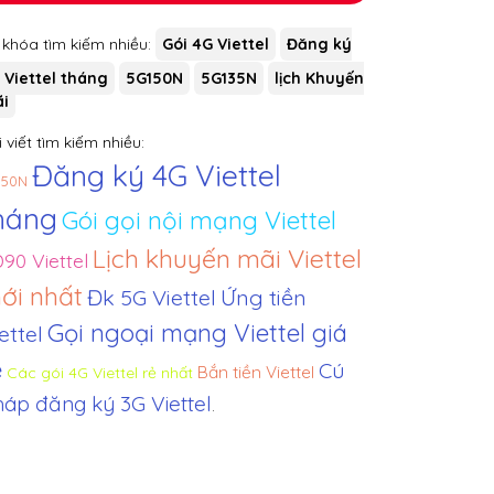
 khóa tìm kiếm nhiều:
Gói 4G Viettel
Đăng ký
 Viettel tháng
5G150N
5G135N
lịch Khuyến
i
 viết tìm kiếm nhiều:
Đăng ký 4G Viettel
150N
háng
Gói gọi nội mạng Viettel
Lịch khuyến mãi Viettel
90 Viettel
ới nhất
Đk 5G Viettel
Ứng tiền
Gọi ngoại mạng Viettel giá
ettel
ẻ
Cú
Bắn tiền Viettel
Các gói 4G Viettel rẻ nhất
áp đăng ký 3G Viettel
.