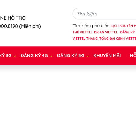
INE HỖ TRỢ
Tìm kiếm phổ biến:
00.8198 (Miễn phí)
LỊCH KHUYẾN M
THẺ VIETTEL
,
ĐK 4G VIETTEL
,
ĐĂNG KÝ 
VIETTEL THÁNG
,
TỔNG ĐÀI CSKH VIETT
KÝ 3G
ĐĂNG KÝ 4G
ĐĂNG KÝ 5G
KHUYẾN MÃI
HỖ