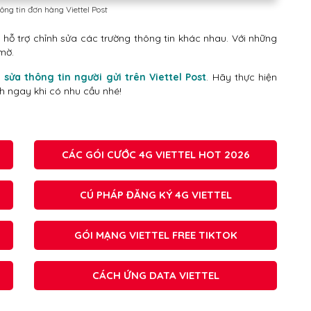
ông tin đơn hàng Viettel Post
ẽ hỗ trợ chỉnh sửa các trường thông tin khác nhau. Với những
mờ.
 sửa thông tin người gửi trên Viettel Post
. Hãy thực hiện
nh ngay khi có nhu cầu nhé!
CÁC GÓI CƯỚC 4G VIETTEL HOT 2026
CÚ PHÁP ĐĂNG KÝ 4G VIETTEL
GÓI MẠNG VIETTEL FREE TIKTOK
CÁCH ỨNG DATA VIETTEL