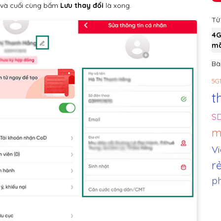
 và cuối cùng bấm
Lưu thay đổi
là xong.
Từ
4G
mã
Bài
5G
t
SD
m
Vi
r
ph