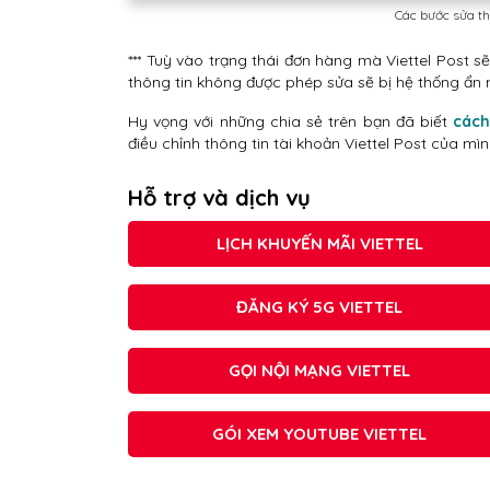
Các bước sửa th
*** Tuỳ vào trạng thái đơn hàng mà Viettel Post s
thông tin không được phép sửa sẽ bị hệ thống ẩn 
Hy vọng với những chia sẻ trên bạn đã biết
cách
điều chỉnh thông tin tài khoản Viettel Post của mì
Hỗ trợ và dịch vụ
LỊCH KHUYẾN MÃI VIETTEL
ĐĂNG KÝ 5G VIETTEL
GỌI NỘI MẠNG VIETTEL
GÓI XEM YOUTUBE VIETTEL