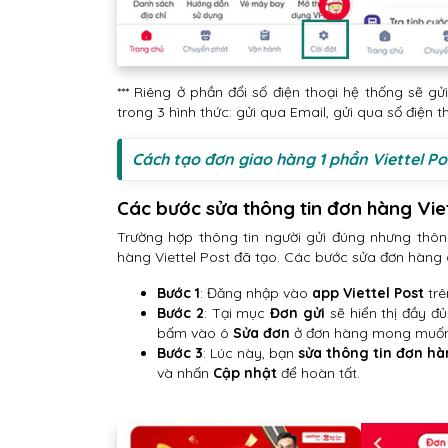
*** Riêng ở phần đổi số điện thoại hệ thống sẽ g
trong 3 hình thức: gửi qua Email, gửi qua số điện
Cách tạo đơn giao hàng 1 phần Viettel Po
Các bước sửa thông tin đơn hàng Viet
Trường hợp thông tin người gửi đúng nhưng thông
hàng Viettel Post đã tạo. Các bước sửa đơn hàng 
Bước 1
: Đăng nhập vào
app Viettel Post
trê
Bước 2
: Tại mục
Đơn gửi
sẽ hiển thị đầy đ
bấm vào ô
Sửa đơn
ở đơn hàng mong muốn
Bước 3
: Lúc này, bạn
sửa thông tin đơn h
và nhấn
Cập nhật
để hoàn tất.