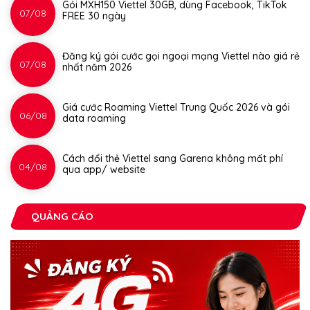
Gói MXH150 Viettel 30GB, dùng Facebook, TikTok
07/08
FREE 30 ngày
Đăng ký gói cước gọi ngoại mạng Viettel nào giá rẻ
07/08
nhất năm 2026
Giá cước Roaming Viettel Trung Quốc 2026 và gói
06/08
data roaming
Cách đổi thẻ Viettel sang Garena không mất phí
04/08
qua app/ website
QUẢNG CÁO