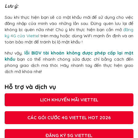
Lưu ý:
Sau khi thực hiện bạn sẽ có mật khẩu mới để sử dụng cho việc
đăng nhập của mình vào những lần sau. Đừng quên lưu lại để
không bị quên nữa nhé! Chú ý khi thực hiện bạn cần mở
đăng
ký 4G của Viettel
trên máy hoặc dùng WiFi mạnh ổn định và an
toàn bảo mật để tránh bị lộ mật khẩu !
Như vậy,
lỗi BIDV tài khoản không được phép cấp lại mật
khẩu
bạn có thể nhanh chóng sửa được chỉ bằng cách đến
phòng giao dịch mà thôi. Hãy nhanh tay đến thực hiện giao
dịch mở khóa nhé!
Hỗ trợ và dịch vụ
LỊCH KHUYẾN MÃI VIETTEL
CÁC GÓI CƯỚC 4G VIETTEL HOT 2026
ĐĂNG KÝ 5G VIETTEL