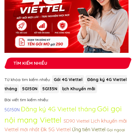
TÌM KIẾM NHIỀU
Từ khóa tìm kiếm nhiều:
Gói 4G Viettel
Đăng ký 4G Viettel
tháng
5G150N
5G135N
lịch Khuyến mãi
Bài viết tìm kiếm nhiều:
Gói gọi
Đăng ký 4G Viettel tháng
5G150N
nội mạng Viettel
SD90 Viettel
Lịch khuyến mãi
Đk 5G Viettel
Viettel mới nhất
Ứng tiền Viettel
Gọi ngoại