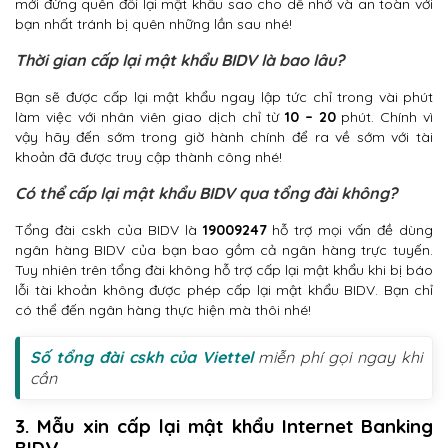
mới đừng quên đổi lại mật khẩu sao cho dễ nhớ và an toàn với
bạn nhất tránh bị quên những lần sau nhé!
Thời gian cấp lại mật khẩu BIDV là bao lâu?
Bạn sẽ được cấp lại mật khẩu ngay lập tức chỉ trong vài phút
làm việc với nhân viên giao dịch chỉ từ
10 – 20
phút. Chính vì
vậy hãy đến sớm trong giờ hành chính để ra về sớm với tài
khoản đã được truy cập thành công nhé!
Có thể cấp lại mật khẩu BIDV qua tổng đài không?
Tổng đài cskh của BIDV là
19009247
hỗ trợ mọi vấn đề dùng
ngân hàng BIDV của bạn bao gồm cả ngân hàng trực tuyến.
Tuy nhiên trên tổng đài không hỗ trợ cấp lại mật khẩu khi bị báo
lỗi tài khoản không được phép cấp lại mật khẩu BIDV. Bạn chỉ
có thể đến ngân hàng thực hiện mà thôi nhé!
Số tổng đài cskh của Viettel
miễn phí gọi ngay khi
cần
3. Mẫu xin cấp lại mật khẩu Internet Banking
BIDV