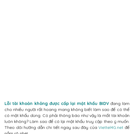
Lỗi tài khoản không được cấp lại mật khẩu BIDV
đang làm
cho nhiều người rất hoang mang không biết làm sao để có thể
có mật khẩu dùng. Có phải thông báo như vậy là mất tài khoản
luôn không? Làm sao để có lại mật khẩu truy cập theo ý muốn.
Theo dõi hướng dẫn chi tiết ngay sau đây của
Viettel4G.net
để
nắm rõ nhé!