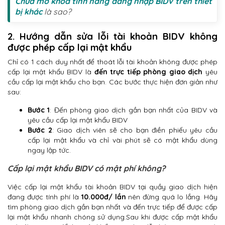
Chưa mở khoá tính năng đăng nhập BIDV trên thiết
bị khác
là sao?
2. Hướng dẫn sửa lỗi tài khoản BIDV không
được phép cấp lại mật khẩu
Chỉ có 1 cách duy nhất để thoát lỗi tài khoản không được phép
cấp lại mật khẩu BIDV là
đến trực tiếp phòng giao dịch
yêu
cầu cấp lại mật khẩu cho bạn. Các bước thực hiện đơn giản như
sau:
Bước 1
: Đến phòng giao dịch gần bạn nhất của BIDV và
yêu cầu cấp lại mật khẩu BIDV
Bước 2
: Giao dịch viên sẽ cho bạn điền phiếu yêu cầu
cấp lại mật khẩu và chỉ vài phút sẽ có mật khẩu dùng
ngay lập tức.
Cấp lại mật khẩu BIDV có mật phí không?
Việc cấp lại mật khẩu tài khoản BIDV tại quầy giao dịch hiện
đang được tính phí là
10.000đ/ lần
nên đừng quá lo lắng. Hãy
tìm phòng giao dịch gần bạn nhất và đến trực tiếp để được cấp
lại mật khẩu nhanh chóng sử dụng.Sau khi được cấp mật khẩu