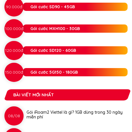
90.000đ
Gói cước SD90 - 45GB
100.000đ
Gói cước MXH100 - 30GB
120.000đ
Gói cước SD120 - 60GB
150.000đ
Gói cước 5G150 - 180GB
BÀI VIẾT MỚI NHẤT
Gói iRoam2 Viettel là gì? 1GB dùng trong 30 ngày
08/08
miễn phí