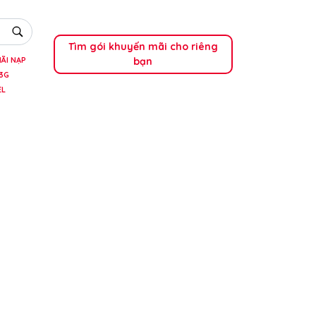
Tìm gói khuyến mãi cho riêng
bạn
ÃI NẠP
3G
EL