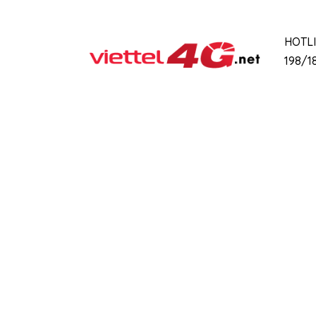
HOTL
198/18