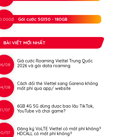
0.000đ
Gói cước 5G150 - 180GB
BÀI VIẾT MỚI NHẤT
Giá cước Roaming Viettel Trung Quốc
06/08
2026 và gói data roaming
Cách đổi thẻ Viettel sang Garena không
04/08
mất phí qua app/ website
6GB 4G 5G dùng được bao lâu TikTok,
31/07
YouTube và chơi game?
Đăng ký VoLTE Viettel có mất phí không?
30/07
HDCALL có mất phí không?