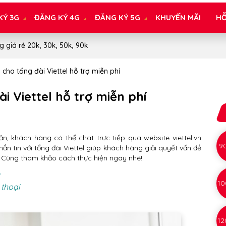
KÝ 3G
ĐĂNG KÝ 4G
ĐĂNG KÝ 5G
KHUYẾN MÃI
HỖ
g giá rẻ 20k, 30k, 50k, 90k
 cho tổng đài Viettel hỗ trợ miễn phí
i Viettel hỗ trợ miễn phí
n, khách hàng có thể chat trực tiếp qua website viettel.vn
9
n tin với tổng đài Viettel giúp khách hàng giải quyết vấn đề
 Cùng tham khảo cách thực hiện ngay nhé!.
10
 thoại
12