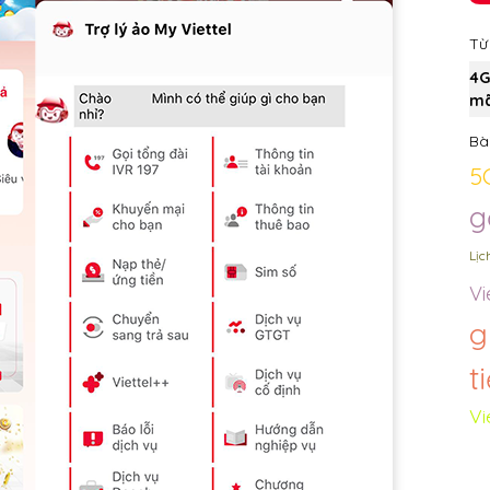
Từ
4G
mã
Bài
5
g
Lịc
Vi
g
t
Vi