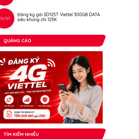
Đăng ký gói SD125T Viettel 300GB DATA
29/07
siêu khủng chỉ 125K
QUẢNG CÁO
TÌM KIẾM NHIỀU