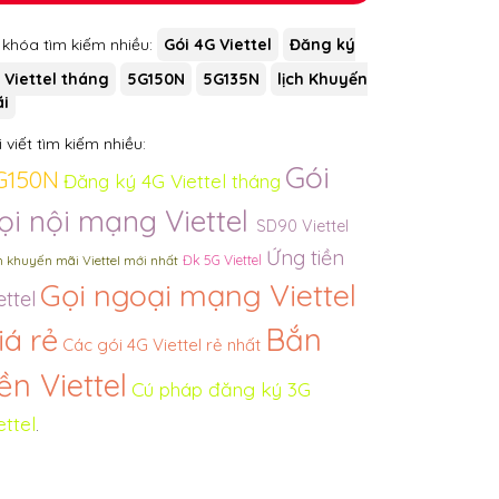
 khóa tìm kiếm nhiều:
Gói 4G Viettel
Đăng ký
 Viettel tháng
5G150N
5G135N
lịch Khuyến
i
 viết tìm kiếm nhiều:
Gói
G150N
Đăng ký 4G Viettel tháng
ọi nội mạng Viettel
SD90 Viettel
Ứng tiền
h khuyến mãi Viettel mới nhất
Đk 5G Viettel
Gọi ngoại mạng Viettel
ettel
iá rẻ
Bắn
Các gói 4G Viettel rẻ nhất
iền Viettel
Cú pháp đăng ký 3G
ettel
.