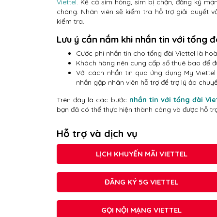
Viettel
. Kể cả sim hỏng, sim bị chặn, đăng ký mạng
chóng. Nhân viên sẽ kiểm tra hỗ trợ giải quyết 
kiểm tra.
Lưu ý cần nắm khi nhắn tin với tổng đà
Cước phí nhắn tin cho tổng đài Viettel là ho
Khách hàng nên cung cấp số thuê bao để đư
Với cách nhắn tin qua ứng dụng My Viettel
nhắn gặp nhân viên hỗ trợ để trợ lý ảo chuyể
Trên đây là các bước
nhắn tin với tổng đài Vie
bạn đã có thể thực hiện thành công và được hỗ tr
Hỗ trợ và dịch vụ
LỊCH KHUYẾN MÃI VIETTEL
ĐĂNG KÝ 5G VIETTEL
GỌI NỘI MẠNG VIETTEL