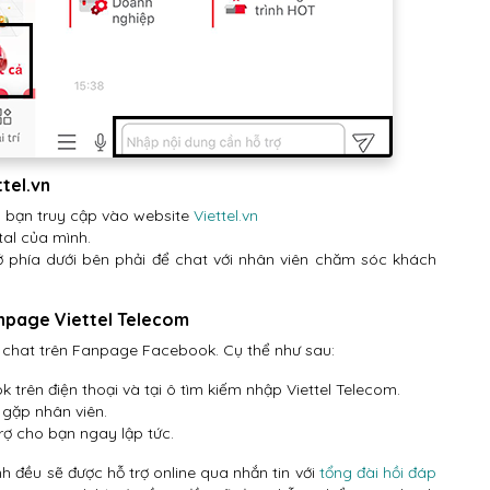
ttel.vn
l
bạn truy cập vào website
Viettel.vn
tal của mình.
ở phía dưới bên phải để chat với nhân viên chăm sóc khách
Fanpage Viettel Telecom
h chat trên Fanpage Facebook. Cụ thể như sau:
trên điện thoại và tại ô tìm kiếm nhập Viettel Telecom.
 gặp nhân viên.
trợ cho bạn ngay lập tức.
h đều sẽ được hỗ trợ online qua nhắn tin với
tổng đài hồi đáp