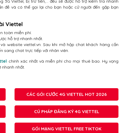
 3G Viettel, bị trừ tiền,… đều sẽ được hỗ trợ kiểm tra nhanh
vấn đề và có thể gọi lại cho bạn hoặc cử người đến gặp bạn
i Viettel
àn toàn miễn phí.
ợc hỗ trợ nhanh nhất.
 và website viettel.vn. Sau khi mở hộp chat khách hàng cần
n sang chat trực tiếp với nhân viên.
ttel
chính xác nhất và miễn phí cho mọi thuê bao. Hy vọng
ợ nhanh nhất.
CÁC GÓI CƯỚC 4G VIETTEL HOT 2026
CÚ PHÁP ĐĂNG KÝ 4G VIETTEL
GÓI MẠNG VIETTEL FREE TIKTOK