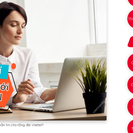
15
n tin cho tổng đài Viettel?