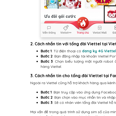
2. Cách nhắn tin với tổng đài Viettel tại Vie
Bước 1
: Từ điện thoại có
dang ky 4G Viette
Bước 2
: Bạn đăng nhập tài khoản Viettel Por
Bước 3
: Chọn biểu tượng mặt người robot 
hàng Viettel.
3. Cách nhắn tin cho tổng đài Viettel tại 
Ngoài ra Viettel cũng hỗ trợ khách hàng qua kên
Bước 1
: Bạn truy cập vào ứng dụng Facebook 
Bước 2
: Bạn chọn vào mục nhắn tin và nhập
Bước 3
: Sẽ có nhân viên tổng đài Viettel hỗ 
Mọi vấn đề trong quá trình sử dụng sim số của mìn