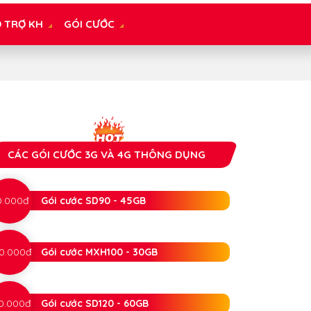
 TRỢ KH
GÓI CƯỚC
CÁC GÓI CƯỚC 3G VÀ 4G THÔNG DỤNG
0.000đ
Gói cước SD90 - 45GB
0.000đ
Gói cước MXH100 - 30GB
0.000đ
Gói cước SD120 - 60GB