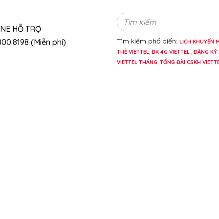
INE HỖ TRỢ
Tìm kiếm phổ biến:
00.8198 (Miễn phí)
LỊCH KHUYẾN M
THẺ VIETTEL
,
ĐK 4G VIETTEL
,
ĐĂNG KÝ 
VIETTEL THÁNG
,
TỔNG ĐÀI CSKH VIETT