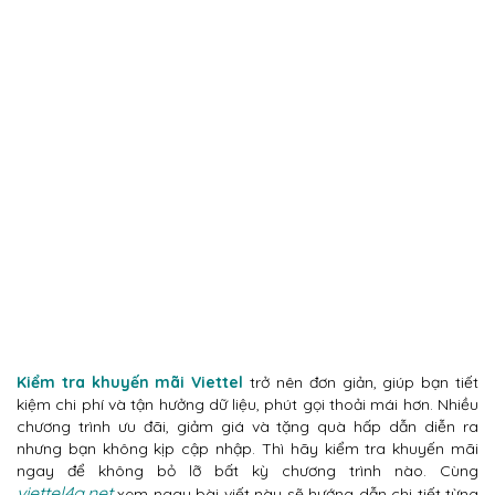
Kiểm tra khuyến mãi Viettel
trở nên đơn giản, giúp bạn tiết
kiệm chi phí và tận hưởng dữ liệu, phút gọi thoải mái hơn. Nhiều
chương trình ưu đãi, giảm giá và tặng quà hấp dẫn diễn ra
nhưng bạn không kịp cập nhập. Thì hãy kiểm tra khuyến mãi
ngay để không bỏ lỡ bất kỳ chương trình nào. Cùng
viettel4g.net
xem ngay bài viết này sẽ hướng dẫn chi tiết từng