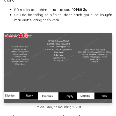
không:
Bấm trên bàn phím thao tác sau:
*098#Gọi
Sau đó hệ thống sẽ hiển thị danh sách gói cước khuyến
mãi Viettel đang triển khai.
Tra cứu khuyến mãi bằng *098#