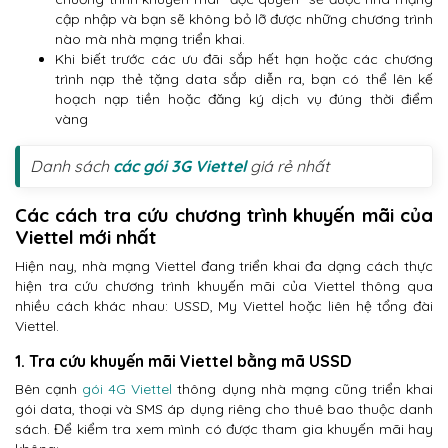
cập nhập và bạn sẽ không bỏ lỡ được những chương trình
nào mà nhà mạng triển khai.
Khi biết trước các ưu đãi sắp hết hạn hoặc các chương
trình nạp thẻ tặng data sắp diễn ra, bạn có thể lên kế
hoạch nạp tiền hoặc đăng ký dịch vụ đúng thời điểm
vàng
Danh sách
các gói 3G Viettel
giá rẻ nhất
Các cách tra cứu chương trình khuyến mãi của
Viettel mới nhất
Hiện nay, nhà mạng Viettel đang triển khai đa dạng cách thực
hiện tra cứu chương trình khuyến mãi của Viettel thông qua
nhiều cách khác nhau: USSD, My Viettel hoặc liên hệ tổng đài
Viettel.
1. Tra cứu khuyến mãi Viettel bằng mã USSD
Bên cạnh
gói 4G Viettel
thông dụng nhà mạng cũng triển khai
gói data, thoại và SMS áp dụng riêng cho thuê bao thuộc danh
sách. Để kiểm tra xem mình có được tham gia khuyến mãi hay