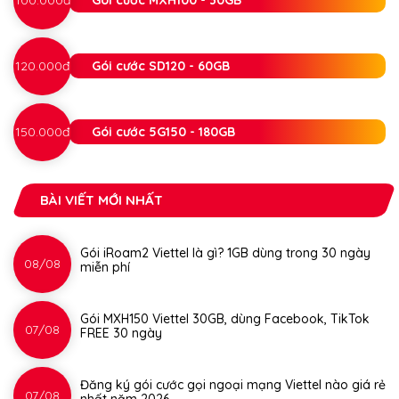
100.000đ
Gói cước MXH100 - 30GB
120.000đ
Gói cước SD120 - 60GB
150.000đ
Gói cước 5G150 - 180GB
BÀI VIẾT MỚI NHẤT
Gói iRoam2 Viettel là gì? 1GB dùng trong 30 ngày
08/08
miễn phí
Gói MXH150 Viettel 30GB, dùng Facebook, TikTok
07/08
FREE 30 ngày
Đăng ký gói cước gọi ngoại mạng Viettel nào giá rẻ
07/08