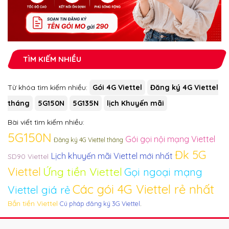
TÌM KIẾM NHIỀU
Từ khóa tìm kiếm nhiều:
Gói 4G Viettel
Đăng ký 4G Viettel
tháng
5G150N
5G135N
lịch Khuyến mãi
Bài viết tìm kiếm nhiều:
5G150N
Gói gọi nội mạng Viettel
Đăng ký 4G Viettel tháng
Đk 5G
Lịch khuyến mãi Viettel mới nhất
SD90 Viettel
Viettel
Ứng tiền Viettel
Gọi ngoại mạng
Các gói 4G Viettel rẻ nhất
Viettel giá rẻ
Bắn tiền Viettel
.
Cú pháp đăng ký 3G Viettel