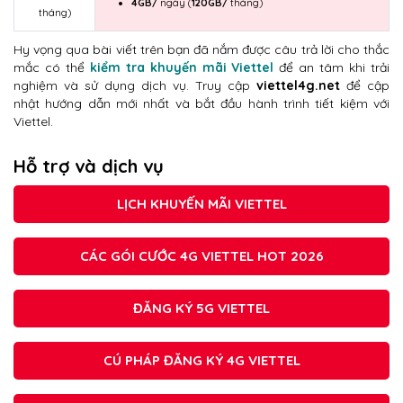
4GB/
ngày (
120GB/
tháng)
tháng)
Hy vọng qua bài viết trên bạn đã nắm được câu trả lời cho thắc
mắc có thể
kiểm tra khuyến mãi Viettel
để an tâm khi trải
nghiệm và sử dụng dịch vụ. Truy cập
viettel4g.net
để cập
nhật hướng dẫn mới nhất và bắt đầu hành trình tiết kiệm với
Viettel.
Hỗ trợ và dịch vụ
LỊCH KHUYẾN MÃI VIETTEL
CÁC GÓI CƯỚC 4G VIETTEL HOT 2026
ĐĂNG KÝ 5G VIETTEL
CÚ PHÁP ĐĂNG KÝ 4G VIETTEL