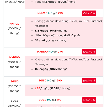
Tặng
5GB/ngày
(
150GB
/tháng)
(135.000đ/tháng)
MXH120
MO
gửi
290
ĐĂNG KÝ
Không giới hạn data dùng TikTok, YouTube, Facebook,
MXH120
Messenger
(120.000đ/
1GB/ngày
(
30GB
/tháng)
tháng)
Miễn phí gọi nội mạng
dưới 10 phút
30 phút
gọi ngoại mạng
MXH100
MO
gửi
290
ĐĂNG KÝ
MXH100
Không giới hạn data dùng TikTok, YouTube, Facebook,
(100.000đ/
Messenger
tháng)
1GB/ngày
(
30GB
/tháng)
5G150
MO
gửi
290
ĐĂNG KÝ
5G150
(150.000đ/
6GB
/
ngày (
180GB
/ tháng)
tháng)
5G135
MO
gửi
290
ĐĂNG KÝ
5G135
(135.000đ/