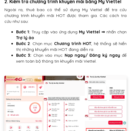
2. Kiểm tra chương trình khuyến mãi bằng My Viettel
Ngoài ra, thuê bao có thể sử dụng My Viettel để tra cứu
chương trình khuyến mãi HOT được tham gia. Các cách tra
cứu như sau:
Bước 1:
Truy cập vào ứng dụng
My Viettel ⇒
nhấn chọn
Trợ lý ảo
Bước 2
: Chọn mục
Chương trình HOT
, hệ thống sẽ hiển
thị những khuyến mãi HOT đang diễn ra.
Bước 3:
Chọn vào mục
Nạp ngay/ Đăng ký ngay
để
xem toàn bộ thông tin khuyến mãi Viettel.