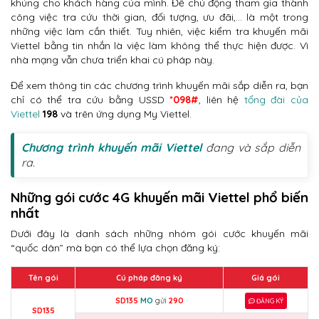
khủng cho khách hàng của mình. Để chủ động tham gia thành
công việc tra cứu thời gian, đối tượng, ưu đãi,… là một trong
những việc làm cần thiết. Tuy nhiên, việc kiểm tra khuyến mãi
Viettel bằng tin nhắn là việc làm không thể thực hiện được. Vì
nhà mạng vẫn chưa triển khai cú pháp này.
Để xem thông tin các chương trình khuyến mãi sắp diễn ra, bạn
chỉ có thể tra cứu bằng USSD
*098#
, liên hệ
tổng đài của
Viettel
198
và trên ứng dụng My Viettel.
Chương trình khuyến mãi Viettel
đang và sắp diễn
ra.
Những gói cước 4G khuyến mãi Viettel phổ biến
nhất
Dưới đây là danh sách những nhóm gói cước khuyến mãi
“quốc dân” mà bạn có thể lựa chọn đăng ký:
Tên gói
Cú pháp đăng ký
Giá gói
SD135
MO
gửi
290
ĐĂNG KÝ
SD135