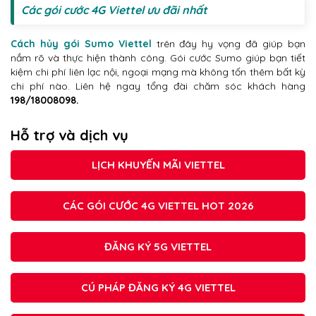
Các gói cước 4G Viettel ưu đãi nhất
Cách hủy gói Sumo Viettel
trên đây hy vọng đã giúp bạn
nắm rõ và thực hiện thành công. Gói cước Sumo giúp bạn tiết
kiệm chi phí liên lạc nội, ngoại mạng mà không tốn thêm bất kỳ
chi phí nào. Liên hệ ngay tổng đài chăm sóc khách hàng
198/18008098.
Hỗ trợ và dịch vụ
LỊCH KHUYẾN MÃI VIETTEL
CÁC GÓI CƯỚC 4G VIETTEL HOT 2026
ĐĂNG KÝ 5G VIETTEL
CÚ PHÁP ĐĂNG KÝ 4G VIETTEL