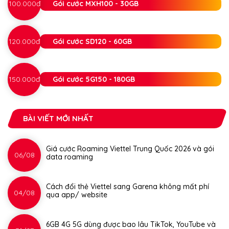
100.000đ
Gói cước MXH100 - 30GB
120.000đ
Gói cước SD120 - 60GB
150.000đ
Gói cước 5G150 - 180GB
BÀI VIẾT MỚI NHẤT
Giá cước Roaming Viettel Trung Quốc 2026 và gói
06/08
data roaming
Cách đổi thẻ Viettel sang Garena không mất phí
04/08
qua app/ website
6GB 4G 5G dùng được bao lâu TikTok, YouTube và