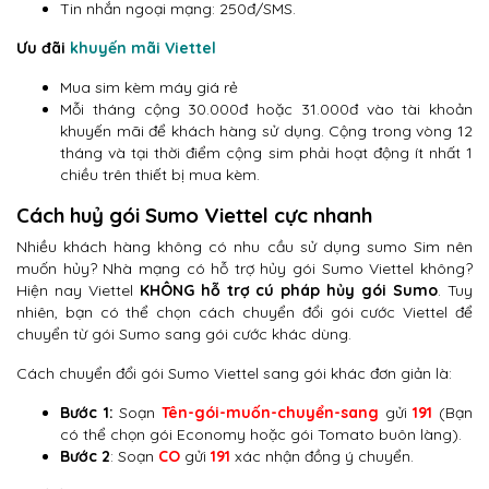
Tin nhắn ngoại mạng: 250đ/SMS.
Ưu đãi
khuyến mãi Viettel
Mua sim kèm máy giá rẻ
Mỗi tháng cộng 30.000đ hoặc 31.000đ vào tài khoản
khuyến mãi để khách hàng sử dụng. Cộng trong vòng 12
tháng và tại thời điểm cộng sim phải hoạt động ít nhất 1
chiều trên thiết bị mua kèm.
Cách huỷ gói Sumo Viettel cực nhanh
Nhiều khách hàng không có nhu cầu sử dụng sumo Sim nên
muốn hủy? Nhà mạng có hỗ trợ hủy gói Sumo Viettel không?
Hiện nay Viettel
KHÔNG hỗ trợ cú pháp hủy gói Sumo
. Tuy
nhiên, bạn có thể chọn cách chuyển đổi gói cước Viettel để
chuyển từ gói Sumo sang gói cước khác dùng.
Cách chuyển đổi gói Sumo Viettel sang gói khác đơn giản là:
Bước 1:
Soạn
Tên-gói-muốn-chuyển-sang
gửi
191
(Bạn
có thể chọn gói Economy hoặc gói Tomato buôn làng).
Bước 2
: Soạn
CO
gửi
191
xác nhận đồng ý chuyển.