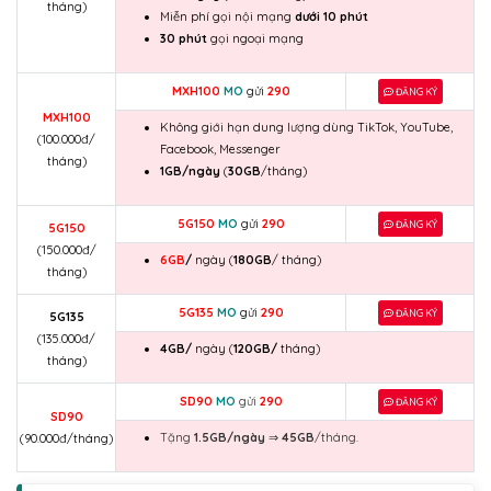
tháng)
Miễn phí gọi nội mạng
dưới 10 phút
30 phút
gọi ngoại mạng
MXH100
MO
gửi
290
ĐĂNG KÝ
MXH100
Không giới hạn dung lượng dùng TikTok, YouTube,
(100.000đ/
Facebook, Messenger
tháng)
1GB/ngày
(
30GB
/tháng)
5G150
MO
gửi
290
ĐĂNG KÝ
5G150
(150.000đ/
6GB
/
ngày (
180GB
/ tháng)
tháng)
5G135
MO
gửi
290
ĐĂNG KÝ
5G135
(135.000đ/
4GB/
ngày (
120GB/
tháng)
tháng)
SD90
MO
gửi
290
ĐĂNG KÝ
SD90
Tặng
1.5GB/ngày
⇒
45GB
/tháng.
(90.000đ/tháng)