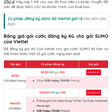
Chú ý
:
Hãy nạp 1 thẻ cào sau đó thực hiện cú pháp chuyển đổi
trên để được BẢO LƯU tài khoản chính của thuê bao.
Cú pháp đăng ký data 4G Viettel giá rẻ
cho sim của
bạn.
Bảng giá gói cước đăng ký 4G cho gói SUMO
của Viettel
Để đăng ký gói 4G của Viettel cho gói cước SUMO thì bạn có
thể tham khảo một số gói cước ngay bên dưới:
Tên gói
Cú pháp đăng ký
Giá gói
SD135
MO
gửi
290
ĐĂNG KÝ
SD135
Tặng
5GB/ngày
(
150GB
/tháng)
(135.000đ/tháng)
MXH120
MO
gửi
290
ĐĂNG KÝ
Không giới hạn data dùng TikTok, YouTube, Facebook,
MXH120
Messenger
(120.000đ/
1GB/ngày
(
30GB
/tháng)