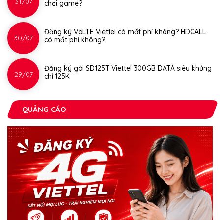
31/07
chơi game?
Đăng ký VoLTE Viettel có mất phí không? HDCALL
30/07
có mất phí không?
Đăng ký gói SD125T Viettel 300GB DATA siêu khủng
29/07
chỉ 125K
QUẢNG CÁO