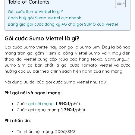
Table of Contents
Gói cước Sumo Viettel là gì?
Cách huỷ gói Sumo Viettel cực nhanh
Bảng giá gói cước đăng ký 4G cho gói SUMO của Viettel
Gói cước Sumo Viettel là gì?
Gói cước Sumo Viettel hay còn gọi là Sumo Sim. Đây là bộ hòa
mạng trọn gói gồm 1 sim di động Viettel Sumo và 1 máy điện
thoại do Viettel cung cấp (của các hãng Nokia, SamSung,…).
Sumo Sim có bản chất là gói cước Tomato Viettel và được
hưởng các ưu đãi theo chính sách hiện hành của nhà mạng.
Nội dung ưu đãi của gói cước Sumo Viettel như sau:
Phí gọi nội và ngoại mạng:
Cước
gọi nội mạng
:
1.590đ
/phút
Cước gọi ngoại mạng:
1.790đ
/phút
Phí nhắn tin:
Tin nhắn nội mạng: 200đ/SMS