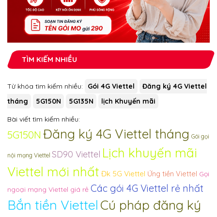
TÌM KIẾM NHIỀU
Từ khóa tìm kiếm nhiều:
Gói 4G Viettel
Đăng ký 4G Viettel
tháng
5G150N
5G135N
lịch Khuyến mãi
Bài viết tìm kiếm nhiều:
Đăng ký 4G Viettel tháng
5G150N
Gói gọi
Lịch khuyến mãi
SD90 Viettel
nội mạng Viettel
Viettel mới nhất
Đk 5G Viettel
Ứng tiền Viettel
Gọi
Các gói 4G Viettel rẻ nhất
ngoại mạng Viettel giá rẻ
Bắn tiền Viettel
Cú pháp đăng ký