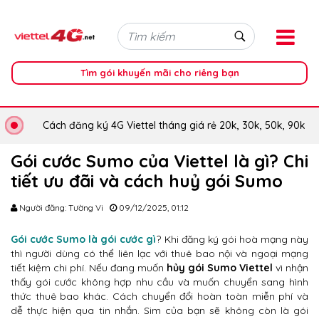
Tìm gói khuyến mãi cho riêng bạn
Cách đăng ký 4G Viettel tháng giá rẻ 20k, 30k, 50k, 90k
Gói cước Sumo của Viettel là gì? Chi
tiết ưu đãi và cách huỷ gói Sumo
Người đăng: Tường Vi
09/12/2025, 01:12
Gói cước Sumo là gói cước gì
? Khi đăng ký gói hoà mạng này
thì người dùng có thể liên lạc với thuê bao nội và ngoại mạng
tiết kiệm chi phí. Nếu đang muốn
hủy gói Sumo Viettel
vì nhận
thấy gói cước không hợp nhu cầu và muốn chuyển sang hình
thức thuê bao khác. Cách chuyển đổi hoàn toàn miễn phí và
dễ thực hiện qua tin nhắn. Sim của bạn sẽ không còn là gói