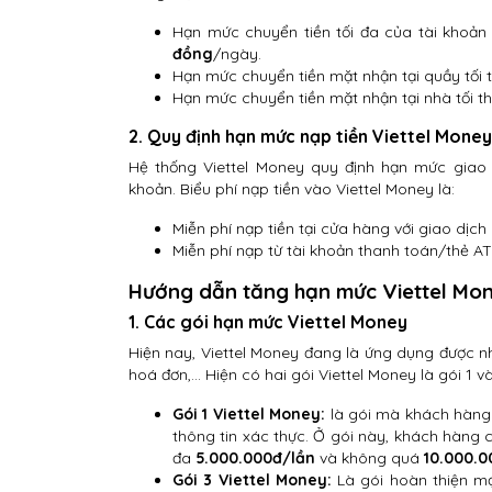
Hạn mức chuyển tiền tối đa của tài khoản
đồng
/ngày.
Hạn mức chuyển tiền mặt nhận tại quầy tối t
Hạn mức chuyển tiền mặt nhận tại nhà tối t
2. Quy định hạn mức nạp tiền Viettel Money
Hệ thống Viettel Money quy định hạn mức giao d
khoản. Biểu phí nạp tiền vào Viettel Money là:
Miễn phí nạp tiền tại cửa hàng với giao dịch
Miễn phí nạp từ tài khoản thanh toán/thẻ AT
Hướng dẫn tăng hạn mức Viettel Mon
1. Các gói hạn mức Viettel Money
Hiện nay, Viettel Money đang là ứng dụng được n
hoá đơn,… Hiện có hai gói Viettel Money là gói 1 và
Gói 1 Viettel Money:
là gói mà khách hàng 
thông tin xác thực. Ở gói này, khách hàng 
đa
5.000.000đ/lần
và không quá
10.000.0
Gói 3 Viettel Money:
Là gói hoàn thiện mọ