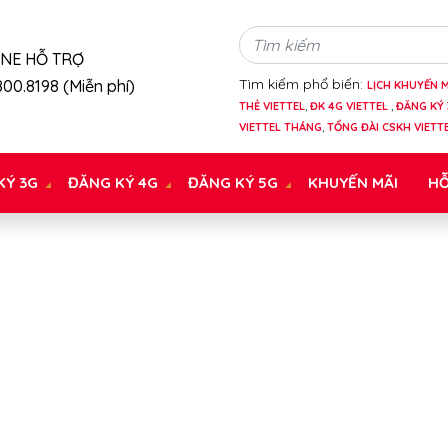
INE HỖ TRỢ
Tìm kiếm phổ biến:
00.8198 (Miễn phí)
LỊCH KHUYẾN M
THẺ VIETTEL
,
ĐK 4G VIETTEL
,
ĐĂNG KÝ 
VIETTEL THÁNG
,
TỔNG ĐÀI CSKH VIETT
KÝ 3G
ĐĂNG KÝ 4G
ĐĂNG KÝ 5G
KHUYẾN MÃI
HỖ