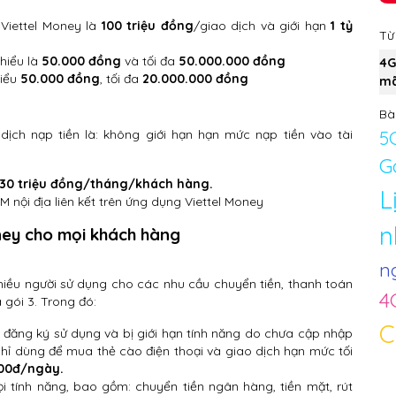
 Viettel Money là
100 triệu đồng
/giao dịch và giới hạn
1 tỷ
Từ
hiểu là
50.000 đồng
và tối đa
50.000.000 đồng
4G
hiểu
50.000 đồng
, tối đa
20.000.000 đồng
mã
Bài
5
ịch nạp tiền là: không giới hạn hạn mức nạp tiền vào tài
G
30 triệu đồng/tháng/khách hàng.
L
M nội địa liên kết trên ứng dụng Viettel Money
n
ey cho mọi khách hàng
n
hiều người sử dụng cho các nhu cầu chuyển tiền, thanh toán
4
 gói 3. Trong đó:
C
đăng ký sử dụng và bị giới hạn tính năng do chưa cập nhập
chỉ dùng để mua thẻ cào điện thoại và giao dịch hạn mức tối
00đ/ngày.
i tính năng, bao gồm: chuyển tiền ngân hàng, tiền mặt, rút