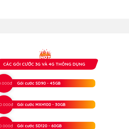
CÁC GÓI CƯỚC 3G VÀ 4G THÔNG DỤNG
0.000đ
Gói cước SD90 - 45GB
0.000đ
Gói cước MXH100 - 30GB
0.000đ
Gói cước SD120 - 60GB