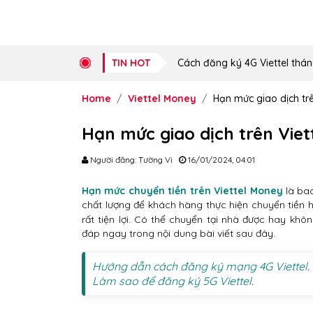
TIN HOT
Cách đăng ký 4G Viettel thán
Home
Viettel Money
Hạn mức giao dịch trê
Hạn mức giao dịch trên Viet
Người đăng: Tường Vi
16/01/2024, 04:01
Hạn mức chuyển tiền trên Viettel Money
là bao
chất lượng để khách hàng thực hiện chuyển tiền 
rất tiện lợi. Có thể chuyển tại nhà được hay kh
đáp ngay trong nội dung bài viết sau đây.
Hướng dẫn cách đăng ký mạng 4G Viettel
.
Làm sao để đăng ký 5G Viettel
.