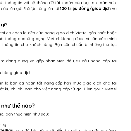
hực thông tin với hệ thống để tài khoản của bạn an toàn hơn,
ấp lên gói 3 được tăng lên tới
100 triệu đồng/giao dịch
và
 gì?
hỉ có cách là đến cửa hàng giao dịch Viettel gần nhất hoặc
 nhà thông qua ứng dụng Viettel Money được vì cần xác minh
i thông tin cho khách hàng. Bạn cần chuẩn bị những thủ tục
sim đang dùng và gặp nhân viên để yêu cầu nâng cấp tài
a hàng giao dịch.
tin là bạn đã hoàn tất nâng cấp hạn mức giao dịch cho tài
t kỳ chi phí nào cho việc nâng cấp từ gói 1 lên gói 3 Viettel
 như thế nào?
o, bạn thực hiện như sau:
ney
telPay
, sau đó hệ thống sẽ hiển thị gói dịch vụ đang dùng.