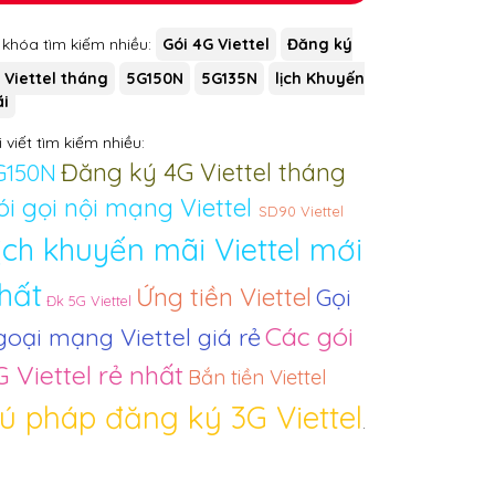
 khóa tìm kiếm nhiều:
Gói 4G Viettel
Đăng ký
 Viettel tháng
5G150N
5G135N
lịch Khuyến
i
 viết tìm kiếm nhiều:
Đăng ký 4G Viettel tháng
G150N
ói gọi nội mạng Viettel
SD90 Viettel
ịch khuyến mãi Viettel mới
hất
Ứng tiền Viettel
Gọi
Đk 5G Viettel
Các gói
goại mạng Viettel giá rẻ
G Viettel rẻ nhất
Bắn tiền Viettel
ú pháp đăng ký 3G Viettel
.