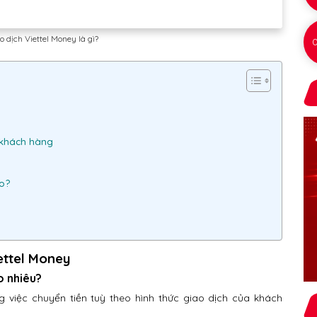
 dịch Viettel Money là gì?
 khách hàng
ào?
l
ettel Money
o nhiêu?
g việc chuyển tiền tuỳ theo hình thức giao dịch của khách