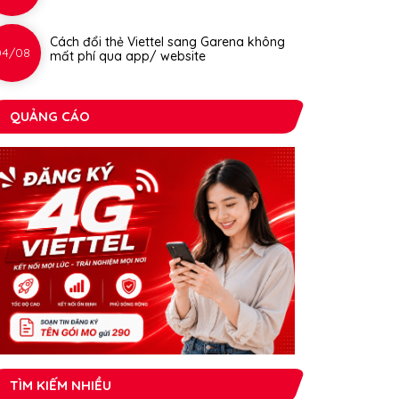
Cách đổi thẻ Viettel sang Garena không
04/08
mất phí qua app/ website
QUẢNG CÁO
TÌM KIẾM NHIỀU