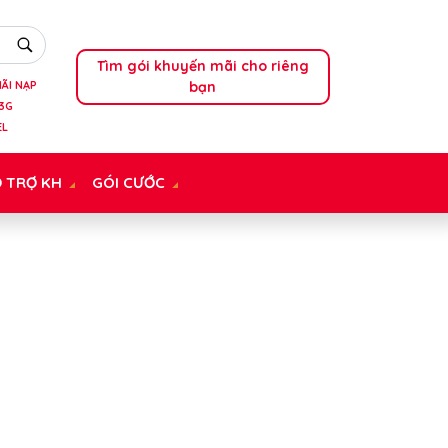
Tìm gói khuyến mãi cho riêng
bạn
ÃI NẠP
3G
EL
 TRỢ KH
GÓI CƯỚC