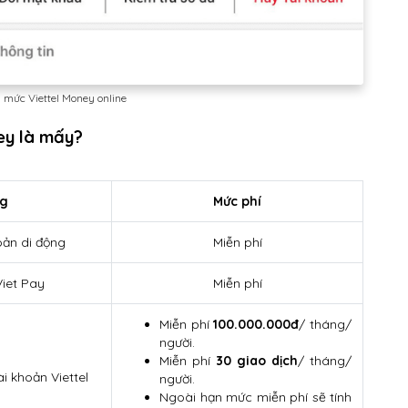
 mức Viettel Money online
ney là mấy?
y
ng
Mức phí
oản di động
Miễn phí
iet Pay
Miễn phí
Miễn phí
100.000.000đ
/ tháng/
người.
Miễn phí
30 giao dịch
/ tháng/
i khoản Viettel
người.
Ngoài hạn mức miễn phí sẽ tính