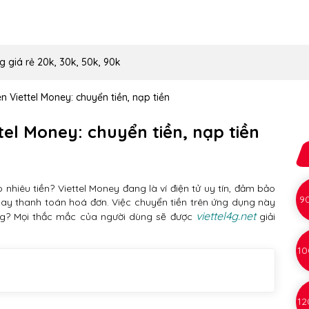
g giá rẻ 20k, 30k, 50k, 90k
n Viettel Money: chuyển tiền, nạp tiền
tel Money: chuyển tiền, nạp tiền
 nhiêu tiền? Viettel Money đang là ví điện tử uy tín, đảm bảo
9
hay thanh toán hoá đơn. Việc chuyển tiền trên ứng dụng này
viettel4g.net
ông? Mọi thắc mắc của người dùng sẽ được
giải
10
12