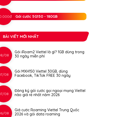
0.000đ
Gói cước 5G150 - 180GB
BÀI VIẾT MỚI NHẤT
Gói iRoam2 Viettel là gì? 1GB dùng trong
08/08
30 ngày miễn phí
Gói MXH150 Viettel 30GB, dùng
07/08
Facebook, TikTok FREE 30 ngày
Đăng ký gói cước gọi ngoại mạng Viettel
07/08
nào giá rẻ nhất năm 2026
Giá cước Roaming Viettel Trung Quốc
06/08
2026 và gói data roaming