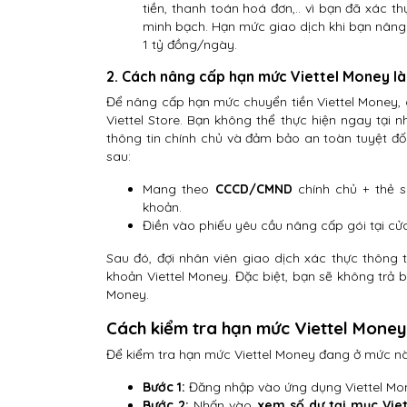
tiền, thanh toán hoá đơn,.. vì bạn đã xác t
minh bạch. Hạn mức giao dịch khi bạn nâng c
1 tỷ đồng/ngày.
2. Cách nâng cấp hạn mức Viettel Money là
Để nâng cấp hạn mức chuyển tiền Viettel Money, c
Viettel Store. Bạn không thể thực hiện ngay tại
thông tin chính chủ và đảm bảo an toàn tuyệt đố
sau:
Mang theo
CCCD/CMND
chính chủ + thẻ 
khoản.
Điền vào phiếu yêu cầu nâng cấp gói tại cử
Sau đó, đợi nhân viên giao dịch xác thực thông 
khoản Viettel Money. Đặc biệt, bạn sẽ không trả bấ
Money.
Cách kiểm tra hạn mức Viettel Money
Để kiểm tra hạn mức Viettel Money đang ở mức nà
Bước 1:
Đăng nhập vào ứng dụng Viettel Mo
Bước 2:
Nhấn vào
xem số dư tại mục Viet