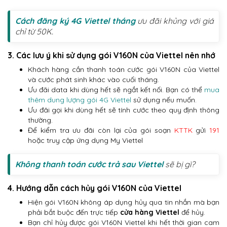
Cách đăng ký 4G Viettel tháng
ưu đãi khủng với giá
chỉ từ 50K.
3. Các lưu ý khi sử dụng gói V160N của Viettel nên nhớ
Khách hàng cần thanh toán cước gói V160N của Viettel
và cước phát sinh khác vào cuối tháng.
Ưu đãi data khi dùng hết sẽ ngắt kết nối. Bạn có thể
mua
thêm dung lượng gói 4G Viettel
sử dụng nếu muốn.
Ưu đãi gọi khi dùng hết sẽ tính cước theo quy định thông
thường.
Để kiểm tra ưu đãi còn lại của gói soạn
KTTK
gửi
191
hoặc truy cập ứng dụng My Viettel
Không thanh toán cước trả sau Viettel
sẽ bị gì?
4. Hướng dẫn cách hủy gói V160N của Viettel
Hiện gói V160N không áp dụng hủy qua tin nhắn mà bạn
phải bắt buộc đến trực tiếp
cửa hàng Viettel
để hủy.
Bạn chỉ hủy được gói V160N Viettel khi hết thời gian cam