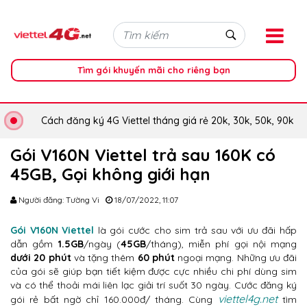
Tìm gói khuyến mãi cho riêng bạn
Cách đăng ký 4G Viettel tháng giá rẻ 20k, 30k, 50k, 90k
Gói V160N Viettel trả sau 160K có
45GB, Gọi không giới hạn
Người đăng: Tường Vi
18/07/2022, 11:07
Gói V160N Viettel
là gói cước cho sim trả sau với ưu đãi hấp
dẫn gồm
1.5GB
/ngày (
45GB
/tháng), miễn phí gọi nội mạng
dưới 20 phút
và tặng thêm
60 phút
ngoại mạng. Những ưu đãi
của gói sẽ giúp bạn tiết kiệm được cực nhiều chi phí dùng sim
và có thể thoải mái liên lạc giải trí suốt 30 ngày. Cước đăng ký
viettel4g.net
gói rẻ bất ngờ chỉ 160.000đ/ tháng. Cùng
tìm