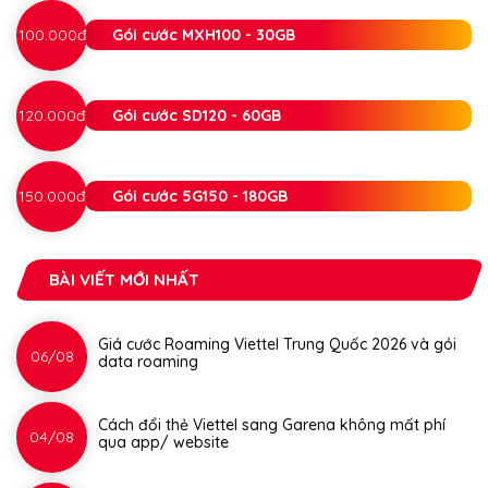
100.000đ
Gói cước MXH100 - 30GB
120.000đ
Gói cước SD120 - 60GB
150.000đ
Gói cước 5G150 - 180GB
BÀI VIẾT MỚI NHẤT
Giá cước Roaming Viettel Trung Quốc 2026 và gói
06/08
data roaming
Cách đổi thẻ Viettel sang Garena không mất phí
04/08
qua app/ website