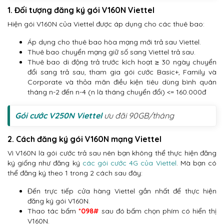
1. Đối tượng đăng ký gói V160N Viettel
Hiện gói V160N của Viettel được áp dụng cho các thuê bao:
Áp dụng cho thuê bao hòa mạng mới trả sau Viettel.
Thuê bao chuyển mạng giữ số sang Viettel trả sau.
Thuê bao di động trả trước kích hoạt ≥ 30 ngày chuyển
đổi sang trả sau, tham gia gói cước Basic+, Family và
Corporate và thỏa mãn điều kiện tiêu dùng bình quân
tháng n-2 đến n-4 (n là tháng chuyển đổi) <= 160.000đ
Gói cước V250N Viettel
ưu đãi 90GB/tháng
2. Cách đăng ký gói V160N mạng Viettel
Vì V160N là gói cước trả sau nên bạn không thể thực hiện đăng
ký giống như đăng ký
các gói cước 4G của Viettel
. Mà bạn có
thể đăng ký theo 1 trong 2 cách sau đây:
Đến trực tiếp cửa hàng Viettel gần nhất để thực hiện
đăng ký gói V160N.
Thao tác bấm
*098#
sau đó bấm chọn phím có hiển thị
V160N.