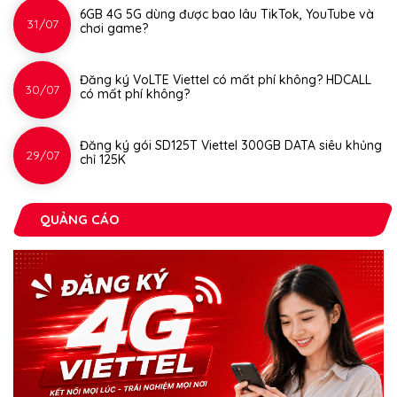
6GB 4G 5G dùng được bao lâu TikTok, YouTube và
31/07
chơi game?
Đăng ký VoLTE Viettel có mất phí không? HDCALL
30/07
có mất phí không?
Đăng ký gói SD125T Viettel 300GB DATA siêu khủng
29/07
chỉ 125K
QUẢNG CÁO