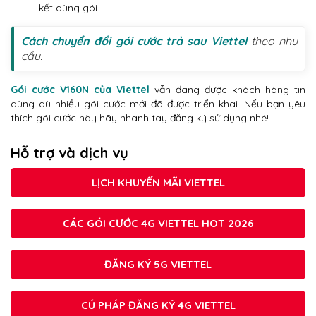
kết dùng gói.
Cách chuyển đổi gói cước trả sau Viettel
theo nhu
cầu.
Gói cước V160N của Viettel
vẫn đang được khách hàng tin
dùng dù nhiều gói cước mới đã được triển khai. Nếu bạn yêu
thích gói cước này hãy nhanh tay đăng ký sử dụng nhé!
Hỗ trợ và dịch vụ
LỊCH KHUYẾN MÃI VIETTEL
CÁC GÓI CƯỚC 4G VIETTEL HOT 2026
ĐĂNG KÝ 5G VIETTEL
CÚ PHÁP ĐĂNG KÝ 4G VIETTEL