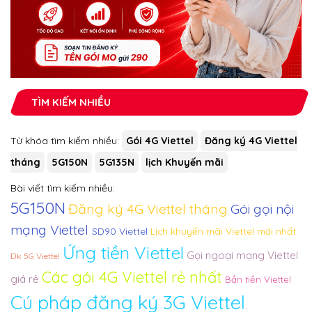
TÌM KIẾM NHIỀU
Từ khóa tìm kiếm nhiều:
Gói 4G Viettel
Đăng ký 4G Viettel
tháng
5G150N
5G135N
lịch Khuyến mãi
Bài viết tìm kiếm nhiều:
5G150N
Đăng ký 4G Viettel tháng
Gói gọi nội
mạng Viettel
SD90 Viettel
Lịch khuyến mãi Viettel mới nhất
Ứng tiền Viettel
Gọi ngoại mạng Viettel
Đk 5G Viettel
Các gói 4G Viettel rẻ nhất
giá rẻ
Bắn tiền Viettel
Cú pháp đăng ký 3G Viettel
.