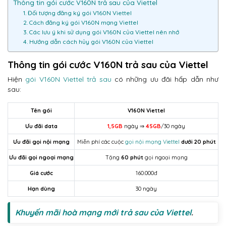
Thông tin gói cước V160N trả sau của Viettel
1. Đối tượng đăng ký gói V160N Viettel
2. Cách đăng ký gói V160N mạng Viettel
3. Các lưu ý khi sử dụng gói V160N của Viettel nên nhớ
4. Hướng dẫn cách hủy gói V160N của Viettel
Thông tin gói cước V160N trả sau của Viettel
Hiện
gói V160N Viettel trả sau
có những ưu đãi hấp dẫn như
sau:
Tên gói
V160N Viettel
Ưu đãi data
1,5GB
ngày ⇒
45GB
/30 ngày
Ưu đãi gọi nội mạng
Miễn phí các cuộc
gọi nội mạng Viettel
dưới 20 phút
Ưu đãi gọi ngoại mạng
Tặng
60 phút
gọi ngoại mạng
Giá cước
160.000đ
Hạn dùng
30 ngày
Khuyến mãi hoà mạng mới trả sau của Viettel
.