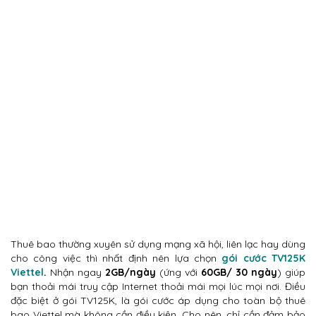
Thuê bao thường xuyên sử dụng mạng xã hội, liên lạc hay dùng
cho công việc thì nhất định nên lựa chọn
gói cước TV125K
Viettel
.
Nhận ngay
2GB/ngày
(ứng với
60GB/ 30 ngày
) giúp
bạn thoải mái truy cập Internet thoải mái mọi lúc mọi nơi. Điều
đặc biệt ở gói TV125K, là gói cước áp dụng cho toàn bộ thuê
bao Viettel mà không cần điều kiện. Cho nên, chỉ cần đảm bảo