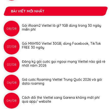
BÀI VIẾT MỚI NHẤT
Gói iRoam2 Viettel là gì? 1GB dùng trong 30 ngày
08/08
miễn phí
Gói MXH150 Viettel 30GB, dùng Facebook, TikTok
07/08
FREE 30 ngày
Đăng ký gói cước gọi ngoại mạng Viettel nào giá rẻ
07/08
nhất năm 2026
Giá cước Roaming Viettel Trung Quốc 2026 và gói
06/08
data roaming
Cách đổi thẻ Viettel sang Garena không mất phí
04/08
qua app/ website