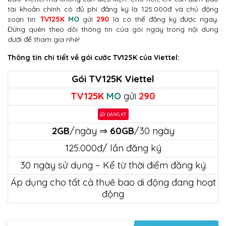
tài khoản chính có đủ phí đăng ký là 125.000đ và chủ động
soạn tin:
TV125K
MO
gửi
290
là có thể đăng ký được ngay.
Đừng quên theo dõi thông tin của gói ngay trong nội dung
dưới để tham gia nhé!
Thông tin chi tiết về gói cước TV125K của Viettel:
Gói TV125K Viettel
TV125K
MO
gửi
290
ĐĂNG KÝ
2GB
/ngày ⇒
60GB
/30 ngày
125.000đ/ lần đăng ký
30 ngày sử dụng – Kể từ thời điểm đăng ký
Áp dụng cho tất cả thuê bao di động đang hoạt
động