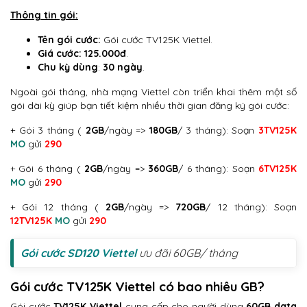
Thông tin gói:
Tên gói cước:
Gói cước TV125K Viettel.
Giá cước:
125.000đ
.
Chu kỳ dùng
:
30 ngày
.
Ngoài gói tháng, nhà mạng Viettel còn triển khai thêm một số
gói dài kỳ giúp bạn tiết kiệm nhiều thời gian đăng ký gói cước:
+ Gói 3 tháng (
2GB
/ngày =>
180GB
/ 3 tháng): Soạn
3TV125K
MO
gửi
290
+ Gói 6 tháng (
2GB
/ngày =>
360GB
/ 6 tháng): Soạn
6TV125K
MO
gửi
290
+ Gói 12 tháng (
2GB
/ngày =>
720GB
/ 12 tháng): Soạn
12TV125K
MO
gửi
290
Gói cước SD120 Viettel
ưu đãi 60GB/ tháng
Gói cước TV125K Viettel có bao nhiêu GB?
Gói cước
TV125K Viettel
cung cấp cho người dùng
60GB data