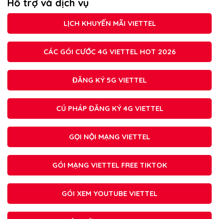
Hỗ trợ và dịch vụ
LỊCH KHUYẾN MÃI VIETTEL
CÁC GÓI CƯỚC 4G VIETTEL HOT 2026
ĐĂNG KÝ 5G VIETTEL
CÚ PHÁP ĐĂNG KÝ 4G VIETTEL
GỌI NỘI MẠNG VIETTEL
GÓI MẠNG VIETTEL FREE TIKTOK
GÓI XEM YOUTUBE VIETTEL