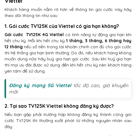
Viettel
Khách hàng muốn nắm rõ hơn về thông tin gói cước này hãy
theo dõi thông tin như sau:
1. Gói cước TV125K của Viettel có gia hạn không?
Gói cước TV125K 4G Viettel
có tính năng tự động gia hạn khi
hết chu kỳ. Mỗi khi hết chu kỳ
1 tháng, 3 tháng, 6 tháng hay
12 tháng
nếu số tiền trong tài khoản chính còn đủ cho gói cước
thì hệ thống gia hạn bình thường. Do đó, nếu khách hàng không
muốn dùng nữa hãy huỷ gia hạn gói cước. Sau khi huỷ gia hạn
thì mọi ưu đãi được sử dụng đến khi hết chu kỳ nên khách hàng
yên tâm để sử dụng.
Đăng ký mạng 5G Viettel
tốc độ cao, giá khuyến
mãi
2. Tại sao TV125K Viettel không đăng ký được?
Nếu bạn gặp phải trường hợp không đăng ký thành công gói
cước TV125K thì thường xuất phát từ những nguyên nhân sau
đây: