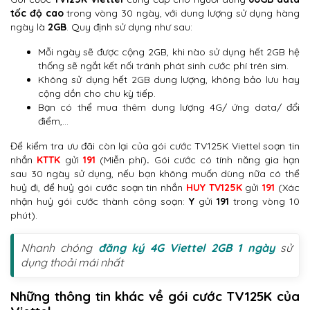
tốc độ cao
trong vòng 30 ngày, với dung lượng sử dụng hàng
ngày là
2GB
. Quy định sử dụng như sau:
Mỗi ngày sẽ được cộng 2GB, khi nào sử dụng hết 2GB hệ
thống sẽ ngắt kết nối tránh phát sinh cước phí trên sim.
Không sử dụng hết 2GB dung lượng, không bảo lưu hay
cộng dồn cho chu kỳ tiếp.
Bạn có thể mua thêm dung lượng 4G/ ứng data/ đổi
điểm,…
Để kiểm tra ưu đãi còn lại của gói cước TV125K Viettel soạn tin
nhắn
KTTK
gửi
191
(Miễn phí)
.
Gói cước có tính năng gia hạn
sau 30 ngày sử dụng, nếu bạn không muốn dùng nữa có thể
huỷ đi, để huỷ gói cước soạn tin nhắn
HUY TV125K
gửi
191
(Xác
nhận huỷ gói cước thành công soạn:
Y
gửi
191
trong vòng 10
phút).
Nhanh chóng
đăng ký 4G Viettel 2GB 1 ngày
sử
dụng thoải mái nhất
Những thông tin khác về gói cước TV125K của