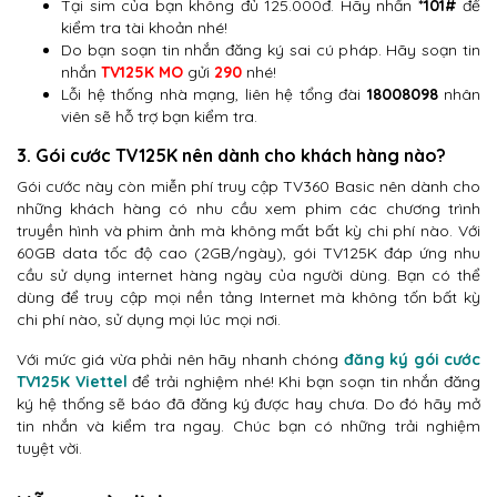
Tại sim của bạn không đủ 125.000đ. Hãy nhấn
*101#
để
kiểm tra tài khoản nhé!
Do bạn soạn tin nhắn đăng ký sai cú pháp. Hãy soạn tin
nhắn
TV125K MO
gửi
290
nhé!
Lỗi hệ thống nhà mạng, liên hệ tổng đài
18008098
nhân
viên sẽ hỗ trợ bạn kiểm tra.
3. Gói cước TV125K nên dành cho khách hàng nào?
Gói cước này còn miễn phí truy cập TV360 Basic nên dành cho
những khách hàng có nhu cầu xem phim các chương trình
truyền hình và phim ảnh mà không mất bất kỳ chi phí nào. Với
60GB data tốc độ cao (2GB/ngày), gói TV125K đáp ứng nhu
cầu sử dụng internet hàng ngày của người dùng. Bạn có thể
dùng để truy cập mọi nền tảng Internet mà không tốn bất kỳ
chi phí nào, sử dụng mọi lúc mọi nơi.
Với mức giá vừa phải nên hãy nhanh chóng
đăng ký gói cước
TV125K Viettel
để trải nghiệm nhé! Khi bạn soạn tin nhắn đăng
ký hệ thống sẽ báo đã đăng ký được hay chưa. Do đó hãy mở
tin nhắn và kiểm tra ngay. Chúc bạn có những trải nghiệm
tuyệt vời.