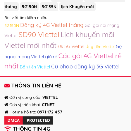
tháng
5G150N
5G135N
lịch Khuyến mãi
Bài viết tìm kiếm nhiều:
Đăng ký 4G Viettel tháng
Gói gọi nội mạng
5G150N
SD90 Viettel
Lịch khuyến mãi
Viettel
Viettel mới nhất
Đk 5G Viettel
Gọi
Ứng tiền Viettel
Các gói 4G Viettel rẻ
ngoại mạng Viettel giá rẻ
nhất
Cú pháp đăng ký 3G Viettel
Bắn tiền Viettel
.
THÔNG TIN LIÊN HỆ
Đơn vị cung cấp:
VIETTEL
Đơn vị triển khai:
CTNET
Hotline hỗ trợ:
0971 172 457
THÔNG TIN 4G