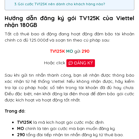
3. Gói cước TV125K nên dành cho khách hàng nào?
Hướng dẫn đăng ký gói TV125K của Viettel
nhận 180GB
Tất cả thuê bao di động đang hoạt động đảm bảo tài khoản
chính có đủ 125.000đ và soạn tin theo cú pháp sau:
TV125K
MO
gửi
290
Hoặc click
ĐĂNG KÝ
Sau khi gửi tin nhắn thành công, bạn sẽ nhận được thông báo
xác nhận từ hệ thống Viettel. Nếu không nhận được, hãy kiểm
tra lại cú pháp hoặc số tiền trong tài khoản đã đủ hay chưa.
Điều đặc biệt, nên khởi động lại điện thoại để đảm bảo gói cước
được kích hoạt và hoạt động tốt nhất.
Trong đó:
TV125K
là mã kích hoạt gói cước mặc định.
MO
chính là tên gói cước mà bạn muốn đăng ký.
290
tổng đài tiếp nhận tin nhắn đăng ký từ thuê bao.