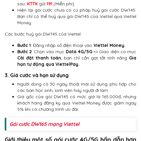
sau:
KTTK
gửi
191
(Miễn phí)
Hiện tại gói cước chưa có cú pháp huỷ gói cước DW145.
Bạn chỉ có thể huỷ qua gói DW145 của Viettel qua Viettel
Money.
Các bước huỷ gói DW145 của Viettel:
Bước 1
: Đăng nhập số điện thoại vào
Viettel Money.
Bước 2
: Chọn vào mục
Data 4G/5G
=> Giao diện có mục
Cài đặt thanh toán
, bạn chỉ cần gạt tắt tính năng
Gia
hạn tự động qua ViettelPay.
3. Giá cước và hạn sử dụng
Người dùng có 30 ngày thoải mái sử dụng, phù hợp cho
các bạn học sinh, sinh viên hay người đi làm.
Giá gốc của gói DW145 có mức giá là 165.000đ, nhưng
khách hàng đăng ký qua Viettel Money được giảm ngay
5% khi có chương trình ưu đãi.
Gói cước DW165 mạng Viettel
Giới thiệu một số gói cước 4G/5G hấp dẫn hơn