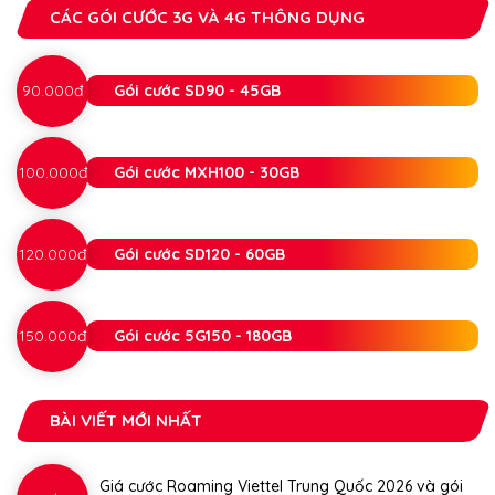
CÁC GÓI CƯỚC 3G VÀ 4G THÔNG DỤNG
90.000đ
Gói cước SD90 - 45GB
100.000đ
Gói cước MXH100 - 30GB
120.000đ
Gói cước SD120 - 60GB
150.000đ
Gói cước 5G150 - 180GB
BÀI VIẾT MỚI NHẤT
Giá cước Roaming Viettel Trung Quốc 2026 và gói