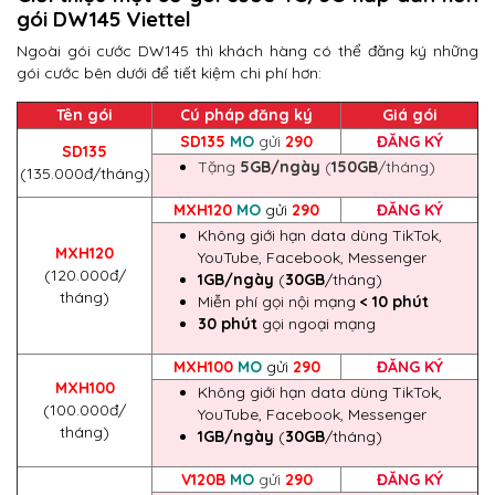
gói DW145 Viettel
Ngoài gói cước DW145 thì khách hàng có thể đăng ký những
gói cước bên dưới để tiết kiệm chi phí hơn:
Tên gói
Cú pháp đăng ký
Giá gói
SD135
MO
gửi
290
ĐĂNG KÝ
SD135
Tặng
5GB/ngày
(
150GB
/tháng)
(135.000đ/tháng)
MXH120
MO
gửi
290
ĐĂNG KÝ
Không giới hạn data dùng TikTok,
MXH120
YouTube, Facebook, Messenger
(120.000đ/
1GB/ngày
(
30GB
/tháng)
tháng)
Miễn phí gọi nội mạng
< 10 phút
30 phút
gọi ngoại mạng
MXH100
MO
gửi
290
ĐĂNG KÝ
MXH100
Không giới hạn data dùng TikTok,
(100.000đ/
YouTube, Facebook, Messenger
tháng)
1GB/ngày
(
30GB
/tháng)
V120B
MO
gửi
290
ĐĂNG KÝ