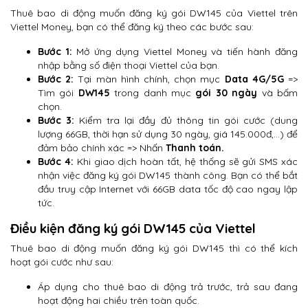
Thuê bao di động muốn đăng ký gói DW145 của Viettel trên
Viettel Money, bạn có thể đăng ký theo các bước sau:
Bước 1:
Mở ứng dụng Viettel Money và tiến hành đăng
nhập bằng số điện thoại Viettel của bạn.
Bước 2:
Tại màn hình chính, chọn mục
Data 4G/5G
=>
Tìm gói
DW145
trong danh mục
gói 30 ngày
và bấm
chọn.
Bước 3:
Kiểm tra lại đầy đủ thông tin gói cước (dung
lượng 66GB, thời hạn sử dụng 30 ngày, giá 145.000đ,…) để
đảm bảo chính xác => Nhấn
Thanh toán.
Bước 4:
Khi giao dịch hoàn tất, hệ thống sẽ gửi SMS xác
nhận việc đăng ký gói DW145 thành công. Bạn có thể bắt
đầu truy cập Internet với 66GB data tốc độ cao ngay lập
tức.
Điều kiện đăng ký gói DW145 của Viettel
Thuê bao di động muốn đăng ký gói DW145 thì có thể kích
hoạt gói cước như sau:
Áp dụng cho thuê bao di động trả trước, trả sau đang
hoạt động hai chiều trên toàn quốc.