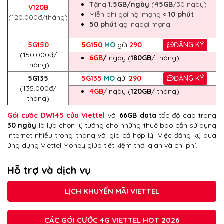
Tặng
1.5GB/ngày
(
45GB
/30 ngày)
V120B
Miễn phí gọi nội mạng
< 10 phút
(120.000đ/tháng)
50 phút
gọi ngoại mạng
5G150
5G150
MO
gửi
290
ĐĂNG KÝ
(150.000đ/
6GB
/
ngày (
180GB
/ tháng)
tháng)
5G135
5G135
MO
gửi
290
ĐĂNG KÝ
(135.000đ/
4GB
/ ngày (
120GB
/ tháng)
tháng)
Gói cước DW145 của Viettel
với
66GB data
tốc độ cao trong
30 ngày
là lựa chọn lý tưởng cho những thuê bao cần sử dụng
Internet nhiều trong tháng với giá cả hợp lý. Việc đăng ký qua
ứng dụng Viettel Money giúp tiết kiệm thời gian và chi phí.
Hỗ trợ và dịch vụ
LỊCH KHUYẾN MÃI VIETTEL
CÁC GÓI CƯỚC 4G VIETTEL HOT 2026