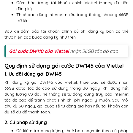
Đảm bảo trong tài khoản chính Viettel Money đủ tiền
đăng ký.
Thuê bao dùng Internet nhiều trong tháng, khoảng 66GB
trở lên.
Sau khi đảm bảo tài khoản chính đủ phí đăng ký bạn có thể
thực hiện các bước đăng ký như trên.
Gói cước DW110 của Viettel
nhận 36GB tốc độ cao
Quy định sử dụng gói cước DW145 của Viettel
1. Ưu đãi dùng gói DW145
Khi đăng ký gói DW145 của Viettel, thuê bao sẽ được nhận
66GB data tốc độ cao sử dụng trong 30 ngày. Khi dùng hết
dung lượng ưu đãi, hệ thống sẽ tự động dừng truy cập Internet
tốc độ cao để tránh phát sinh chi phí ngoài ý muốn. Sau mỗi
chu kỳ 30 ngày, gói cước sẽ tự động gia hạn nếu tài khoản còn
đủ số dư để thanh toán.
2. Cú pháp sử dụng
Để kiểm tra dung lượng, thuê bao soạn tin theo cú pháp