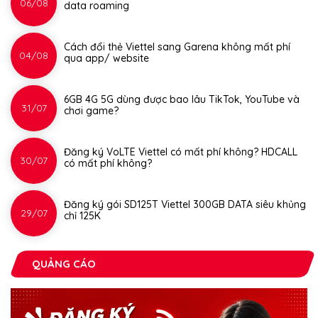
06/08
data roaming
Cách đổi thẻ Viettel sang Garena không mất phí
04/08
qua app/ website
6GB 4G 5G dùng được bao lâu TikTok, YouTube và
31/07
chơi game?
Đăng ký VoLTE Viettel có mất phí không? HDCALL
30/07
có mất phí không?
Đăng ký gói SD125T Viettel 300GB DATA siêu khủng
29/07
chỉ 125K
QUẢNG CÁO