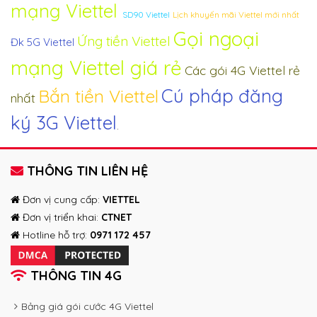
mạng Viettel
SD90 Viettel
Lịch khuyến mãi Viettel mới nhất
Gọi ngoại
Ứng tiền Viettel
Đk 5G Viettel
mạng Viettel giá rẻ
Các gói 4G Viettel rẻ
Cú pháp đăng
Bắn tiền Viettel
nhất
ký 3G Viettel
.
THÔNG TIN LIÊN HỆ
Đơn vị cung cấp:
VIETTEL
Đơn vị triển khai:
CTNET
Hotline hỗ trợ:
0971 172 457
THÔNG TIN 4G
Bảng giá gói cước 4G Viettel