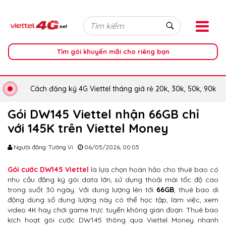
Tìm gói khuyến mãi cho riêng bạn
Cách đăng ký 4G Viettel tháng giá rẻ 20k, 30k, 50k, 90k
Gói DW145 Viettel nhận 66GB chỉ
với 145K trên Viettel Money
Người đăng: Tường Vi
06/05/2026, 00:05
Gói cước DW145 Viettel
là lựa chọn hoàn hảo cho thuê bao có
nhu cầu đăng ký gói data lớn, sử dụng thoải mái tốc độ cao
trong suốt 30 ngày. Với dung lượng lên tới
66GB
, thuê bao di
động dùng số dung lượng này có thể học tập, làm việc, xem
video 4K hay chơi game trực tuyến không gián đoạn. Thuê bao
kích hoạt gói cước DW145 thông qua Viettel Money nhanh