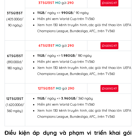
3T
5G135T
MO
gửi
290
ĐĂNG KÝ
11GB
/ ngày =>
990GB
/ 90 ngày
3T5G135T
Miễn phí xem World Cup trên TV360
(405.000đ/
Xem hơn 130 kênh truyền hình, các giải thể thao lớn UEFA
90 ngày)
Champions League, Bundesliga, AFC,…trên TV360
6T
5G135T
MO
gửi
290
ĐĂNG KÝ
11GB
/ ngày =>
1.980GB
/ 180 ngày
6T5G135T
Miễn phí xem World Cup trên TV360
(810.000đ/
Xem hơn 130 kênh truyền hình, các giải thể thao lớn UEFA
180 ngày)
Champions League, Bundesliga, AFC,…trên TV360
12T
5G135T
MO
gửi
290
ĐĂNG KÝ
11GB
/ ngày =>
3.960GB
/ 360 ngày
12T5G135T
Miễn phí xem World Cup trên TV360
(1.620.000đ/
Xem hơn 130 kênh truyền hình, các giải thể thao lớn UEFA
360 ngày)
Champions League, Bundesliga, AFC,…trên TV360
Điều kiện áp dụng và phạm vi triển khai gói