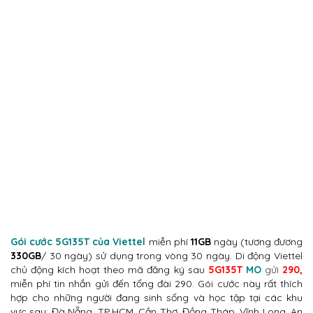
Gói cước 5G135T của Viettel
miễn phí
11GB
ngày (tương đương
330GB
/ 30 ngày) sử dụng trong vòng 30 ngày. Di động Viettel
chủ động kích hoạt theo mã đăng ký sau
5G135T
MO
gửi
290,
miễn phí tin nhắn gửi đến tổng đài 290. Gói cước này rất thích
hợp cho những người đang sinh sống và học tập tại các khu
vực sau: Đà Nẵng, TP.HCM, Cần Thơ, Đồng Tháp, Vĩnh Long, An