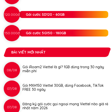
120.000đ
Gói cước SD120 - 60GB
150.000đ
Gói cước 5G150 - 180GB
BÀI VIẾT MỚI NHẤT
Gói iRoam2 Viettel là gì? 1GB dùng trong 30 ngày
08/08
miễn phí
Gói MXH150 Viettel 30GB, dùng Facebook, TikTok
07/08
FREE 30 ngày
Đăng ký gói cước gọi ngoại mạng Viettel nào giá rẻ
07/08
nhất năm 2026