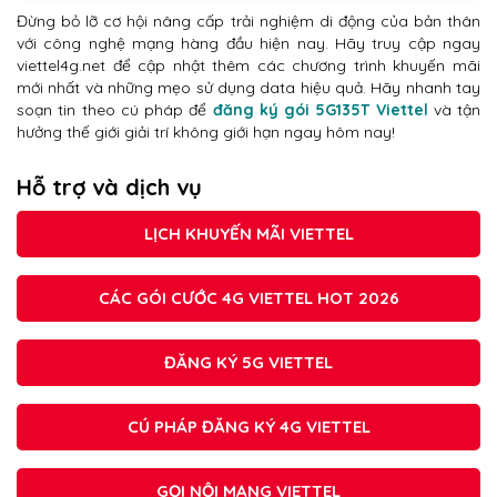
Đừng bỏ lỡ cơ hội nâng cấp trải nghiệm di động của bản thân
với công nghệ mạng hàng đầu hiện nay. Hãy truy cập ngay
viettel4g.net để cập nhật thêm các chương trình khuyến mãi
mới nhất và những mẹo sử dụng data hiệu quả. Hãy nhanh tay
soạn tin theo cú pháp để
đăng ký gói 5G135T Viettel
và tận
hưởng thế giới giải trí không giới hạn ngay hôm nay!
Hỗ trợ và dịch vụ
LỊCH KHUYẾN MÃI VIETTEL
CÁC GÓI CƯỚC 4G VIETTEL HOT 2026
ĐĂNG KÝ 5G VIETTEL
CÚ PHÁP ĐĂNG KÝ 4G VIETTEL
GỌI NỘI MẠNG VIETTEL