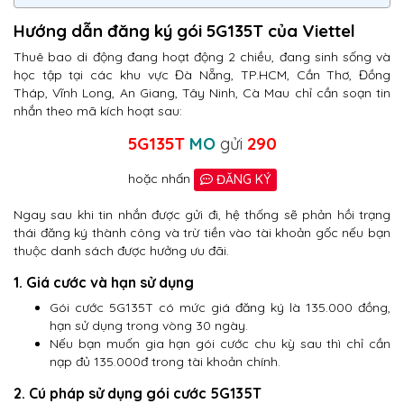
Hướng dẫn đăng ký gói 5G135T của Viettel
Thuê bao di động đang hoạt động 2 chiều, đang sinh sống và
học tập tại các khu vực Đà Nẵng, TP.HCM, Cần Thơ, Đồng
Tháp, Vĩnh Long, An Giang, Tây Ninh, Cà Mau chỉ cần soạn tin
nhắn theo mã kích hoạt sau:
5G135T
MO
gửi
290
hoặc nhấn
ĐĂNG KÝ
Ngay sau khi tin nhắn được gửi đi, hệ thống sẽ phản hồi trạng
thái đăng ký thành công và trừ tiền vào tài khoản gốc nếu bạn
thuộc danh sách được hưởng ưu đãi.
1. Giá cước và hạn sử dụng
Gói cước 5G135T có mức giá đăng ký là 135.000 đồng,
hạn sử dụng trong vòng 30 ngày.
Nếu bạn muốn gia hạn gói cước chu kỳ sau thì chỉ cần
nạp đủ 135.000đ trong tài khoản chính.
2. Cú pháp sử dụng gói cước 5G135T