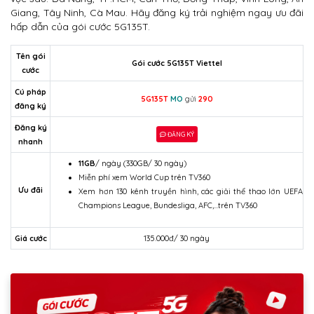
Giang, Tây Ninh, Cà Mau. Hãy đăng ký trải nghiệm ngay ưu đãi
hấp dẫn của gói cước 5G135T.
Tên gói
Gói cước 5G135T Viettel
cước
Cú pháp
5G135T
MO
gửi
290
đăng ký
Đăng ký
ĐĂNG KÝ
nhanh
11GB
/ ngày (330GB/ 30 ngày)
Miễn phí xem World Cup trên TV360
Ưu đãi
Xem hơn 130 kênh truyền hình, các giải thể thao lớn UEFA
Champions League, Bundesliga, AFC,…trên TV360
Giá cước
135.000đ/ 30 ngày