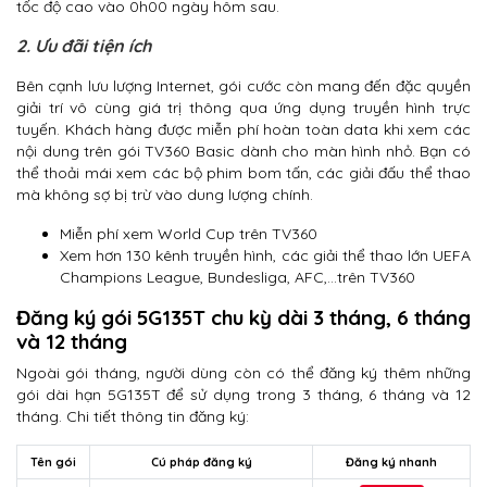
tốc độ cao vào 0h00 ngày hôm sau.
2. Ưu đãi tiện ích
Bên cạnh lưu lượng Internet, gói cước còn mang đến đặc quyền
giải trí vô cùng giá trị thông qua ứng dụng truyền hình trực
tuyến. Khách hàng được miễn phí hoàn toàn data khi xem các
nội dung trên gói TV360 Basic dành cho màn hình nhỏ. Bạn có
thể thoải mái xem các bộ phim bom tấn, các giải đấu thể thao
mà không sợ bị trừ vào dung lượng chính.
Miễn phí xem World Cup trên TV360
Xem hơn 130 kênh truyền hình, các giải thể thao lớn UEFA
Champions League, Bundesliga, AFC,…trên TV360
Đăng ký gói 5G135T chu kỳ dài 3 tháng, 6 tháng
và 12 tháng
Ngoài gói tháng, người dùng còn có thể đăng ký thêm những
gói dài hạn 5G135T để sử dụng trong 3 tháng, 6 tháng và 12
tháng. Chi tiết thông tin đăng ký:
Tên gói
Cú pháp đăng ký
Đăng ký nhanh