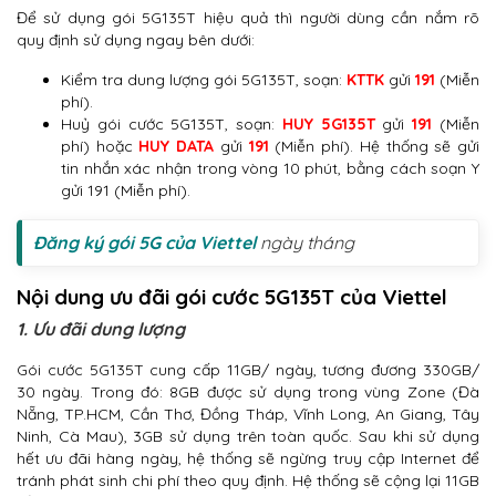
Để sử dụng gói 5G135T hiệu quả thì người dùng cần nắm rõ
quy định sử dụng ngay bên dưới:
Kiểm tra dung lượng gói 5G135T, soạn:
KTTK
gửi
191
(Miễn
phí).
Huỷ gói cước 5G135T, soạn:
HUY 5G135T
gửi
191
(Miễn
phí) hoặc
HUY DATA
gửi
191
(Miễn phí). Hệ thống sẽ gửi
tin nhắn xác nhận trong vòng 10 phút, bằng cách soạn Y
gửi 191 (Miễn phí).
Đăng ký gói 5G của Viettel
ngày tháng
Nội dung ưu đãi gói cước 5G135T của Viettel
1. Ưu đãi dung lượng
Gói cước 5G135T cung cấp 11GB/ ngày, tương đương 330GB/
30 ngày. Trong đó: 8GB được sử dụng trong vùng Zone (Đà
Nẵng, TP.HCM, Cần Thơ, Đồng Tháp, Vĩnh Long, An Giang, Tây
Ninh, Cà Mau), 3GB sử dụng trên toàn quốc. Sau khi sử dụng
hết ưu đãi hàng ngày, hệ thống sẽ ngừng truy cập Internet để
tránh phát sinh chi phí theo quy định. Hệ thống sẽ cộng lại 11GB