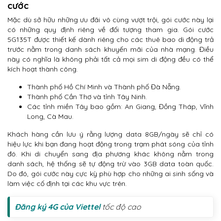
cước
Mặc dù sở hữu những ưu đãi vô cùng vượt trội, gói cước này lại
có những quy định riêng về đối tượng tham gia. Gói cước
5G135T được thiết kế dành riêng cho các thuê bao di động trả
trước nằm trong danh sách khuyến mãi của nhà mạng. Điều
này có nghĩa là không phải tất cả mọi sim di động đều có thể
kích hoạt thành công.
Thành phố Hồ Chí Minh và Thành phố Đà Nẵng.
Thành phố Cần Thơ và tỉnh Tây Ninh.
Các tỉnh miền Tây bao gồm: An Giang, Đồng Tháp, Vĩnh
Long, Cà Mau.
Khách hàng cần lưu ý rằng lượng data 8GB/ngày sẽ chỉ có
hiệu lực khi bạn đang hoạt động trong trạm phát sóng của tỉnh
đó. Khi di chuyển sang địa phương khác không nằm trong
danh sách, hệ thống sẽ tự động trừ vào 3GB data toàn quốc.
Do đó, gói cước này cực kỳ phù hợp cho những ai sinh sống và
làm việc cố định tại các khu vực trên.
Đăng ký 4G của Viettel
tốc độ cao