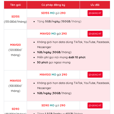
Tên gói
Cú pháp đăng ký
Ưu đãi
SD135
MO
gửi
290
ĐĂNG KÝ
SD135
Tặng
5GB/ngày
(
150GB
/tháng)
(135.000đ/tháng)
MXH120
MO
gửi
290
ĐĂNG KÝ
Không giới hạn data dùng TikTok, YouTube, Facebook,
MXH120
Messenger
(120.000đ/
1GB/ngày
(
30GB
/tháng)
tháng)
Miễn phí gọi nội mạng
dưới 10 phút
30 phút
gọi ngoại mạng
MXH100
MO
gửi
290
ĐĂNG KÝ
MXH100
Không giới hạn data dùng TikTok, YouTube, Facebook,
(100.000đ/
Messenger
tháng)
1GB/ngày
(
30GB
/tháng)
SD90
MO
gửi
290
ĐĂNG KÝ
SD90
Tặng
1.5GB/ngày
⇒
45GB
/tháng.
(90.000đ/tháng)