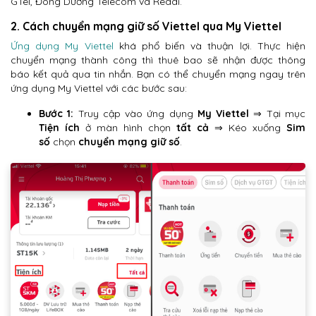
GTel, Đông Dương Telecom và Reddi.
2. Cách chuyển mạng giữ số Viettel qua My Viettel
Ứng dụng My Viettel
khá phổ biến và thuận lợi. Thực hiện
chuyển mạng thành công thì thuê bao sẽ nhận được thông
báo kết quả qua tin nhắn. Bạn có thể chuyển mạng ngay trên
ứng dụng My Viettel với các bước sau:
Bước 1:
Truy cập vào ứng dụng
My Viettel
⇒ Tại mục
Tiện ích
ở màn hình chọn
tất cả
⇒ Kéo xuống
Sim
số
chọn
chuyển mạng giữ số
.