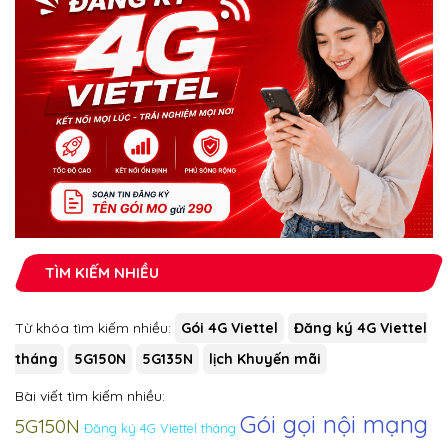
TÌM KIẾM NHIỀU
Từ khóa tìm kiếm nhiều:
Gói 4G Viettel
Đăng ký 4G Viettel
tháng
5G150N
5G135N
lịch Khuyến mãi
Bài viết tìm kiếm nhiều:
Gói gọi nội mạng
5G150N
Đăng ký 4G Viettel tháng