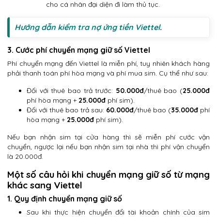
cho cá nhân đại diện đi làm thủ tục.
Hướng dẫn kiểm tra nợ ứng tiền Viettel
.
3. Cước phí chuyển mạng giữ số Viettel
Phí chuyển mạng đến Viettel là miễn phí, tuy nhiên khách hàng
phải thanh toán phí hòa mạng và phí mua sim. Cụ thể như sau:
Đối với thuê bao trả trước:
50.000đ
/thuê bao (
25.000đ
phí hòa mạng +
25.000đ
phí sim).
Đối với thuê bao trả sau:
60.000đ
/thuê bao (
35.000đ
phí
hòa mạng +
25.000đ
phí sim).
Nếu bạn nhận sim tại cửa hàng thì sẽ miễn phí cước vận
chuyển, ngược lại nếu bạn nhận sim tại nhà thì phí vận chuyển
là 20.000đ.
Một số câu hỏi khi chuyển mạng giữ số từ mạng
khác sang Viettel
1. Quy định chuyển mạng giữ số
Sau khi thực hiện chuyển đổi tài khoản chính của sim