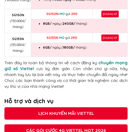
5G150N
MO
gửi
290
ĐĂNG KÝ
5G150N
(150.000đ/
8GB/
ngày (
240GB/
tháng)
tháng)
5G135N
MO
gửi
290
ĐĂNG KÝ
5G135N
(135.000đ/
6GB/
ngày (
180GB/
tháng)
tháng)
Trên đây là toàn bộ thông tin về cách đăng ký
chuyển mạng
giữ số Viettel
cực kỳ đơn giản. Còn chần chừ gì nữa, hãy
nhanh tay lưu lại bài viết này và thực hiện chuyển đổi ngay nhé!
Chúc các bạn thành công và có thời gian trải nghiệm các dịch
vụ thú vị của nhà mạng Viettel!
Hỗ trợ và dịch vụ
LỊCH KHUYẾN MÃI VIETTEL
CÁC GÓI CƯỚC 4G VIETTEL HOT 2026