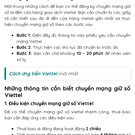
Một trong những cách để bạn có thể đăng ký chuyển mạng giữ
số là đến cửa hàng giao dịch Viettel. Bạn cần chuẩn bị các giấy
tờ cần thiết sau đó đi đến cửa hàng Viettel gần nhất và thực
hiện chuyển mạng giữ số theo các bước sau:
Bước 1:
Điền đầy đủ thông tin vào phiếu yêu cầu chuyển
mạng Viettel.
Bước 2:
Thực hiện các thủ tục đã chuẩn bị trước đó.
Bước 3:
Bạn cần chờ khoảng
10 – 20 phút
để nhân viên
xử lý.
Cách ứng tiền Viettel
mới nhất
Những thông tin cần biết chuyển mạng giữ số
Viettel
1. Điều kiện chuyển mạng giữ số Viettel
Để có thể chuyển mạng giữ số Viettel thành công, thuê bao
bạn cần đáp ứng các điều kiện sau:
Thuê bao di động đang hoạt động
2 chiều
.
Thời gian hoạt động tại nhà mạng cũ trên
6 tháng
tính từ