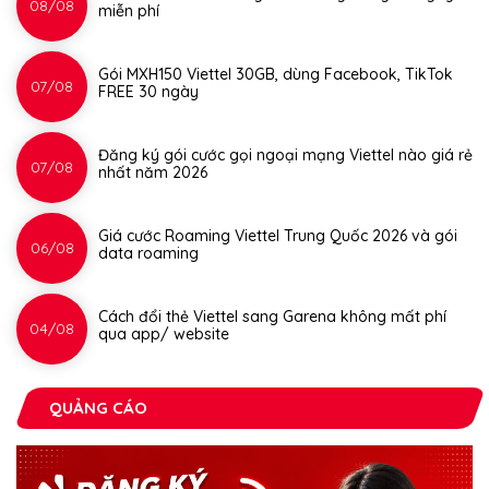
08/08
miễn phí
Gói MXH150 Viettel 30GB, dùng Facebook, TikTok
07/08
FREE 30 ngày
Đăng ký gói cước gọi ngoại mạng Viettel nào giá rẻ
07/08
nhất năm 2026
Giá cước Roaming Viettel Trung Quốc 2026 và gói
06/08
data roaming
Cách đổi thẻ Viettel sang Garena không mất phí
04/08
qua app/ website
QUẢNG CÁO