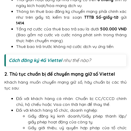
ngày kích hoạt/hòa mạng dịch vụ.
Thông tin thuê bao đăng ký chuyển mạng phải chính xác
như trên giấy tờ, kiểm tra: soạn
TTTB Số-giấy-tờ
gửi
1414
.
Tổng nợ cước của thuê bao trả sau là dưới
500.000 VNĐ
(Bao gồm nợ cước và cước nóng phát sinh trong tháng
thực hiện chuyển mạng).
Thuê bao trả trước không nợ cước dịch vụ ứng tiền.
Cách đăng ký 4G Viettel
như thế nào?
2. Thủ tục chuẩn bị để chuyển mạng giữ số Viettel
Khách hàng muốn chuyển mạng giữ số, hãy chuẩn bị các thủ
tục sau:
Đối với khách hàng cá nhân: Chuẩn bị CC/CCCD chính
chủ, hộ chiếu hoặc Visa còn thời hạn để thay thế.
Đối với khách hàng tổ chức, doanh nghiệp:
Giấy đăng ký kinh doanh/Giấy phép thành lập/
giấy phép hoạt động của công ty.
Giấy giới thiệu, uỷ quyền hợp pháp của tổ chức