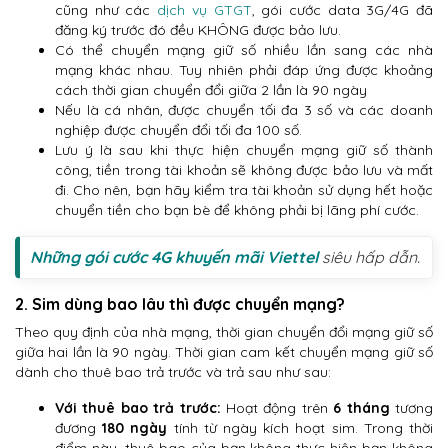
cũng như các
dịch vụ GTGT
, gói cước data 3G/4G đã
đăng ký trước đó đều KHÔNG được bảo lưu.
Có thể chuyển mạng giữ số nhiều lần sang các nhà
mạng khác nhau. Tuy nhiên phải đáp ứng được khoảng
cách thời gian chuyển đổi giữa 2 lần là 90 ngày
Nếu là cá nhân, được chuyển tối đa 3 số và các doanh
nghiệp được chuyển đổi tối đa 100 số.
Lưu ý là sau khi thực hiện chuyển mạng giữ số thành
công, tiền trong tài khoản sẽ không được bảo lưu và mất
đi. Cho nên, bạn hãy kiểm tra tài khoản sử dụng hết hoặc
chuyển tiền cho bạn bè để không phải bị lãng phí cước.
Những gói cước 4G khuyến mãi Viettel
siêu hấp dẫn.
2. Sim dùng bao lâu thì được chuyển mạng?
Theo quy định của nhà mạng, thời gian chuyển đổi mạng giữ số
giữa hai lần là 90 ngày. Thời gian cam kết chuyển mạng giữ số
dành cho thuê bao trả trước và trả sau như sau:
Với thuê bao trả trước:
Hoạt động trên
6 tháng
tương
đương
180 ngày
tính từ ngày kích hoạt sim. Trong thời
điểm này, thuê bao của bạn không thực hiện bạn không