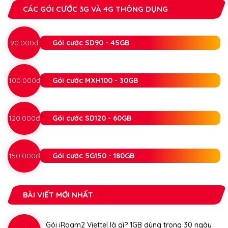
CÁC GÓI CƯỚC 3G VÀ 4G THÔNG DỤNG
90.000đ
Gói cước SD90 - 45GB
100.000đ
Gói cước MXH100 - 30GB
120.000đ
Gói cước SD120 - 60GB
150.000đ
Gói cước 5G150 - 180GB
BÀI VIẾT MỚI NHẤT
Gói iRoam2 Viettel là gì? 1GB dùng trong 30 ngày