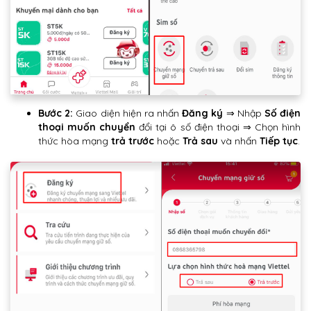
Bước 2:
Giao diện hiện ra nhấn
Đăng ký
⇒ Nhập
Số điện
thoại muốn chuyển
đổi tại ô số điện thoại ⇒ Chọn hình
thức hòa mạng
trả trước
hoặc
Trả sau
và nhấn
Tiếp tục
.