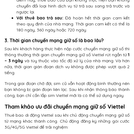
chuyển đổi loại hình dịch vụ từ trả sau sang trả trước và
ngược lại.
Với thuê bao trả sau:
Đã hoàn hết thời gian cam kết
theo quy định của nhà mạng. Thời gian cam kết có thể là
180 ngày, 360 ngày hoặc 720 ngày.
3. Thời gian chuyển mạng giữ số là bao lâu?
Sau khi khách hàng thực hiện nộp cước chuyển mạng giữ số thì
thông thường thời gian chuyển mạng giữ số Viettel rút ngắn từ
1
– 3 ngày
và tùy thuộc vào tốc độ xử lý của nhà mạng. Và hơn
nữa, thời gian gián đoạn dịch vụ không được phép vượt quá 2
tiếng.
Trong giai đoạn chờ đợi, sim cũ vẫn hoạt động bình thường nên
bạn không bị gián đoạn liên lạc. Sau khi nhận thông báo thành
công, bạn chỉ cần lắp sim Viettel mới là có thể sử dụng ngay.
Tham khảo ưu đãi chuyển mạng giữ số Viettel
Thuê bao di động Viettel sau khi chủ động chuyển mạng giữ số
từ mạng khác thành công. Chủ động đăng ký những gói cước
3G/4G/5G Viettel để trải nghiệm: