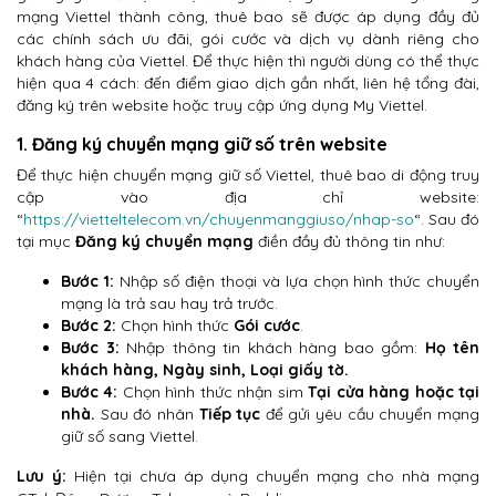
mạng Viettel thành công, thuê bao sẽ được áp dụng đầy đủ
các chính sách ưu đãi, gói cước và dịch vụ dành riêng cho
khách hàng của Viettel. Để thực hiện thì người dùng có thể thực
hiện qua 4 cách: đến điểm giao dịch gần nhất, liên hệ tổng đài,
đăng ký trên website hoặc truy cập ứng dụng My Viettel.
1. Đăng ký chuyển mạng giữ số trên website
Để thực hiện chuyển mạng giữ số Viettel, thuê bao di động truy
cập vào địa chỉ website:
“
https://vietteltelecom.vn/chuyenmanggiuso/nhap-so
“. Sau đó
tại mục
Đăng ký chuyển mạng
điền đầy đủ thông tin như:
Bước 1:
Nhập số điện thoại và lựa chọn hình thức chuyển
mạng là trả sau hay trả trước.
Bước 2:
Chọn hình thức
Gói cước
.
Bước 3:
Nhập thông tin khách hàng bao gồm:
Họ tên
khách hàng, Ngày sinh, Loại giấy tờ.
Bước 4:
Chọn hình thức nhận sim
Tại cửa hàng hoặc tại
nhà.
Sau đó nhân
Tiếp tục
để gửi yêu cầu chuyển mạng
giữ số sang Viettel.
Lưu ý:
Hiện tại chưa áp dụng chuyển mạng cho nhà mạng