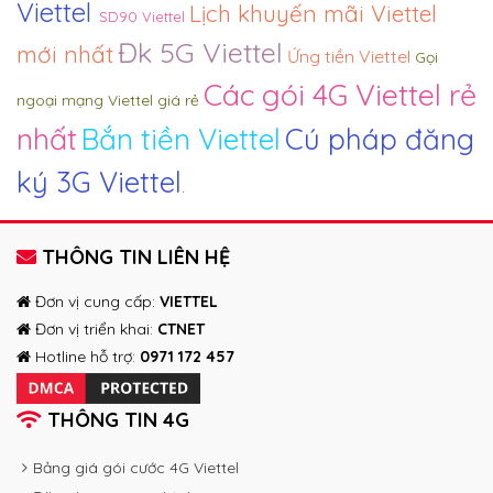
Viettel
Lịch khuyến mãi Viettel
SD90 Viettel
Đk 5G Viettel
mới nhất
Ứng tiền Viettel
Gọi
Các gói 4G Viettel rẻ
ngoại mạng Viettel giá rẻ
nhất
Bắn tiền Viettel
Cú pháp đăng
ký 3G Viettel
.
THÔNG TIN LIÊN HỆ
Đơn vị cung cấp:
VIETTEL
Đơn vị triển khai:
CTNET
Hotline hỗ trợ:
0971 172 457
THÔNG TIN 4G
Bảng giá gói cước 4G Viettel