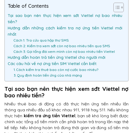
Table of Contents
Tại sao bạn nên thực hiện xem sđt Viettel nợ bao nhiêu
tiền?
Hướng dẫn những cách kiểm tra nợ ứng tiền Viettel mới
nhất
Cách 1: Tra cứu qua hộp thư SMS
Cách 2: Kiểm tra xem sđt còn nợ bao nhiêu tiền qua SMS
Cách 3: Gọi tổng đài xem mình còn nợ bao nhiêu tiền Viettel
Hướng dẫn hoàn trả tiền ứng Viettel cho người mới
Các câu hỏi về nợ ứng tiền SIM Viettel cần biết
1. Cách kiểm tra thuê bao còn nợ cước bao nhiêu?
3. Quy định hoàn tiền ứng của nhà mạng
Tại sao bạn nên thực hiện xem sđt Viettel nợ
bao nhiêu tiền?
Nhiều thuê bao di động có đã thực hiện ứng tiền nhiều lần
thông qua nhiều đầu số khác nhau 911, 9118 hay 511. Nếu không
thực hiện
kiểm tra ứng tiền Viettel
, bạn sẽ khó lòng biết được
chính xác tổng số tiền mình cần phải hoàn trả trong lần nạp thẻ
kế tiếp. Nếu không hoàn trả đúng thời gian và đúng số tiền mà