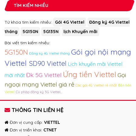
TÌM KIẾM NHIỀU
Từ khóa tìm kiếm nhiều:
Gói 4G Viettel
Đăng ký 4G Viettel
tháng
5G150N
5G135N
lịch Khuyến mãi
Bài viết tìm kiếm nhiều:
Gói gọi nội mạng
5G150N
Đăng ký 4G Viettel tháng
Viettel
SD90 Viettel
Lịch khuyến mãi Viettel
Ứng tiền Viettel
Đk 5G Viettel
Gọi
mới nhất
ngoại mạng Viettel giá rẻ
Các gói 4G Viettel rẻ nhất
Bắn tiền
.
Cú pháp đăng ký 3G Viettel
Viettel
THÔNG TIN LIÊN HỆ
Đơn vị cung cấp:
VIETTEL
Đơn vị triển khai:
CTNET