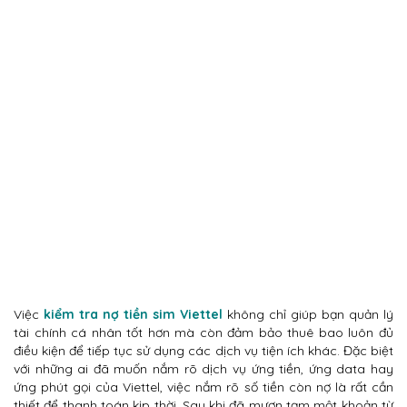
Việc
kiểm tra nợ tiền sim Viettel
không chỉ giúp bạn quản lý
tài chính cá nhân tốt hơn mà còn đảm bảo thuê bao luôn đủ
điều kiện để tiếp tục sử dụng các dịch vụ tiện ích khác. Đặc biệt
với những ai đã muốn nắm rõ dịch vụ ứng tiền, ứng data hay
ứng phút gọi của Viettel, việc nắm rõ số tiền còn nợ là rất cần
thiết để thanh toán kịp thời. Sau khi đã mượn tạm một khoản từ