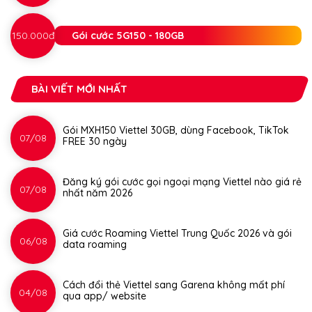
150.000đ
Gói cước 5G150 - 180GB
BÀI VIẾT MỚI NHẤT
Gói MXH150 Viettel 30GB, dùng Facebook, TikTok
07/08
FREE 30 ngày
Đăng ký gói cước gọi ngoại mạng Viettel nào giá rẻ
07/08
nhất năm 2026
Giá cước Roaming Viettel Trung Quốc 2026 và gói
06/08
data roaming
Cách đổi thẻ Viettel sang Garena không mất phí
04/08
qua app/ website