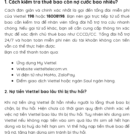
1. Cách kiểm tra thuê bao còn nợ cước bao nhiêu?
Cách đơn giản và chính xác nhất là gọi đến tổng đài miễn phí
của Viettel:
198
hoặc
18008198
. Bạn nên gọi trực tiếp từ số thuê
bao cần kiểm tra để nhân viên tổng đài hỗ trợ tra cứu nhanh
chóng. Nếu gọi từ số khác, bạn sẽ cần cung cấp thông tin xác
thực để xác định chủ thuê bao như CCCD/CC. Tổng đài hỗ trợ
24/7 và hoàn toàn miễn phí nên dù tài khoản không còn tiền
vẫn có thể thực hiện được.
Bạn có thể thanh toán qua:
Ứng dụng My Viettel.
Website vietteltelecom.vn.
Ví điện tử như MoMo, ZaloPay.
Điểm giao dịch Viettel hoặc ngân Saul ngân hàng.
2.
Nợ tiền Viettel bao lâu thì bị thu hồi?
Khi nợ tiền ứng Viettel ắt hẳn nhiều người lo lắng thuê bao bị
chặn, bị thu hồi. Hiện chưa có thời gian quy định chính xác về
việc nợ tiền Viettel bao lâu thì bị thu hồi. Tuy nhiên khi dùng sim
Viettel nếu không nạp tiền vào sim quá lâu thì sim sẽ hết hạn
dùng và bị huỷ do hết hạn sim. Vì thế hãy nạp tiền thuê bao để
trả nợ, tăng hạn dùng sim tránh bị thu hồi.