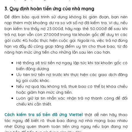
3. Quy định hoàn tiền ứng của nhà mạng
Để đảm bảo quá trình sử dụng không bị gián đoạn, bạn nên
nạp thêm một khoảng dư ra so với số nợ đã kiểm tra. Ví dụ, nếu
bạn kiểm tra thấy nợ 23.000đ, hãy nạp thẻ 50.000đ để sau khi
trả nợ, bạn vẫn còn 27.000đ trong tài khoản gốc để duy trì các
gói cước 4G hoặc thực hiện cuộc gọi. Ngoài ra, việc trả nợ đúng
hạn và đầy đủ cũng giúp tăng điểm uy tín cho thuê bao, từ đó
nâng hạn mức ứng tiền cho những lần sau lên cao hơn.
Hệ thống sẽ trừ tiền nợ ngay lập tức khi tài khoản gốc có
biến động dương.
Ưu tiên trừ tiền nợ trước khi thực hiện các giao dịch đăng
ký gói cước khác.
Nếu nợ quá lâu không trả, thuê bao có thể bị khóa chiều
hoặc giảm hạn mức ứng tiền.
Luôn giữ lại tin nhắn xác nhận trả nợ thành công để đối
chiếu khi cần thiết.
Cách kiểm tra số tiền đã ứng Viettel
thật dễ nên hãy thao
tác ngay để biết rõ thuê bao đang nợ nhà mạng bao nhiêu
nhé! Đừng quên thanh toán tiền ứng ngay nếu bạn đang nợ