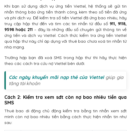
Khi bạn sử dụng dịch vụ ứng tiền Viettel, hệ thống sẽ gửi tin
nhắn thông báo ứng tiền thành công, kèm theo số tiền đã ứng
và phí dịch vụ. Để kiểm tra số tiền Viettel đã ứng bao nhiêu, hãy
truy cập hộp thư đến và tìm các tin nhắn từ đầu số
911, 9118,
9598 hoặc 211
– đây là những đầu số chuyên gửi thông tin về
ứng tiền và dịch vụ Viettel. Cách thức kiểm tra ứng tiền Viettel
qua hộp thư này chỉ áp dụng với thuê bao chưa xoá tin nhắn từ
nhà mạng.
Trường hợp bạn đã xoá SMS trong hộp thư thì hãy thực hiện
theo các cách tra cứu nợ Viettel bên dưới.
Các ngày khuyến mãi nạp thẻ của Viettel
giúp gia
tăng tài khoản
Cách 2: Kiểm tra xem sđt còn nợ bao nhiêu tiền qua
SMS
Thuê bao di động chủ động kiểm tra bằng tin nhắn xem sđt
mình còn nợ bao nhiêu tiền bằng cách thực hiện nhắn tin như
sau: