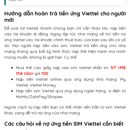
Hướng dẫn hoàn trả tiền ứng Viettel cho người
mới
Để xoá nợ Viettel nhanh chóng bạn chỉ cần thao tác nạp tiền
vào tài khoản di động. Ngay lập tức nhà mạng sẽ trừ tiền nợ
ứng Viettel vào tài khoản chính thuê bao của bạn sau khi có số
dư. Mọi người nạp tiền vào sim Viettel trả tiền ứng cho nhà
mạng thông qua bất kỳ hình thức nạp thẻ hiện hành mà mình
mong muốn, không bị giới hạn. Cụ thể:
Mua thẻ cào giấy nạp vào sim Viettel nhắn tin:
NT <Mã
thẻ cào>
gửi
100
.
Nạp tiền Viettel online qua ứng dụng nhà mạng: My
Viettel, Viettel Money.
Nạp tiền sim Viettel qua ứng dụng ngân hàng, ví điện tử
MoMo/ZaloPay/Shopee…
Ngoài cách tự nạp tiền bạn có thể nhận tiền bắn từ sim Viettel
khác sang để trừ nợ ứng của nhà mạng.
Các câu hỏi về nợ ứng tiền SIM Viettel cần biết