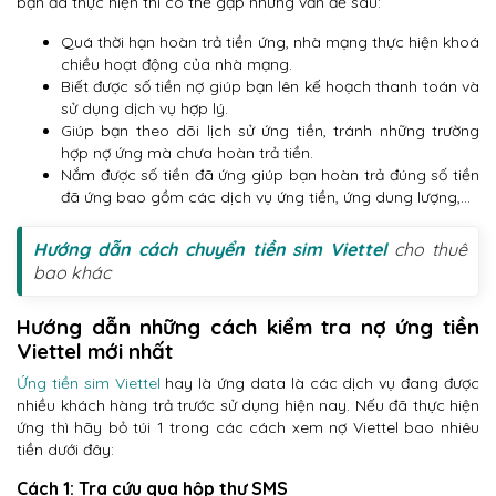
bạn đã thực hiện thì có thể gặp những vấn đề sau:
Quá thời hạn hoàn trả tiền ứng, nhà mạng thực hiện khoá
chiều hoạt động của nhà mạng.
Biết được số tiền nợ giúp bạn lên kế hoạch thanh toán và
sử dụng dịch vụ hợp lý.
Giúp bạn theo dõi lịch sử ứng tiền, tránh những trường
hợp nợ ứng mà chưa hoàn trả tiền.
Nắm được số tiền đã ứng giúp bạn hoàn trả đúng số tiền
đã ứng bao gồm các dịch vụ ứng tiền, ứng dung lượng,…
Hướng dẫn cách chuyển tiền sim Viettel
cho thuê
bao khác
Hướng dẫn những cách kiểm tra nợ ứng tiền
Viettel mới nhất
Ứng tiền sim Viettel
hay là ứng data là các dịch vụ đang được
nhiều khách hàng trả trước sử dụng hiện nay. Nếu đã thực hiện
ứng thì hãy bỏ túi 1 trong các cách xem nợ Viettel bao nhiêu
tiền dưới đây:
Cách 1: Tra cứu qua hộp thư SMS