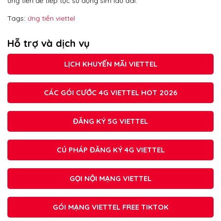
ứng tiền để tiếp tục sử dụng sim lâu dài.
Tags:
ứng tiền viettel
Hỗ trợ và dịch vụ
LỊCH KHUYẾN MÃI VIETTEL
CÁC GÓI CƯỚC 4G VIETTEL HOT 2026
ĐĂNG KÝ 5G VIETTEL
CÚ PHÁP ĐĂNG KÝ 4G VIETTEL
GỌI NỘI MẠNG VIETTEL
GÓI MẠNG VIETTEL FREE TIKTOK