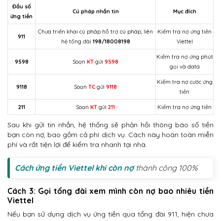
Đầu số
Cú pháp nhắn tin
Mục đích
ứng tiền
Chưa triển khai cú pháp hỗ trợ cú pháp, liên
Kiểm tra nợ ứng tiền
911
hệ tổng đài
198/18008198
Viettel
Kiểm tra nợ ứng phút
9598
Soạn
KT
gửi
9598
gọi và data
Kiểm tra nợ cước ứng
9118
Soạn
TC
gửi
9118
tiền
211
Soạn
KT
gửi
211
Kiểm tra nợ ứng tiền
Sau khi gửi tin nhắn, hệ thống sẽ phản hồi thông báo số tiền
bạn còn nợ, bao gồm cả phí dịch vụ. Cách này hoàn toàn miễn
phí và rất tiện lợi để kiểm tra nhanh tại nhà.
Cách ứng tiền Viettel khi còn nợ
thành công 100%
Cách 3: Gọi tổng đài xem mình còn nợ bao nhiêu tiền
Viettel
Nếu bạn sử dụng dịch vụ ứng tiền qua tổng đài 911, hiện chưa