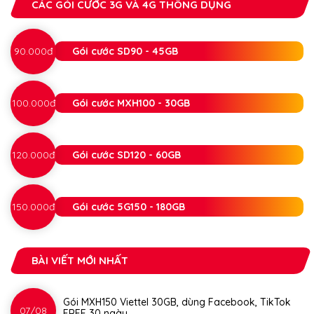
CÁC GÓI CƯỚC 3G VÀ 4G THÔNG DỤNG
90.000đ
Gói cước SD90 - 45GB
100.000đ
Gói cước MXH100 - 30GB
120.000đ
Gói cước SD120 - 60GB
150.000đ
Gói cước 5G150 - 180GB
BÀI VIẾT MỚI NHẤT
Gói MXH150 Viettel 30GB, dùng Facebook, TikTok
07/08
FREE 30 ngày