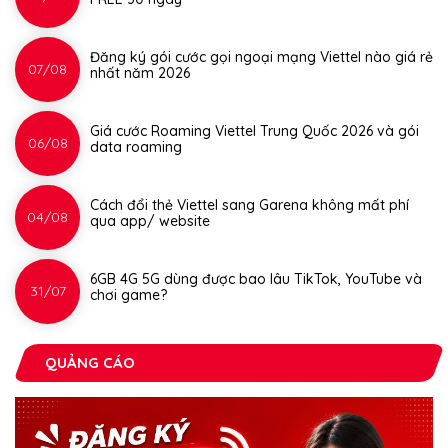
Đăng ký gói cước gọi ngoại mạng Viettel nào giá rẻ
07/08
nhất năm 2026
Giá cước Roaming Viettel Trung Quốc 2026 và gói
06/08
data roaming
Cách đổi thẻ Viettel sang Garena không mất phí
04/08
qua app/ website
6GB 4G 5G dùng được bao lâu TikTok, YouTube và
31/07
chơi game?
QUẢNG CÁO