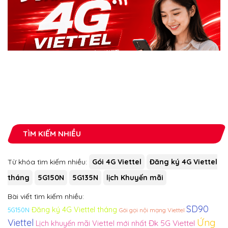
TÌM KIẾM NHIỀU
Từ khóa tìm kiếm nhiều:
Gói 4G Viettel
Đăng ký 4G Viettel
tháng
5G150N
5G135N
lịch Khuyến mãi
Bài viết tìm kiếm nhiều:
SD90
Đăng ký 4G Viettel tháng
5G150N
Gói gọi nội mạng Viettel
Ứng
Viettel
Đk 5G Viettel
Lịch khuyến mãi Viettel mới nhất