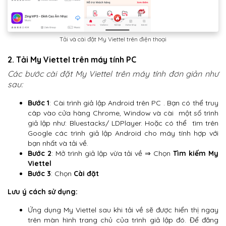
Tải và cài đặt My Viettel trên điện thoại
2. Tải My Viettel trên máy tính PC
Các bước cài đặt My Viettel trên máy tính đơn giản như
sau:
Bước 1
: Cài trình giả lập Android trên PC . Bạn có thể truy
câp vào cửa hàng Chrome, Window và cài một số trình
giả lập như: Bluestacks/ LDPlayer. Hoặc có thể tìm trên
Google các trình giả lập Android cho máy tính hợp với
bạn nhất và tải về.
Bước 2
: Mở trình giả lập vừa tải về ⇒ Chọn
Tìm kiếm My
Viettel
Bước 3
: Chọn
Cài đặt
Lưu ý cách sử dụng:
Ứng dụng My Viettel sau khi tải về sẽ được hiển thị ngay
trên màn hình trang chủ của trình giả lập đó. Để đăng