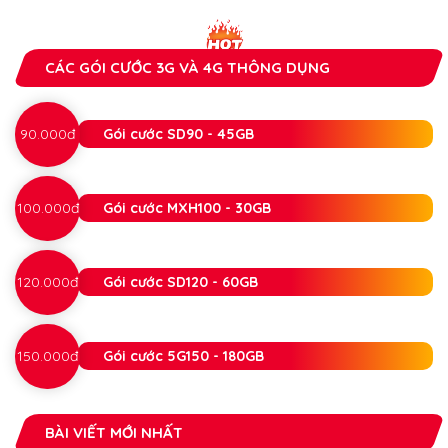
CÁC GÓI CƯỚC 3G VÀ 4G THÔNG DỤNG
90.000đ
Gói cước SD90 - 45GB
100.000đ
Gói cước MXH100 - 30GB
120.000đ
Gói cước SD120 - 60GB
150.000đ
Gói cước 5G150 - 180GB
BÀI VIẾT MỚI NHẤT