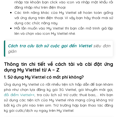
nhập tài khoản bạn click vào icon và nhập mật khẩu rồi
đăng nhập như trên điện thoại
Các tính năng khác của My Viettel sẽ hoàn toàn giống
với ứng dụng trên điện thoại. Vì vậy bạn hãy thoải mái sử
dụng các chức năng này.
Mỗi lần muốn vào My Viettel thì bạn cần mở trình giả lập
lên và chọn vào icon My Viettel nhé.
Cách tra cứu lịch sử cuộc gọi đến Viettel
siêu đơn
giản
Thông tin chi tiết về cách tải và cài đặt ứng
dụng My Viettel từ A – Z
1. Sử dụng My Viettel có mất phí không?
Ứng dụng My Viettel có rất nhiều tiện ích hấp dẫn để bạn khám
phá như chọn lựa đăng ký gói 3G Viettel, gói khuyến mãi gọi,
đổi điểm Viettel++
, tra cứu lịch sử trừ cước thuê bao,… Khi bạn
sử dụng các tiện ích của My Viettel nhà mạng cũng không trừ
bất kỳ chi phí nào trên sim. Trừ trường hợp bạn thao tác đăng
ký gói cước/dịch vụ ngay trên My Viettel.