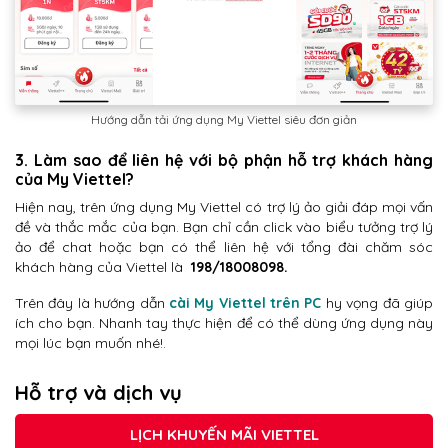
Hướng dẫn tải ứng dụng My Viettel siêu đơn giản
3. Làm sao để liên hệ với bộ phận hỗ trợ khách hàng
của My Viettel?
Hiện nay, trên ứng dụng My Viettel có trợ lý ảo giải đáp mọi vấn
đề và thắc mắc của bạn. Bạn chỉ cần click vào biểu tưởng trợ lý
ảo để chat hoặc bạn có thể liên hệ với tổng đài chăm sóc
khách hàng của Viettel là
198/18008098.
Trên đây là hướng dẫn
cài My Viettel trên PC
hy vọng đã giúp
ích cho bạn. Nhanh tay thực hiện để có thể dùng ứng dụng này
mọi lúc bạn muốn nhé!.
Hỗ trợ và dịch vụ
LỊCH KHUYẾN MÃI VIETTEL