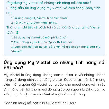
Ứng dụng My Viettel có những tính năng nổi bật nào?
Hướng dẫn tải ứng dụng My Viettel về điện thoại, máy tính
PC
1. Tải ứng dụng My Viettel trên điện thoại
2. Tải My Viettel trên máy tính PC
Thông tin chi tiết về cách tải và cài đặt ứng dụng My Viettel
từ A – Z
1. Sử dụng My Viettel có mất phí không?
2. Cách đăng ký tài khoản My Viettel siêu dễ
3. Làm sao để liên hệ với bộ phận hỗ trợ khách hàng của My
Viettel?
Ứng dụng My Viettel có những tính năng nổi
bật nào?
My Viettel là ứng dụng không còn quá xa lạ với những khách
hàng sử dụng dịch vụ di động Viettel. Đươc phát triển bởi mạng
viễn thông quân đội Viettel, cung cấp cho người dùng với nhiều
tính năng tiện lợi cho người dùng, giúp bạn quản lý tài khoản và
sử dụng các dịch vụ của Viettel một cách dễ dàng.
Các tính năng nổi bật của My Viettel như sau: