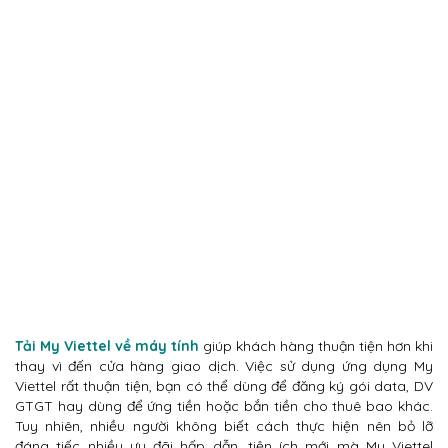
Tải My Viettel về máy tính
giúp khách hàng thuận tiện hơn khi
thay vì đến cửa hàng giao dịch. Việc sử dụng ứng dụng My
Viettel rất thuận tiện, bạn có thể dùng để đăng ký gói data, DV
GTGT hay dùng để ứng tiền hoặc bắn tiền cho thuê bao khác.
Tuy nhiên, nhiều người không biết cách thực hiện nên bỏ lỡ
đáng tiếc nhiều ưu đãi hấp dẫn, tiện ích mới mà My Viettel