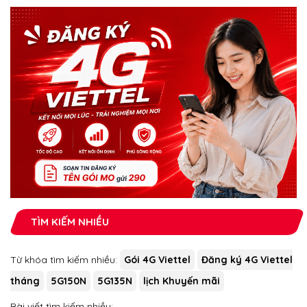
TÌM KIẾM NHIỀU
Từ khóa tìm kiếm nhiều:
Gói 4G Viettel
Đăng ký 4G Viettel
tháng
5G150N
5G135N
lịch Khuyến mãi
Bài viết tìm kiếm nhiều: