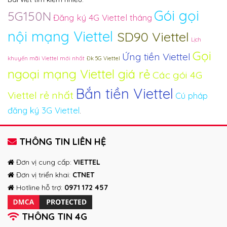
Gói gọi
5G150N
Đăng ký 4G Viettel tháng
nội mạng Viettel
SD90 Viettel
Lịch
Gọi
Ứng tiền Viettel
khuyến mãi Viettel mới nhất
Đk 5G Viettel
ngoại mạng Viettel giá rẻ
Các gói 4G
Bắn tiền Viettel
Viettel rẻ nhất
Cú pháp
đăng ký 3G Viettel
.
THÔNG TIN LIÊN HỆ
Đơn vị cung cấp:
VIETTEL
Đơn vị triển khai:
CTNET
Hotline hỗ trợ:
0971 172 457
THÔNG TIN 4G