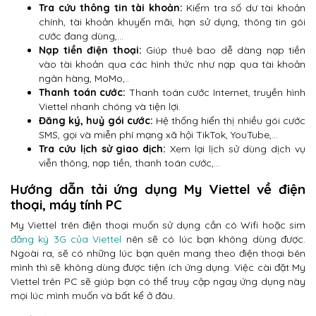
Tra cứu thông tin tài khoản:
Kiểm tra số dư tài khoản
chính, tài khoản khuyến mãi, hạn sử dụng, thông tin gói
cước đang dùng,…
Nạp tiền điện thoại:
Giúp thuê bao dễ dàng nạp tiền
vào tài khoản qua các hình thức như nạp qua tài khoản
ngân hàng, MoMo,..
Thanh toán cước:
Thanh toán cước Internet, truyền hình
Viettel nhanh chóng và tiện lợi.
Đăng ký, huỷ gói cước:
Hệ thống hiển thị nhiều gói cước
SMS, gọi và miễn phí mạng xã hội TikTok, YouTube,…
Tra cứu lịch sử giao dịch:
Xem lại lịch sử dùng dịch vụ
viễn thông, nạp tiền, thanh toán cước,…
Hướng dẫn tải ứng dụng My Viettel về điện
thoại, máy tính PC
My Viettel trên điện thoại muốn sử dụng cần có Wifi hoặc sim
đăng ký 3G của Viettel
nên sẽ có lúc bạn không dùng được.
Ngoài ra, sẽ có những lúc bạn quên mang theo điện thoại bên
mình thì sẽ không dùng được tiện ích ứng dụng. Việc cài đặt My
Viettel trên PC sẽ giúp bạn có thể truy cập ngay ứng dụng này
mọi lúc mình muốn và bất kể ở đâu.