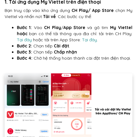
1. Tải ứng dụng My Viettel trên điện thoại
Bạn truy cập vào kho ứng dụng
CH Play/ App Store
chọn My
Viettel và nhấn nút
Tải về
. Các bước cụ thể:
Bước 1:
Vào
CH Play
/
App Store
và gõ tìm
My Viettel
hoặc
bạn có thể tải thông qua địa chỉ: tải trên CH Play:
Tại đây
hoặc tải trên App Store:
Tại đây
.
Bước 2:
Chọn tiếp
Cài đặt
.
Bước 3:
Chọn tiếp
Chấp nhận
Bước 4:
Chờ hệ thống hoàn thành cài đặt trên điện thoại.