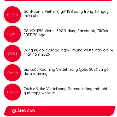
Gói iRoam2 Viettel là gì? 1GB dùng trong 30 ngày
08/08
miễn phí
Gói MXH150 Viettel 30GB, dùng Facebook, TikTok
07/08
FREE 30 ngày
Đăng ký gói cước gọi ngoại mạng Viettel nào giá rẻ
07/08
nhất năm 2026
Giá cước Roaming Viettel Trung Quốc 2026 và gói
06/08
data roaming
Cách đổi thẻ Viettel sang Garena không mất phí
04/08
qua app/ website
QUẢNG CÁO