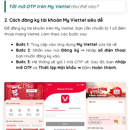
Tắt mã OTP trên My Viettel
như thế nào?
2. Cách đăng ký tài khoản My Viettel siêu dễ
Để đăng ký tài khoản trên My Viettel, bạn cần chuẩn bị 1 số điện
thoại mạng Viettel. Làm theo các bước sau:
Bước 1:
Truy cập vào ứng dụng
My Viettel
vừa tải về.
Bước 2:
Nhấn vào nút
Đăng ký
⇒ Nhập
số điện thoại
bạn muốn đăng ký vào.
Bước 3:
Hệ thống sẽ gửi 1 mã OTP về. Sau đó, bạn
nhập
mã OTP
và
Thiết lập
Mật khẩu ⇒
Bấm
Hoàn thành.