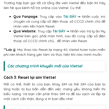
Trường hợp bạn gọi tất cả tổng đài viên Viettel đều bận thì hãy
liên hệ qua kênh hỗ trợ online của Viettel. Cụ thể:
Qua Fanpage:
Truy cập vào
TẠI ĐÂY
⇒ Nhấn cuộc trò
chuyện và cung cấp số điện thoại, số CCCD chính chủ để
nhân viên tiến hành Reset.
Qua Website:
Truy cập
TẠI ĐÂY
⇒ Nhấn vào trợ lý ảo My
Viettel bên góc phải màn hình, sau đó cung cấp số điện
thoại, số CCCD chính chủ,.. để nhân viên Reset.
**Lưu ý:
Mọi thao tác Reset lại mạng 4G Viettel hoàn toàn miễn
phí nên khách hàng yên tâm và thực hiện khi nào mình muốn.
Các chương trình khuyến mãi của Viettel
Cách 3: Reset lại sim Viettel
Rất có thể, thiết bị của bạn, khay SIM và thẻ SIM của bạn bị
lỏng hoặc bị bụi bẩn dẫn đến việc mạng yếu, không hiển thị
biểu tượng. Và bạn cần phải tháo SIM ra để lau sạch và lắp lại
một cách cẩn thận, đúng vị trí ban đầu nhé!