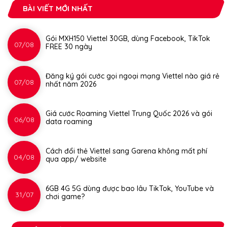
BÀI VIẾT MỚI NHẤT
Gói MXH150 Viettel 30GB, dùng Facebook, TikTok
07/08
FREE 30 ngày
Đăng ký gói cước gọi ngoại mạng Viettel nào giá rẻ
07/08
nhất năm 2026
Giá cước Roaming Viettel Trung Quốc 2026 và gói
06/08
data roaming
Cách đổi thẻ Viettel sang Garena không mất phí
04/08
qua app/ website
6GB 4G 5G dùng được bao lâu TikTok, YouTube và
31/07
chơi game?