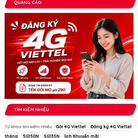
QUẢNG CÁO
TÌM KIẾM NHIỀU
Từ khóa tìm kiếm nhiều:
Gói 4G Viettel
Đăng ký 4G Viettel
tháng
5G150N
5G135N
lịch Khuyến mãi