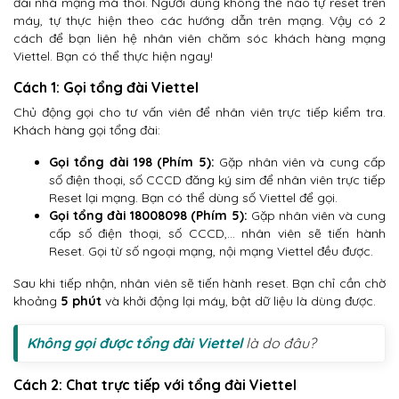
đài nhà mạng mà thôi. Người dùng không thể nào tự reset trên
máy, tự thực hiện theo các hướng dẫn trên mạng. Vậy có 2
cách để bạn liên hệ nhân viên chăm sóc khách hàng mạng
Viettel. Bạn có thể thực hiện ngay!
Cách 1: Gọi tổng đài Viettel
Chủ động gọi cho tư vấn viên để nhân viên trực tiếp kiểm tra.
Khách hàng gọi tổng đài:
Gọi tổng đài 198 (Phím 5):
Gặp nhân viên và cung cấp
số điện thoại, số CCCD đăng ký sim để nhân viên trực tiếp
Reset lại mạng. Bạn có thể dùng số Viettel để gọi.
Gọi tổng đài 18008098 (Phím 5):
Gặp nhân viên và cung
cấp số điện thoại, số CCCD,… nhân viên sẽ tiến hành
Reset. Gọi từ số ngoại mạng, nội mạng Viettel đều được.
Sau khi tiếp nhận, nhân viên sẽ tiến hành reset. Bạn chỉ cần chờ
khoảng
5 phút
và khởi động lại máy, bật dữ liệu là dùng được.
Không gọi được tổng đài Viettel
là do đâu?
Cách 2: Chat trực tiếp với tổng đài Viettel