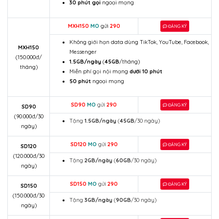
30 phút gọi
ngoại mạng
MXH150
MO
gửi
290
ĐĂNG KÝ
Không giới hạn data dùng TikTok, YouTube, Facebook,
MXH150
Messenger
(150.000đ/
1.5GB/ngày
(
45GB
/tháng)
tháng)
Miễn phí gọi nội mạng
dưới 10 phút
50 phút
ngoại mạng
SD90
MO
gửi
290
ĐĂNG KÝ
SD90
(90.000đ/30
Tặng
1.5GB/ngày
(
45GB
/30 ngày)
ngày)
SD120
MO
gửi
290
ĐĂNG KÝ
SD120
(120.000đ/30
Tặng
2GB/ngày
(
60GB
/30 ngày)
ngày)
SD150
MO
gửi
290
ĐĂNG KÝ
SD150
(150.000đ/30
Tặng
3GB/ngày
(
90GB
/30 ngày)
ngày)