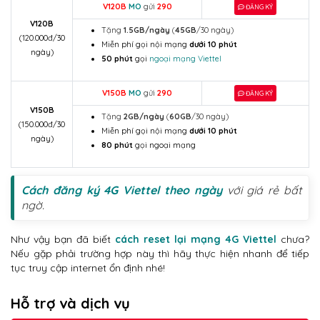
V120B
MO
gửi
290
ĐĂNG KÝ
V120B
Tặng
1.5GB/ngày
(
45GB
/30 ngày)
(120.000đ/30
Miễn phí gọi nội mạng
dưới 10 phút
ngày)
50 phút
gọi
ngoại mạng Viettel
V150B
MO
gửi
290
ĐĂNG KÝ
V150B
Tặng
2GB/ngày
(
60GB
/30 ngày)
(150.000đ/30
Miễn phí gọi nội mạng
dưới 10 phút
ngày)
80 phút
gọi ngoại mạng
Cách đăng ký 4G Viettel theo ngày
với giá rẻ bất
ngờ.
Như vậy bạn đã biết
cách reset lại mạng 4G Viettel
chưa?
Nếu gặp phải trường hợp này thì hãy thực hiện nhanh để tiếp
tục truy cập internet ổn định nhé!
Hỗ trợ và dịch vụ