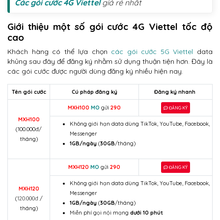
Các gói cước 4G Viettel
giá rẻ nhất
Giới thiệu một số gói cước 4G Viettel tốc độ
cao
Khách hàng có thể lựa chọn
các gói cước 5G Viettel
data
khủng sau đây để đăng ký nhằm sử dụng thuận tiện hơn. Đây là
các gói cước được người dùng đăng ký nhiều hiện nay.
Tên gói cước
Cú pháp đăng ký
Đăng ký nhanh
MXH100
MO
gửi
290
ĐĂNG KÝ
MXH100
Không giới hạn data dùng TikTok, YouTube, Facebook,
(
100.000đ/
Messenger
tháng)
1GB/ngày
(
30GB
/tháng)
MXH120
MO
gửi
290
ĐĂNG KÝ
Không giới hạn data dùng TikTok, YouTube, Facebook,
MXH120
Messenger
(
120.000đ
/
1GB/ngày
(
30GB
/tháng)
tháng)
Miễn phí gọi nội mạng
dưới 10 phút