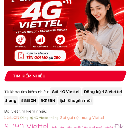
TÌM KIẾM NHIỀU
Từ khóa tìm kiếm nhiều:
Gói 4G Viettel
Đăng ký 4G Viettel
tháng
5G150N
5G135N
lịch Khuyến mãi
Bài viết tìm kiếm nhiều:
5G150N
Gói gọi nội mạng Viettel
Đăng ký 4G Viettel tháng
SD90 Viettel
Đk
Lịch khuyến mãi Viettel mới nhất