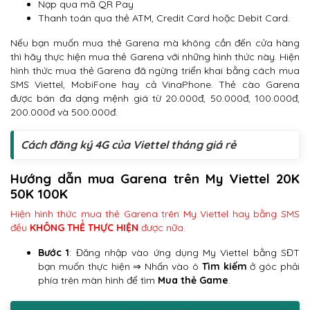
Nạp qua mã QR Pay
Thanh toán qua thẻ ATM, Credit Card hoặc Debit Card.
Nếu bạn muốn mua thẻ Garena mà không cần đến cửa hàng
thì hãy thực hiện mua thẻ Garena với những hình thức này. Hiện
hình thức mua thẻ Garena đã ngừng triển khai bằng cách mua
SMS Viettel, MobiFone hay cả VinaPhone. Thẻ cào Garena
được bán đa dạng mệnh giá từ 20.000đ, 50.000đ, 100.000đ,
200.000đ và 500.000đ.
Cách đăng ký 4G của Viettel tháng giá rẻ
Hướng dẫn mua Garena trên My Viettel 20K
50K 100K
Hiện hình thức mua thẻ Garena trên My Viettel hay bằng SMS
đều
KHÔNG THỂ THỰC HIỆN
được nữa.
Bước 1
: Đăng nhập vào ứng dụng My Viettel bằng SĐT
bạn muốn thực hiện ⇒ Nhấn vào ô
Tìm kiếm
ở góc phải
phía trên màn hình để tìm
Mua thẻ Game
.