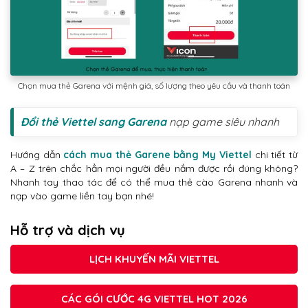
Chọn mua thẻ Garena với mệnh giá, số lượng theo yêu cầu và thanh toán
Đổi thẻ Viettel sang Garena
nạp game siêu nhanh
Hướng dẫn
cách mua thẻ Garene bằng My Viettel
chi tiết từ
A – Z trên chắc hẳn mọi người đều nắm được rồi đúng không?
Nhanh tay thao tác để có thể mua thẻ cào Garena nhanh và
nạp vào game liền tay bạn nhé!
Hỗ trợ và dịch vụ
LỊCH KHUYẾN MÃI VIETTEL
CÁC GÓI CƯỚC 4G VIETTEL HOT 2026