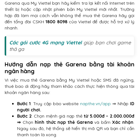
Garena qua My Viettel bạn hãy kiểm tra lại kết nối Internet trên
thiết bị hoặc cập nhật phiên bản My Viettel mới nhất. Trường
hợp đã làm mọi cách vẫn không thể mua thẻ Garena hãy gọi
đến tổng đài CSKH
1800 8098
của Viettel để được hỗ trợ xử lý
nhanh.
Các gói cước 4G mạng Viettel
giúp bạn chơi game
thả ga
Hướng dẫn nạp thẻ Garena bằng tài khoản
ngân hàng
Vì việc mua thẻ Garena bằng My Viettel hoặc SMS đã ngừng,
thuê bao di động hãy tham khảo cách thực hiện thông qua tài
khoản ngân hàng sau:
Bước 1
: Truy cập bào website
napthe.vn/app
⇒ Nhập
ID
người chơi.
Bước 2
: Chọn mệnh giá nạp thẻ
từ 5.000đ – 2.000.000đ
⇒
Chọn
hình thức
nạp thẻ Garena
và bấm
Xác nhận
.
Ngay sau đó, hệ thống sẽ hiển thị mã QR và bạn chỉ cần
thanh toán là xong.