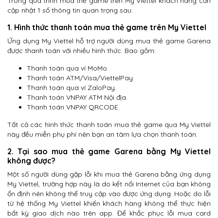
Trong quá trình mua thẻ game trên My Viettel khách hàng cần
cập nhật 1 số thông tin quan trọng sau:
1. Hình thức thanh toán mua thẻ game trên My Viettel
Ứng dụng My Viettel hỗ trợ người dùng mua thẻ game Garena
được thanh toán với nhiều hình thức. Bao gồm:
Thanh toán qua ví MoMo.
Thanh toán ATM/Visa/ViettelPay.
Thanh toán qua ví ZaloPay.
Thanh toán VNPAY ATM Nội địa.
Thanh toán VNPAY QRCODE.
Tất cả các hình thức thanh toán mua thẻ game qua My Viettel
này đều miễn phụ phí nên bạn an tâm lựa chọn thanh toán.
2. Tại sao mua thẻ game Garena bằng My Viettel
không được?
Một số người dùng gặp lỗi khi mua thẻ Garena bằng ứng dụng
My Viettel, trường hợp này là do kết nối Internet của bạn không
ổn định nên không thể truy cập vào được ứng dụng. Hoặc do lỗi
từ hệ thống My Viettel khiến khách hàng không thể thực hiện
bất kỳ giao dịch nào trên app. Để khắc phục lỗi mua card