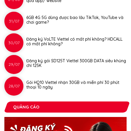
qua app/ website
6GB 4G 5G dùng được bao lâu TikTok, YouTube và
31/07
chơi game?
Đăng ký VoLTE Viettel có mất phí không? HDCALL
30/07
có mất phí không?
Đăng ký gói SD125T Viettel 300GB DATA siêu khủng
29/07
chỉ 125K
Gói HQ10 Viettel nhận 30GB và miễn phí 30 phút
28/07
thoại 10 ngày
QUẢNG CÁO