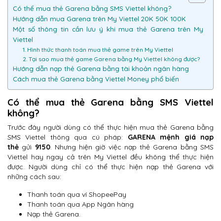
Có thể mua thẻ Garena bằng SMS Viettel không?
Hướng dẫn mua Garena trên My Viettel 20K 50K 100K
Một số thông tin cần lưu ý khi mua thẻ Garena trên My
Viettel
1. Hình thức thanh toán mua thẻ game trên My Viettel
2. Tại sao mua thẻ game Garena bằng My Viettel không được?
Hướng dẫn nạp thẻ Garena bằng tài khoản ngân hàng
Cách mua thẻ Garena bằng Viettel Money phổ biến
Có thể mua thẻ Garena bằng SMS Viettel
không?
Trước đây người dùng có thể thực hiện mua thẻ Garena bằng
SMS Viettel thông qua cú pháp:
GARENA mệnh giá nạp
thẻ
gửi
9150
. Nhưng hiện giờ việc nạp thẻ Garena bằng SMS
Viettel hay ngay cả trên My Viettel đều không thể thực hiện
được. Người dùng chỉ có thể thực hiện nạp thẻ Garena với
những cách sau:
Thanh toán qua ví ShopeePay
Thanh toán qua App Ngân hàng
Nạp thẻ Garena.