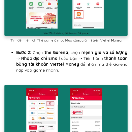
Tìm đến tiện ích Thẻ game ở mục Mua sắm, giải trí trên Viettel Money
Bước 2:
Chọn
thẻ Garena
, chọn
mệnh giá và số lượng
⇒
Nhập địa chỉ Email
của bạn ⇒ Tiến hành
thanh toán
bằng tài khoản Viettel Money
để nhận mã thẻ Garena
nạp vào game nhanh.