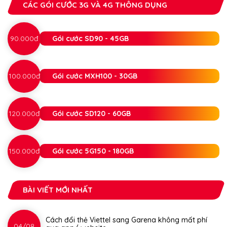
CÁC GÓI CƯỚC 3G VÀ 4G THÔNG DỤNG
90.000đ
Gói cước SD90 - 45GB
100.000đ
Gói cước MXH100 - 30GB
120.000đ
Gói cước SD120 - 60GB
150.000đ
Gói cước 5G150 - 180GB
BÀI VIẾT MỚI NHẤT
Cách đổi thẻ Viettel sang Garena không mất phí
04/08