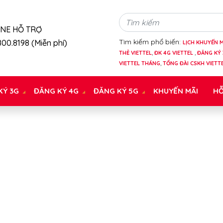
INE HỖ TRỢ
Tìm kiếm phổ biến:
00.8198 (Miễn phí)
LỊCH KHUYẾN M
THẺ VIETTEL
,
ĐK 4G VIETTEL
,
ĐĂNG KÝ 
VIETTEL THÁNG
,
TỔNG ĐÀI CSKH VIETT
KÝ 3G
ĐĂNG KÝ 4G
ĐĂNG KÝ 5G
KHUYẾN MÃI
HỖ