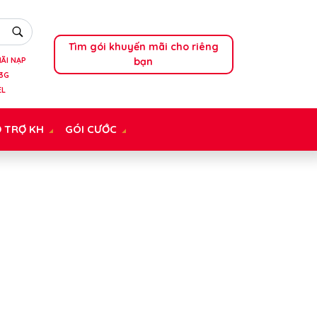
Tìm gói khuyến mãi cho riêng
bạn
ÃI NẠP
3G
EL
 TRỢ KH
GÓI CƯỚC