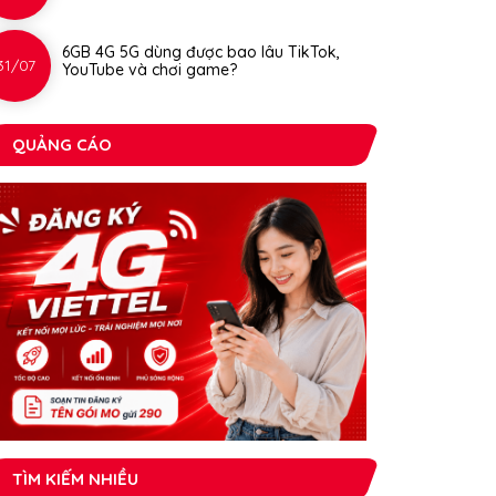
6GB 4G 5G dùng được bao lâu TikTok,
31/07
YouTube và chơi game?
QUẢNG CÁO
TÌM KIẾM NHIỀU