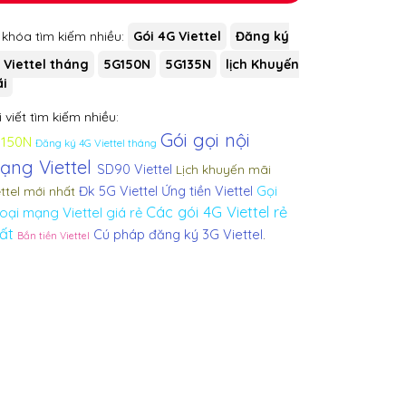
 khóa tìm kiếm nhiều:
Gói 4G Viettel
Đăng ký
 Viettel tháng
5G150N
5G135N
lịch Khuyến
i
 viết tìm kiếm nhiều:
Gói gọi nội
150N
Đăng ký 4G Viettel tháng
ạng Viettel
SD90 Viettel
Lịch khuyến mãi
Gọi
ettel mới nhất
Đk 5G Viettel
Ứng tiền Viettel
Các gói 4G Viettel rẻ
oại mạng Viettel giá rẻ
ất
Cú pháp đăng ký 3G Viettel
.
Bắn tiền Viettel