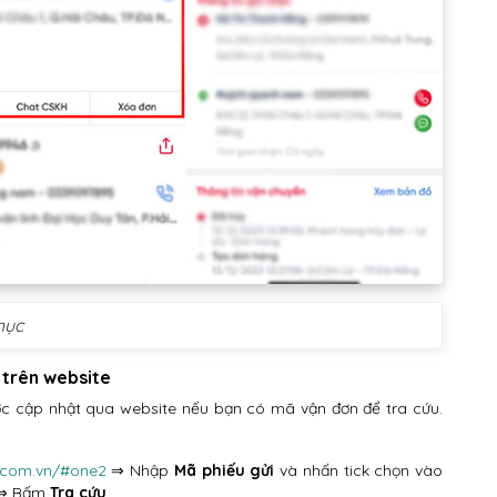
hục
 trên website
ợc cập nhật qua website nếu bạn có mã vận đơn để tra cứu.
t.com.vn/#one2
⇒ Nhập
Mã phiếu gửi
và nhấn tick chọn vào
⇒ Bấm
Tra cứu
.