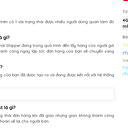
Từ
4G
trên có 1 vài trạng thái được nhiều người dùng quan tâm đó
mã
Bài
à gì?
5G
thái Shipper đang trong quá trình đến lấy hàng của người gửi
y thành công ngay lập tức đơn hàng của bạn sẽ chuyển sang
m
Vi
ì?
ng
nh
àng của bạn đã được tạo ra và đang được kết nối với hệ thống
t là gì?
ạng thái đơn hàng khi đã giao nhưng giao không thành công
hoàn về lại cho người bán.