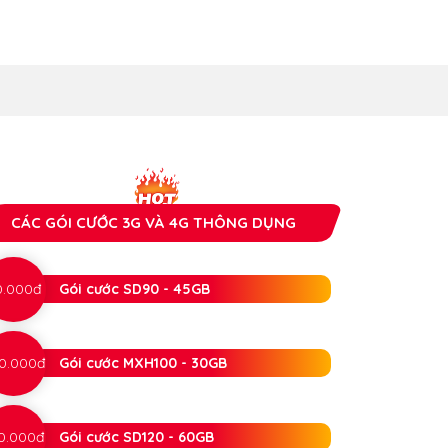
CÁC GÓI CƯỚC 3G VÀ 4G THÔNG DỤNG
0.000đ
Gói cước SD90 - 45GB
0.000đ
Gói cước MXH100 - 30GB
0.000đ
Gói cước SD120 - 60GB