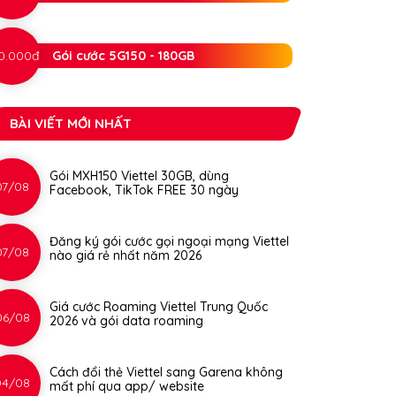
0.000đ
Gói cước 5G150 - 180GB
BÀI VIẾT MỚI NHẤT
Gói MXH150 Viettel 30GB, dùng
07/08
Facebook, TikTok FREE 30 ngày
Đăng ký gói cước gọi ngoại mạng Viettel
07/08
nào giá rẻ nhất năm 2026
Giá cước Roaming Viettel Trung Quốc
06/08
2026 và gói data roaming
Cách đổi thẻ Viettel sang Garena không
04/08
mất phí qua app/ website