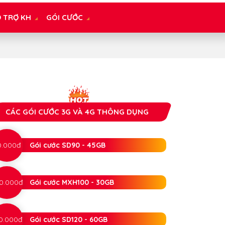
 TRỢ KH
GÓI CƯỚC
CÁC GÓI CƯỚC 3G VÀ 4G THÔNG DỤNG
0.000đ
Gói cước SD90 - 45GB
0.000đ
Gói cước MXH100 - 30GB
0.000đ
Gói cước SD120 - 60GB