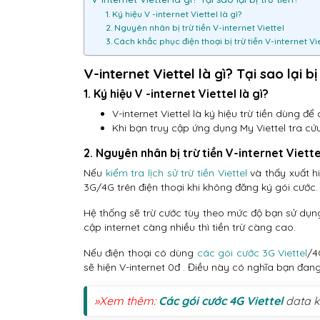
1. Ký hiệu V -internet Viettel là gì?
2. Nguyên nhân bị trừ tiền V-internet Viettel
3. Cách khắc phục điện thoại bị trừ tiền V-internet Vi
V-internet Viettel là gì? Tại sao lại bị
1. Ký hiệu V -internet Viettel là gì?
V-internet Viettel là ký hiệu trừ tiền dùng 
Khi bạn truy cập ứng dụng My Viettel tra cứu 
2. Nguyên nhân bị trừ tiền V-internet Viette
Nếu
kiểm tra lịch sử trừ tiền Viettel
và thấy xuất hi
3G/4G trên điện thoại khi không đăng ký gói cước.
Hệ thống sẽ trừ cước tùy theo mức độ bạn sử dụng
cập internet càng nhiều thì tiền trừ càng cao.
Nếu điện thoại có dùng
các gói cước 3G Viettel
/4
sẽ hiện V-internet 0đ . Điều này có nghĩa bạn đan
»Xem thêm:
Các gói cước 4G Viettel
data k