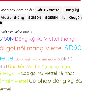
 khóa tìm kiếm nhiều:
Gói 4G Viettel
Đăng ký
 Viettel tháng
5G150N
5G135N
lịch Khuyến
i
 viết tìm kiếm nhiều:
G150N
Đăng ký 4G Viettel tháng
SD90
ói gọi nội mạng Viettel
iettel
Đk 5G
Lịch khuyến mãi Viettel mới nhất
Ứng tiền Viettel
Gọi ngoại mạng
ettel
Các gói 4G Viettel rẻ nhất
ettel giá rẻ
Cú pháp đăng ký 3G
n tiền Viettel
ettel
.