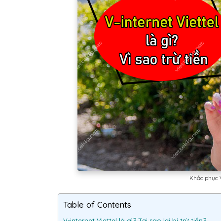
Khắc phục V-
Table of Contents
V-internet Viettel là gì? Tại sao lại bị trừ tiền?