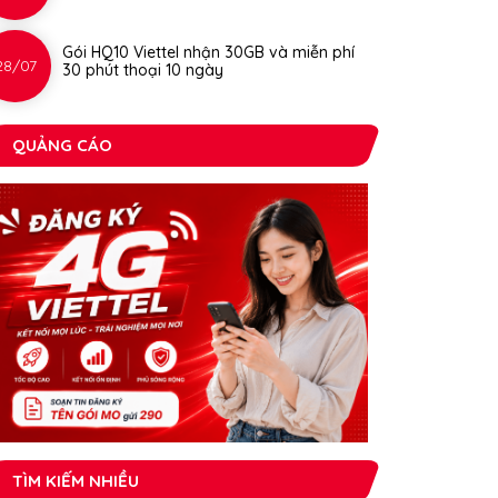
Gói HQ10 Viettel nhận 30GB và miễn phí
28/07
30 phút thoại 10 ngày
QUẢNG CÁO
TÌM KIẾM NHIỀU