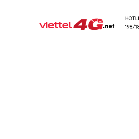
HOTL
198/18