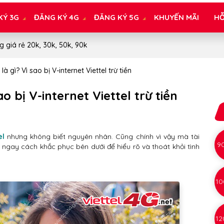
KÝ 3G
ĐĂNG KÝ 4G
ĐĂNG KÝ 5G
KHUYẾN MÃI
HỖ
g giá rẻ 20k, 30k, 50k, 90k
 là gì? Vì sao bị V-internet Viettel trừ tiền
ao bị V-internet Viettel trừ tiền
el
nhưng không biết nguyên nhân. Cũng chính vì vậy mà tài
9
m ngay cách khắc phục bên dưới để hiểu rõ và thoát khỏi tình
10
12