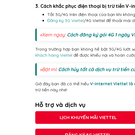
3. Cách khắc phục điện thoại bị trừ tiền V-i
Tắt 3G/4G trên điện thoại của bạn khi khôn
Đăng ký 3G Viettel
/4G Viettel để thoải mái d
»Xem ngay:
Cách đăng ký gói 4G 1 ngày Vi
Trong trường hợp bạn không hề bật 3G/4G lướt we
khách hàng Viettel
để được khiếu nại và hoàn cước
»Bật mí:
Cách hủy tất cả dịch vụ trừ tiền c
Giờ đây bạn đã có thể hiểu
V-internet Viettel là 
trừ tiền này nhé!
Hỗ trợ và dịch vụ
LỊCH KHUYẾN MÃI VIETTEL
ĐĂNG KÝ 5G VIETTEL