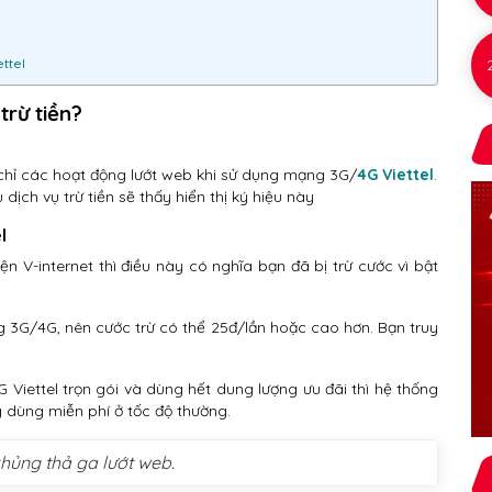
ettel
 trừ tiền?
để chỉ các hoạt động lướt web khi sử dụng mạng 3G/
4G Viettel
.
dịch vụ trừ tiền sẽ thấy hiển thị ký hiệu này
l
ện V-internet thì điều này có nghĩa bạn đã bị trừ cước vì bật
 3G/4G, nên cước trừ có thể 25đ/lần hoặc cao hơn. Bạn truy
G Viettel trọn gói và dùng hết dung lượng ưu đãi thì hệ thống
g dùng miễn phí ở tốc độ thường.
hủng thả ga lướt web.