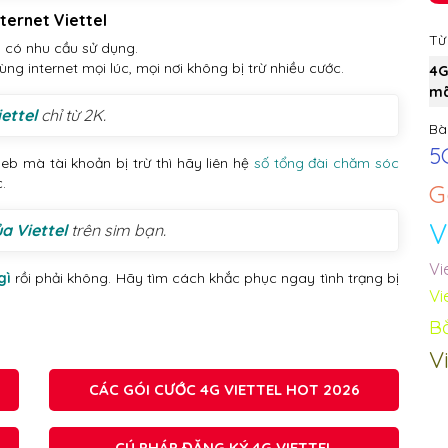
nternet Viettel
Từ
g có nhu cầu sử dụng.
ùng internet mọi lúc, mọi nơi không bị trừ nhiều cước.
4G
mã
ettel
chỉ từ 2K.
Bài
5
b mà tài khoản bị trừ thì hãy liên hệ
số tổng đài chăm sóc
.
G
V
ủa Viettel
trên sim bạn.
Vi
gì
rồi phải không. Hãy tìm cách khắc phục ngay tình trạng bị
Vi
Bắ
Vi
CÁC GÓI CƯỚC 4G VIETTEL HOT 2026
CÚ PHÁP ĐĂNG KÝ 4G VIETTEL