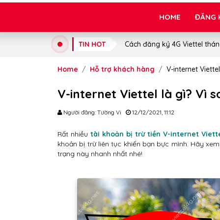
HOME
ĐĂNG 
TIN HOT
Cách đăng ký 4G Viettel thán
Home
Hỗ trợ khách hàng
V-internet Viettel
V-internet Viettel là gì? Vì s
Người đăng: Tường Vi
12/12/2021, 11:12
Rất nhiều
tài khoản bị trừ tiền
V-internet Viett
khoản bị trừ liên tục khiến bạn bực mình. Hãy xe
trạng này nhanh nhất nhé!