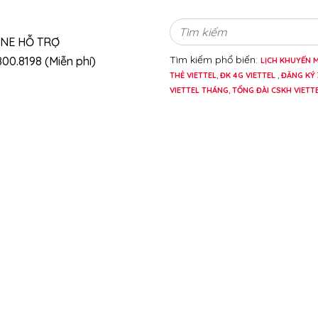
INE HỖ TRỢ
Tìm kiếm phổ biến:
00.8198 (Miễn phí)
LỊCH KHUYẾN M
THẺ VIETTEL
,
ĐK 4G VIETTEL
,
ĐĂNG KÝ 
VIETTEL THÁNG
,
TỔNG ĐÀI CSKH VIETT