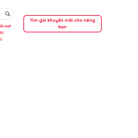
Tìm gói khuyến mãi cho riêng
bạn
ÃI NẠP
3G
EL