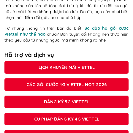
mà không cần liên hệ tổng đài. Lưu ý, khi đổi thì ưu đãi của gói
cũ sẽ mất hết và không được bảo lưu. Do đó, bạn cần phải biết
chọn thời điểm đổi gói sao cho phù hợp.
Từ những thông tin trên bạn đã biết
lừa đảo hạ gói cước
Viettel như thế nào
chưa? Bạn tuyệt đối không nên thực hiện
theo yêu cầu từ những người mà mình không rõ nhé!
Hỗ trợ và dịch vụ
LỊCH KHUYẾN MÃI VIETTEL
CÁC GÓI CƯỚC 4G VIETTEL HOT 2026
ĐĂNG KÝ 5G VIETTEL
CÚ PHÁP ĐĂNG KÝ 4G VIETTEL