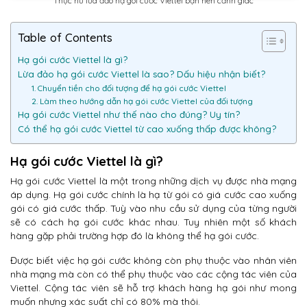
Thực hư lừa đảo hạ gói cước Viettel bạn nên cảnh giác
Table of Contents
Hạ gói cước Viettel là gì?
Lừa đảo hạ gói cước Viettel là sao? Dấu hiệu nhận biết?
1. Chuyển tiền cho đối tượng để hạ gói cước Viettel
2. Làm theo hướng dẫn hạ gói cước Viettel của đối tượng
Hạ gói cước Viettel như thế nào cho đúng? Uy tín?
Có thể hạ gói cước Viettel từ cao xuống thấp được không?
Hạ gói cước Viettel là gì?
Hạ gói cước Viettel là một trong những dịch vụ được nhà mạng
áp dụng. Hạ gói cước chính là hạ từ gói có giá cước cao xuống
gói có giá cước thấp. Tuỳ vào nhu cầu sử dụng của từng người
sẽ có cách hạ gói cước khác nhau. Tuy nhiên một số khách
hàng gặp phải trường hợp đó là không thể hạ gói cước.
Được biết việc hạ gói cước không còn phụ thuộc vào nhân viên
nhà mạng mà còn có thể phụ thuộc vào các cộng tác viên của
Viettel. Cộng tác viên sẽ hỗ trợ khách hàng hạ gói như mong
muốn nhưng xác suất chỉ có 80% mà thôi.