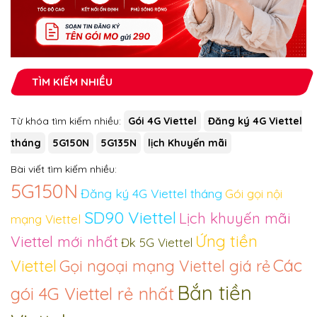
TÌM KIẾM NHIỀU
Từ khóa tìm kiếm nhiều:
Gói 4G Viettel
Đăng ký 4G Viettel
tháng
5G150N
5G135N
lịch Khuyến mãi
Bài viết tìm kiếm nhiều:
5G150N
Đăng ký 4G Viettel tháng
Gói gọi nội
SD90 Viettel
Lịch khuyến mãi
mạng Viettel
Ứng tiền
Viettel mới nhất
Đk 5G Viettel
Các
Viettel
Gọi ngoại mạng Viettel giá rẻ
Bắn tiền
gói 4G Viettel rẻ nhất