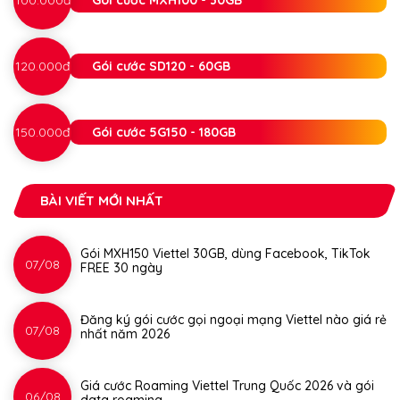
100.000đ
Gói cước MXH100 - 30GB
120.000đ
Gói cước SD120 - 60GB
150.000đ
Gói cước 5G150 - 180GB
BÀI VIẾT MỚI NHẤT
Gói MXH150 Viettel 30GB, dùng Facebook, TikTok
07/08
FREE 30 ngày
Đăng ký gói cước gọi ngoại mạng Viettel nào giá rẻ
07/08
nhất năm 2026
Giá cước Roaming Viettel Trung Quốc 2026 và gói
06/08