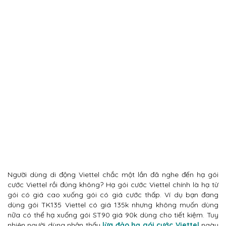
Người dùng di động Viettel chắc một lần đã nghe đến hạ gói
cước Viettel rồi đúng không? Hạ gói cước Viettel chính là hạ từ
gói có giá cao xuống gói có giá cước thấp. Ví dụ bạn đang
dùng gói TK135 Viettel có giá 135k nhưng không muốn dùng
nữa có thể hạ xuống gói ST90 giá 90k dùng cho tiết kiệm. Tuy
nhiên người dùng nhận thấy
lừa đảo hạ gói cước Viettel
ngày