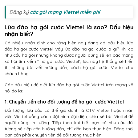
Đăng ký
các gói mạng Viettel miễn phí
Lừa đảo hạ gói cước Viettel là sao? Dấu hiệu
nhận biết?
Có nhiều nhận định cho rằng hiện nay đang có dấu hiệu lừa
đảo hạ gói cước Viettel. Vậy lừa đảo hạ gói cước là gì? Khi có
nhu cầu hạ gói nhưng không được người dùng sẽ lên các mạng
xã hội tìm kiếm ” hạ gói cước Viettel”, lúc này hệ thống sẽ hiển
thị những bài viết hướng dẫn, cách hạ gói cước Viettel cho
khách hàng.
Các dấu hiệu để biết lừa đảo hạ gói cước Viettel trên mạng xã
hội đó là:
1. Chuyển tiền cho đối tượng để hạ gói cước Viettel
Đối tượng lừa đảo có thể giả danh là CTV Viettel hoặc nhân
viên Viettel bằng cách đặt hình đại diện, chia sẻ bài Viettel để
người dùng tin tưởng. Tiếp theo khi biết bạn có nhu cầu đối
tượng sẽ tiếp cận hướng dẫn, chỉ dẫn bạn thực hiện. Đồng thời
bạn cần phải chuyển tiền để đối tượng thực hiện.