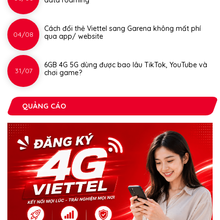
data roaming
Cách đổi thẻ Viettel sang Garena không mất phí
04/08
qua app/ website
6GB 4G 5G dùng được bao lâu TikTok, YouTube và
31/07
chơi game?
QUẢNG CÁO