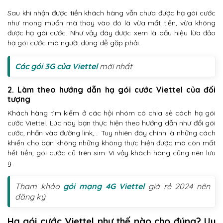
Sau khi nhận được tiền khách hàng vẫn chưa được hạ gói cước
như mong muốn mà thay vào đó là vừa mất tiền, vừa không
được hạ gói cước. Như vậy đây được xem là dấu hiệu lừa đảo
hạ gói cước mà người dùng dễ gặp phải.
Các gói 3G của Viettel
mới nhất
2. Làm theo hướng dẫn hạ gói cước Viettel của đối
tượng
Khách hàng tìm kiếm ở các hội nhóm có chia sẻ cách hạ gói
cước Viettel. Lúc này bạn thực hiện theo hướng dẫn như đổi gói
cước, nhấn vào đường link,… Tuy nhiên đây chính là những cách
khiến cho bạn không những không thực hiện được mà còn mất
hết tiền, gói cước cũ trên sim. Vì vậy khách hàng cũng nên lưu
ý.
Tham khảo
gói mạng 4G Viettel
giá rẻ 2024 nên
đăng ký
Hạ gói cước Viettel như thế nào cho đúng? Uy