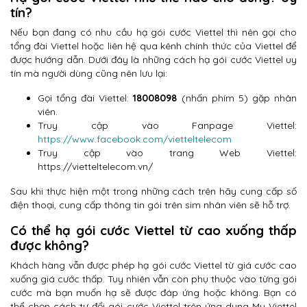
tín?
Nếu bạn đang có nhu cầu hạ gói cước Viettel thì nên gọi cho
tổng đài Viettel hoặc liên hệ qua kênh chính thức của Viettel để
được hướng dẫn. Dưới đây là những cách hạ gói cước Viettel uy
tín mà người dùng cũng nên lưu lại:
Gọi tổng đài Viettel:
18008098
(nhấn phím 5) gặp nhân
viên.
Truy cập vào Fanpage Viettel:
https://www.facebook.com/vietteltelecom
Truy cập vào trang Web Viettel:
https://vietteltelecom.vn/
Sau khi thực hiện một trong những cách trên hãy cung cấp số
điện thoại, cung cấp thông tin gói trên sim nhân viên sẽ hỗ trợ.
Có thể hạ gói cước Viettel từ cao xuống thấp
được không?
Khách hàng vẫn được phép hạ gói cước Viettel từ giá cước cao
xuống giá cước thấp. Tuy nhiên vẫn còn phụ thuộc vào từng gói
cước mà bạn muốn hạ sẽ được đáp ứng hoặc không. Bạn có
thể chọn cách tự đổi gói cước Viettel trên ứng dụng My Viettel