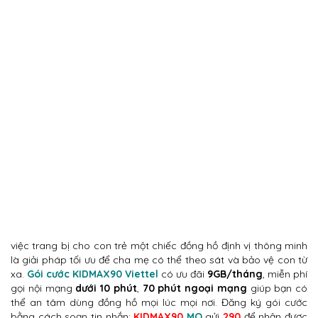
việc trang bị cho con trẻ một chiếc đồng hồ định vị thông minh
là giải pháp tối ưu để cha mẹ có thể theo sát và bảo vệ con từ
xa.
Gói cước KIDMAX90 Viettel
có ưu đãi
9GB/tháng
, miễn phí
gọi nội mạng
dưới 10 phút
,
70 phút ngoại mạng
giúp bạn có
thể an tâm dùng đồng hồ mọi lúc mọi nơi. Đăng ký gói cước
bằng cách soạn tin nhắn:
KIDMAX90
MO
gửi
290
để nhận được