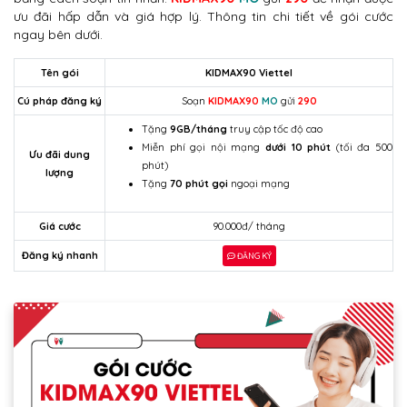
ưu đãi hấp dẫn và giá hợp lý. Thông tin chi tiết về gói cước
ngay bên dưới.
Tên gói
KIDMAX90 Viettel
Cú pháp đăng ký
Soạn
KIDMAX90
MO
gửi
290
Tặng
9GB/tháng
truy cập tốc độ cao
Miễn phí gọi nội mạng
dưới 10 phút
(tối đa 500
Ưu đãi dung
phút)
lượng
Tặng
70 phút gọi
ngoại mạng
Giá cước
90.000đ/ tháng
Đăng ký nhanh
ĐĂNG KÝ