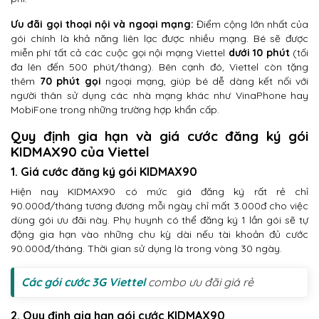
Ưu đãi gọi thoại nội và ngoại mạng:
Điểm cộng lớn nhất của
gói chính là khả năng liên lạc được nhiều mạng. Bé sẽ được
miễn phí tất cả các cuộc gọi nội mạng Viettel
dưới 10 phút
(tối
đa lên đến 500 phút/tháng). Bên cạnh đó, Viettel còn tặng
thêm
70 phút gọi
ngoại mạng, giúp bé dễ dàng kết nối với
người thân sử dụng các nhà mạng khác như VinaPhone hay
MobiFone trong những trường hợp khẩn cấp.
Quy định gia hạn và giá cước đăng ký gói
KIDMAX90 của Viettel
1. Giá cước đăng ký gói KIDMAX90
Hiện nay KIDMAX90 có mức giá đăng ký rất rẻ chỉ
90.000đ/tháng tương đương mỗi ngày chỉ mất 3.000đ cho việc
dùng gói ưu đãi này. Phụ huynh có thể đăng ký 1 lần gói sẽ tự
động gia hạn vào những chu kỳ dài nếu tài khoản đủ cước
90.000đ/tháng. Thời gian sử dụng là trong vòng 30 ngày.
Các gói cước 3G Viettel
combo ưu đãi giá rẻ
2. Quy định gia hạn gói cước KIDMAX90