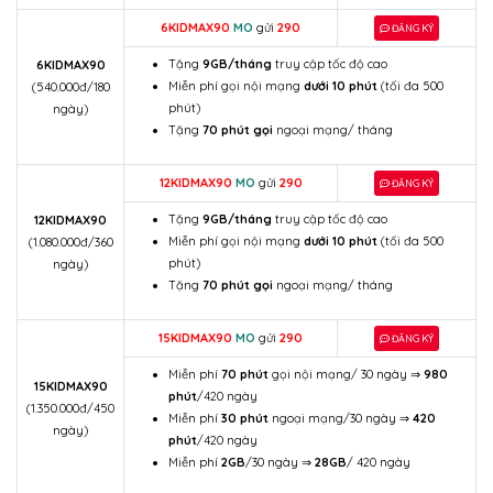
6KIDMAX90
MO
gửi
290
ĐĂNG KÝ
Tặng
9GB/tháng
truy cập tốc độ cao
6KIDMAX90
Miễn phí gọi nội mạng
dưới 10 phút
(tối đa 500
(540.000đ/180
phút)
ngày)
Tặng
70 phút gọi
ngoại mạng/ tháng
12KIDMAX90
MO
gửi
290
ĐĂNG KÝ
Tặng
9GB/tháng
truy cập tốc độ cao
12KIDMAX90
Miễn phí gọi nội mạng
dưới 10 phút
(tối đa 500
(1.080.000đ/360
phút)
ngày)
Tặng
70 phút gọi
ngoại mạng/ tháng
15KIDMAX90
MO
gửi
290
ĐĂNG KÝ
Miễn phí
70 phút
gọi nội mạng/ 30 ngày ⇒
980
15KIDMAX90
phút
/420 ngày
(1.350.000đ/450
Miễn phí
30 phút
ngoại mạng/30 ngày ⇒
420
ngày)
phút
/420 ngày
Miễn phí
2GB
/30 ngày ⇒
28GB
/ 420 ngày