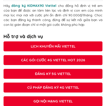
Hãy
đăng ký KIDMAX90 Viettel
cho đồng hồ định vị trẻ em
của bạn để được an tâm liên lạc và định vị con em của mình
mọi lúc mọi nơi với cước phí ổn định chỉ 90.000đ/tháng. Chúc
các bạn đăng ký thành công, đừng để sự kết nối giữa bạn và
con bị gián đoạn chỉ vì một gói cước không phù hợp.
Hỗ trợ và dịch vụ
LỊCH KHUYẾN MÃI VIETTEL
CÁC GÓI CƯỚC 4G VIETTEL HOT 2026
ĐĂNG KÝ 5G VIETTEL
CÚ PHÁP ĐĂNG KÝ 4G VIETTEL
GỌI NỘI MẠNG VIETTEL