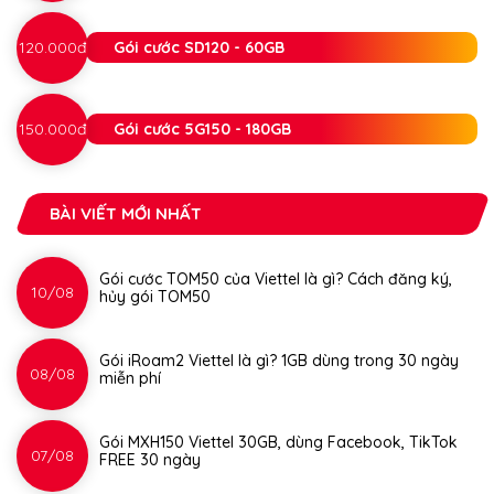
120.000đ
Gói cước SD120 - 60GB
150.000đ
Gói cước 5G150 - 180GB
BÀI VIẾT MỚI NHẤT
Gói cước TOM50 của Viettel là gì? Cách đăng ký,
10/08
hủy gói TOM50
Gói iRoam2 Viettel là gì? 1GB dùng trong 30 ngày
08/08
miễn phí
Gói MXH150 Viettel 30GB, dùng Facebook, TikTok
07/08
FREE 30 ngày