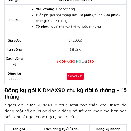
Tên gói
Gói cước 6KIDMAX90
9GB/tháng
suốt 6 tháng
Miễn phí gọi nội mạng dưới
10 phút
(tối đa
500 phút/
Ưu đãi
tháng
) suốt 6 tháng
70 phút
ngoại mạng/ tháng suốt 6 tháng
Giá cước
540.000đ
hạn dùng
6 tháng
Cách đăng
6KIDMAX90
MO
gửi
290
ký
Đăng ký
ĐĂNG KÝ
nhanh
Đăng ký gói KIDMAX90 chu kỳ dài 6 tháng – 15
tháng
Ngoài gói cước KIDMAX90 thì Viettel còn triển khai thêm đa
dạng một số gói cước định vị đồng hồ trẻ em khác mà bạn nên
biết. Chi tiết gói cước ngay bên dưới:
Tên gói
Cách đăng ký/ Ưu đãi
Đăng ký nhanh