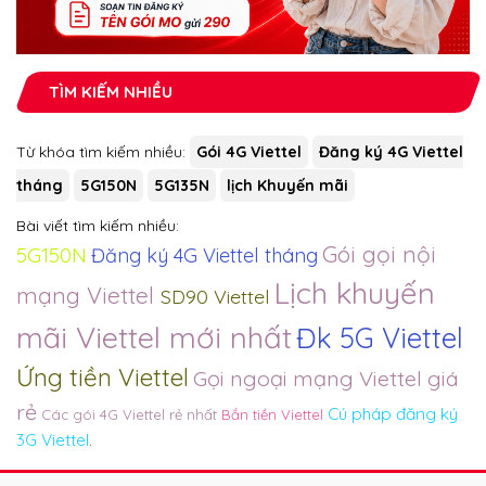
TÌM KIẾM NHIỀU
Từ khóa tìm kiếm nhiều:
Gói 4G Viettel
Đăng ký 4G Viettel
tháng
5G150N
5G135N
lịch Khuyến mãi
Bài viết tìm kiếm nhiều:
Gói gọi nội
5G150N
Đăng ký 4G Viettel tháng
Lịch khuyến
mạng Viettel
SD90 Viettel
mãi Viettel mới nhất
Đk 5G Viettel
Ứng tiền Viettel
Gọi ngoại mạng Viettel giá
rẻ
Cú pháp đăng ký
Các gói 4G Viettel rẻ nhất
Bắn tiền Viettel
3G Viettel
.