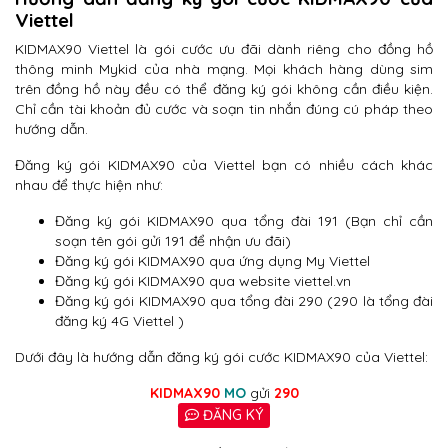
Viettel
KIDMAX90 Viettel là gói cước ưu đãi dành riêng cho đồng hồ
thông minh Mykid của nhà mạng. Mọi khách hàng dùng sim
trên đồng hồ này đều có thể đăng ký gói không cần điều kiện.
Chỉ cần tài khoản đủ cước và soạn tin nhắn đúng cú pháp theo
hướng dẫn.
Đăng ký gói KIDMAX90 của Viettel bạn có nhiều cách khác
nhau để thực hiện như:
Đăng ký gói KIDMAX90 qua tổng đài 191 (Bạn chỉ cần
soạn tên gói gửi 191 để nhận ưu đãi)
Đăng ký gói KIDMAX90 qua ứng dụng My Viettel
Đăng ký gói KIDMAX90 qua website viettel.vn
Đăng ký gói KIDMAX90 qua tổng đài 290 (290 là tổng đài
đăng ký 4G Viettel )
Dưới đây là hướng dẫn đăng ký gói cước KIDMAX90 của Viettel:
KIDMAX90
MO
gửi
290
ĐĂNG KÝ