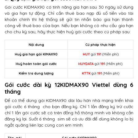
Gói cước KIDMAX90 có tính năng gia hạn sau 30 ngày sử dụng
và gia hạn tự động. Chỉ cần thuê bao nạp đủ số tiền vào tài
khoản chính thì hệ thống sẽ gửi tin nhắn báo gia hạn thành
công về thuê bao của bạn. Nếu bạn không có nhu cầu gia hạn
cho chu kỳ sau, hãy thực hiện huỷ gói cước theo cú pháp sau:
Nội dung
Cú pháp thực hiện
Huỷ gia hạn gói KIMAX90
HUY
gửi
191
(Miễn phí).
Huỷ hoàn toàn gói cước
HUYDATA
gửi
191
(Miễn phí).
Kiểm tra dung lượng
KTTK
gửi
191
(Miễn phí)
Gói cước dài kỳ 12KIDMAX90 Viettel dùng 6
tháng
Để có thể dùng gói KIDMAX90 dài lâu hơn nhà mạng triển khai
gói cước 6 tháng cho bạn đăng ký. Chỉ 1 lần đăng ký trừ cước
chỉ 1 lần gói cước sẽ có trên đồng hồ thông minh và không cần
đăng ký lại. Suốt 6 tháng sim sẽ có ưu đãi để dùng không lo bị
ngắt quãng liên lạc cùng con em mình.