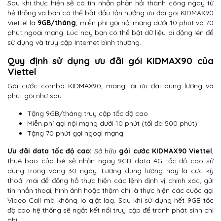
Sau khi thực hiện sẽ có tin nhắn phản hồi thành công ngay từ
hệ thống và bạn có thể bắt đầu tận hưởng ưu đãi gói KIDMAX90
Viettel là
9GB/tháng
, miễn phí gọi nội mạng dưới 10 phút và 70
phút ngoại mạng. Lúc này bạn có thể bật dữ liệu di động lên để
sử dụng và truy cập Internet bình thường.
Quy định sử dụng ưu đãi gói KIDMAX90 của
Viettel
Gói cước combo KIDMAX90, mang lại ưu đãi dung lượng và
phút gọi như sau:
Tặng 9GB/tháng truy cập tốc độ cao
Miễn phí gọi nội mạng dưới 10 phút (tối đa 500 phút)
Tặng 70 phút gọi ngoại mạng
Ưu đãi data tốc độ cao:
Sở hữu
gói cước KIDMAX90 Viettel
,
thuê bao của bé sẽ nhận ngay 9GB data 4G tốc độ cao sử
dụng trong vòng 30 ngày. Lượng dung lượng này là cực kỳ
thoải mái để đồng hồ thực hiện các lệnh định vị chính xác, gửi
tin nhắn thoại, hình ảnh hoặc thậm chí là thực hiện các cuộc gọi
Video Call mà không lo giật lag. Sau khi sử dụng hết 9GB tốc
độ cao hệ thống sẽ ngắt kết nối truy cập để tránh phát sinh chi
phí.