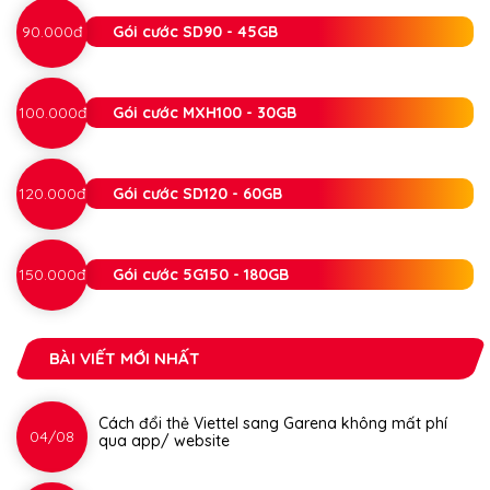
90.000đ
Gói cước SD90 - 45GB
100.000đ
Gói cước MXH100 - 30GB
120.000đ
Gói cước SD120 - 60GB
150.000đ
Gói cước 5G150 - 180GB
BÀI VIẾT MỚI NHẤT
Cách đổi thẻ Viettel sang Garena không mất phí
04/08
qua app/ website