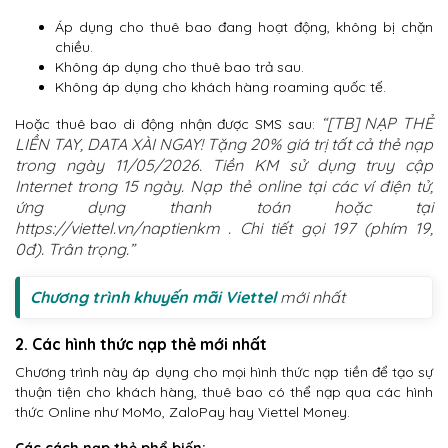
Áp dụng cho thuê bao đang hoạt động, không bị chặn
chiều.
Không áp dụng cho thuê bao trả sau.
Không áp dụng cho khách hàng roaming quốc tế.
“[TB] NẠP THẺ
Hoặc thuê bao di động nhận được SMS sau:
LIỀN TAY, DATA XÀI NGAY! Tặng 20% giá trị tất cả thẻ nạp
trong ngày 11/05/2026. Tiền KM sử dụng truy cập
Internet trong 15 ngày. Nạp thẻ online tại các ví điện tử,
ứng dụng thanh toán hoặc tại
https://viettel.vn/naptienkm . Chi tiết gọi 197 (phím 19,
0đ). Trân trọng.”
Chương trình khuyến mãi Viettel
mới nhất
2. Các hình thức nạp thẻ mới nhất
Chương trình này áp dụng cho mọi hình thức nạp tiền để tạo sự
thuận tiện cho khách hàng, thuê bao có thể nạp qua các hình
thức Online như MoMo, ZaloPay hay Viettel Money.