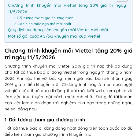
Chương trình khuyến mãi Viettel tặng 20% giá trị ngày
11/5/2026
1. Đối tượng tham gia chương trình
2. Các hình thức nạp thẻ mới nhất
Quy định sử dụng tiền khuyến mãi Viettel mới nhất
Một số gói cước 4G/5G khuyến mãi của Viettel
Chương trình khuyến mãi Viettel tặng 20% giá
trị ngày 11/5/2026
Chương trình khuyến mãi viettel 20% giá trị nạp thẻ áp dụng
cho tất cả thuê bao di động Viettel trong ngày 11 tháng 5 năm
2026. Khi nạp thẻ với bất kỳ mệnh giá nào, bạn sẽ nhận ngay
20% giá trị tiền khuyến mãi. Chương trình này là món quà tuyệt
vời giúp các thuê bao di động thoải mái lướt web, xem phim và
làm việc trực tuyến một cách mượt mà nhất. Đừng để tài khoản
cạn kiệt làm gián đoạn trải nghiệm của bạn trong những ngày
hè sôi động này.
1. Đối tượng tham gia chương trình
Tất cả thuê bao di động đang hoạt động trên toàn quốc có đủ
điều kiện tham gia chương trình khuyến mãi.