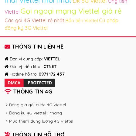
Đk 5G Viettel
Ứng tiền
Gọi ngoại mạng Viettel giá rẻ
Viettel
Các gói 4G Viettel rẻ nhất
Cú pháp
Bắn tiền Viettel
đăng ký 3G Viettel
.
THÔNG TIN LIÊN HỆ
Đơn vị cung cấp:
VIETTEL
Đơn vị triển khai:
CTNET
Hotline hỗ trợ:
0971 172 457
THÔNG TIN 4G
Bảng giá gói cước 4G Viettel
Đăng ký 4G Viettel 1 tháng
Mua thêm dung lượng 4G Viettel
THÔNG TIN HỖ TRỢ