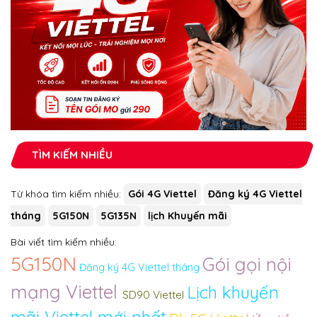
TÌM KIẾM NHIỀU
Từ khóa tìm kiếm nhiều:
Gói 4G Viettel
Đăng ký 4G Viettel
tháng
5G150N
5G135N
lịch Khuyến mãi
Bài viết tìm kiếm nhiều:
5G150N
Gói gọi nội
Đăng ký 4G Viettel tháng
mạng Viettel
Lịch khuyến
SD90 Viettel
mãi Viettel mới nhất