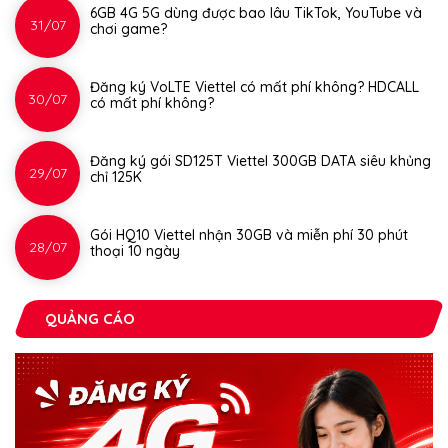
6GB 4G 5G dùng được bao lâu TikTok, YouTube và
31/07
chơi game?
Đăng ký VoLTE Viettel có mất phí không? HDCALL
30/07
có mất phí không?
Đăng ký gói SD125T Viettel 300GB DATA siêu khủng
29/07
chỉ 125K
Gói HQ10 Viettel nhận 30GB và miễn phí 30 phút
28/07
thoại 10 ngày
QUẢNG CÁO