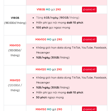
V180B
MO
gửi
290
ĐĂNG KÝ
Tặng
6GB/ngày
(
180GB
/tháng)
V180B
Miễn phí gọi nội mạng
dưới 10 phút
(180.000đ/tháng)
100 phút
gọi ngoại mạng
MXH100
MO
gửi
290
ĐĂNG KÝ
MXH100
Không giới hạn data dùng TikTok, YouTube, Facebook,
(
100.000đ/
Messenger
tháng)
1GB/ngày
(
30GB
/tháng)
MXH120
MO
gửi
290
ĐĂNG KÝ
Không giới hạn data dùng TikTok, YouTube, Facebook,
MXH120
Messenger
(
120.000đ
/
1GB/ngày
(
30GB
/tháng)
tháng)
Miễn phí gọi nội mạng
dưới 10 phút
30 phút
ngoại mạng
MXH150
MO
gửi
290
ĐĂNG KÝ