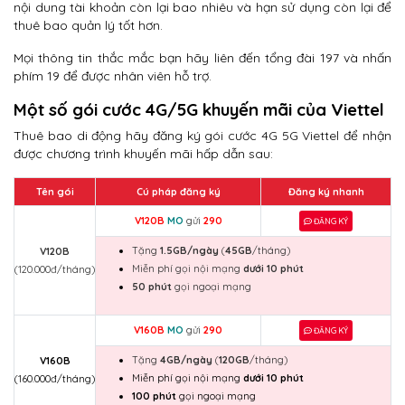
nội dung tài khoản còn lại bao nhiêu và hạn sử dụng còn lại để
thuê bao quản lý tốt hơn.
Mọi thông tin thắc mắc bạn hãy liên đến tổng đài 197 và nhấn
phím 19 để được nhân viên hỗ trợ.
Một số gói cước 4G/5G khuyến mãi của Viettel
Thuê bao di động hãy đăng ký gói cước 4G 5G Viettel để nhận
được chương trình khuyến mãi hấp dẫn sau:
Tên gói
Cú pháp đăng ký
Đăng ký nhanh
V120B
MO
gửi
290
ĐĂNG KÝ
Tặng
1.5GB/ngày
(
45GB
/tháng)
V120B
Miễn phí gọi nội mạng
dưới 10 phút
(120.000đ/tháng)
50 phút
gọi ngoại mạng
V160B
MO
gửi
290
ĐĂNG KÝ
Tặng
4GB/ngày
(
120GB
/tháng)
V160B
Miễn phí gọi nội mạng
dưới 10 phút
(160.000đ/tháng)
100 phút
gọi ngoại mạng