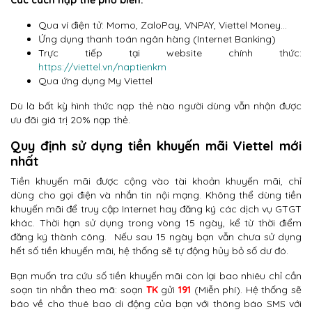
Các cách nạp thẻ phổ biến:
Qua ví điện tử: Momo, ZaloPay, VNPAY, Viettel Money…
Ứng dụng thanh toán ngân hàng (Internet Banking)
Trực tiếp tại website chính thức:
https://viettel.vn/naptienkm
Qua ứng dụng My Viettel
Dù là bất kỳ hình thức nạp thẻ nào người dùng vẫn nhận được
ưu đãi giá trị 20% nạp thẻ.
Quy định sử dụng tiền khuyến mãi Viettel mới
nhất
Tiền khuyến mãi được cộng vào tài khoản khuyến mãi, chỉ
dùng cho gọi điện và nhắn tin nội mạng. Không thể dùng tiền
khuyến mãi để truy cập Internet hay đăng ký các dịch vụ GTGT
khác. Thời hạn sử dụng trong vòng 15 ngày, kể từ thời điểm
đăng ký thành công. Nếu sau 15 ngày bạn vẫn chưa sử dụng
hết số tiền khuyến mãi, hệ thống sẽ tự động hủy bỏ số dư đó.
Bạn muốn tra cứu số tiền khuyến mãi còn lại bao nhiêu chỉ cần
soạn tin nhắn theo mã: soạn
TK
gửi
191
(Miễn phí). Hệ thống sẽ
báo về cho thuê bao di động của bạn với thông báo SMS với