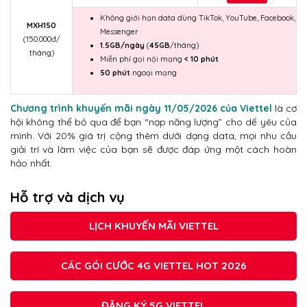
Không giới hạn data dùng TikTok, YouTube, Facebook,
MXH150
Messenger
(150.000đ/
1.5GB/ngày
(
45GB
/tháng)
tháng)
Miễn phí gọi nội mạng
< 10 phút
50 phút
ngoại mạng
Chương trình khuyến mãi ngày 11/05/2026 của Viettel
là cơ
hội không thể bỏ qua để bạn “nạp năng lượng” cho dế yêu của
mình. Với 20% giá trị cộng thêm dưới dạng data, mọi nhu cầu
giải trí và làm việc của bạn sẽ được đáp ứng một cách hoàn
hảo nhất.
Hỗ trợ và dịch vụ
LỊCH KHUYẾN MÃI VIETTEL
CÁC GÓI CƯỚC 4G VIETTEL HOT 2026
ĐĂNG KÝ 5G VIETTEL