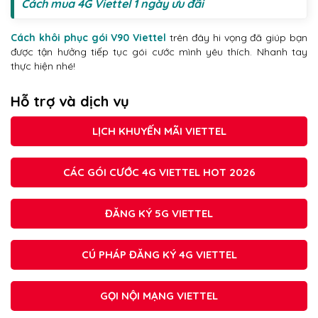
Cách mua 4G Viettel 1 ngày ưu đãi
Cách khôi phục gói V90 Viettel
trên đây hi vọng đã giúp bạn
được tận hưởng tiếp tục gói cước mình yêu thích. Nhanh tay
thực hiện nhé!
Hỗ trợ và dịch vụ
LỊCH KHUYẾN MÃI VIETTEL
CÁC GÓI CƯỚC 4G VIETTEL HOT 2026
ĐĂNG KÝ 5G VIETTEL
CÚ PHÁP ĐĂNG KÝ 4G VIETTEL
GỌI NỘI MẠNG VIETTEL