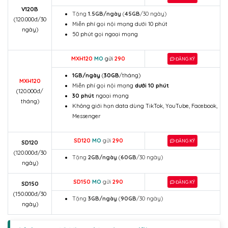
V120B
Tặng
1.5GB/ngày
(
45GB
/30 ngày)
(120.000đ/30
Miễn phí gọi nội mạng dưới 10 phút
ngày)
50 phút gọi ngoại mạng
MXH120
MO
gửi
290
ĐĂNG KÝ
1GB/ngày
(
30GB
/tháng)
MXH120
Miễn phí gọi nội mạng
dưới 10 phút
(120.000đ/
30 phút
ngoại mạng
tháng)
Không giới hạn data dùng TikTok, YouTube, Facebook,
Messenger
SD120
MO
gửi
290
ĐĂNG KÝ
SD120
(120.000đ/30
Tặng
2GB/ngày
(
60GB
/30 ngày)
ngày)
SD150
MO
gửi
290
ĐĂNG KÝ
SD150
(150.000đ/30
Tặng
3GB/ngày
(
90GB
/30 ngày)
ngày)