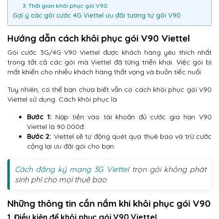
3. Thời gian khôi phục gói V90
Gợi ý các gói cước 4G Viettel ưu đãi tương tự gói V90
Hướng dẫn cách khôi phục gói V90 Viettel
Gói cước 3G/4G V90 Viettel được khách hàng yêu thích nhất
trong tất cả các gói mà Viettel đã từng triển khai. Việc gói bị
mất khiến cho nhiều khách hàng thất vọng và buồn tiếc nuối
Tuy nhiên, có thể bạn chưa biết vẫn có cách khôi phục gói V90
Viettel sử dụng. Cách khôi phục là
Bước 1:
Nạp tiền vào tài khoản đủ cước gia hạn V90
Viettel là 90.000đ.
Bước 2:
Viettel sẽ tự động quét qua thuê bao và trừ cước
cộng lại ưu đãi gói cho bạn.
Cách đăng ký mạng 3G Viettel
trọn gói không phát
sinh phí cho mọi thuê bao
Những thông tin cần nắm khi khôi phục gói V90
1. Điều kiện để khôi phục gói V90 Viettel