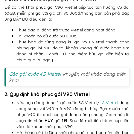
Để có thể khôi phục gói V90 Viettel tiếp tục tận hưởng ưu đãi
60GB, miễn phí gọi với giá chỉ 90.000đ/tháng bạn cần phải đáp
ứng ĐẦY ĐỦ điều kiện là:
Thuê bao di động trả trước Viettel đang hoạt động
Tài khoản có đủ cước 90.000đ
Thuê bao đã từng đăng ký gói V90 Viettel thành công
nhưng gói bị hủy do tài khoản không đủ cước hoặc sim
đang bị chặn 2 chiều. Từ thời điểm hủy gói đến hiện tại
chưa quá 90 ngày.
Các gói cước 4G Viettel
khuyến mãi khác đang triển
khai.
2. Quy định khôi phục gói V90 Viettel
Nếu bạn đang dùng 1 gói cước 3G Viettel/
4G Viettel
dùng
song song với V90 mà V90 đang bị hủy. Bạn muốn khôi
phục V90 thì phải hủy gói đang dùng chung. Cách hủy là
soạn tin nhắn
HUY
gửi
191
. Sau đó mới tiến hành nạp tiền
vào tài khoản khôi phục V90.
Hệ thống sẽ tự động khôi phục gói cho bạn nên nếu bạn