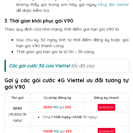
không thấy gói trong sim hãy gọi ngay
tổng đài Viettel
để được kiểm tra.
3. Thời gian khôi phục gói V90
Theo quy định của nhà mạng, thời điểm gia hạn gói V90 là:
Sau chu kỳ 30 ngày tính từ thời điểm đăng ký hoặc gia
hạn gói V90 thành công.
Thời gian gia hạn gói là từ 0h – 5h sáng.
Các gói cước 3G của Viettel
tốc độ cao
Gợi ý các gói cước 4G Viettel ưu đãi tương tự
gói V90
Tên gói
Cú pháp đăng ký
Đăng ký nhanh
SD90
MO
gửi
290
ĐĂNG KÝ
SD90
(90.000đ/30
Tặng
1.5GB/ngày
(
45GB
/30 ngày)
ngày)
V120B
MO
gửi
290
ĐĂNG KÝ