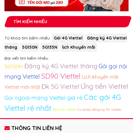
TÌM KIẾM NHIỀU
Từ khóa tìm kiếm nhiều:
Gói 4G Viettel
Đăng ký 4G Viettel
tháng
5G150N
5G135N
lịch Khuyến mãi
Bài viết tìm kiếm nhiều:
Đăng ký 4G Viettel tháng
Gói gọi nội
5G150N
SD90 Viettel
mạng Viettel
Lịch khuyến mãi
Ứng tiền Viettel
Đk 5G Viettel
Viettel mới nhất
Các gói 4G
Gọi ngoại mạng Viettel giá rẻ
Viettel rẻ nhất
.
Cú pháp đăng ký 3G Viettel
Bắn tiền Viettel
THÔNG TIN LIÊN HỆ