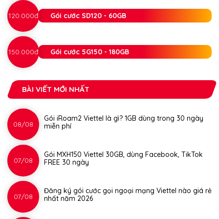
120.000đ
Gói cước SD120 - 60GB
150.000đ
Gói cước 5G150 - 180GB
BÀI VIẾT MỚI NHẤT
Gói iRoam2 Viettel là gì? 1GB dùng trong 30 ngày
08/08
miễn phí
Gói MXH150 Viettel 30GB, dùng Facebook, TikTok
07/08
FREE 30 ngày
Đăng ký gói cước gọi ngoại mạng Viettel nào giá rẻ
07/08
nhất năm 2026