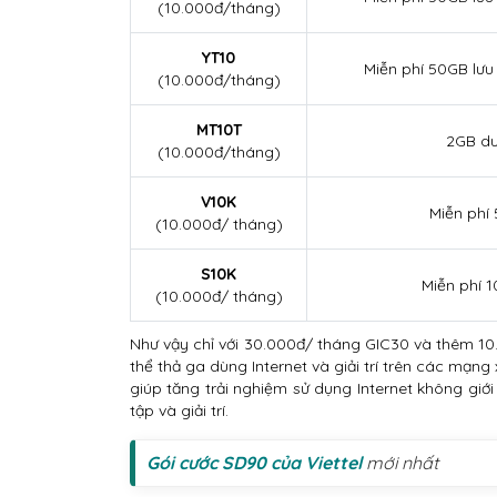
(10.000đ/tháng)
YT10
Miễn phí 50GB lưu
(10.000đ/tháng)
MT10T
2GB du
(10.000đ/tháng)
V10K
Miễn phí 
(10.000đ/ tháng)
S10K
Miễn phí 
(10.000đ/ tháng)
Như vậy chỉ với 30.000đ/ tháng GIC30 và thêm 1
thể thả ga dùng Internet và giải trí trên các mạ
giúp tăng trải nghiệm sử dụng Internet không giới 
tập và giải trí.
Gói cước SD90 của Viettel
mới nhất