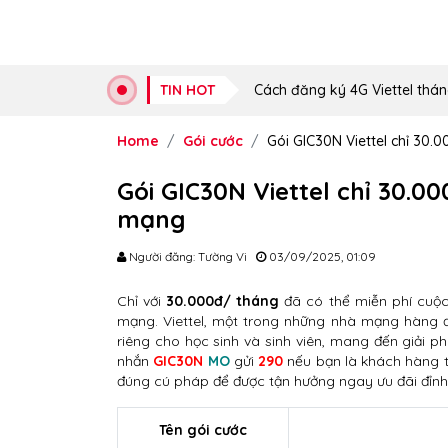
TIN HOT
Cách đăng ký 4G Viettel thán
Home
Gói cước
Gói GIC30N Viettel chỉ 30.
Gói GIC30N Viettel chỉ 30.00
mạng
Người đăng: Tường Vi
03/09/2025, 01:09
Chỉ với
30.000đ/ tháng
đã có thể miễn phí cuộc
mạng. Viettel, một trong những nhà mạng hàng đ
riêng cho học sinh và sinh viên, mang đến giải ph
nhắn
GIC30N
MO
gửi
290
nếu bạn là khách hàng th
đúng cú pháp để được tận hưởng ngay ưu đãi đỉnh
Tên gói cước