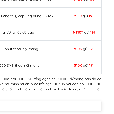
 lượng truy cập ứng dụng TikTok
YT10
gửi
191
ng lượng tốc độ cao
MT10T
gửi
191
50 phút thoại nội mạng
V10K
gửi
191
1000 SMS thoại nội mạng
S10K
gửi
191
0.000đ gói TOPPING tổng cộng chỉ 40.000đ/tháng bạn đã có
ng xã hội mình muốn. Việc kết hợp GIC30N với các gói TOPPING
hạn, rất thích hợp cho học sinh sinh viên trong quá trình học