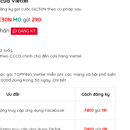
của Viettel
đăng ký gói cước GIC30N theo cú pháp sau
C30N
MO
gửi
290
nhấn
ĐĂNG KÝ
2 tuổi),
heo CCCD chính chủ đến cửa hàng Viettel.
ác gói TOPPING Viettel miễn phí các mạng xã hội phổ biến
000đ dùng trong 30 ngày. Chi tiết:
Ưu đãi
Cách đăng ký
lượng truy cập ứng dụng Facebook
FB10
gửi
191
 lượng truy cập ứng dụng TikTok
TIK10
gửi
191