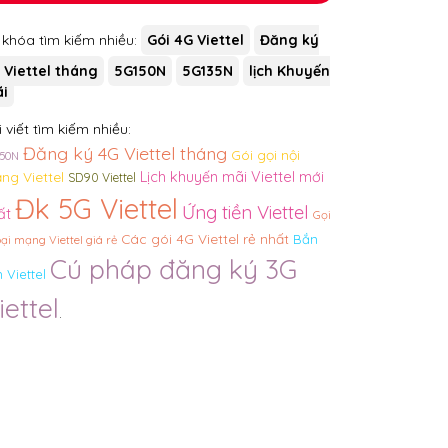
 khóa tìm kiếm nhiều:
Gói 4G Viettel
Đăng ký
 Viettel tháng
5G150N
5G135N
lịch Khuyến
i
 viết tìm kiếm nhiều:
Đăng ký 4G Viettel tháng
Gói gọi nội
50N
Lịch khuyến mãi Viettel mới
ng Viettel
SD90 Viettel
Đk 5G Viettel
Ứng tiền Viettel
ất
Gọi
Các gói 4G Viettel rẻ nhất
Bắn
ại mạng Viettel giá rẻ
Cú pháp đăng ký 3G
n Viettel
iettel
.