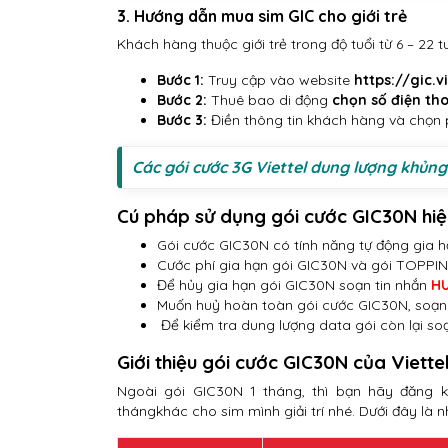
3. Hướng dẫn mua sim GIC cho giới trẻ
Khách hàng thuộc giới trẻ trong độ tuổi từ 6 – 22
Bước 1:
Truy cập vào website
https://gic.v
Bước 2:
Thuê bao di động
chọn số điện th
Bước 3:
Điền thông tin khách hàng và chọn 
Các gói cước 3G Viettel dung lượng khủng
Cú pháp sử dụng gói cước GIC30N hi
Gói cước GIC30N có tính năng tự động gia 
Cước phí gia hạn gói GIC30N và gói TOPPING
Để hủy gia hạn gói GIC30N soạn tin nhắn
H
Muốn huỷ hoàn toàn gói cước GIC30N, soạ
Để kiểm tra dung lượng data gói còn lại so
Giới thiệu gói cước GIC30N của Viette
Ngoài gói GIC30N 1 tháng, thì bạn hãy đăng
thángkhác cho sim mình giải trí nhé. Dưới đây là n