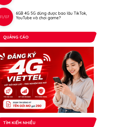
6GB 4G 5G dùng được bao lâu TikTok,
31/07
YouTube và chơi game?
QUẢNG CÁO
TÌM KIẾM NHIỀU