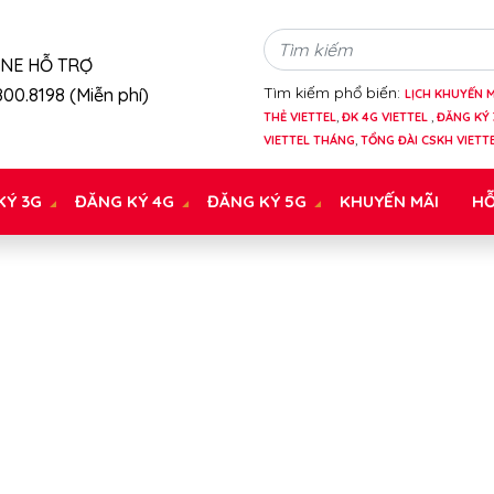
INE HỖ TRỢ
Tìm kiếm phổ biến:
00.8198 (Miễn phí)
LỊCH KHUYẾN M
THẺ VIETTEL
,
ĐK 4G VIETTEL
,
ĐĂNG KÝ 
VIETTEL THÁNG
,
TỔNG ĐÀI CSKH VIETT
KÝ 3G
ĐĂNG KÝ 4G
ĐĂNG KÝ 5G
KHUYẾN MÃI
HỖ