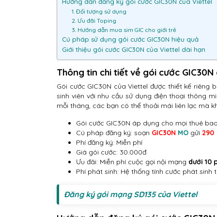
Hướng dẫn đăng ký gói cước GIC30N của Viettel
1. Đối tượng sử dụng
2. Ưu đãi Toping
3. Hướng dẫn mua sim GIC cho giới trẻ
Cú pháp sử dụng gói cước GIC30N hiệu quả
Giới thiệu gói cước GIC30N của Viettel dài hạn
Thông tin chi tiết về gói cước GIC30N 
Gói cước GIC30N của Viettel được thiết kế riêng b
sinh viên với nhu cầu sử dụng điện thoại thông min
mỗi tháng, các bạn có thể thoải mái liên lạc mà k
Gói cước GIC30N áp dụng cho mọi thuê bao 
Cú pháp đăng ký: soạn
GIC30N
MO
gửi
290
Phí đăng ký: Miễn phí
Giá gói cước: 30.000đ
Ưu đãi: Miễn phí cuộc gọi nội mạng
dưới 10 
Phí phát sinh: Hệ thống tính cước phát sinh 
Đăng ký gói mạng SD135 của Viettel