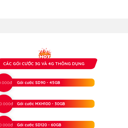
CÁC GÓI CƯỚC 3G VÀ 4G THÔNG DỤNG
0.000đ
Gói cước SD90 - 45GB
0.000đ
Gói cước MXH100 - 30GB
0.000đ
Gói cước SD120 - 60GB