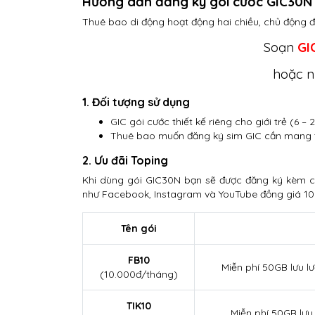
Hướng dẫn đăng ký gói cước GIC30N 
Thuê bao di động hoạt động hai chiều, chủ động 
Soạn
GI
hoặc 
1. Đối tượng sử dụng
GIC gói cước thiết kế riêng cho giới trẻ (6 – 2
Thuê bao muốn đăng ký sim GIC cần mang t
2. Ưu đãi Toping
Khi dùng gói GIC30N bạn sẽ được đăng ký kèm c
như Facebook, Instagram và YouTube đồng giá 10.
Tên gói
FB10
Miễn phí 50GB lưu 
(10.000đ/tháng)
TIK10
Miễn phí 50GB lưu