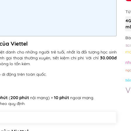
Từ
4G
mã
Bài
của Viettel
5G1
mạ
iệt dành cho những người trẻ tuổi, nhất là đối tượng học sinh
h gọi thoại thường xuyên, tiết kiệm chi phí. Với chỉ
30.000đ
nh
hông lo tốn kém.
ngo
di động trên toàn quốc.
tiề
V
phút
(
200 phút
nội mạng) +
10 phút
ngoại mạng.
theo quy định.