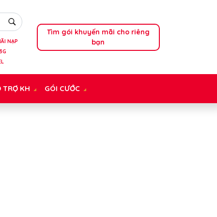
Tìm gói khuyến mãi cho riêng
bạn
ÃI NẠP
3G
EL
 TRỢ KH
GÓI CƯỚC