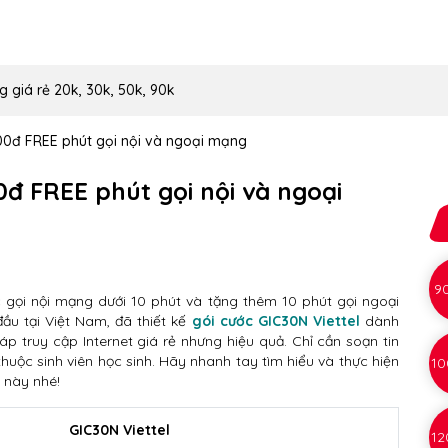
g giá rẻ 20k, 30k, 50k, 90k
000đ FREE phút gọi nội và ngoại mạng
0đ FREE phút gọi nội và ngoại
9
 gọi nội mạng dưới 10 phút và tặng thêm 10 phút gọi ngoại
ầu tại Việt Nam, đã thiết kế
gói cước GIC30N Viettel
dành
áp truy cập Internet giá rẻ nhưng hiệu quả. Chỉ cần soạn tin
uộc sinh viên học sinh. Hãy nhanh tay tìm hiểu và thực hiện
10
 này nhé!
GIC30N Viettel
12