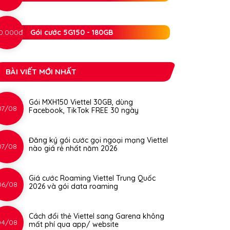
0.000đ
Gói cước 5G150 - 180GB
BÀI VIẾT MỚI NHẤT
Gói MXH150 Viettel 30GB, dùng
07/08
Facebook, TikTok FREE 30 ngày
Đăng ký gói cước gọi ngoại mạng Viettel
07/08
nào giá rẻ nhất năm 2026
Giá cước Roaming Viettel Trung Quốc
06/08
2026 và gói data roaming
Cách đổi thẻ Viettel sang Garena không
04/08
mất phí qua app/ website