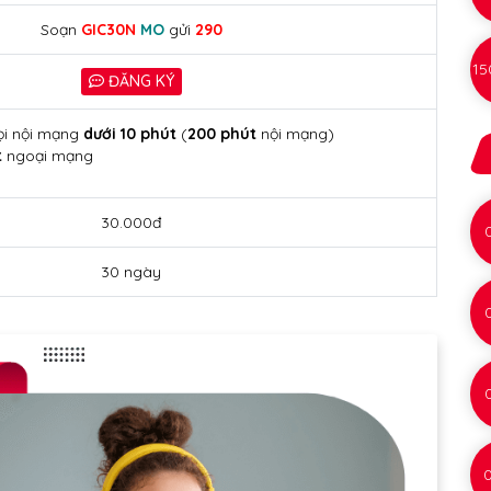
Soạn
GIC30N
MO
gửi
290
15
ĐĂNG KÝ
ọi nội mạng
dưới 10 phút
(
200 phút
nội mạng)
t
ngoại mạng
30.000đ
30 ngày