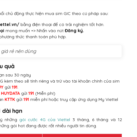
 tuổi chủ động thực hiện mua sim GIC theo cú pháp sau:
iettel.vn/
bằng điện thoại để có trải nghiệm tốt hơn.
oại
mong muốn => Nhấn vào nút
Đăng ký.
phương thức thanh toán phù hợp.
giá rẻ nên dùng
ệu quả
hạn sau 30 ngày
 kèm theo sẽ tính riêng và trừ vào tài khoản chính của sim
UY
gửi
191
.
n
HUYDATA
gửi
191
(Miễn phí)
ạn
KTTK
gửi
191
miễn phí hoặc truy cập ứng dụng My Viettel
l dài hạn
 ký những
gói cước 4G của Viettel
3 tháng, 6 tháng và 12
hững gói hot đang được rất nhiều người tin dùng.