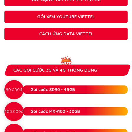
GÓI XEM YOUTUBE VIETTEL
CÁCH ỨNG DATA VIETTEL
CÁC GÓI CƯỚC 3G VÀ 4G THÔNG DỤNG
90.000đ
Gói cước SD90 - 45GB
100.000đ
Gói cước MXH100 - 30GB