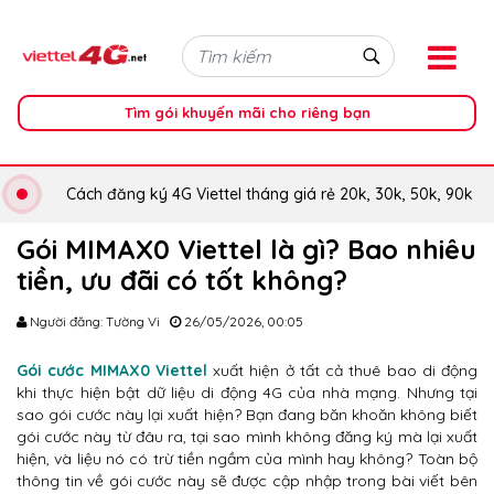
Tìm gói khuyến mãi cho riêng bạn
Cách đăng ký 4G Viettel tháng giá rẻ 20k, 30k, 50k, 90k
Gói MIMAX0 Viettel là gì? Bao nhiêu
tiền, ưu đãi có tốt không?
Người đăng: Tường Vi
26/05/2026, 00:05
Gói cước MIMAX0 Viettel
xuất hiện ở tất cả thuê bao di động
khi thực hiện bật dữ liệu di động 4G của nhà mạng. Nhưng tại
sao gói cước này lại xuất hiện? Bạn đang băn khoăn không biết
gói cước này từ đâu ra, tại sao mình không đăng ký mà lại xuất
hiện, và liệu nó có trừ tiền ngầm của mình hay không? Toàn bộ
thông tin về gói cước này sẽ được cập nhập trong bài viết bên