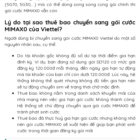
(5G70, 5G30,…) mà có thể dùng song song cùng gói chính thì
gói cước MIMAX0 vẫn còn.
Lý do tại sao thuê bao chuyển sang gói cước
MIMAX0 của Viettel?
Người dùng bị chuyển sang gói cước MIMAX0 Viettel do một số
nguyên nhân sau, cụ thể:
Do tài khoản gốc không đủ số dư tại thời điểm gia hạn
định kỳ. Ví dụ, bạn đang sử dụng gói SD120 có mức giá
đăng ký 120.000đ mỗi tháng, đến ngày gia hạn tự động
mà tài khoản của bạn chỉ còn dưới 120.000đ. Lúc này, hệ
thống không thể quét nhưng không đủ tiền gia hạn nên
sẽ tự động chuyển sim về trạng thái chờ mặc định.
Thuê bao không nằm trong danh sách khuyến mãi của
nhà mạng nên việc gia hạn gói cước không thành công.
Hệ thống sẽ chủ động chuyển qua gói cước MIMAX0 để
tránh phát sinh cước.
Thuê bao đã thực huỷ gia hạn gói cước nhưng không nhớ
nên gói cước MIMAX0 sẽ xuất hiện để giúp bạn phát sinh
cước trong thời gian đăng ký gói mới.