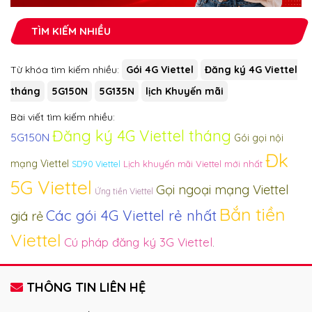
TÌM KIẾM NHIỀU
Từ khóa tìm kiếm nhiều:
Gói 4G Viettel
Đăng ký 4G Viettel
tháng
5G150N
5G135N
lịch Khuyến mãi
Bài viết tìm kiếm nhiều:
Đăng ký 4G Viettel tháng
5G150N
Gói gọi nội
Đk
mạng Viettel
SD90 Viettel
Lịch khuyến mãi Viettel mới nhất
5G Viettel
Gọi ngoại mạng Viettel
Ứng tiền Viettel
Bắn tiền
Các gói 4G Viettel rẻ nhất
giá rẻ
Viettel
Cú pháp đăng ký 3G Viettel
.
THÔNG TIN LIÊN HỆ