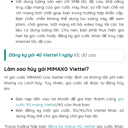
Với dung lượng vỏn vẹn chỉ 5MB tốc độ cao, khả năng
truy cập mạng của gói cước này thực sự rất hạn chế và
chỉ mang tính chất giúp bạn trong trường hợp khẩn cấp.
Bạn chắc chắn không thể dùng lưu lượng này để xem
phim, chơi game, lướt mạng xã hội video hay tải các tài
liệu có dung lượng lớn. Cho nên, bạn phải thực hiện gia
hạn lại gói cước hoặc đăng ký gói cước khác để truy cập
Internet tốc độ cao.
Đăng ký gói 4G Viettel 1 ngày
tốc độ cao
Làm sao hủy gói MIMAX0 Viettel?
Vì gói cước MIMAX0 của Viettel mặc định và không tốn phí nên
không có cách hủy. Tuy nhiên, gói cước sẽ được tự động hủy
khi:
Bạn nạp tiền vào tài khoản để gia hạn thành công
gói
cước 3G mạng Viettel
/4G của thuê bao.
Bạn đăng ký một gói cước 3G/4G/5G Viettel khác sử
dụng thay thế cho gói đang chờ gia hạn đó.
Trong trường hợp bạn
đăng ký mạng 4G Viettel
gói cước khác