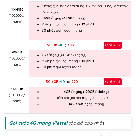
Không giới hạn data dùng TikTok, YouTube, Facebook,
MXH150
Messenger
(
150.000đ/
1.5GB/ngày
(
45GB
/tháng)
tháng)
Miễn phí gọi nội mạng
< 10 phút
50 phút gọi
ngoại mạng
V150B
MO
gửi
290
ĐĂNG KÝ
V150B
2GB/ngày
(
60GB
/30 ngày)
(
150.000đ/
Miễn phí gọi nội mạng
< 10 phút
tháng)
80 phút
gọi ngoại mạng
5G160B
MO
gửi
290
ĐĂNG KÝ
5G160B
4GB/ ngày (120GB/ tháng)
(160.000đ/
Miễn phí gọi nội mạng Viettel < 10 phút
tháng)
100 phút
ngoại mạng
Gói cước 4G mạng Viettel
tốc độ cao nhất