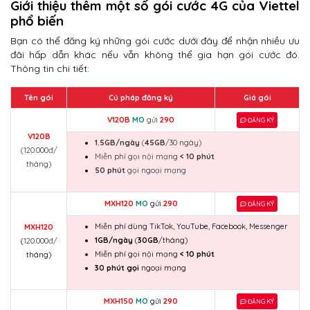
Giới thiệu thêm một số gói cước 4G của Viettel
phổ biến
Bạn có thể đăng ký những gói cước dưới đây để nhận nhiều ưu
đãi hấp dẫn khác nếu vẫn không thể gia hạn gói cước đó.
Thông tin chi tiết:
Tên gói
Cú pháp đăng ký
Giá gói
V120B
MO
gửi
290
ĐĂNG KÝ
V120B
1.5GB/ngày
(
45GB
/30 ngày)
(120.000đ/
Miễn phí gọi nội mạng
< 10 phút
tháng)
50 phút
gọi ngoại mạng
MXH120
MO
gửi
290
ĐĂNG KÝ
Miễn phí dùng TikTok, YouTube, Facebook, Messenger
MXH120
1GB/ngày
(
30GB
/tháng)
(
120.000đ/
Miễn phí gọi nội mạng
< 10 phút
tháng)
30 phút gọi
ngoại mạng
MXH150
MO
gửi
290
ĐĂNG KÝ