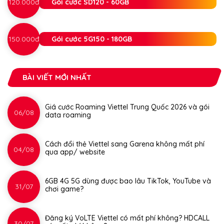
120.000đ
Gói cước SD120 - 60GB
150.000đ
Gói cước 5G150 - 180GB
BÀI VIẾT MỚI NHẤT
Giá cước Roaming Viettel Trung Quốc 2026 và gói
06/08
data roaming
Cách đổi thẻ Viettel sang Garena không mất phí
04/08
qua app/ website
6GB 4G 5G dùng được bao lâu TikTok, YouTube và
31/07
chơi game?
Đăng ký VoLTE Viettel có mất phí không? HDCALL
30/07