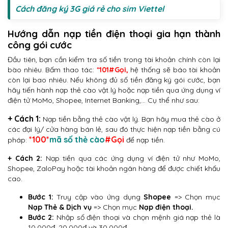
Cách đăng ký 3G giá rẻ cho sim Viettel
Hướng dẫn nạp tiền điện thoại gia hạn thành
công gói cước
Đầu tiên, bạn cần kiểm tra số tiền trong tài khoản chính còn lại
bào nhiêu. Bấm thao tác:
*101#Gọi,
hệ thống sẽ báo tài khoản
còn lại bao nhiêu. Nếu không đủ số tiền đăng ký gói cước, bạn
hãy tiến hành nạp thẻ cào vật lý hoặc nạp tiền qua ứng dụng ví
điện tử MoMo, Shopee, Internet Banking,… Cụ thể như sau:
+ Cách 1:
Nạp tiền bằng thẻ cào vật lý. Bạn hãy mua thẻ cào ở
các đại lý/ cửa hàng bán lẻ, sau đó thực hiện nạp tiền bằng cú
*100*
mã số thẻ cào
#
Gọi
pháp:
để nạp tiền.
+ Cách 2:
Nạp tiền qua các ứng dụng ví điện tử như MoMo,
Shopee, ZaloPay hoặc tài khoản ngân hàng để được chiết khấu
cao.
Bước 1:
Truy cập vào ứng dụng
Shopee
=> Chọn mục
Nạp Thẻ & Dịch vụ
=> Chọn mục
Nạp điện thoại.
Bước 2:
Nhập số điện thoại và chọn mệnh giá nạp thẻ là
10.000đ, 20.000đ và 30.000đ.