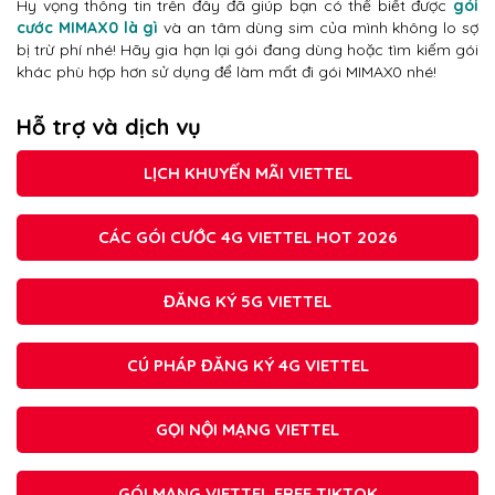
Hy vọng thông tin trên đây đã giúp bạn có thể biết được
gói
cước MIMAX0 là gì
và an tâm dùng sim của mình không lo sợ
bị trừ phí nhé! Hãy gia hạn lại gói đang dùng hoặc tìm kiếm gói
khác phù hợp hơn sử dụng để làm mất đi gói MIMAX0 nhé!
Hỗ trợ và dịch vụ
LỊCH KHUYẾN MÃI VIETTEL
CÁC GÓI CƯỚC 4G VIETTEL HOT 2026
ĐĂNG KÝ 5G VIETTEL
CÚ PHÁP ĐĂNG KÝ 4G VIETTEL
GỌI NỘI MẠNG VIETTEL
GÓI MẠNG VIETTEL FREE TIKTOK