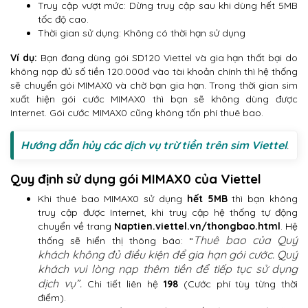
Truy cập vượt mức: Dừng truy cập sau khi dùng hết 5MB
tốc độ cao.
Thời gian sử dụng: Không có thời hạn sử dụng
Ví dụ:
Bạn đang dùng gói SD120 Viettel và gia hạn thất bại do
không nạp đủ số tiền 120.000đ vào tài khoản chính thì hệ thống
sẽ chuyển gói MIMAX0 và chờ bạn gia hạn. Trong thời gian sim
xuất hiện gói cước MIMAX0 thì bạn sẽ không dùng được
Internet. Gói cước MIMAX0 cũng không tốn phí thuê bao.
Hướng dẫn hủy các dịch vụ trừ tiền trên sim Viettel
.
Quy định sử dụng gói MIMAX0 của Viettel
Khi thuê bao MIMAX0 sử dụng
hết 5MB
thì bạn không
truy cập được Internet, khi truy cập hệ thống tự động
chuyển về trang
Naptien.viettel.vn/thongbao.html
. Hệ
Thuê bao của Quý
thống sẽ hiển thị thông báo: “
khách không đủ điều kiện để gia hạn gói cước. Quý
khách vui lòng nạp thêm tiền để tiếp tục sử dụng
dịch vụ”.
Chi tiết liên hệ
198
(Cước phí tùy từng thời
điểm).