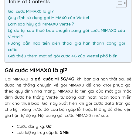
Table of Contents
Gói cước MIMAX0 là gì?
Quy định sử dụng gói MIMAX0 của Viettel
Làm sao hủy gói MIMAX0 Viettel?
Lý do tại sao thuê bao chuyển sang gói cước MIMAX0 của
Viettel?
Hướng dẫn nạp tiền điện thoại gia hạn thành công gói
cước
Giới thiệu thêm một số gói cước 4G của Viettel phổ biến
Gói cước MIMAX0 là gì?
Gói MIMAX0 là
gói cước MI 3G/4G
khi bạn gia hạn thất bại, sẽ
được hệ thống chuyển về gói MIMAX0 để chờ khôi phục gói
theo quy định nhà mạng. MIMAX0 là tên gọi của một gói mặc
định được hệ thống Viettel tự động kích hoạt hoàn toàn miễn
phí cho thuê bao. Gói này xuất hiện khi gói cước data trọn gói
chu kỳ tháng trước đó của bạn gặp lỗi hoặc không đủ điều kiện
gia hạn tự động. Nội dung gói cước MIMAX0 như sau:
Cước đăng ký:
0đ
Lưu lượng truy cập là
5MB
.