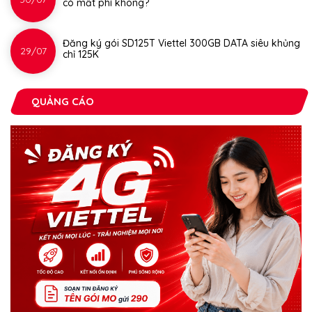
có mất phí không?
Đăng ký gói SD125T Viettel 300GB DATA siêu khủng
29/07
chỉ 125K
QUẢNG CÁO