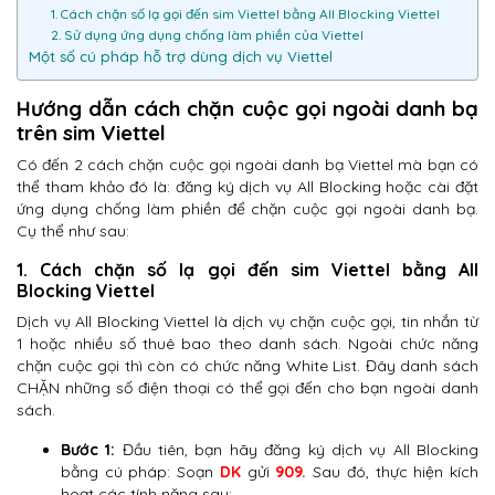
1. Cách chặn số lạ gọi đến sim Viettel bằng All Blocking Viettel
2. Sử dụng ứng dụng chống làm phiền của Viettel
Một số cú pháp hỗ trợ dùng dịch vụ Viettel
Hướng dẫn cách chặn cuộc gọi ngoài danh bạ
trên sim Viettel
Có đến 2 cách chặn cuộc gọi ngoài danh bạ Viettel mà bạn có
thể tham khảo đó là: đăng ký dịch vụ All Blocking hoặc cài đặt
ứng dụng chống làm phiền để chặn cuộc gọi ngoài danh bạ.
Cụ thể như sau:
1. Cách chặn số lạ gọi đến sim Viettel bằng All
Blocking Viettel
Dịch vụ All Blocking Viettel là dịch vụ chặn cuộc gọi, tin nhắn từ
1 hoặc nhiều số thuê bao theo danh sách. Ngoài chức năng
chặn cuộc gọi thì còn có chức năng White List. Đây danh sách
CHẶN những số điện thoại có thể gọi đến cho bạn ngoài danh
sách.
Bước 1:
Đầu tiên, bạn hãy đăng ký dịch vụ All Blocking
bằng cú pháp: Soạn
DK
gửi
909.
Sau đó, thực hiện kích
hoạt các tính năng sau: