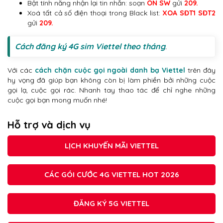
Bật tính năng nhận lại tin nhắn: soạn
ON SW
gửi
209.
Xoá tất cả số điện thoại trong Black list:
XOA SĐT1 SĐT2
gửi
209.
Cách đăng ký 4G sim Viettel theo tháng
.
Với các
cách chặn cuộc gọi ngoài danh bạ Viettel
trên đây
hy vọng đã giúp bạn không còn bị làm phiền bởi những cuộc
gọi lạ, cuộc gọi rác. Nhanh tay thao tác để chỉ nghe những
cuộc gọi bạn mong muốn nhé!
Hỗ trợ và dịch vụ
LỊCH KHUYẾN MÃI VIETTEL
CÁC GÓI CƯỚC 4G VIETTEL HOT 2026
ĐĂNG KÝ 5G VIETTEL