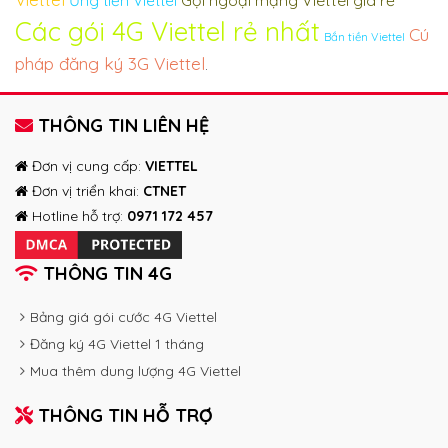
Gọi ngoại mạng Viettel giá rẻ
Ứng tiền Viettel
Các gói 4G Viettel rẻ nhất
Cú
Bắn tiền Viettel
pháp đăng ký 3G Viettel
.
THÔNG TIN LIÊN HỆ
Đơn vị cung cấp:
VIETTEL
Đơn vị triển khai:
CTNET
Hotline hỗ trợ:
0971 172 457
THÔNG TIN 4G
Bảng giá gói cước 4G Viettel
Đăng ký 4G Viettel 1 tháng
Mua thêm dung lượng 4G Viettel
THÔNG TIN HỖ TRỢ