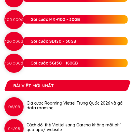
100.000đ
Gói cước MXH100 - 30GB
120.000đ
Gói cước SD120 - 60GB
150.000đ
Gói cước 5G150 - 180GB
BÀI VIẾT MỚI NHẤT
Giá cước Roaming Viettel Trung Quốc 2026 và gói
06/08
data roaming
Cách đổi thẻ Viettel sang Garena không mất phí
04/08
qua app/ website