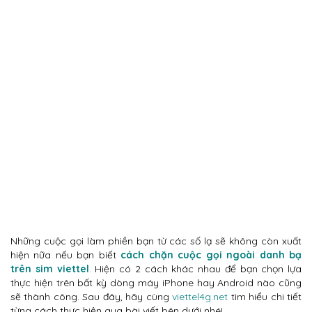
Những cuộc gọi làm phiền bạn từ các số lạ sẽ không còn xuất
hiện nữa nếu bạn biết
cách chặn cuộc gọi ngoài danh bạ
trên sim viettel
. Hiện có 2 cách khác nhau để bạn chọn lựa
thực hiện trên bất kỳ dòng máy iPhone hay Android nào cũng
sẽ thành công. Sau đây, hãy cùng
viettel4g.net
tìm hiểu chi tiết
từng cách thực hiện qua bài viết bên dưới nhé!