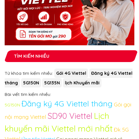
TÌM KIẾM NHIỀU
Từ khóa tìm kiếm nhiều:
Gói 4G Viettel
Đăng ký 4G Viettel
tháng
5G150N
5G135N
lịch Khuyến mãi
Bài viết tìm kiếm nhiều:
Đăng ký 4G Viettel tháng
Gói gọi
5G150N
Lịch
SD90 Viettel
nội mạng Viettel
khuyến mãi Viettel mới nhất
Đk 5G
Viettel