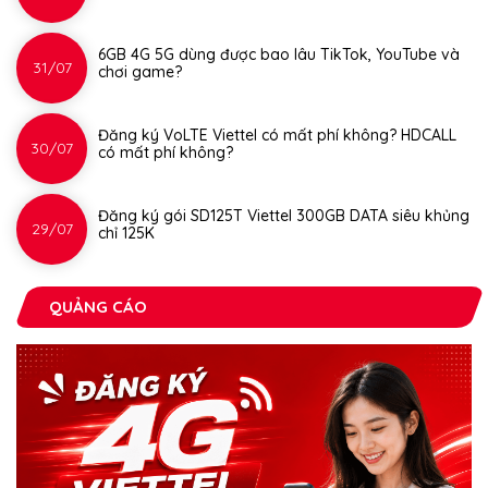
6GB 4G 5G dùng được bao lâu TikTok, YouTube và
31/07
chơi game?
Đăng ký VoLTE Viettel có mất phí không? HDCALL
30/07
có mất phí không?
Đăng ký gói SD125T Viettel 300GB DATA siêu khủng
29/07
chỉ 125K
QUẢNG CÁO