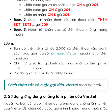
Chặn cuộc gọi và tin nhắn: Soạn
ON A
gửi
209.
Chặn cuộc gọi:
ON C
gửi
209.
Chặn tin nhắn:
ON S
gửi
209.
Bước 2
: Soạn tin nhắn thêm số điện thoại chặn:
THEM
SĐT1 SĐT2
…
gửi
209.
Bước 3:
Hoàn tất chặn các số điện thoại không mong
muốn.
Lưu ý
:
Bạn có thể thêm tối đa 2.000 số điện thoại vào danh
sách bao gồm cả số
nội mạng Viettel
, ngoại mạng, điện
thoại bàn.
Chỉ những số trong danh sách này mới có thể gọi và
nhắn tin cho bạn.
Phí đăng ký dịch vụ là 7.000đ/ tháng
Cách chặn tất cả cuộc gọi đến Viettel
theo nhu cầu.
2. Sử dụng ứng dụng chống làm phiền của Viettel
Ngoài ra, bạn cũng có thể sử dụng ứng dụng chống làm phiền
của Viettel để chặn các cuộc gọi mình không mong muốn. Cụ