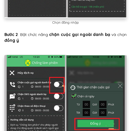
Chọn đăng nhập
Bước 2
: Bật chức năng
chặn cuộc gọi ngoài danh bạ
và chọn
đồng ý