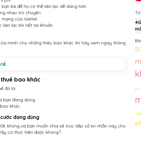
i phí.
 bạn bè để họ có thể liên lạc dễ dàng hơn.
Từ
ùng nhau trò chuyện.
 mạng của Viettel.
4G
liên lạc khi hết tài khoản.
mã
Bài
 của mình cho những thêu bao khác thì hãy xem ngay thông
5
m
 rẻ
.
k
 thuê bao khác
ể đó là:
Đk 
m
mà bạn đang dùng.
 bao khác.
Vi
i cước đang dùng
p
rất khủng và bạn muốn chia sẻ trực tiếp số tin nhắn này cho
Vậy có thực hiện được không?