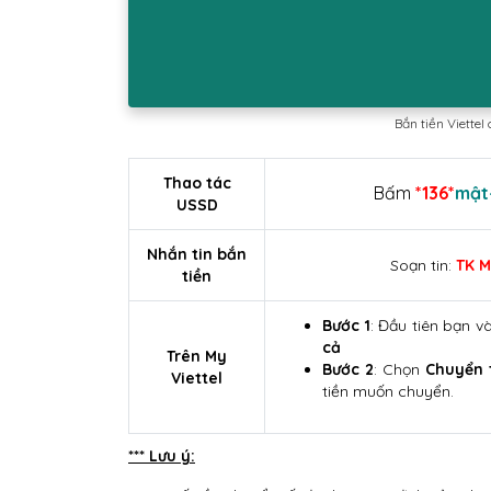
Bắn tiền Viette
Thao tác
Bấm
*136*
mật
USSD
Nhắn tin bắn
Soạn tin:
TK 
tiền
Bước 1
: Đầu tiên bạn 
cả
Trên My
Bước 2
: Chọn
Chuyển 
Viettel
tiền muốn chuyển.
*** Lưu ý: