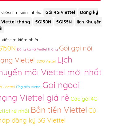
 khóa tìm kiếm nhiều:
Gói 4G Viettel
Đăng ký
 Viettel tháng
5G150N
5G135N
lịch Khuyến
i
 viết tìm kiếm nhiều:
Gói gọi nội
G150N
Đăng ký 4G Viettel tháng
Lịch
ạng Viettel
SD90 Viettel
huyến mãi Viettel mới nhất
Gọi ngoại
5G Viettel
Ứng tiền Viettel
ạng Viettel giá rẻ
Các gói 4G
Bắn tiền Viettel
Cú
ettel rẻ nhất
háp đăng ký 3G Viettel
.