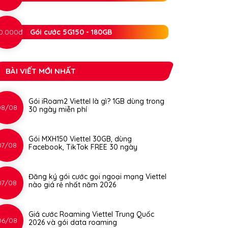
0.000đ
Gói cước 5G150 - 180GB
BÀI VIẾT MỚI NHẤT
Gói iRoam2 Viettel là gì? 1GB dùng trong
08/08
30 ngày miễn phí
Gói MXH150 Viettel 30GB, dùng
07/08
Facebook, TikTok FREE 30 ngày
Đăng ký gói cước gọi ngoại mạng Viettel
07/08
nào giá rẻ nhất năm 2026
Giá cước Roaming Viettel Trung Quốc
06/08
2026 và gói data roaming