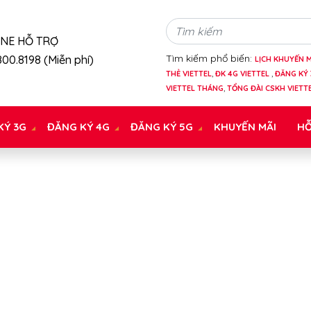
INE HỖ TRỢ
Tìm kiếm phổ biến:
00.8198 (Miễn phí)
LỊCH KHUYẾN M
THẺ VIETTEL
,
ĐK 4G VIETTEL
,
ĐĂNG KÝ 
VIETTEL THÁNG
,
TỔNG ĐÀI CSKH VIETT
KÝ 3G
ĐĂNG KÝ 4G
ĐĂNG KÝ 5G
KHUYẾN MÃI
HỖ