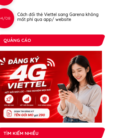
Cách đổi thẻ Viettel sang Garena không
04/08
mất phí qua app/ website
QUẢNG CÁO
TÌM KIẾM NHIỀU