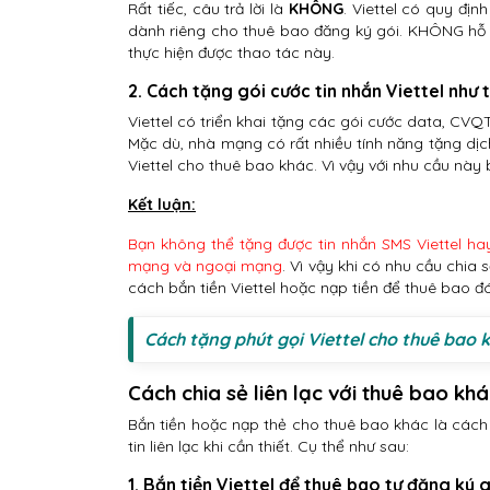
Rất tiếc, câu trả lời là
KHÔNG
. Viettel có quy địn
dành riêng cho thuê bao đăng ký gói. KHÔNG hỗ 
thực hiện được thao tác này.
2. Cách tặng gói cước tin nhắn Viettel như 
Viettel có triển khai tặng các gói cước data, CVQ
Mặc dù, nhà mạng có rất nhiều tính năng tặng dịc
Viettel cho thuê bao khác. Vì vậy với nhu cầu này
Kết luận:
Bạn không thể tặng được tin nhắn SMS Viettel hay
mạng và ngoại mạng
. Vì vậy khi có nhu cầu chia 
cách bắn tiền Viettel hoặc nạp tiền để thuê bao đ
Cách tặng phút gọi Viettel cho thuê bao 
Cách chia sẻ liên lạc với thuê bao kh
Bắn tiền hoặc nạp thẻ cho thuê bao khác là các
tin liên lạc khi cần thiết. Cụ thể như sau:
1. Bắn tiền Viettel để thuê bao tự đăng ký 