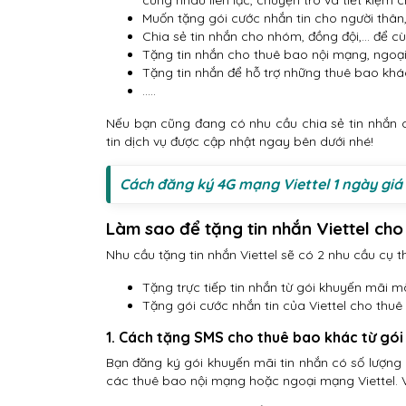
cùng nhau liên lạc, chuyện trò và tiết kiệm ch
Muốn tặng gói cước nhắn tin cho người thân,
Chia sẻ tin nhắn cho nhóm, đồng đội,… để c
Tặng tin nhắn cho thuê bao nội mạng, ngoại
Tặng tin nhắn để hỗ trợ những thuê bao khác 
…..
Nếu bạn cũng đang có nhu cầu chia sẻ tin nhắn
tin dịch vụ được cập nhật ngay bên dưới nhé!
Cách đăng ký 4G mạng Viettel 1 ngày giá
Làm sao để tặng tin nhắn Viettel cho
Nhu cầu tặng tin nhắn Viettel sẽ có 2 nhu cầu cụ th
Tặng trực tiếp tin nhắn từ gói khuyến mãi 
Tặng gói cước nhắn tin của Viettel cho thuê
1. Cách tặng SMS cho thuê bao khác từ gó
Bạn đăng ký gói khuyến mãi tin nhắn có số lượng 
các thuê bao nội mạng hoặc ngoại mạng Viettel. 