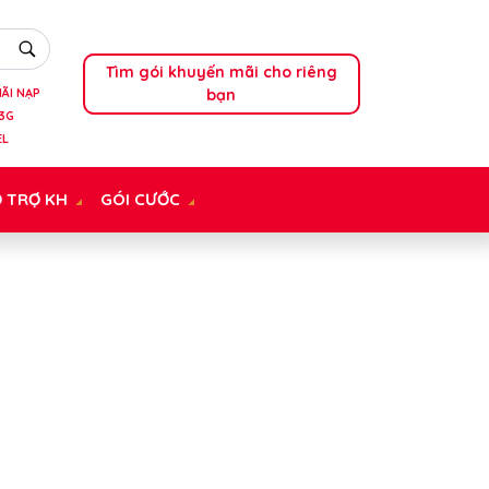
Tìm gói khuyến mãi cho riêng
bạn
ÃI NẠP
3G
EL
 TRỢ KH
GÓI CƯỚC