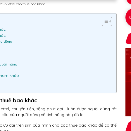
MS Viettel cho thuê bao khác
hác
hác
ang dùng
n
ngoại mạng
 tham khảo
o thuê bao khác
ttel, chuyển tiền, tặng phút gọi… luôn được người dùng rất
cầu của người dùng về tính năng này đó là:
ợc ưu đãi trên sim của mình cho các thuê bao khác để có thể