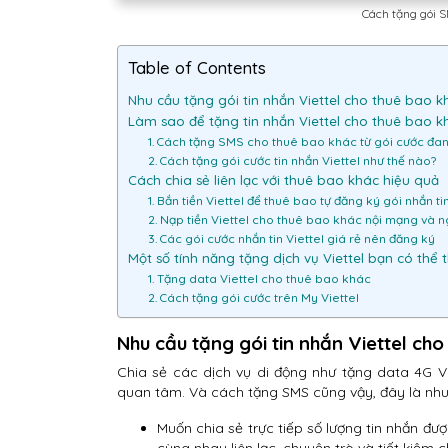
Cách tặng gói S
Table of Contents
Nhu cầu tặng gói tin nhắn Viettel cho thuê bao k
Làm sao để tặng tin nhắn Viettel cho thuê bao k
1. Cách tặng SMS cho thuê bao khác từ gói cước đ
2. Cách tặng gói cước tin nhắn Viettel như thế nào?
Cách chia sẻ liên lạc với thuê bao khác hiệu quả
1. Bắn tiền Viettel để thuê bao tự đăng ký gói nhắn ti
2. Nạp tiền Viettel cho thuê bao khác nội mạng và 
3. Các gói cước nhắn tin Viettel giá rẻ nên đăng ký
Một số tính năng tặng dịch vụ Viettel bạn có thể
1. Tặng data Viettel cho thuê bao khác
2. Cách tặng gói cước trên My Viettel
Nhu cầu tặng gói tin nhắn Viettel ch
Chia sẻ các dịch vụ di động như tặng data 4G Vie
quan tâm. Và cách tặng SMS cũng vậy, đây là nhu 
Muốn chia sẻ trực tiếp số lượng tin nhắn đư