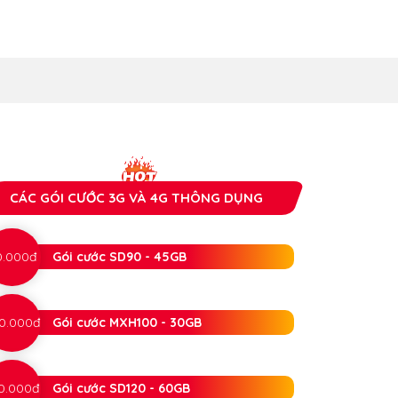
CÁC GÓI CƯỚC 3G VÀ 4G THÔNG DỤNG
0.000đ
Gói cước SD90 - 45GB
0.000đ
Gói cước MXH100 - 30GB
0.000đ
Gói cước SD120 - 60GB