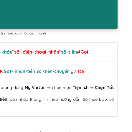
l cho thuê bao khác cực nhanh
-khẩu
*số -điện-thoại-nhận*
số-tiền
#Gọi
MK
SĐT- nhận-tiền Số -tiền-chuyển
gửi
136
vào ứng dụng
My Viettel
⇒ chọn mục
Tiện ích
⇒
Chọn
Tất
tiền
, bạn nhập thông tin theo hướng dẫn: Số thuê bao, số