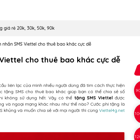
g giá rẻ 20k, 30k, 50k, 90k
n nhắn SMS Viettel cho thuê bao khác cực dễ
Viettel cho thuê bao khác cực dễ
ầu liên lạc của mình nhiều người dùng đã tìm cách thực hiện
9
iệc tặng SMS cho thuê bao khác giúp bạn có thể chia sẻ số
khi không sử dụng hết. Vậy có thể
tặng SMS Viettel
được
g và ngoại mạng khác nhau như thế nào? Cước phí tặng là
S khủng và muốn chia sẻ với mọi người thì cùng
Viettel4g.net
10
12