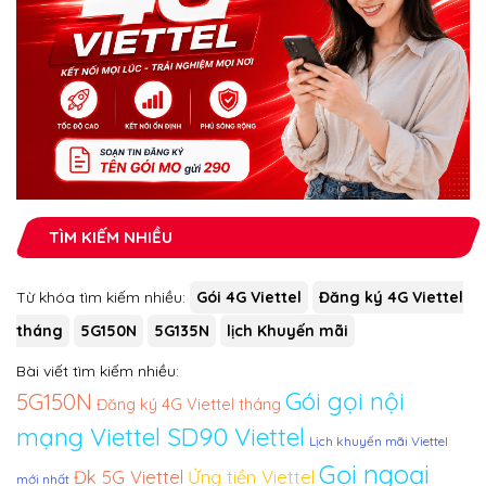
TÌM KIẾM NHIỀU
Từ khóa tìm kiếm nhiều:
Gói 4G Viettel
Đăng ký 4G Viettel
tháng
5G150N
5G135N
lịch Khuyến mãi
Bài viết tìm kiếm nhiều:
Gói gọi nội
5G150N
Đăng ký 4G Viettel tháng
mạng Viettel
SD90 Viettel
Lịch khuyến mãi Viettel
Gọi ngoại
Đk 5G Viettel
Ứng tiền Viettel
mới nhất