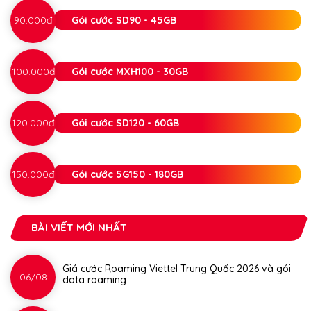
90.000đ
Gói cước SD90 - 45GB
100.000đ
Gói cước MXH100 - 30GB
120.000đ
Gói cước SD120 - 60GB
150.000đ
Gói cước 5G150 - 180GB
BÀI VIẾT MỚI NHẤT
Giá cước Roaming Viettel Trung Quốc 2026 và gói
06/08
data roaming