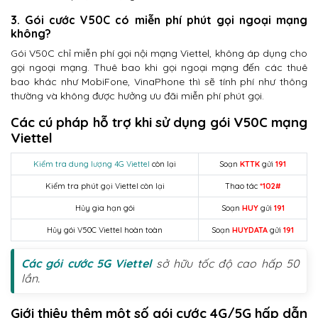
3. Gói cước V50C có miễn phí phút gọi ngoại mạng
không?
Gói V50C chỉ miễn phí gọi nội mạng Viettel, không áp dụng cho
gọi ngoại mạng. Thuê bao khi gọi ngoại mạng đến các thuê
bao khác như MobiFone, VinaPhone thì sẽ tính phí như thông
thường và không được hưởng ưu đãi miễn phí phút gọi.
Các cú pháp hỗ trợ khi sử dụng gói V50C mạng
Viettel
Kiểm tra dung lượng 4G Viettel
còn lại
Soạn
KTTK
gửi
191
Kiểm tra phút gọi Viettel còn lại
Thao tác
*102#
Hủy gia hạn gói
Soạn
HUY
gửi
191
Hủy gói V50C Viettel hoàn toàn
Soạn
HUYDATA
gửi
191
Các gói cước 5G Viettel
sở hữu tốc độ cao hấp 50
lần.
Giới thiệu thêm một số gói cước 4G/5G hấp dẫn