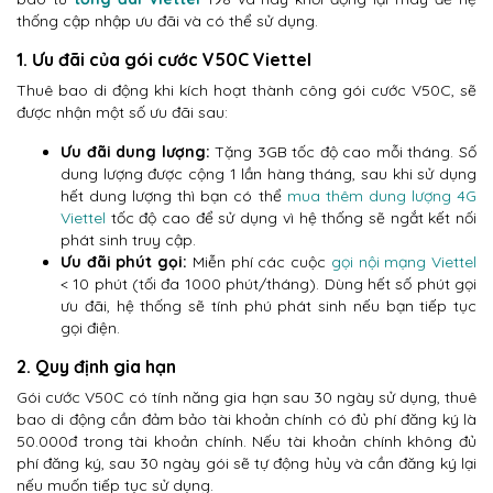
thống cập nhập ưu đãi và có thể sử dụng.
1. Ưu đãi của gói cước V50C Viettel
Thuê bao di động khi kích hoạt thành công gói cước V50C, sẽ
được nhận một số ưu đãi sau:
Ưu đãi dung lượng:
Tặng 3GB tốc độ cao mỗi tháng. Số
dung lượng được cộng 1 lần hàng tháng, sau khi sử dụng
hết dung lượng thì bạn có thể
mua thêm dung lượng 4G
Viettel
tốc độ cao để sử dụng vì hệ thống sẽ ngắt kết nối
phát sinh truy cập.
Ưu đãi phút gọi:
Miễn phí các cuộc
gọi nội mạng Viettel
< 10 phút (tối đa 1000 phút/tháng). Dùng hết số phút gọi
ưu đãi, hệ thống sẽ tính phú phát sinh nếu bạn tiếp tục
gọi điện.
2. Quy định gia hạn
Gói cước V50C có tính năng gia hạn sau 30 ngày sử dụng, thuê
bao di động cần đảm bảo tài khoản chính có đủ phí đăng ký là
50.000đ trong tài khoản chính. Nếu tài khoản chính không đủ
phí đăng ký, sau 30 ngày gói sẽ tự động hủy và cần đăng ký lại
nếu muốn tiếp tục sử dụng.