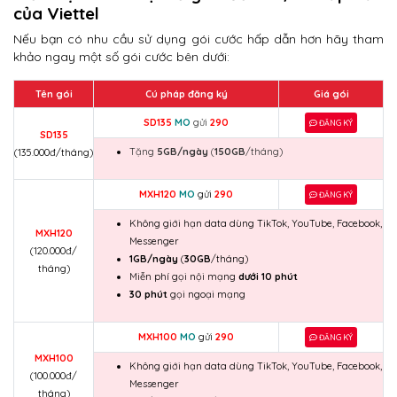
của Viettel
Nếu bạn có nhu cầu sử dụng gói cước hấp dẫn hơn hãy tham
khảo ngay một số gói cước bên dưới:
Tên gói
Cú pháp đăng ký
Giá gói
SD135
MO
gửi
290
ĐĂNG KÝ
SD135
Tặng
5GB/ngày
(
150GB
/tháng)
(135.000đ/tháng)
MXH120
MO
gửi
290
ĐĂNG KÝ
Không giới hạn data dùng TikTok, YouTube, Facebook,
MXH120
Messenger
(120.000đ/
1GB/ngày
(
30GB
/tháng)
tháng)
Miễn phí gọi nội mạng
dưới 10 phút
30 phút
gọi ngoại mạng
MXH100
MO
gửi
290
ĐĂNG KÝ
MXH100
Không giới hạn data dùng TikTok, YouTube, Facebook,
(100.000đ/
Messenger
tháng)