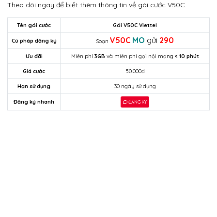
Theo dõi ngay để biết thêm thông tin về gói cước V50C.
Tên gói cước
Gói V50C Viettel
V50C
MO
gửi
290
Cú pháp đăng ký
Soạn
Ưu đãi
Miễn phí
3GB
và miễn phí gọi nội mạng
< 10 phút
Giá cước
50.000đ
Hạn sử dụng
30 ngày sử dụng
Đăng ký nhanh
ĐĂNG KÝ