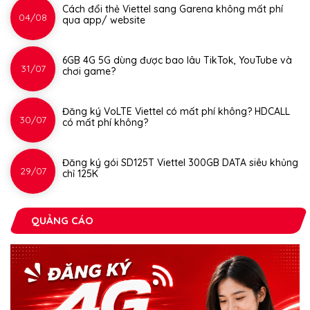
Cách đổi thẻ Viettel sang Garena không mất phí
04/08
qua app/ website
6GB 4G 5G dùng được bao lâu TikTok, YouTube và
31/07
chơi game?
Đăng ký VoLTE Viettel có mất phí không? HDCALL
30/07
có mất phí không?
Đăng ký gói SD125T Viettel 300GB DATA siêu khủng
29/07
chỉ 125K
QUẢNG CÁO