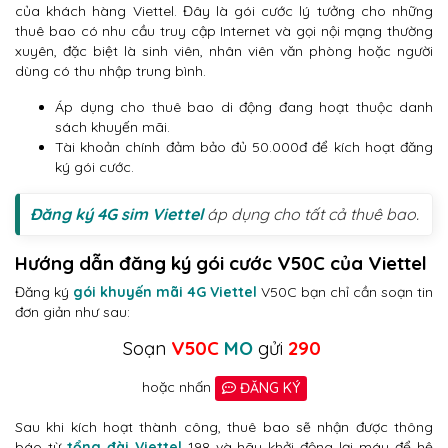
của khách hàng Viettel. Đây là gói cước lý tưởng cho những
thuê bao có nhu cầu truy cập Internet và gọi nội mạng thường
xuyên, đặc biệt là sinh viên, nhân viên văn phòng hoặc người
dùng có thu nhập trung bình.
Áp dụng cho thuê bao di động đang hoạt thuộc danh
sách khuyến mãi.
Tài khoản chính đảm bảo đủ 50.000đ để kích hoạt đăng
ký gói cước.
Đăng ký 4G sim Viettel
áp dụng cho tất cả thuê bao.
Hướng dẫn đăng ký gói cước V50C của Viettel
Đăng ký
gói khuyến mãi 4G Viettel
V50C bạn chỉ cần soạn tin
đơn giản như sau:
Soạn
V50C
MO
gửi
290
hoặc nhấn
ĐĂNG KÝ
Sau khi kích hoạt thành công, thuê bao sẽ nhận được thông
báo từ
tổng đài Viettel
198 và hãy khởi động lại máy để hệ