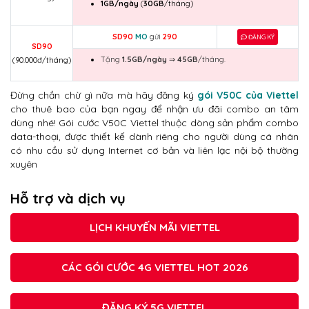
1GB/ngày
(
30GB
/tháng)
SD90
MO
gửi
290
ĐĂNG KÝ
SD90
Tặng
1.5GB/ngày
⇒
45GB
/tháng.
(90.000đ/tháng)
Đừng chần chừ gì nữa mà hãy đăng ký
gói V50C của Viettel
cho thuê bao của bạn ngay để nhận ưu đãi combo an tâm
dùng nhé! Gói cước V50C Viettel thuộc dòng sản phẩm combo
data-thoại, được thiết kế dành riêng cho người dùng cá nhân
có nhu cầu sử dụng Internet cơ bản và liên lạc nội bộ thường
xuyên
Hỗ trợ và dịch vụ
LỊCH KHUYẾN MÃI VIETTEL
CÁC GÓI CƯỚC 4G VIETTEL HOT 2026
ĐĂNG KÝ 5G VIETTEL