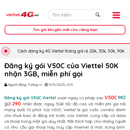
Tìm gói khuyến mãi cho riêng bạn
Cách đăng ký 4G Viettel tháng giá rẻ 20k, 30k, 50k, 90k
Đăng ký gói V50C của Viettel 50K
nhận 3GB, miễn phí gọi
Người đăng: Tường Vi
11/11/2025, 01:11
V50C
MO
Đăng ký gói V50C Viettel
soạn ngay cú pháp sau
gửi
290
nhận được ngay 3GB tốc độ cao và miễn phí gọi nội
mạng dưới 10 phút. Gói V50C Viettel là gói cước combo dành
cho thuê bao di động trả trước của Viettel, cung cấp cả data
và thoại trong một gói duy nhất. Rất thích hợp cho những người
có nhu cầu gọi thoại hay truy cập Internet ở mức trung bình.