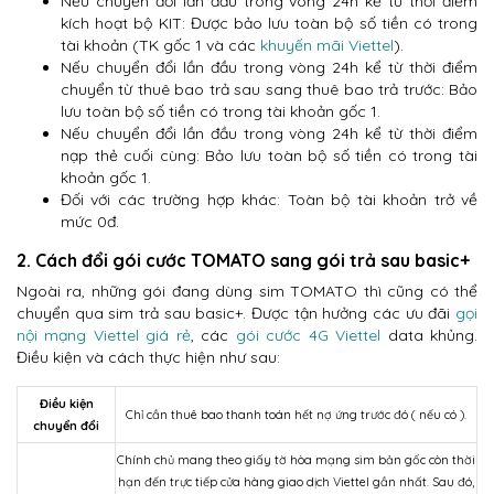
Nếu chuyển đổi lần đầu trong vòng 24h kể từ thời điểm
kích hoạt bộ KIT: Được bảo lưu toàn bộ số tiền có trong
tài khoản (TK gốc 1 và các
khuyến mãi Viettel
).
Nếu chuyển đổi lần đầu trong vòng 24h kể từ thời điểm
chuyển từ thuê bao trả sau sang thuê bao trả trước: Bảo
lưu toàn bộ số tiền có trong tài khoản gốc 1.
Nếu chuyển đổi lần đầu trong vòng 24h kể từ thời điểm
nạp thẻ cuối cùng: Bảo lưu toàn bộ số tiền có trong tài
khoản gốc 1.
Đối với các trường hợp khác: Toàn bộ tài khoản trở về
mức 0đ.
2. Cách đổi gói cước TOMATO sang gói trả sau basic+
Ngoài ra, những gói đang dùng sim TOMATO thì cũng có thể
chuyển qua sim trả sau basic+. Được tận hưởng các ưu đãi
gọi
nội mạng Viettel giá rẻ
, các
gói cước 4G Viettel
data khủng.
Điều kiện và cách thực hiện như sau:
Điều kiện
Chỉ cần thuê bao thanh toán hết nợ ứng trước đó ( nếu có ).
chuyển đổi
Chính chủ mang theo giấy tờ hòa mạng sim bản gốc còn thời
hạn đến trực tiếp cửa hàng giao dịch Viettel gần nhất. Sau đó,