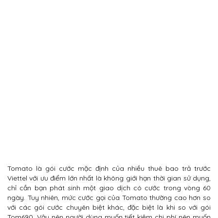
Tomato là gói cước mặc định của nhiều thuê bao trả trước
Viettel với ưu điểm lớn nhất là không giới hạn thời gian sử dụng,
chỉ cần bạn phát sinh một giao dịch có cước trong vòng 60
ngày. Tuy nhiên, mức cước gọi của Tomato thường cao hơn so
với các gói cước chuyên biệt khác, đặc biệt là khi so với gói
Tom690. Vậy nên người dùng muốn tiết kiệm chi phí nên muốn