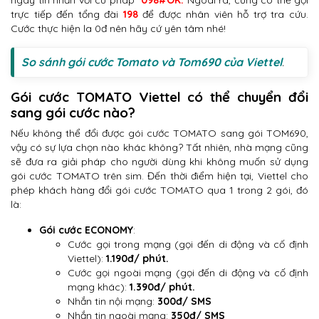
ngay tin nhắn với cú pháp
*098#OK.
Ngoài ra, cũng có thể gọi
trực tiếp đến tổng đài
198
để được nhân viên hỗ trợ tra cứu.
Cước thực hiện la 0đ nên hãy cứ yên tâm nhé!
So sánh gói cước Tomato và Tom690 của Viettel
.
Gói cước TOMATO Viettel có thể chuyển đổi
sang gói cước nào?
Nếu không thể đổi được gói cước TOMATO sang gói TOM690,
vậy có sự lựa chọn nào khác không? Tất nhiên, nhà mạng cũng
sẽ đưa ra giải pháp cho người dùng khi không muốn sử dụng
gói cước TOMATO trên sim. Đến thời điểm hiện tại, Viettel cho
phép khách hàng đổi gói cước TOMATO qua 1 trong 2 gói, đó
là:
Gói cước ECONOMY
:
Cước gọi trong mạng (gọi đến di động và cố định
Viettel):
1.190đ/ phút.
Cước gọi ngoài mạng (gọi đến di động và cố định
mạng khác):
1.390đ/ phút.
Nhắn tin nội mạng:
300đ/ SMS
Nhắn tin ngoài mạng:
350đ/ SMS