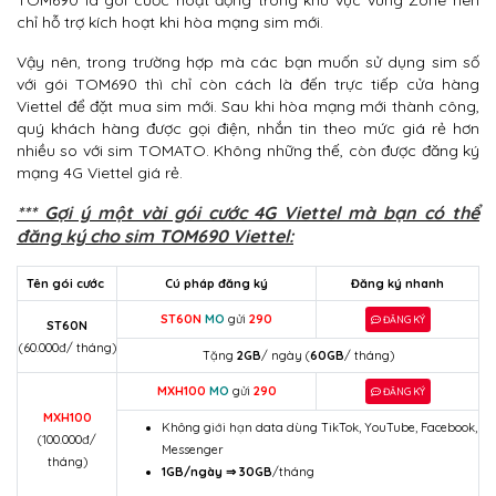
TOM690 là gói cước hoạt động trong khu vực vùng Zone nên
chỉ hỗ trợ kích hoạt khi hòa mạng sim mới.
Vậy nên, trong trường hợp mà các bạn muốn sử dụng sim số
với gói TOM690 thì chỉ còn cách là đến trực tiếp cửa hàng
Viettel để đặt mua sim mới. Sau khi hòa mạng mới thành công,
quý khách hàng được gọi điện, nhắn tin theo mức giá rẻ hơn
nhiều so với sim TOMATO. Không những thế, còn được đăng ký
mạng 4G Viettel giá rẻ.
*** Gợi ý một vài gói cước 4G Viettel mà bạn có thể
đăng ký cho sim TOM690 Viettel:
Tên gói cước
Cú pháp đăng ký
Đăng ký nhanh
ST60N
MO
gửi
290
ĐĂNG KÝ
ST60N
(60.000đ/ tháng)
Tặng
2GB
/ ngày (
60GB
/ tháng)
MXH100
MO
gửi
290
ĐĂNG KÝ
MXH100
Không giới hạn data dùng TikTok, YouTube, Facebook,
(100.000đ/
Messenger
tháng)
1GB/ngày ⇒
30GB
/tháng