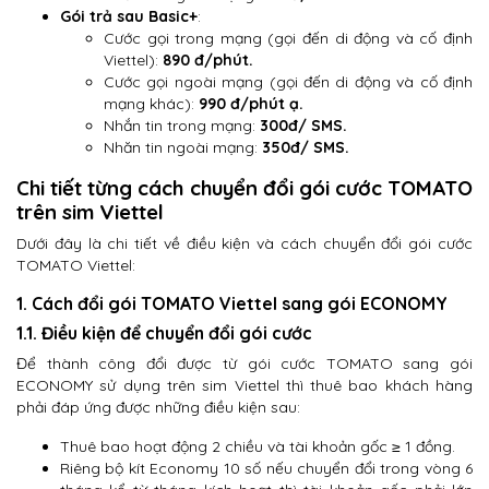
Gói trả sau Basic+
:
Cước gọi trong mạng (gọi đến di động và cố định
Viettel):
890 đ/phút.
Cước gọi ngoài mạng (gọi đến di động và cố định
mạng khác):
990 đ/phút ạ.
Nhắn tin trong mạng:
300đ/ SMS.
Nhăn tin ngoài mạng:
350đ/ SMS.
Chi tiết từng cách chuyển đổi gói cước TOMATO
trên sim Viettel
Dưới đây là chi tiết về điều kiện và cách chuyển đổi gói cước
TOMATO Viettel:
1. Cách đổi gói TOMATO Viettel sang gói ECONOMY
1.1. Điều kiện để chuyển đổi gói cước
Để thành công đổi được từ gói cước TOMATO sang gói
ECONOMY sử dụng trên sim Viettel thì thuê bao khách hàng
phải đáp ứng được những điều kiện sau:
Thuê bao hoạt động 2 chiều và tài khoản gốc ≥ 1 đồng.
Riêng bộ kít Economy 10 số nếu chuyển đổi trong vòng 6