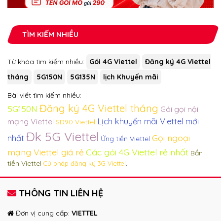
TÌM KIẾM NHIỀU
Từ khóa tìm kiếm nhiều:
Gói 4G Viettel
Đăng ký 4G Viettel
tháng
5G150N
5G135N
lịch Khuyến mãi
Bài viết tìm kiếm nhiều:
Đăng ký 4G Viettel tháng
5G150N
Gói gọi nội
Lịch khuyến mãi Viettel mới
mạng Viettel
SD90 Viettel
Đk 5G Viettel
Gọi ngoại
nhất
Ứng tiền Viettel
mạng Viettel giá rẻ
Các gói 4G Viettel rẻ nhất
Bắn
tiền Viettel
.
Cú pháp đăng ký 3G Viettel
THÔNG TIN LIÊN HỆ
Đơn vị cung cấp:
VIETTEL