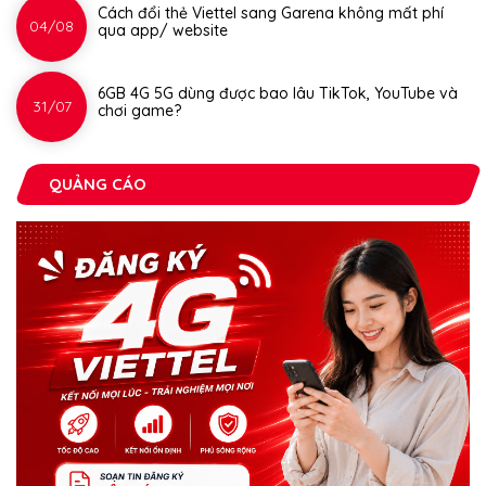
Cách đổi thẻ Viettel sang Garena không mất phí
04/08
qua app/ website
6GB 4G 5G dùng được bao lâu TikTok, YouTube và
31/07
chơi game?
QUẢNG CÁO