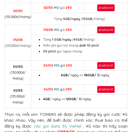
SD135
MO
gửi
290
ĐĂNG KÝ
SD135
(135.000đ/tháng)
Tặng
5GB/ngày
(
150GB
/tháng)
V120B
MO
gửi
290
ĐĂNG KÝ
Tặng
1.5GB/ngày
(
45GB
/tháng)
V120B
Miễn phí gọi nội mạng
dưới 10 phút
(120.000đ/tháng)
50 phút
gọi ngoại mạng
5G150
MO
gửi
290
ĐĂNG KÝ
5G150
(150.000đ/
6GB/
ngày =>
180GB/
30 ngày
tháng)
5G135
MO
gửi
290
ĐĂNG KÝ
5G135
(135.000đ/
4GB
/
ngày =>
120GB
/ 30 ngày
tháng)
Thực ra, mỗi sim TOM690 sẽ được phép đăng ký gói cước 4G
khác nhau. Vậy nên, để biết được chính xác thuê bao có thể
đăng ký được
các gói data 3G Viettel
, 4G nào thì hãy soạn