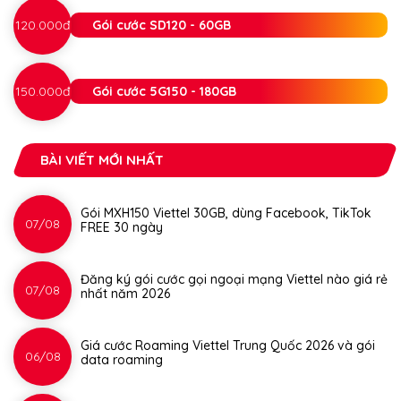
120.000đ
Gói cước SD120 - 60GB
150.000đ
Gói cước 5G150 - 180GB
BÀI VIẾT MỚI NHẤT
Gói MXH150 Viettel 30GB, dùng Facebook, TikTok
07/08
FREE 30 ngày
Đăng ký gói cước gọi ngoại mạng Viettel nào giá rẻ
07/08
nhất năm 2026
Giá cước Roaming Viettel Trung Quốc 2026 và gói
06/08
data roaming