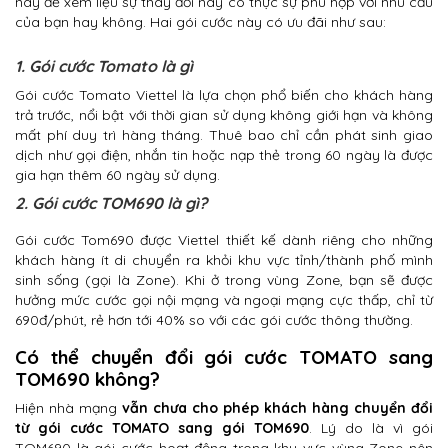
này để xem liệu sự thay đổi này có thực sự phù hợp với nhu cầu
của bạn hay không. Hai gói cước này có ưu đãi như sau:
1. Gói cước Tomato là gì
Gói cước Tomato Viettel là lựa chọn phổ biến cho khách hàng
trả trước, nổi bật với thời gian sử dụng không giới hạn và không
mất phí duy trì hàng tháng. Thuê bao chỉ cần phát sinh giao
dịch như gọi điện, nhắn tin hoặc nạp thẻ trong 60 ngày là được
gia hạn thêm 60 ngày sử dụng.
2. Gói cước TOM690 là gì?
Gói cước Tom690 được Viettel thiết kế dành riêng cho những
khách hàng ít di chuyển ra khỏi khu vực tỉnh/thành phố mình
sinh sống (gọi là Zone). Khi ở trong vùng Zone, bạn sẽ được
hưởng mức cước gọi nội mạng và ngoại mạng cực thấp, chỉ từ
690đ/phút, rẻ hơn tới 40% so với các gói cước thông thường.
Có thể chuyển đổi gói cước TOMATO sang
TOM690 không?
Hiện nhà mạng
vẫn chưa cho phép khách hàng chuyển đổi
từ gói cước TOMATO sang gói TOM690
. Lý do là vì gói