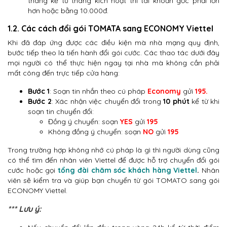
tháng kể từ tháng kích hoạt thì tài khoản gốc phải lớn
hơn hoặc bằng 10.000đ.
1.2. Các cách đổi gói TOMATA sang ECONOMY Viettel
Khi đã đáp ứng được các điều kiện mà nhà mạng quy định,
bước tiếp theo là tiến hành đổi gói cước. Các thao tác dưới đây
mọi người có thể thực hiện ngay tại nhà mà không cần phải
mất công đến trực tiếp cửa hàng:
Bước 1
: Soạn tin nhắn theo cú pháp
Economy
gửi
195.
Bước 2
: Xác nhận việc chuyển đổi trong
10 phút
kể từ khi
soạn tin chuyển đổi:
Đồng ý chuyển: soạn
YES
gửi
195
Không đồng ý chuyển: soạn
NO
gửi
195
Trong trường hợp không nhớ cú pháp là gì thì người dùng cũng
có thể tìm đến nhân viên Viettel để được hỗ trợ chuyển đổi gói
cước hoặc gọi
tổng đài chăm sóc khách hàng Viettel
.
Nhân
viên sẽ kiểm tra và giúp bạn chuyển từ gói TOMATO sang gói
ECONOMY Viettel.
*** Lưu ý: