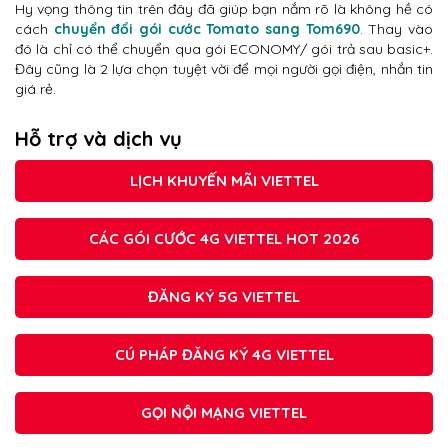
Hy vọng thông tin trên đây đã giúp bạn nắm rõ là không hề có
cách
chuyển đổi gói cước Tomato sang Tom690
. Thay vào
đó là chỉ có thể chuyển qua gói ECONOMY/ gói trả sau basic+.
Đây cũng là 2 lựa chọn tuyệt vời để mọi người gọi điện, nhắn tin
giá rẻ.
Hỗ trợ và dịch vụ
LỊCH KHUYẾN MÃI VIETTEL
CÁC GÓI CƯỚC 4G VIETTEL HOT 2026
ĐĂNG KÝ 5G VIETTEL
CÚ PHÁP ĐĂNG KÝ 4G VIETTEL
GỌI NỘI MẠNG VIETTEL