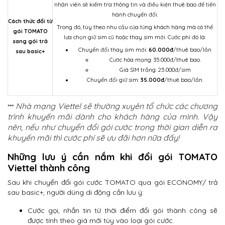
nhân viên sẽ kiểm tra thông tin và điều kiện thuê bao để tiến
hành chuyển đổi.
Cách thức đổi từ
Trong đó, tùy theo nhu cầu của từng khách hàng mà có thể
gói TOMATO
lựa chọn giữ sim cũ hoặc thay sim mới. Cước phí đó là:
sang gói trả
Chuyển đổi thay sim mới:
60.000đ
/thuê bao/lần
sau basic+
Cước hòa mạng: 35.000đ/thuê bao.
Giá SIM trắng: 25.000đ/sim
Chuyển đổi giữ sim:
35.000đ
/thuê bao/lần.
Nhà mạng Viettel sẽ thường xuyên tổ chức các chương
***
trình khuyến mãi dành cho khách hàng của mình. Vậy
nên, nếu như chuyển đổi gói cước trong thời gian diễn ra
khuyến mãi thì cước phí sẽ ưu đãi hơn nữa đấy!
Những lưu ý cần nắm khi đổi gói TOMATO
Viettel thành công
Sau khi chuyển đổi gói cước TOMATO qua gói ECONOMY/ trả
sau basic+, người dùng di động cần lưu ý:
Cước gọi, nhắn tin từ thời điểm đổi gói thành công sẽ
được tính theo giá mới tùy vào loại gói cước.