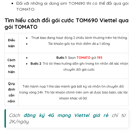
Đối với những ai dùng sim TOM690 thì có thể đổi qua gói
TOMATO.
Tìm hiểu cách đổi gói cước TOM690 Viettel qua
gói TOMATO
Thuê bao đang hoạt động 2 chiều bình thường trên hệ thống.
Điều
Tài khoản gốc tại thời điểm đó ≥ 1 đồng.
kiện
Bước 1
: Soạn
TOMATO
gửi
195
Cách
Bước 2
: Trả lời theo hướng dẫn ghi trong tin nhắn để xác nhận
thực
chuyển đổi gói cước.
hiện
Quy
Tiến hành nạp 1 thẻ cào mệnh giá bất kỳ và nhắn tin chuyển đổi
định
trong vòng 24h. Thì tài khoản chính trên sim sẽ được bảo toàn, các tài
cần
khoản khác về 0đ.
nắm
Cách
đăng ký 4G mạng Viettel giá rẻ
chỉ từ
2K/ngày.