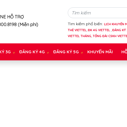
INE HỖ TRỢ
Tìm kiếm phổ biến:
00.8198 (Miễn phí)
LỊCH KHUYẾN M
THẺ VIETTEL
,
ĐK 4G VIETTEL
,
ĐĂNG KÝ 
VIETTEL THÁNG
,
TỔNG ĐÀI CSKH VIETT
KÝ 3G
ĐĂNG KÝ 4G
ĐĂNG KÝ 5G
KHUYẾN MÃI
HỖ