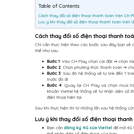
Table of Contents
Cách thay đổi số điện thoại thanh toán trên CH P
Lưu ý khi thay đổi số điện thoại thanh toán trên 
Cách thay đổi số điện thoại thanh to
Chỉ cần thực hiện theo các bước sau đây bạn sẽ c
thể như sau:
Bước 1
: Vào CH Play chọn cài đặt ⇒ chọn tà
Bước 2
: Chọn phương thức thanh toán ⇒ ch
Bước 3
: Sau đó hệ thống sẽ tự link đến 1 t
trước đó đi.
Bước 4
: Quay lại CH Play và chọn mua hà
khoản Viettel hệ thống sẽ tự nhận diện số
điện thoại hiện tại.
Sau khi thực hiện thì từ những lần sau hệ thống cũ
Lưu ý khi thay đổi số điện thoại than
Bạn cần
đăng ký 4G của Viettel
để mở 4G l
thể nhận diện số điện thoại của bạn.