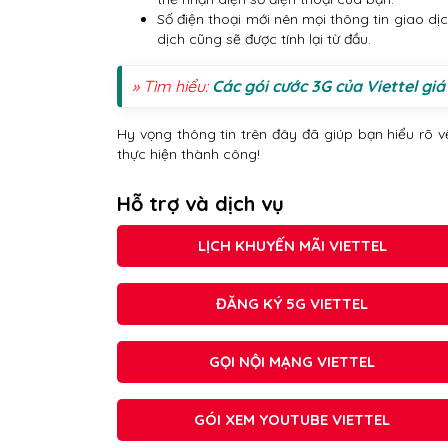
Số điện thoại mới nên mọi thông tin giao dị
dịch cũng sẽ được tính lại từ đầu.
» Tìm hiểu:
Các gói cước 3G của Viettel giá
Hy vọng thông tin trên đây đã giúp bạn hiểu rõ 
thực hiện thành công!
Hỗ trợ và dịch vụ
LỊCH KHUYẾN MÃI VIETTEL
ĐĂNG KÝ 5G VIETTEL
GỌI NỘI MẠNG VIETTEL
GÓI XEM YOUTUBE VIETTEL