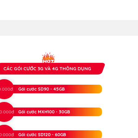
CÁC GÓI CƯỚC 3G VÀ 4G THÔNG DỤNG
0.000đ
Gói cước SD90 - 45GB
0.000đ
Gói cước MXH100 - 30GB
0.000đ
Gói cước SD120 - 60GB