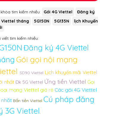
 khóa tìm kiếm nhiều:
Gói 4G Viettel
Đăng ký
 Viettel tháng
5G150N
5G135N
lịch Khuyến
i
 viết tìm kiếm nhiều:
G150N
Đăng ký 4G Viettel
Gói gọi nội mạng
háng
iettel
Lịch khuyến mãi Viettel
SD90 Viettel
Ứng tiền Viettel
i nhất
Gọi
Đk 5G Viettel
Các gói 4G Viettel
oại mạng Viettel giá rẻ
Cú pháp đăng
 nhất
Bắn tiền Viettel
ý 3G Viettel
.