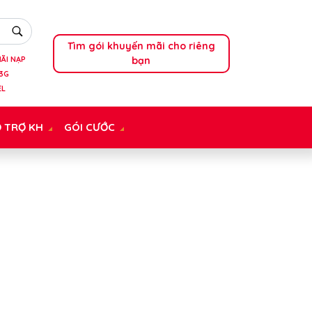
Tìm gói khuyến mãi cho riêng
bạn
ÃI NẠP
3G
EL
 TRỢ KH
GÓI CƯỚC