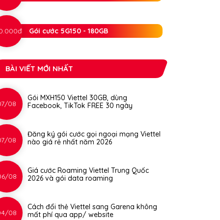
0.000đ
Gói cước 5G150 - 180GB
BÀI VIẾT MỚI NHẤT
Gói MXH150 Viettel 30GB, dùng
07/08
Facebook, TikTok FREE 30 ngày
Đăng ký gói cước gọi ngoại mạng Viettel
07/08
nào giá rẻ nhất năm 2026
Giá cước Roaming Viettel Trung Quốc
06/08
2026 và gói data roaming
Cách đổi thẻ Viettel sang Garena không
04/08
mất phí qua app/ website