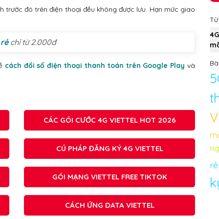
ch trước đó trên điện thoại đều không được lưu. Hạn mức giao
Từ
4G
 rẻ
chỉ từ 2.000đ
mã
Bài
về
cách đổi số điện thoại thanh toán trên Google Play
và
5
t
V
CÁC GÓI CƯỚC 4G VIETTEL HOT 2026
mớ
ng
CÚ PHÁP ĐĂNG KÝ 4G VIETTEL
rẻ
GÓI MẠNG VIETTEL FREE TIKTOK
k
CÁCH ỨNG DATA VIETTEL