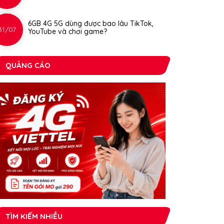
6GB 4G 5G dùng được bao lâu TikTok,
31/07
YouTube và chơi game?
QUẢNG CÁO
TÌM KIẾM NHIỀU