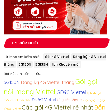
TÌM KIẾM NHIỀU
Từ khóa tìm kiếm nhiều:
Gói 4G Viettel
Đăng ký 4G Viettel
tháng
5G150N
5G135N
lịch Khuyến mãi
Bài viết tìm kiếm nhiều:
Gói gọi
Đăng ký 4G Viettel tháng
5G150N
nội mạng Viettel
SD90 Viettel
Lịch khuyến
Đk 5G Viettel
Ứng tiền Viettel
Gọi ngoại mạng
mãi Viettel mới nhất
Bắn
Các gói 4G Viettel rẻ nhất
Viettel giá rẻ