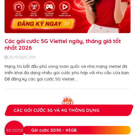
Các gói cước 5G Viettel ngày, tháng giá tốt
nhất 2026
25/11/2025, 01:11
Mạng 5G bắt đầu phủ sóng toàn quốc và nhà mạng Viettel đã
triển khai đa dạng nhiều gói cước phù hợp với nhu cầu của bạn.
Để đăng ký các gói cước 5G Viettel …
CÁC GÓI CƯỚC 3G VÀ 4G THÔNG DỤNG
90.000đ
Gói cước SD90 - 45GB