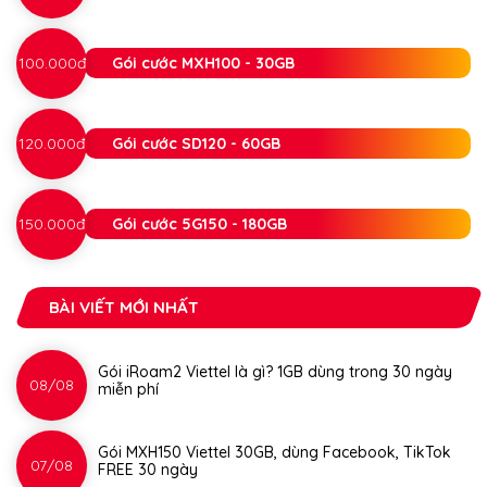
100.000đ
Gói cước MXH100 - 30GB
120.000đ
Gói cước SD120 - 60GB
150.000đ
Gói cước 5G150 - 180GB
BÀI VIẾT MỚI NHẤT
Gói iRoam2 Viettel là gì? 1GB dùng trong 30 ngày
08/08
miễn phí
Gói MXH150 Viettel 30GB, dùng Facebook, TikTok
07/08
FREE 30 ngày