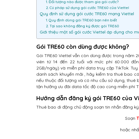
1. Đối tượng nào được tham gia gói cước?
2. Cú pháp sử dụng gói cước TRE60 của Viettel
Quy định sử dụng gói cước TRE60 mạng Viettel
1. Quy định dùng gói TRE60 bạn nên biết
2. Tại sao không đăng ký được gói TRE60
Giới thiệu một số gói cước Viettel áp dụng cho m
Gói TRE60 còn dùng được không?
Gói TRE60 Viettel vẫn còn dùng được trong năm 20
viên từ 14 đến 22 tuổi với mức phí 60.000 đ
2GB/ngày) và miễn phí data truy cập TikTok. Tuy
danh sách khuyến mãi , hãy kiểm tra thuê bao c
nếu thuộc đối tượng và có nhu cầu sử dụng, thuê 
tận hưởng ưu đãi data tốc độ cao cùng miễn phí T
Hướng dẫn đăng ký gói TRE60 của Vi
Thuê bao di động chủ động soạn tin nhắn đăng ký
Soạn
hoặc nhấ