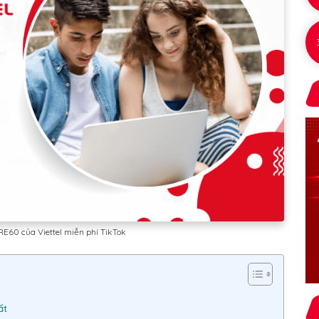
E60 của Viettel miễn phí TikTok
ất