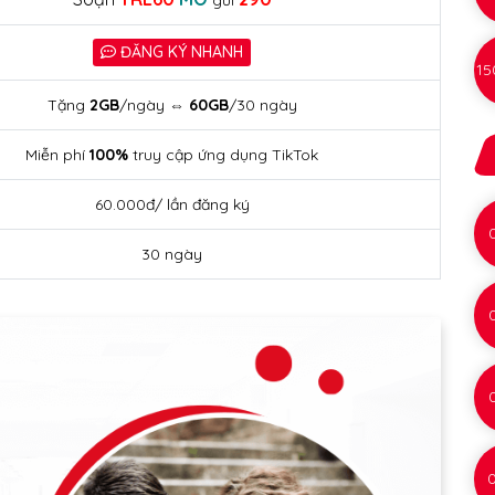
gửi
ĐĂNG KÝ NHANH
15
Tặng
2GB
/ngày ⇔
60GB
/30 ngày
Miễn phí
100%
truy cập ứng dụng TikTok
60.000đ/ lần đăng ký
30 ngày