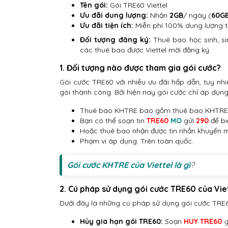
Tên gói:
Gói TRE60 Viettel
Ưu đãi dung lượng:
Nhận
2GB
/ ngày (
60G
Ưu đãi tiện ích:
Miễn phí 100% dung lượng t
Đối tượng đăng ký:
Thuê bao học sinh, si
các thuê bao được Viettel mời đăng ký
1. Đối tượng nào được tham gia gói cước?
Gói cước TRE60 với nhiều ưu đãi hấp dẫn, tuy n
gói thành công. Bởi hiện nay gói cước chỉ áp dụng
Thuê bao KHTRE bao gồm thuê bao KHTRE k
Bạn có thể soạn tin
TRE60
MO
gửi
290
để bi
Hoặc thuê bao nhận được tin nhắn khuyến mã
Phạm vi áp dụng: Trên toàn quốc.
Gói cước KHTRE của Viettel là gì
?
2. Cú pháp sử dụng gói cước TRE60 của Vie
Dưới đây là những cú pháp sử dụng gói cước TRE6
Hủy gia hạn gói TRE60:
Soạn
HUY
TRE60
g