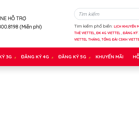
INE HỖ TRỢ
Tìm kiếm phổ biến:
00.8198 (Miễn phí)
LỊCH KHUYẾN M
THẺ VIETTEL
,
ĐK 4G VIETTEL
,
ĐĂNG KÝ 
VIETTEL THÁNG
,
TỔNG ĐÀI CSKH VIETT
KÝ 3G
ĐĂNG KÝ 4G
ĐĂNG KÝ 5G
KHUYẾN MÃI
HỖ