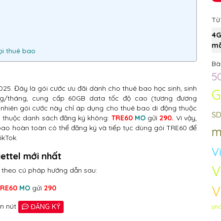
Từ
4G
mã
ọi thuê bao
Bài
5
25. Đây là gói cước ưu đãi dành cho thuê bao học sinh, sinh
G
ồng/tháng, cung cấp 60GB data tốc độ cao (tương đương
 nhiên gói cước này chỉ áp dụng cho thuê bao di động thuộc
SD
ó thuộc danh sách đăng ký không:
TRE60
MO
gửi
290.
Vì vậy,
bao hoàn toàn có thể đăng ký và tiếp tục dùng gói TRE60 để
m
ikTok.
Vi
ettel mới nhất
V
 theo cú pháp hướng dẫn sau:
V
TRE60
MO
gửi
290
n nút
ĐĂNG KÝ
phá