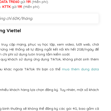
DATA TRE60
gửi
191
(Miễn phí).
n:
KTTK
gửi
191
(Miễn phí).
ủng chỉ 60K/tháng.
g Viettel
truy cập mạng, phục vụ học tập, xem video, lướt web, chơi
ừng. Hệ thống sẽ tự động ngắt kết nối khi hết 2GB/ngày để
 chi phí sử dụng luôn trong tầm kiểm soát.
 quý khách sử dụng ứng dụng TikTok, không phát sinh thêm
u khác ngoài TikTok thì bạn có thể
mua thêm dung data
 nhiều khách hàng lựa chọn đăng ký. Tuy nhiên, một số khách
ng bình thường sẽ không thể đăng ký các gói 4G, bao gồm cả