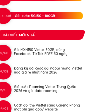
0.000đ
Gói cước 5G150 - 180GB
BÀI VIẾT MỚI NHẤT
Gói MXH150 Viettel 30GB, dùng
07/08
Facebook, TikTok FREE 30 ngày
Đăng ký gói cước gọi ngoại mạng Viettel
07/08
nào giá rẻ nhất năm 2026
Giá cước Roaming Viettel Trung Quốc
06/08
2026 và gói data roaming
Cách đổi thẻ Viettel sang Garena không
04/08
mất phí qua app/ website