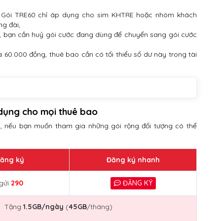
: Gói TRE60 chỉ áp dụng cho sim KHTRE hoặc nhóm khách
ng đài,
c, bạn cần huỷ gói cước đang dùng để chuyển sang gói cước
à 60.000 đồng, thuê bao cần có tối thiểu số dư này trong tài
p dụng cho mọi thuê bao
, nếu bạn muốn tham gia những gói rộng đối tượng có thể
đăng ký
Đăng ký nhanh
gửi
290
ĐĂNG KÝ
Tặng
1.5GB/ngày
(
45GB
/tháng)