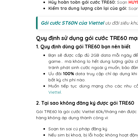
Hủy hoàn toàn gói cước TRE60:
Soạn
HUY
Kiểm tra dung lượng còn lại của gói:
Soạ
Gói cước ST60N của Viettel
ưu đãi siêu kh
Quy định sử dụng gói cước TRE60 mạn
1. Quy định dùng gói TRE60 bạn nên biết
Bạn sẽ được cấp đủ 2GB data mỗi ngày để 
game… mà không lo hết dung lượng giữa ch
tránh phát sinh cước ngoài ý muốn, bảo đảm
Ưu đãi
100%
data truy cập chỉ áp dụng khi
bất kỳ chi phí nào.
Muốn tiếp tục dùng mạng cho các nhu cầ
Viettel
.
2. Tại sao không đăng ký được gói TRE60
Gói TRE60 là gói cước Viettel 60k/tháng nên được
hàng không áp dụng thành công vì:
Soạn tin sai cú pháp đăng ký
Nếu sim bị khoá, bị lỗi hoặc không hoạt độ