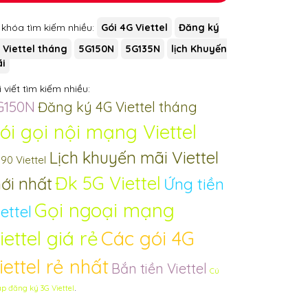
 khóa tìm kiếm nhiều:
Gói 4G Viettel
Đăng ký
 Viettel tháng
5G150N
5G135N
lịch Khuyến
i
 viết tìm kiếm nhiều:
G150N
Đăng ký 4G Viettel tháng
ói gọi nội mạng Viettel
Lịch khuyến mãi Viettel
90 Viettel
Đk 5G Viettel
ới nhất
Ứng tiền
Gọi ngoại mạng
ettel
iettel giá rẻ
Các gói 4G
iettel rẻ nhất
Bắn tiền Viettel
Cú
.
p đăng ký 3G Viettel