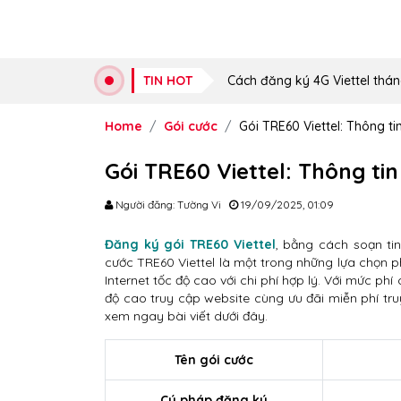
TIN HOT
Cách đăng ký 4G Viettel thán
Home
Gói cước
Gói TRE60 Viettel: Thông ti
Gói TRE60 Viettel: Thông tin
Người đăng: Tường Vi
19/09/2025, 01:09
Đăng ký gói TRE60 Viettel
, bằng cách soạn ti
cước TRE60 Viettel là một trong những lựa chọn p
Internet tốc độ cao với chi phí hợp lý. Với mức phí 
độ cao truy cập website cùng ưu đãi miễn phí tr
xem ngay bài viết dưới đây.
Tên gói cước
Cú pháp đăng ký