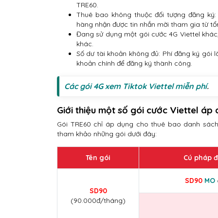
TRE60.
Thuê bao không thuộc đối tượng đăng ký
hàng nhận được tin nhắn mời tham gia từ tổ
Đang sử dụng một gói cước 4G Viettel khá
khác.
Số dư tài khoản không đủ: Phí đăng ký gói l
khoản chính để đăng ký thành công.
Các gói 4G xem Tiktok Viettel miễn phí
.
Giới thiệu một số gói cước Viettel á
Gói TRE60 chỉ áp dụng cho thuê bao danh sách
tham khảo những gói dưới đây:
Tên gói
Cú pháp 
SD90
MO
SD90
(90.000đ/tháng)