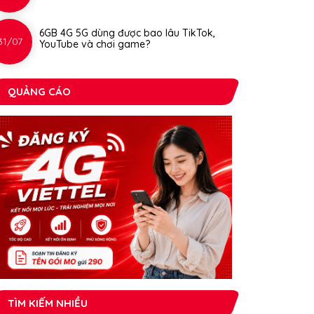
6GB 4G 5G dùng được bao lâu TikTok,
31/07
YouTube và chơi game?
QUẢNG CÁO
TÌM KIẾM NHIỀU