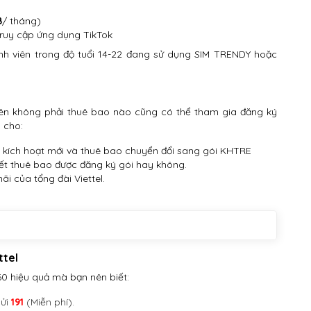
B
/ tháng)
ruy cập ứng dụng TikTok
nh viên trong độ tuổi 14-22 đang sử dụng SIM TRENDY hoặc
hiên không phải thuê bao nào cũng có thể tham gia đăng ký
 cho:
ích hoạt mới và thuê bao chuyển đổi sang gói KHTRE
ết thuê bao được đăng ký gói hay không.
i của tổng đài Viettel.
ttel
0 hiệu quả mà bạn nên biết:
ửi
191
(Miễn phí).