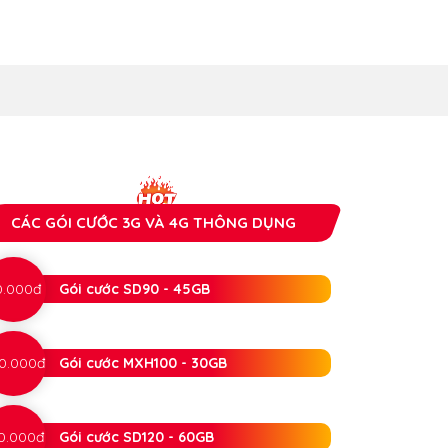
CÁC GÓI CƯỚC 3G VÀ 4G THÔNG DỤNG
0.000đ
Gói cước SD90 - 45GB
0.000đ
Gói cước MXH100 - 30GB
0.000đ
Gói cước SD120 - 60GB