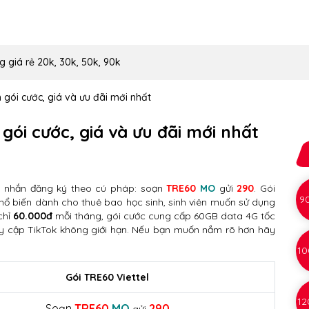
g giá rẻ 20k, 30k, 50k, 90k
n gói cước, giá và ưu đãi mới nhất
 gói cước, giá và ưu đãi mới nhất
n nhắn đăng ký theo cú pháp: soạn
TRE60
MO
gửi
290
. Gói
9
hổ biến dành cho thuê bao học sinh, sinh viên muốn sử dụng
chỉ
60.000đ
mỗi tháng, gói cước cung cấp 60GB data 4G tốc
uy cập TikTok không giới hạn. Nếu bạn muốn nắm rõ hơn hãy
10
Gói TRE60 Viettel
12
Soạn
TRE60
MO
290