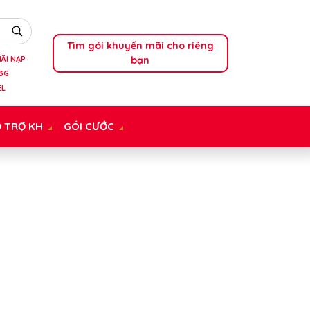
Tìm gói khuyến mãi cho riêng
bạn
ÃI NẠP
3G
EL
 TRỢ KH
GÓI CƯỚC