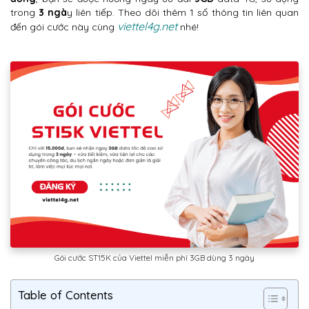
trong
3 ngà
y liên tiếp. Theo dõi thêm 1 số thông tin liên quan
viettel4g.net
đến gói cước này cùng
nhé!
Gói cước ST15K của Viettel miễn phí 3GB dùng 3 ngày
Table of Contents