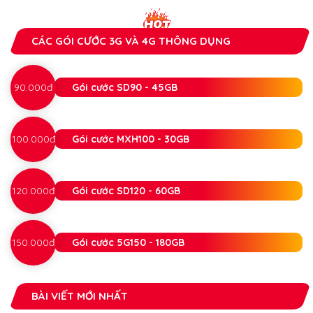
CÁC GÓI CƯỚC 3G VÀ 4G THÔNG DỤNG
90.000đ
Gói cước SD90 - 45GB
100.000đ
Gói cước MXH100 - 30GB
120.000đ
Gói cước SD120 - 60GB
150.000đ
Gói cước 5G150 - 180GB
BÀI VIẾT MỚI NHẤT