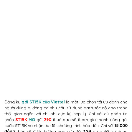
Đăng ký
gói ST15K của Viettel
là một lựa chọn tối ưu dành cho
người dùng di động có nhu cầu sử dụng data tốc độ cao trong
thời gian ngắn với chi phí cực kỳ hợp lý. Chỉ với cú pháp tin
nhắn
ST15K
MO
gửi
290
thuê bao sẽ tham gia thành công gói
cước ST15K và nhận ưu đãi chương trình hấp dẫn. Chỉ với
15.000
đồng
, bạn sẽ được hưởng ngay ưu đãi
3GB
data 4G, sử dụng