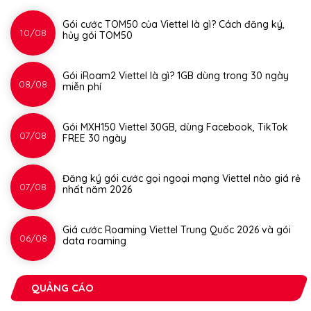
Gói cước TOM50 của Viettel là gì? Cách đăng ký,
10/08
hủy gói TOM50
Gói iRoam2 Viettel là gì? 1GB dùng trong 30 ngày
08/08
miễn phí
Gói MXH150 Viettel 30GB, dùng Facebook, TikTok
07/08
FREE 30 ngày
Đăng ký gói cước gọi ngoại mạng Viettel nào giá rẻ
07/08
nhất năm 2026
Giá cước Roaming Viettel Trung Quốc 2026 và gói
06/08
data roaming
QUẢNG CÁO