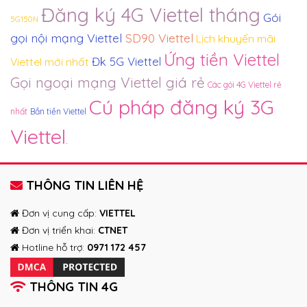
Đăng ký 4G Viettel tháng
Gói
5G150N
gọi nội mạng Viettel
SD90 Viettel
Lịch khuyến mãi
Ứng tiền Viettel
Đk 5G Viettel
Viettel mới nhất
Gọi ngoại mạng Viettel giá rẻ
Các gói 4G Viettel rẻ
Cú pháp đăng ký 3G
nhất
Bắn tiền Viettel
Viettel
.
THÔNG TIN LIÊN HỆ
Đơn vị cung cấp:
VIETTEL
Đơn vị triển khai:
CTNET
Hotline hỗ trợ:
0971 172 457
THÔNG TIN 4G