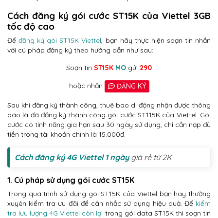
Cách đăng ký gói cước ST15K của Viettel 3GB
tốc độ cao
Để
đăng ký gói ST15K Viettel
, bạn hãy thực hiện soạn tin nhắn
với cú pháp đăng ký theo hướng dẫn như sau:
Soạn tin
ST15K
MO
gửi
290
hoặc nhấn
ĐĂNG KÝ
Sau khi đăng ký thành công, thuê bao di động nhận được thông
báo là đã đăng ký thành công gói cước ST115K của Viettel. Gói
cước có tính năng gia hạn sau 30 ngày sử dụng, chỉ cần nạp đủ
tiền trong tài khoản chính là 15.000đ.
Cách đăng ký 4G Viettel 1 ngày
giá rẻ từ 2K
1. Cú pháp sử dụng gói cước ST15K
Trong quá trình sử dụng gói ST15K của Viettel bạn hãy thường
xuyên kiểm tra ưu đãi để cân nhắc sử dụng hiệu quả. Để
kiểm
tra lưu lượng 4G Viettel còn lại
trong gói data ST15K thì soạn tin