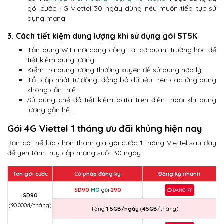
gói cước 4G Viettel 30 ngày dùng nếu muốn tiếp tục sử
dụng mạng.
3. Cách tiết kiệm dung lượng khi sử dụng gói ST5K
Tận dụng WiFi nơi công cộng, tại cơ quan, trường học để
tiết kiệm dung lượng.
Kiểm tra dung lượng thường xuyên để sử dụng hợp lý.
Tắt cập nhật tự động, đồng bộ dữ liệu trên các ứng dụng
không cần thiết.
Sử dụng chế độ tiết kiệm data trên điện thoại khi dung
lượng gần hết.
Gói 4G Viettel 1 tháng ưu đãi khủng hiện nay
Bạn có thể lựa chọn tham gia gói cước 1 tháng Viettel sau đây
để yên tâm truy cập mạng suốt 30 ngày:
Tên gói cước
Cú pháp đăng ký
Đăng ký nhanh
SD90
MO
gửi
290
ĐĂNG KÝ
SD90
(90.000đ/tháng)
Tặng
1.5GB/ngày
(
45GB
/tháng)