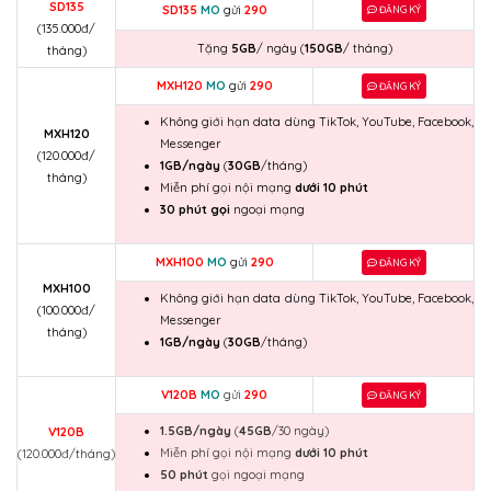
SD135
SD135
MO
gửi
290
ĐĂNG KÝ
(135.000đ/
Tặng
5GB
/ ngày (
150GB
/ tháng)
tháng)
MXH120
MO
gửi
290
ĐĂNG KÝ
Không giới hạn data dùng TikTok, YouTube, Facebook,
MXH120
Messenger
(120.000đ/
1GB/ngày
(
30GB
/tháng)
tháng)
Miễn phí gọi nội mạng
dưới 10 phút
30 phút gọi
ngoại mạng
MXH100
MO
gửi
290
ĐĂNG KÝ
MXH100
Không giới hạn data dùng TikTok, YouTube, Facebook,
(100.000đ/
Messenger
tháng)
1GB/ngày
(
30GB
/tháng)
V120B
MO
gửi
290
ĐĂNG KÝ
1.5GB/ngày
(
45GB
/30 ngày)
V120B
Miễn phí gọi nội mạng
dưới 10 phút
(120.000đ/tháng)
50 phút
gọi ngoại mạng