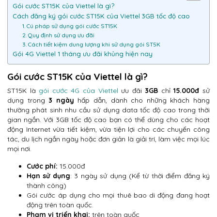
Gói cước ST15K của Viettel là gì?
Cách đăng ký gói cước ST15K của Viettel 3GB tốc độ cao
1. Cú pháp sử dụng gói cước ST15K
2. Quy định sử dụng ưu đãi
3. Cách tiết kiệm dung lượng khi sử dụng gói ST5K
Gói 4G Viettel 1 tháng ưu đãi khủng hiện nay
Gói cước ST15K của Viettel là gì?
ST15K là
gói cước 4G của Viettel
ưu đãi
3GB
chỉ
15.000đ
sử
dụng trong
3 ngày
hấp dẫn, dành cho những khách hàng
thường phát sinh nhu cầu sử dụng data tốc độ cao trong thời
gian ngắn. Với 3GB tốc độ cao bạn có thể dùng cho các hoạt
động Internet vừa tiết kiệm, vừa tiện lợi cho các chuyến công
tác, du lịch ngắn ngày hoặc đơn giản là giải trí, làm việc mọi lúc
mọi nơi.
Cước phí:
15.000đ
Hạn sử dụng
: 3 ngày sử dụng (Kể từ thời điểm đăng ký
thành công)
Gói cước áp dụng cho mọi thuê bao di động đang hoạt
động trên toàn quốc.
Phạm vi triển khai:
trên toàn quốc