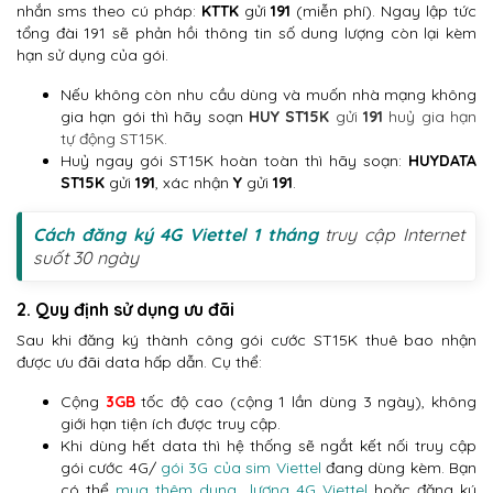
nhắn sms theo cú pháp:
KTTK
gửi
191
(miễn phí). Ngay lập tức
tổng đài 191 sẽ phản hồi thông tin số dung lượng còn lại kèm
hạn sử dụng của gói.
Nếu không còn nhu cầu dùng và muốn nhà mạng không
gia hạn gói thì hãy soạn
HUY ST15K
gửi
191
huỷ gia hạn
tự động ST15K.
Huỷ ngay gói ST15K hoàn toàn thì hãy soạn:
HUYDATA
ST15K
gửi
191
, xác nhận
Y
gửi
191
.
Cách đăng ký 4G Viettel 1 tháng
truy cập Internet
suốt 30 ngày
2. Quy định sử dụng ưu đãi
Sau khi đăng ký thành công gói cước ST15K thuê bao nhận
được ưu đãi data hấp dẫn. Cụ thể:
Cộng
3GB
tốc độ cao (cộng 1 lần dùng 3 ngày), không
giới hạn tiện ích được truy cập.
Khi dùng hết data thì hệ thống sẽ ngắt kết nối truy cập
gói cước 4G/
gói 3G của sim Viettel
đang dùng kèm. Bạn
có thể
mua thêm dung lượng 4G Viettel
hoặc đăng ký