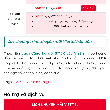
5G160B
MO
gửi
290
ĐĂNG KÝ
5G160B
4GB
/ ngày (
120GB
/ tháng)
(160.000đ/
Miễn phí gọi nội mạng
< 10p/ cuộc
tháng)
100 phút gọi
ngoại mạng
Các chương trình khuyến mãi Viettel hấp dẫn
Thực hiện
cách đăng ký gói ST15K của Viettel
theo hướng
dẫn trên để an tâm lướt web khi có nhu cầu. Gói cước ST15K
này sẽ là bạn đồng hành lý tưởng cho chặng đường dùng
Internet ngắn hạn của bạn. Thao tác đăng ký cực kỳ đơn giản,
tiết kiệm tối đa thời gian, công sức.
Tags:
Gói ST15K Viettel là gì
Hỗ trợ và dịch vụ
LỊCH KHUYẾN MÃI VIETTEL