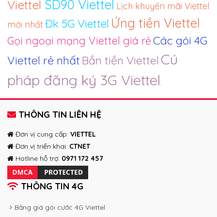
SD90 Viettel
Viettel
Lịch khuyến mãi Viettel
Ứng tiền Viettel
Đk 5G Viettel
mới nhất
Các gói 4G
Gọi ngoại mạng Viettel giá rẻ
Cú
Viettel rẻ nhất
Bắn tiền Viettel
pháp đăng ký 3G Viettel
.
THÔNG TIN LIÊN HỆ
Đơn vị cung cấp:
VIETTEL
Đơn vị triển khai:
CTNET
Hotline hỗ trợ:
0971 172 457
THÔNG TIN 4G
Bảng giá gói cước 4G Viettel