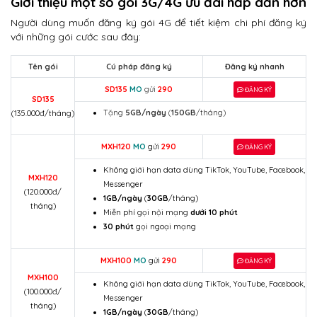
Giới thiệu một số gói 3G/4G ưu đãi hấp dẫn hơn
Người dùng muốn đăng ký gói 4G để tiết kiệm chi phí đăng ký
với những gói cước sau đây:
Tên gói
Cú pháp đăng ký
Đăng ký nhanh
SD135
MO
gửi
290
ĐĂNG KÝ
SD135
Tặng
5GB/ngày
(
150GB
/tháng)
(135.000đ/tháng)
MXH120
MO
gửi
290
ĐĂNG KÝ
Không giới hạn data dùng TikTok, YouTube, Facebook,
MXH120
Messenger
(120.000đ/
1GB/ngày
(
30GB
/tháng)
tháng)
Miễn phí gọi nội mạng
dưới 10 phút
30 phút
gọi ngoại mạng
MXH100
MO
gửi
290
ĐĂNG KÝ
MXH100
Không giới hạn data dùng TikTok, YouTube, Facebook,
(100.000đ/
Messenger
tháng)
1GB/ngày
(
30GB
/tháng)