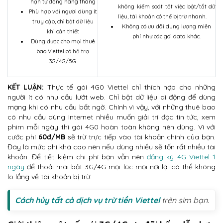
hạn tự động hàng tháng
không kiểm soát tốt việc bật/tắt dữ
Phù hợp với người dùng ít
liệu, tài khoản có thể bị trừ nhanh.
truy cập, chỉ bật dữ liệu
Không có ưu đãi dung lượng miễn
khi cần thiết
phí như các gói data khác.
Dùng được cho mọi thuê
bao Viettel có hỗ trợ
3G/4G/5G
KẾT LUẬN:
Thực tế gói 4G0 Viettel chỉ thích hợp cho những
người ít có nhu cầu lướt web. Chỉ bật dữ liệu di động để dùng
mạng khi có nhu cầu bất ngờ. Chính vì vậy, với những thuê bao
có nhu cầu dùng Internet nhiều muốn giải trí đọc tin tức, xem
phim mỗi ngày thì gói 4G0 hoàn toàn không nên dùng. Vì với
cước phí
60đ/MB
sẽ trừ trực tiếp vào tài khoản chính của bạn.
Đây là mức phí khá cao nên nếu dùng nhiều sẽ tốn rất nhiều tài
khoản. Để tiết kiệm chi phí bạn vẫn nên
đăng ký 4G Viettel 1
ngày
để thoải mái bật 3G/4G mọi lúc mọi nơi lại có thể không
lo lắng về tài khoản bị trừ.
Cách hủy tất cả dịch vụ trừ tiền Viettel
trên sim bạn.