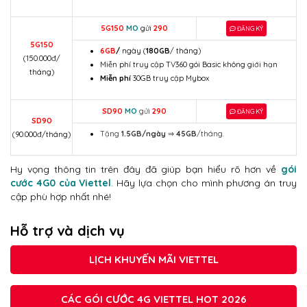
5G150
MO
gửi
290
ĐĂNG KÝ
5G150
6GB
/
ngày (
180GB
/ tháng)
(150.000đ/
Miễn phí truy cập
TV360 gói Basic không giới hạn
tháng)
Miễn phí
30GB truy cập Mybox
SD90
MO
gửi
290
ĐĂNG KÝ
SD90
Tặng
1.5GB/ngày
⇒
45GB
/tháng.
(90.000đ/tháng)
Hy vọng thông tin trên đây đã giúp bạn hiểu rõ hơn về
gói
cước 4G0 của Viettel
. Hãy lựa chọn cho mình phương án truy
cập phù hợp nhất nhé!
Hỗ trợ và dịch vụ
LỊCH KHUYẾN MÃI VIETTEL
CÁC GÓI CƯỚC 4G VIETTEL HOT 2026