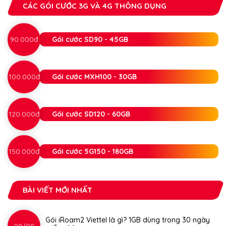
CÁC GÓI CƯỚC 3G VÀ 4G THÔNG DỤNG
90.000đ
Gói cước SD90 - 45GB
100.000đ
Gói cước MXH100 - 30GB
120.000đ
Gói cước SD120 - 60GB
150.000đ
Gói cước 5G150 - 180GB
BÀI VIẾT MỚI NHẤT
Gói iRoam2 Viettel là gì? 1GB dùng trong 30 ngày
08/08