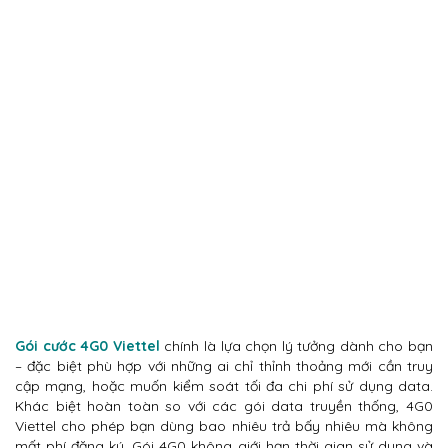
Gói cước 4G0 Viettel
chính là lựa chọn lý tưởng dành cho bạn
– đặc biệt phù hợp với những ai chỉ thỉnh thoảng mới cần truy
cập mạng, hoặc muốn kiểm soát tối đa chi phí sử dụng data.
Khác biệt hoàn toàn so với các gói data truyền thống, 4G0
Viettel cho phép bạn dùng bao nhiêu trả bấy nhiêu mà không
mất phí đăng ký. Gói 4G0 không giới hạn thời gian sử dụng và