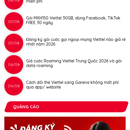
miễn phí
Gói MXH150 Viettel 30GB, dùng Facebook, TikTok
07/08
FREE 30 ngày
Đăng ký gói cước gọi ngoại mạng Viettel nào giá rẻ
07/08
nhất năm 2026
Giá cước Roaming Viettel Trung Quốc 2026 và gói
06/08
data roaming
Cách đổi thẻ Viettel sang Garena không mất phí
04/08
qua app/ website
QUẢNG CÁO