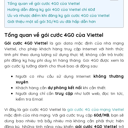
Tổng quan về gói cước 4G0 của Viettel
Hướng dẫn đăng ký gói 4G0 của Viettel chỉ 60đ
Ưu và nhược điểm khi đăng ký gói cước 4G0 của Viettel
Giới thiệu một số gói 3G/4G ưu đãi hấp dẫn hơn
Tổng quan về gói cước 4G0 của Viettel
Gói cước 4G0 Viettel
là gói data mặc định của nhà mạng
Viettel, cho phép khách hàng truy cập Internet với hình thức
tính phí theo dung lượng sử dụng thực tế, không cần trả trước
phí đăng ký hay phí duy trì hàng tháng. Gói 4G0 được xem là
gói cước lý tưởng dành cho thuê bao di động sau:
Người có nhu cầu sử dụng Internet
không thường
xuyên
.
Khách hàng cần
dự phòng kết nối
khi cần thiết.
Người dùng chỉ cần
truy cập
như lướt web, đọc tin tức,
kiểm tra Email.
Vì đây là gói cước 4G0 Viettel là
gói cước 4G của mạng Viettel
mặc định của nhà mạng. Với giá cước truy cập
60đ/MB
, bạn sẽ
dùng bao nhiêu trả bấy nhiêu mà không cần phải thực hiện
đăng ký. Những tính năng này khiến
gói cước 4G0 Viettel
trở