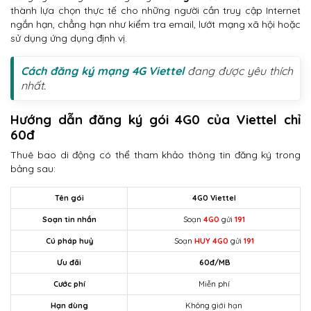
thành lựa chọn thực tế cho những người cần truy cập Internet
ngắn hạn, chẳng hạn như kiểm tra email, lướt mạng xã hội hoặc
sử dụng ứng dụng định vị.
Cách đăng ký mạng 4G Viettel
đang được yêu thích
nhất.
Hướng dẫn đăng ký gói 4G0 của Viettel chỉ
60đ
Thuê bao di động có thể tham khảo thông tin đăng ký trong
bảng sau:
Tên gói
4G0 Viettel
Soạn tin nhắn
Soạn
4G0
gửi
191
Cú pháp huỷ
Soạn
HUY
4G0
gửi
191
Ưu đãi
60đ/MB
Cước phí
Miễn phí
Hạn dùng
Không giới hạn