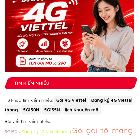
TÌM KIẾM NHIỀU
Từ khóa tìm kiếm nhiều:
Gói 4G Viettel
Đăng ký 4G Viettel
tháng
5G150N
5G135N
lịch Khuyến mãi
Bài viết tìm kiếm nhiều:
Gói gọi nội mạng
5G150N
Đăng ký 4G Viettel tháng