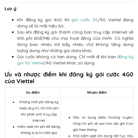
Lưu ý:
Khi đăng ký gói 4G0 thì
gói cước 3G
/4G Viettel đang
dùng sẽ bị mất hiệu lực.
Sau khi đăng ký gói thành công bạn truy cập internet sẽ
tính phí 60đ/MB cho mọi hoạt động của mình. Có nghĩa
dùng bao nhiêu trả bấy nhiêu chứ không tặng dung
lượng dùng như những gói data khác.
Gói cước không có hạn dùng. Chỉ mất đi khi bạn
đăng ký
gói 3G Viettel
/4G Viettel khác sử dụng.
Ưu và nhược điểm khi đăng ký gói cước 4G0
của Viettel
Ưu điểm
Nhược điểm
Không mất phí đăng ký
hoặc duy trì, chỉ tính phí
khi phát sinh truy cập
Nếu sử dụng data thường xuyên,
Internet
tổng chi phí sẽ cao hơn các gói trọn
Kiểm soát chi phí dễ dàng,
gói theo tháng.
không lo bị trừ tiền gia
Khó kiểm soát khi dùng liên tục, nếu