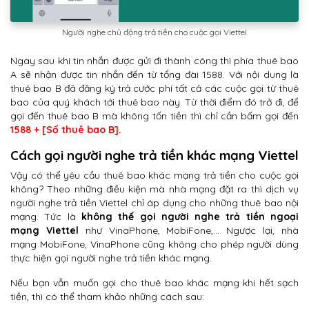
Người nghe chủ động trả tiền cho cuộc gọi Viettel
Ngay sau khi tin nhắn được gửi đi thành công thì phía thuê bao
A sẽ nhận được tin nhắn đến từ tổng đài 1588. Với nội dung là
thuê bao B đã đăng ký trả cước phí tất cả các cuộc gọi từ thuê
bao của quý khách tới thuê bao này. Từ thời điểm đó trở đi, để
gọi đến thuê bao B mà không tốn tiền thì chỉ cần bấm gọi đến
1588 + [Số thuê bao B].
Cách gọi người nghe trả tiền khác mạng Viettel
Vậy có thể yêu cầu thuê bao khác mạng trả tiền cho cuộc gọi
không? Theo những điều kiện mà nhà mạng đặt ra thì dịch vụ
người nghe trả tiền Viettel chỉ áp dụng cho những thuê bao nội
mạng. Tức là
không thể gọi người nghe trả tiền ngoại
mạng Viettel
như VinaPhone, MobiFone,… Ngược lại, nhà
mạng MobiFone, VinaPhone cũng không cho phép người dùng
thực hiện gọi người nghe trả tiền khác mạng.
Nếu bạn vẫn muốn gọi cho thuê bao khác mạng khi hết sạch
tiền, thì có thể tham khảo những cách sau: