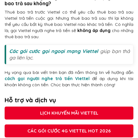
bao trả sau không?
Thuê bao trả trước Viettel có thể yêu cầu thuê bao trả sau
Viettel trả tiền cuộc gọi. Nhưng thuê bao trả sau thì lại không
thể yêu cầu bất kỳ thuê bao Viettel nào khác trả tiền. Có nghĩa
là, gọi Viettel người nghe trả tiền sẽ
không áp dụng
cho những
thuê bao trả sau.
Các gói cước gọi ngoại mạng Viettel
giúp bạn thả
ga liên lạc.
Hy vọng qua bài viết trên bạn đã nắm thông tin về hướng dẫn
cách gọi người nghe trả tiền Viettel
để áp dụng khi tài
khoản không còn tiền. Chúc bạn thực hiện thành công!
Hỗ trợ và dịch vụ
LỊCH KHUYẾN MÃI VIETTEL
CÁC GÓI CƯỚC 4G VIETTEL HOT 2026