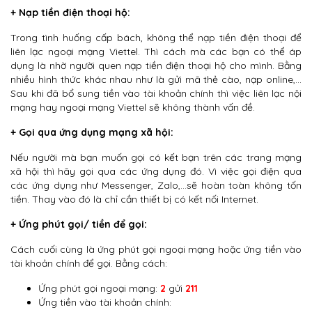
+ Nạp tiền điện thoại hộ:
Trong tình huống cấp bách, không thể nạp tiền điện thoại để
liên lạc ngoại mạng Viettel. Thì cách mà các bạn có thể áp
dụng là nhờ người quen nạp tiền điện thoại hộ cho mình. Bằng
nhiều hình thức khác nhau như là gửi mã thẻ cào, nạp online,…
Sau khi đã bổ sung tiền vào tài khoản chính thì việc liên lạc nội
mạng hay ngoại mạng Viettel sẽ không thành vấn đề.
+ Gọi qua ứng dụng mạng xã hội:
Nếu người mà bạn muốn gọi có kết bạn trên các trang mạng
xã hội thì hãy gọi qua các ứng dụng đó. Vì việc gọi điện qua
các ứng dụng như Messenger, Zalo,…sẽ hoàn toàn không tốn
tiền. Thay vào đó là chỉ cần thiết bị có kết nối Internet.
+ Ứng phút gọi/ tiền để gọi:
Cách cuối cùng là ứng phút gọi ngoại mạng hoặc ứng tiền vào
tài khoản chính để gọi. Bằng cách:
Ứng phút gọi ngoại mạng:
2
gửi
211
Ứng tiền vào tài khoản chính: