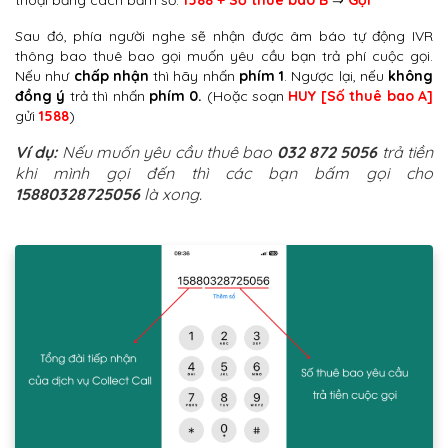
thoại bằng cách bấm số:
1588 + Số thuê bao B
⇒
Gọi
Sau đó, phía người nghe sẽ nhận được âm báo tự động IVR
thông bao thuê bao gọi muốn yêu cầu bạn trả phí cuộc gọi.
Nếu như
chấp nhận
thì hãy nhấn
phím 1
. Ngược lại, nếu
không
đồng ý
trả thì nhấn
phím 0.
(Hoặc soạn
HUY [Số thuê bao A]
gửi
1588
)
Ví dụ:
Nếu muốn yêu cầu thuê bao
032 872 5056
trả tiền
khi mình gọi đến thì các bạn bấm gọi cho
15880328725056
là xong.