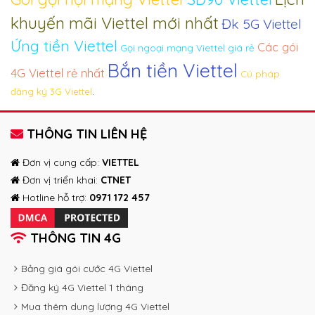
khuyến mãi Viettel mới nhất
Đk 5G Viettel
Ứng tiền Viettel
Các gói
Gọi ngoại mạng Viettel giá rẻ
Bắn tiền Viettel
4G Viettel rẻ nhất
Cú pháp
.
đăng ký 3G Viettel
THÔNG TIN LIÊN HỆ
Đơn vị cung cấp:
VIETTEL
Đơn vị triển khai:
CTNET
Hotline hỗ trợ:
0971 172 457
THÔNG TIN 4G
Bảng giá gói cước 4G Viettel
Đăng ký 4G Viettel 1 tháng
Mua thêm dung lượng 4G Viettel