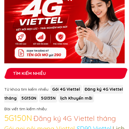
TÌM KIẾM NHIỀU
Từ khóa tìm kiếm nhiều:
Gói 4G Viettel
Đăng ký 4G Viettel
tháng
5G150N
5G135N
lịch Khuyến mãi
Bài viết tìm kiếm nhiều:
5G150N
Đăng ký 4G Viettel tháng
Lịch
Gói gọi nội mạng Viettel
SD90 Viettel