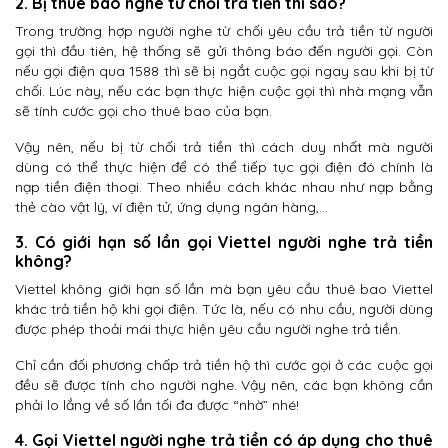
2. Bị thuê bao nghe từ chối trả tiền thì sao?
Trong trường hợp người nghe từ chối yêu cầu trả tiền từ người
gọi thì đầu tiên, hệ thống sẽ gửi thông báo đến người gọi. Còn
nếu gọi điện qua 1588 thì sẽ bị ngắt cuộc gọi ngay sau khi bị từ
chối. Lúc này, nếu các bạn thực hiện cuộc gọi thì nhà mạng vẫn
sẽ tính cước gọi cho thuê bao của bạn.
Vậy nên, nếu bị từ chối trả tiền thì cách duy nhất mà người
dùng có thể thực hiện để có thể tiếp tục gọi điện đó chính là
nạp tiền điện thoại. Theo nhiều cách khác nhau như nạp bằng
thẻ cào vật lý, ví điện tử, ứng dụng ngân hàng,…
3. Có giới hạn số lần gọi Viettel người nghe trả tiền
không?
Viettel không giới hạn số lần mà bạn yêu cầu thuê bao Viettel
khác trả tiền hộ khi gọi điện. Tức là, nếu có nhu cầu, người dùng
được phép thoải mái thực hiện yêu cầu người nghe trả tiền.
Chỉ cần đối phương chấp trả tiền hộ thì cước gọi ở các cuộc gọi
đều sẽ được tính cho người nghe. Vậy nên, các bạn không cần
phải lo lắng về số lần tối đa được “nhờ” nhé!
4. Gọi Viettel người nghe trả tiền có áp dụng cho thuê