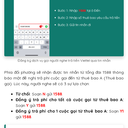
Đăng ký dịch vụ gọi người nghe trả tiền Viettel qua tin nhắn
Phía đối phương sẽ nhận được tin nhắn từ tổng đài 1588 thông
báo một đề nghị trả phí cuộc gọi đến từ thuê bao A (Thuê bao
gọi). Lúc này, người nghe sẽ có 3 sự lựa chọn:
Từ chối
: Soạn
N
gửi
1588
.
Đồng ý trả phí cho tất cả cuộc gọi từ thuê bao A:
Soạn
Y
gửi
1588
.
Đồng ý trả phí cho 1 cuộc gọi từ thuê bao A:
Soạn
Y1
gửi
1588
.