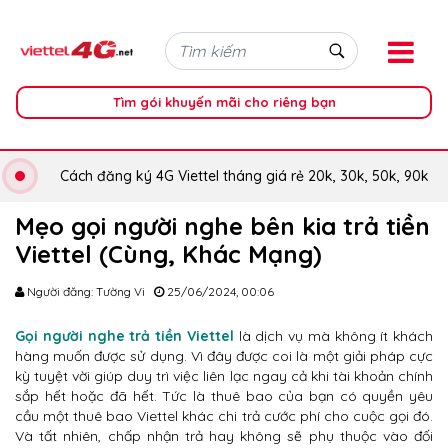
Tìm gói khuyến mãi cho riêng bạn
Cách đăng ký 4G Viettel tháng giá rẻ 20k, 30k, 50k, 90k
Mẹo gọi người nghe bên kia trả tiền
Viettel (Cùng, Khác Mạng)
Người đăng: Tường Vi
25/06/2024, 00:06
Gọi người nghe trả tiền Viettel
là dịch vụ mà không ít khách
hàng muốn được sử dụng. Vì đây được coi là một giải pháp cực
kỳ tuyệt vời giúp duy trì việc liên lạc ngay cả khi tài khoản chính
sắp hết hoặc đã hết. Tức là thuê bao của bạn có quyền yêu
cầu một thuê bao Viettel khác chi trả cước phí cho cuộc gọi đó.
Và tất nhiên, chấp nhận trả hay không sẽ phụ thuộc vào đối