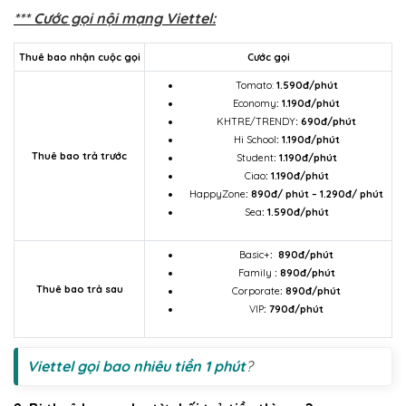
*** Cước gọi nội mạng Viettel:
Thuê bao nhận cuộc gọi
Cước gọi
Tomato:
1.590đ/phút
Economy
: 1.190đ/phút
KHTRE/TRENDY
: 690đ/phút
Hi School
: 1.190đ/phút
Thuê bao trả trước
Student
: 1.190đ/phút
Ciao
: 1.190đ/phút
HappyZone
: 890đ/ phút – 1.290đ/ phút
Sea
: 1.590đ/phút
Basic+
: 890đ/phút
Family
: 890đ/phút
Thuê bao trả sau
Corporate
: 890đ/phút
VIP
: 790đ/phút
Viettel gọi bao nhiêu tiền 1 phút
?