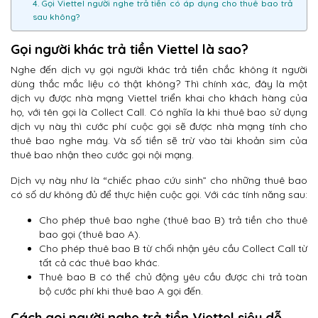
4. Gọi Viettel người nghe trả tiền có áp dụng cho thuê bao trả
sau không?
Gọi người khác trả tiền Viettel là sao?
Nghe đến dịch vụ gọi người khác trả tiền chắc không ít người
dùng thắc mắc liệu có thật không? Thì chính xác, đây là một
dịch vụ được nhà mạng Viettel triển khai cho khách hàng của
họ, với tên gọi là Collect Call. Có nghĩa là khi thuê bao sử dụng
dịch vụ này thì cước phí cuộc gọi sẽ được nhà mạng tính cho
thuê bao nghe máy. Và số tiền sẽ trừ vào tài khoản sim của
thuê bao nhận theo cước gọi nội mạng.
Dịch vụ này như là “chiếc phao cứu sinh” cho những thuê bao
có số dư không đủ để thực hiện cuộc gọi. Với các tính năng sau:
Cho phép thuê bao nghe (thuê bao B) trả tiền cho thuê
bao gọi (thuê bao A).
Cho phép thuê bao B từ chối nhận yêu cầu Collect Call từ
tất cả các thuê bao khác.
Thuê bao B có thể chủ động yêu cầu được chi trả toàn
bộ cước phí khi thuê bao A gọi đến.
Cách gọi người nghe trả tiền Viettel siêu dễ