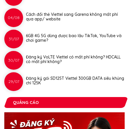
Cách đổi thẻ Viettel sang Garena không mất phí
04/08
qua app/ website
6GB 4G 5G dùng được bao lâu TikTok, YouTube và
31/07
chơi game?
Đăng ký VoLTE Viettel có mất phí không? HDCALL
30/07
có mất phí không?
Đăng ký gói SD125T Viettel 300GB DATA siêu khủng
29/07
chỉ 125K
QUẢNG CÁO