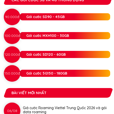
90.000đ
Gói cước SD90 - 45GB
100.000đ
Gói cước MXH100 - 30GB
120.000đ
Gói cước SD120 - 60GB
150.000đ
Gói cước 5G150 - 180GB
BÀI VIẾT MỚI NHẤT
Giá cước Roaming Viettel Trung Quốc 2026 và gói
06/08
data roaming