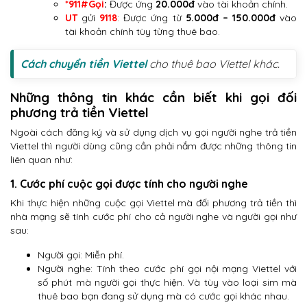
*911#Gọi
:
Được ứng
20.000đ
vào tài khoản chính.
UT
gửi
9118
: Được ứng từ
5.000đ – 150.000đ
vào
tài khoản chính tùy từng thuê bao.
Cách chuyển tiền Viettel
cho thuê bao Viettel khác.
Những thông tin khác cần biết khi gọi đối
phương trả tiền Viettel
Ngoài cách đăng ký và sử dụng dịch vụ gọi người nghe trả tiền
Viettel thì người dùng cũng cần phải nắm được những thông tin
liên quan như:
1. Cước phí cuộc gọi được tính cho người nghe
Khi thực hiện những cuộc gọi Viettel mà đối phương trả tiền thì
nhà mạng sẽ tính cước phí cho cả người nghe và người gọi như
sau:
Người gọi: Miễn phí.
Người nghe: Tính theo cước phí gọi nội mạng Viettel với
số phút mà người gọi thực hiện. Và tùy vào loại sim mà
thuê bao bạn đang sử dụng mà có cước gọi khác nhau.