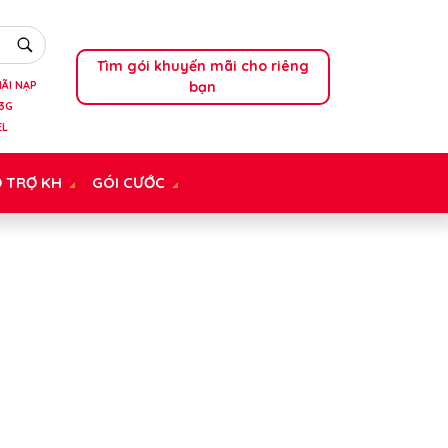
Tìm gói khuyến mãi cho riêng
bạn
ÃI NẠP
3G
EL
 TRỢ KH
GÓI CƯỚC