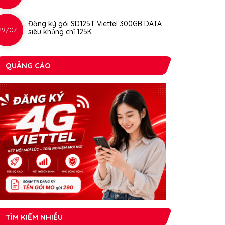
Đăng ký gói SD125T Viettel 300GB DATA
29/07
siêu khủng chỉ 125K
QUẢNG CÁO
TÌM KIẾM NHIỀU