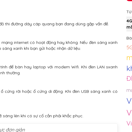
Từ
4G
đỏ thì đường dây cáp quang bạn đang dùng gặp vấn đề.
mã
Bài
n mạng internet có hoạt động hay không. Nếu đèn sáng xanh
5
p sáng xanh khi bạn gửi hoặc nhận dữ liệu.
m
k
tính để bàn hay laptop với modem Wifi. Khi đèn LAN sxanh
nh thường.
Đ
mạ
, ổ cứng rời hoặc ổ cứng di động. Khi đèn USB sáng xanh có
V
V
 sáng lên khi có sự cố cần phải khắc phục.
Vi
ực đơn giản