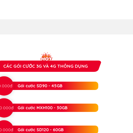
CÁC GÓI CƯỚC 3G VÀ 4G THÔNG DỤNG
0.000đ
Gói cước SD90 - 45GB
0.000đ
Gói cước MXH100 - 30GB
0.000đ
Gói cước SD120 - 60GB