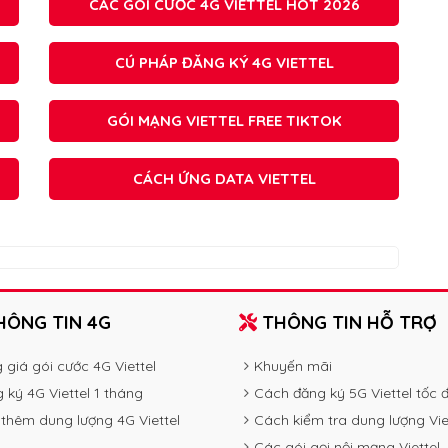
CÁC GÓI CƯỚC 4G VIETTEL HOT 2026
CÚ PHÁP ĐĂNG KÝ 4G VIETTEL
GÓI MẠNG VIETTEL FREE TIKTOK
CÁCH ỨNG DATA VIETTEL
ÔNG TIN 4G
THÔNG TIN HỖ TRỢ
 giá gói cước 4G Viettel
Khuyến mãi
 ký 4G Viettel 1 tháng
Cách đăng ký 5G Viettel tốc 
thêm dung lượng 4G Viettel
Cách kiểm tra dung lượng Vie
Các gói gọi nội mạng Viettel