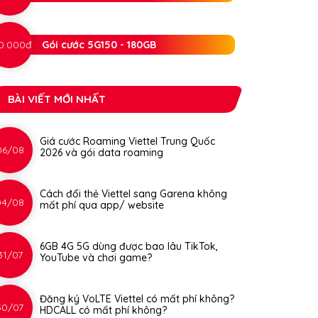
0.000đ
Gói cước 5G150 - 180GB
BÀI VIẾT MỚI NHẤT
Giá cước Roaming Viettel Trung Quốc
06/08
2026 và gói data roaming
Cách đổi thẻ Viettel sang Garena không
04/08
mất phí qua app/ website
6GB 4G 5G dùng được bao lâu TikTok,
31/07
YouTube và chơi game?
Đăng ký VoLTE Viettel có mất phí không?
30/07
HDCALL có mất phí không?