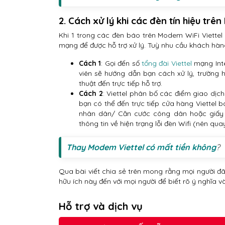
2. Cách xử lý khi các đèn tín hiệu trên
Khi 1 trong các đèn báo trên Modem WiFi Viettel 
mạng để được hỗ trợ xử lý. Tuỳ nhu cầu khách hàng
Cách 1
: Gọi đến số
tổng đài Viettel
mạng Int
viên sẽ hướng dẫn bạn cách xử lý, trường 
thuật đến trực tiếp hỗ trợ.
Cách 2
: Viettel phân bố các điểm giao dịch
bạn có thể đến trực tiếp cửa hàng Viette
nhân dân/ Căn cước công dân hoặc giấy đ
thông tin về hiện trạng lỗi đèn Wifi (nên quay
Thay Modem Viettel có mất tiền không
?
Qua bài viết chia sẻ trên mong rằng mọi người 
hữu ích này đến với mọi người để biết rõ ý nghĩa v
Hỗ trợ và dịch vụ