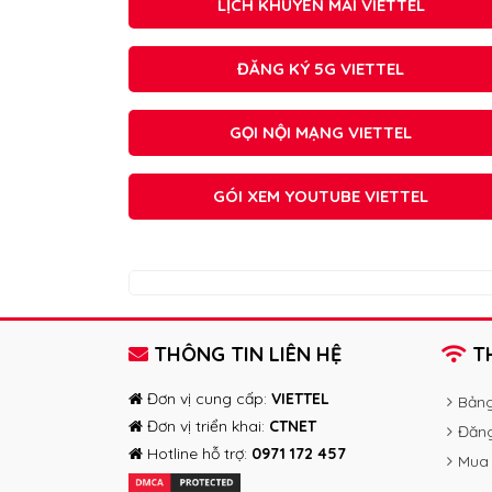
LỊCH KHUYẾN MÃI VIETTEL
ĐĂNG KÝ 5G VIETTEL
GỌI NỘI MẠNG VIETTEL
GÓI XEM YOUTUBE VIETTEL
THÔNG TIN LIÊN HỆ
TH
Đơn vị cung cấp:
VIETTEL
Bảng
Đơn vị triển khai:
CTNET
Đăng
Hotline hỗ trợ:
0971 172 457
Mua 