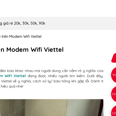
g giá rẻ 20k, 30k, 50k, 90k
u trên Modem Wifi Viettel
ên Modem Wifi Viettel
 đèn báo khác nhau mà người dùng cần nắm rõ ý nghĩa của
9
m WiFi Viettel
đang được nhiều người tìm kiếm. Dưới đây,
iettel về ý nghĩa, cách xử lý/ báo hỏng khi gặp lỗi. Dành ít
 hiệu quả nhé!
10
12