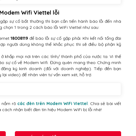
 Modem Wifi Viettel lỗi
gặp sự cố bất thường thì bạn cần tiến hành báo lỗi đến nhà
 chọn 1 trong 2 cách báo lỗi WiFi Viettel như sau:
ernet
18008119
để báo lỗi sự cố gặp phải. Khi kết nối tổng đài
hợp người dùng không thể khắc phục thì sẽ điều bộ phận kỹ
 ở khắp mọi nơi trên các tỉnh/ thành phố của nước ta. Vì thế
l báo sự cố về Modem Wifi. Đừng quên mang theo Chứng minh
ăng ký kinh doanh (đối với doanh nghiệp). Tiếp đến bạn
 lại video) để nhân viên tư vấn xem xét, hỗ trợ.
đã nắm rõ
các đèn trên Modem WiFi Viettel
. Chia sẻ bài viết
à cách nhận biết đèn tín hiệu Modem WiFi bị lỗi nhé!