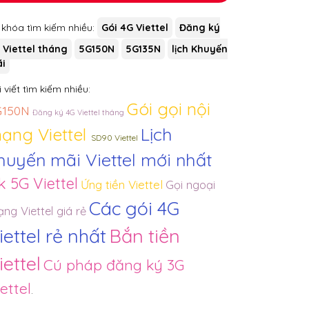
 khóa tìm kiếm nhiều:
Gói 4G Viettel
Đăng ký
 Viettel tháng
5G150N
5G135N
lịch Khuyến
i
 viết tìm kiếm nhiều:
Gói gọi nội
G150N
Đăng ký 4G Viettel tháng
ạng Viettel
Lịch
SD90 Viettel
huyến mãi Viettel mới nhất
k 5G Viettel
Ứng tiền Viettel
Gọi ngoại
Các gói 4G
ng Viettel giá rẻ
iettel rẻ nhất
Bắn tiền
iettel
Cú pháp đăng ký 3G
ettel
.