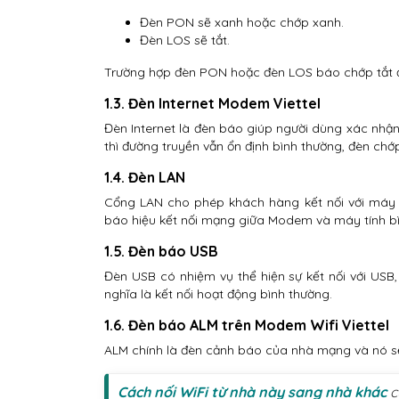
Đèn PON sẽ xanh hoặc chớp xanh.
Đèn LOS sẽ tắt.
Trường hợp đèn PON hoặc đèn LOS báo chớp tắt 
1.3. Đèn Internet Modem Viettel
Đèn Internet là đèn báo giúp người dùng xác nhậ
thì đường truyền vẫn ổn định bình thường, đèn chớ
1.4. Đèn LAN
Cổng LAN cho phép khách hàng kết nối với máy 
báo hiệu kết nối mạng giữa Modem và máy tính bì
1.5. Đèn báo USB
Đèn USB có nhiệm vụ thể hiện sự kết nối với USB
nghĩa là kết nối hoạt động bình thường.
1.6. Đèn báo ALM trên Modem Wifi Viettel
ALM chính là đèn cảnh báo của nhà mạng và nó sẽ
Cách nối WiFi từ nhà này sang nhà khác
c