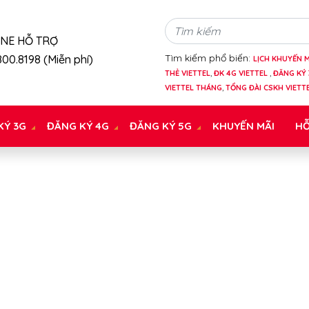
INE HỖ TRỢ
Tìm kiếm phổ biến:
00.8198 (Miễn phí)
LỊCH KHUYẾN M
THẺ VIETTEL
,
ĐK 4G VIETTEL
,
ĐĂNG KÝ 
VIETTEL THÁNG
,
TỔNG ĐÀI CSKH VIETT
KÝ 3G
ĐĂNG KÝ 4G
ĐĂNG KÝ 5G
KHUYẾN MÃI
HỖ